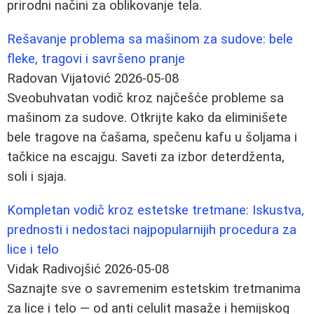
prirodni načini za oblikovanje tela.
Rešavanje problema sa mašinom za sudove: bele
fleke, tragovi i savršeno pranje
Radovan Vijatović
2026-05-08
Sveobuhvatan vodič kroz najčešće probleme sa
mašinom za sudove. Otkrijte kako da eliminišete
bele tragove na čašama, spečenu kafu u šoljama i
tačkice na escajgu. Saveti za izbor deterdženta,
soli i sjaja.
Kompletan vodič kroz estetske tretmane: Iskustva,
prednosti i nedostaci najpopularnijih procedura za
lice i telo
Vidak Radivojšić
2026-05-08
Saznajte sve o savremenim estetskim tretmanima
za lice i telo — od anti celulit masaže i hemijskog