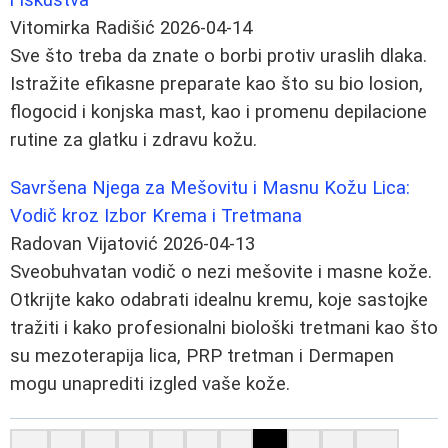
Vitomirka Radišić
2026-04-14
Sve što treba da znate o borbi protiv uraslih dlaka.
Istražite efikasne preparate kao što su bio losion,
flogocid i konjska mast, kao i promenu depilacione
rutine za glatku i zdravu kožu.
Savršena Njega za Mešovitu i Masnu Kožu Lica:
Vodič kroz Izbor Krema i Tretmana
Radovan Vijatović
2026-04-13
Sveobuhvatan vodič o nezi mešovite i masne kože.
Otkrijte kako odabrati idealnu kremu, koje sastojke
tražiti i kako profesionalni biološki tretmani kao što
su mezoterapija lica, PRP tretman i Dermapen
mogu unaprediti izgled vaše kože.