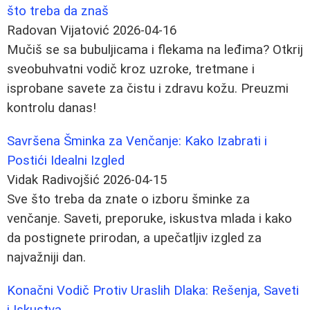
što treba da znaš
Radovan Vijatović
2026-04-16
Mučiš se sa bubuljicama i flekama na leđima? Otkrij
sveobuhvatni vodič kroz uzroke, tretmane i
isprobane savete za čistu i zdravu kožu. Preuzmi
kontrolu danas!
Savršena Šminka za Venčanje: Kako Izabrati i
Postići Idealni Izgled
Vidak Radivojšić
2026-04-15
Sve što treba da znate o izboru šminke za
venčanje. Saveti, preporuke, iskustva mlada i kako
da postignete prirodan, a upečatljiv izgled za
najvažniji dan.
Konačni Vodič Protiv Uraslih Dlaka: Rešenja, Saveti
i Iskustva