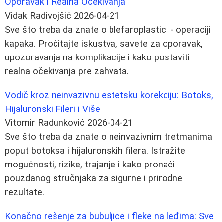
Oporavak i Realna Očekivanja
Vidak Radivojšić
2026-04-21
Sve što treba da znate o blefaroplastici - operaciji
kapaka. Pročitajte iskustva, savete za oporavak,
upozoravanja na komplikacije i kako postaviti
realna očekivanja pre zahvata.
Vodič kroz neinvazivnu estetsku korekciju: Botoks,
Hijaluronski Fileri i Više
Vitomir Radunković
2026-04-21
Sve što treba da znate o neinvazivnim tretmanima
poput botoksa i hijaluronskih filera. Istražite
mogućnosti, rizike, trajanje i kako pronaći
pouzdanog stručnjaka za sigurne i prirodne
rezultate.
Konačno rešenje za bubuljice i fleke na leđima: Sve