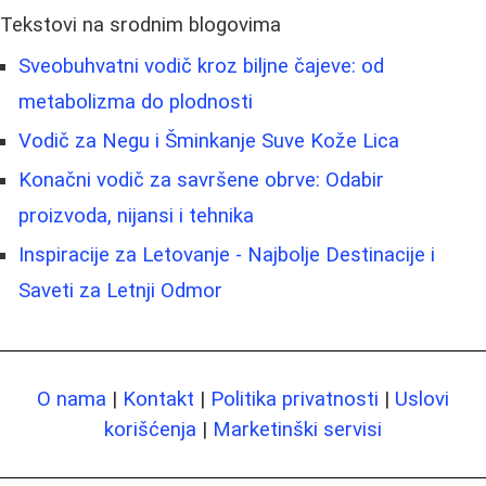
Tekstovi na srodnim blogovima
Sveobuhvatni vodič kroz biljne čajeve: od
metabolizma do plodnosti
Vodič za Negu i Šminkanje Suve Kože Lica
Konačni vodič za savršene obrve: Odabir
proizvoda, nijansi i tehnika
Inspiracije za Letovanje - Najbolje Destinacije i
Saveti za Letnji Odmor
O nama
|
Kontakt
|
Politika privatnosti
|
Uslovi
korišćenja
|
Marketinški servisi