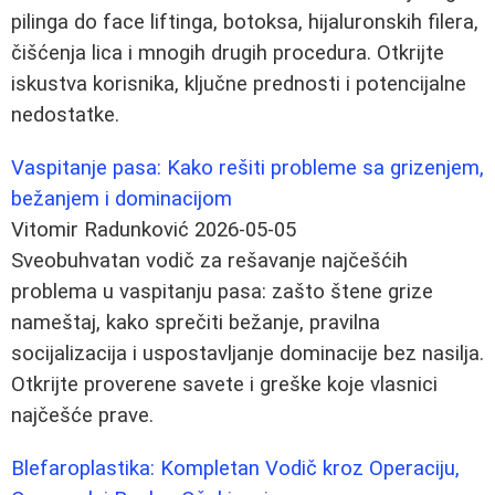
pilinga do face liftinga, botoksa, hijaluronskih filera,
čišćenja lica i mnogih drugih procedura. Otkrijte
iskustva korisnika, ključne prednosti i potencijalne
nedostatke.
Vaspitanje pasa: Kako rešiti probleme sa grizenjem,
bežanjem i dominacijom
Vitomir Radunković
2026-05-05
Sveobuhvatan vodič za rešavanje najčešćih
problema u vaspitanju pasa: zašto štene grize
nameštaj, kako sprečiti bežanje, pravilna
socijalizacija i uspostavljanje dominacije bez nasilja.
Otkrijte proverene savete i greške koje vlasnici
najčešće prave.
Blefaroplastika: Kompletan Vodič kroz Operaciju,