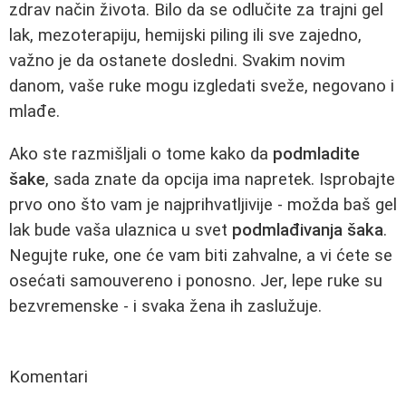
zdrav način života. Bilo da se odlučite za trajni gel
lak, mezoterapiju, hemijski piling ili sve zajedno,
važno je da ostanete dosledni. Svakim novim
danom, vaše ruke mogu izgledati sveže, negovano i
mlađe.
Ako ste razmišljali o tome kako da
podmladite
šake
, sada znate da opcija ima napretek. Isprobajte
prvo ono što vam je najprihvatljivije - možda baš gel
lak bude vaša ulaznica u svet
podmlađivanja šaka
.
Negujte ruke, one će vam biti zahvalne, a vi ćete se
osećati samouvereno i ponosno. Jer, lepe ruke su
bezvremenske - i svaka žena ih zaslužuje.
Komentari