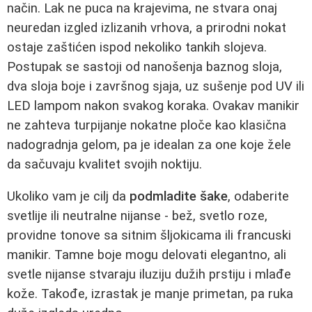
način. Lak ne puca na krajevima, ne stvara onaj
neuredan izgled izlizanih vrhova, a prirodni nokat
ostaje zaštićen ispod nekoliko tankih slojeva.
Postupak se sastoji od nanošenja baznog sloja,
dva sloja boje i završnog sjaja, uz sušenje pod UV ili
LED lampom nakon svakog koraka. Ovakav manikir
ne zahteva turpijanje nokatne ploče kao klasična
nadogradnja gelom, pa je idealan za one koje žele
da sačuvaju kvalitet svojih noktiju.
Ukoliko vam je cilj da
podmladite šake
, odaberite
svetlije ili neutralne nijanse - bež, svetlo roze,
providne tonove sa sitnim šljokicama ili francuski
manikir. Tamne boje mogu delovati elegantno, ali
svetle nijanse stvaraju iluziju dužih prstiju i mlađe
kože. Takođe, izrastak je manje primetan, pa ruka