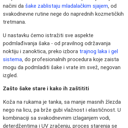
načini da
šake zablistaju mladalačkim sjajem
, od
svakodnevne rutine nege do naprednih kozmetičkih
tretmana.
U nastavku ćemo istražiti sve aspekte
podmlađivanja šaka - od pravilnog održavanja
noktiju i zanoktica, preko izbora
trajnog laka i gel
sistema
, do profesionalnih procedura koje zaista
mogu da podmladiti šake i vrate im svež, negovan
izgled.
Zašto šake stare i kako ih zaštititi
Koža na rukama je tanka, sa manje masnih žlezda
nego na licu, pa brže gubi vlažnost i elastičnost. U
kombinaciji sa svakodnevnim izlaganjem vodi,
deterdžentima i UV zračenju, proces starenja se