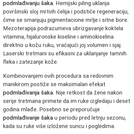
podmlađivanju šaka
. Hemijski piling uklanja
površinski sloj mrtvih ćelija i podstiče regeneraciju,
čime se smanjuju pigmentacione mrlje i sitne bore.
Mezoterapija podrazumeva ubrizgavanje koktela
vitamina, hijaluronske kiseline i aminokiselina
direktno u kožu ruku, vraćajući joj volumen i sjaj.
Laserski tretmani su efikasni za uklanjanje tamnih
fleka i zatezanje kože.
Kombinovanjem ovih procedura sa redovnim
manikirom postiže se maksimalan efekat
podmlađivanja šaka
. Nije retkost da žene nakon
serije tretmana primete da im ruke izgledaju i deset
godina mlađe. Posebno se preporučuje
podmlađivanje šaka
u periodu pred letnju sezonu,
kada su ruke više izložene suncu i pogledima.