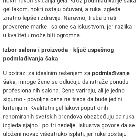
nokti nakon skidanja gela. Kroz
podmlađivanje šaka
gel lakom, nokti ostaju očuvani, a ruka izgleda
znatno lepše i zdravije. Naravno, treba birati
proverene marke i salone sa iskustvom, jer razlika
u kvalitetu može biti ogromna.
Izbor salona i proizvoda - ključ uspešnog
podmlađivanja šaka
U potrazi za idealnim rešenjem za
podmlađivanje
šaka
, mnoge žene se odlučuju da istraže ponudu
profesionalnih salona. Cene variraju, ali je jedno
sigurno - povoljna cena ne treba da bude jedini
kriterijum. Kvalitetni gel lakovi poput onih
renomiranih svetskih brendova obezbeđuju da ruka
izgleda sjajno i po tri nedelje. Iskustva govore da se
uloženi novac višestruko isplati, jer ruke postaju