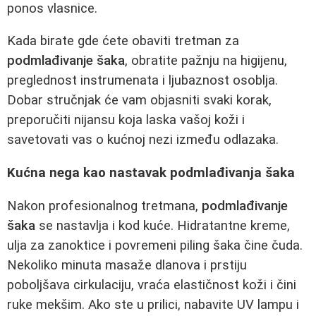
ponos vlasnice.
Kada birate gde ćete obaviti tretman za
podmlađivanje šaka
, obratite pažnju na higijenu,
preglednost instrumenata i ljubaznost osoblja.
Dobar stručnjak će vam objasniti svaki korak,
preporučiti nijansu koja laska vašoj koži i
savetovati vas o kućnoj nezi između odlazaka.
Kućna nega kao nastavak podmlađivanja šaka
Nakon profesionalnog tretmana,
podmlađivanje
šaka
se nastavlja i kod kuće. Hidratantne kreme,
ulja za zanoktice i povremeni piling šaka čine čuda.
Nekoliko minuta masaže dlanova i prstiju
poboljšava cirkulaciju, vraća elastičnost koži i čini
ruke mekšim. Ako ste u prilici, nabavite UV lampu i