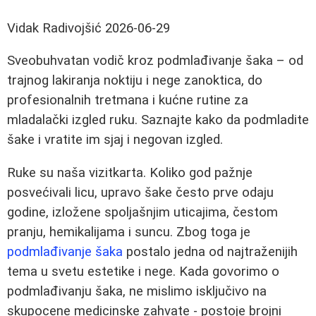
Vidak Radivojšić
2026-06-29
Sveobuhvatan vodič kroz podmlađivanje šaka – od
trajnog lakiranja noktiju i nege zanoktica, do
profesionalnih tretmana i kućne rutine za
mladalački izgled ruku. Saznajte kako da podmladite
šake i vratite im sjaj i negovan izgled.
Ruke su naša vizitkarta. Koliko god pažnje
posvećivali licu, upravo šake često prve odaju
godine, izložene spoljašnjim uticajima, čestom
pranju, hemikalijama i suncu. Zbog toga je
podmlađivanje šaka
postalo jedna od najtraženijih
tema u svetu estetike i nege. Kada govorimo o
podmlađivanju šaka, ne mislimo isključivo na
skupocene medicinske zahvate - postoje brojni