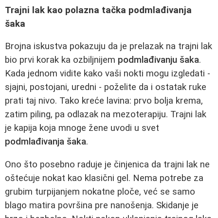
Trajni lak kao polazna tačka podmlađivanja
šaka
Brojna iskustva pokazuju da je prelazak na trajni lak
bio prvi korak ka ozbiljnijem
podmlađivanju šaka
.
Kada jednom vidite kako vaši nokti mogu izgledati -
sjajni, postojani, uredni - poželite da i ostatak ruke
prati taj nivo. Tako kreće lavina: prvo bolja krema,
zatim piling, pa odlazak na mezoterapiju. Trajni lak
je kapija koja mnoge žene uvodi u svet
podmlađivanja šaka
.
Ono što posebno raduje je činjenica da trajni lak ne
oštećuje nokat kao klasični gel. Nema potrebe za
grubim turpijanjem nokatne ploče, već se samo
blago matira površina pre nanošenja. Skidanje je