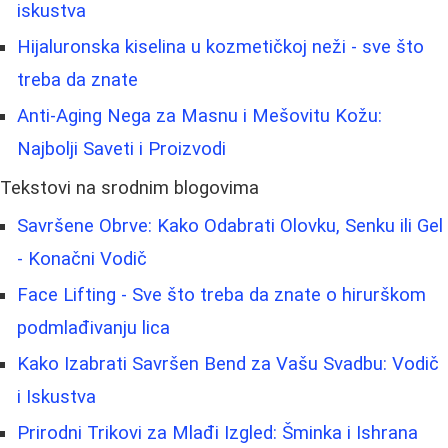
iskustva
Hijaluronska kiselina u kozmetičkoj neži - sve što
treba da znate
Anti-Aging Nega za Masnu i Mešovitu Kožu:
Najbolji Saveti i Proizvodi
Tekstovi na srodnim blogovima
Savršene Obrve: Kako Odabrati Olovku, Senku ili Gel
- Konačni Vodič
Face Lifting - Sve što treba da znate o hirurškom
podmlađivanju lica
Kako Izabrati Savršen Bend za Vašu Svadbu: Vodič
i Iskustva
Prirodni Trikovi za Mlađi Izgled: Šminka i Ishrana