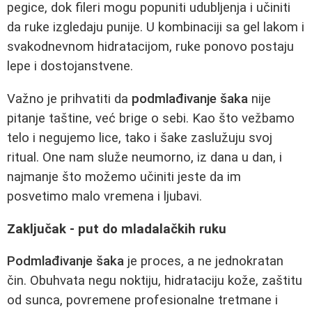
pegice, dok fileri mogu popuniti udubljenja i učiniti
da ruke izgledaju punije. U kombinaciji sa gel lakom i
svakodnevnom hidratacijom, ruke ponovo postaju
lepe i dostojanstvene.
Važno je prihvatiti da
podmlađivanje šaka
nije
pitanje taštine, već brige o sebi. Kao što vežbamo
telo i negujemo lice, tako i šake zaslužuju svoj
ritual. One nam služe neumorno, iz dana u dan, i
najmanje što možemo učiniti jeste da im
posvetimo malo vremena i ljubavi.
Zaključak - put do mladalačkih ruku
Podmlađivanje šaka
je proces, a ne jednokratan
čin. Obuhvata negu noktiju, hidrataciju kože, zaštitu
od sunca, povremene profesionalne tretmane i