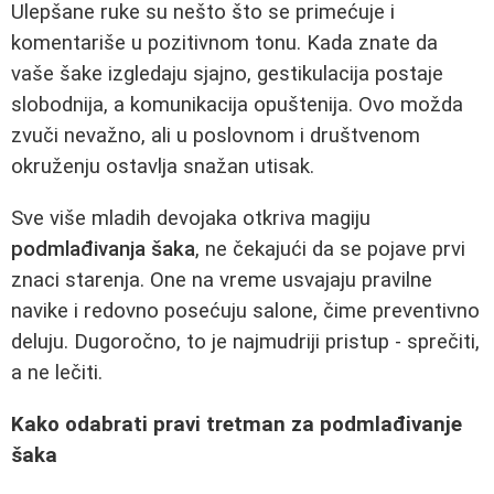
Ulepšane ruke su nešto što se primećuje i
komentariše u pozitivnom tonu. Kada znate da
vaše šake izgledaju sjajno, gestikulacija postaje
slobodnija, a komunikacija opuštenija. Ovo možda
zvuči nevažno, ali u poslovnom i društvenom
okruženju ostavlja snažan utisak.
Sve više mladih devojaka otkriva magiju
podmlađivanja šaka
, ne čekajući da se pojave prvi
znaci starenja. One na vreme usvajaju pravilne
navike i redovno posećuju salone, čime preventivno
deluju. Dugoročno, to je najmudriji pristup - sprečiti,
a ne lečiti.
Kako odabrati pravi tretman za podmlađivanje
šaka