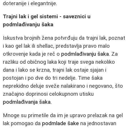
doteranije i elegantnije.
Trajni lak i gel sistemi - saveznici u
podmlađivanju šaka
Iskustva brojnih žena potvrđuju da trajni lak, poznat
i kao gel lak ili shellac, predstavlja pravo malo
otkrovenje kada je reč o
podmlađivanju šaka
. Za
razliku od običnog laka koji traje svega nekoliko
dana i lako se krzna, trajni lak ostaje sjajan i
postojan i po dve do tri nedelje. Time šaka
neprekidno deluje sveže nalakirano i negovano, što
značajno doprinosi celokupnom utisku
podmlađivanja šaka
.
Mnoge su primetile da im je upravo prelazak na gel
lak pomogao da
podmlade šake
na jednostavan