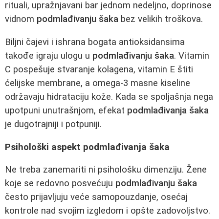
rituali, upražnjavani bar jednom nedeljno, doprinose
vidnom
podmlađivanju šaka
bez velikih troškova.
Biljni čajevi i ishrana bogata antioksidansima
takođe igraju ulogu u
podmlađivanju šaka
. Vitamin
C pospešuje stvaranje kolagena, vitamin E štiti
ćelijske membrane, a omega-3 masne kiseline
održavaju hidrataciju kože. Kada se spoljašnja nega
upotpuni unutrašnjom, efekat
podmlađivanja šaka
je dugotrajniji i potpuniji.
Psihološki aspekt podmlađivanja šaka
Ne treba zanemariti ni psihološku dimenziju. Žene
koje se redovno posvećuju
podmlađivanju šaka
često prijavljuju veće samopouzdanje, osećaj
kontrole nad svojim izgledom i opšte zadovoljstvo.