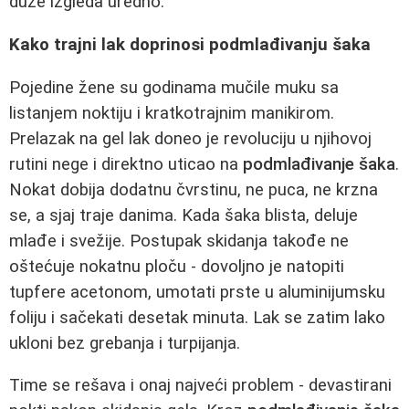
duže izgleda uredno.
Kako trajni lak doprinosi podmlađivanju šaka
Pojedine žene su godinama mučile muku sa
listanjem noktiju i kratkotrajnim manikirom.
Prelazak na gel lak doneo je revoluciju u njihovoj
rutini nege i direktno uticao na
podmlađivanje šaka
.
Nokat dobija dodatnu čvrstinu, ne puca, ne krzna
se, a sjaj traje danima. Kada šaka blista, deluje
mlađe i svežije. Postupak skidanja takođe ne
oštećuje nokatnu ploču - dovoljno je natopiti
tupfere acetonom, umotati prste u aluminijumsku
foliju i sačekati desetak minuta. Lak se zatim lako
ukloni bez grebanja i turpijanja.
Time se rešava i onaj najveći problem - devastirani