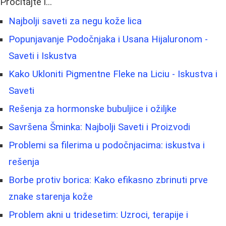
Pročitajte i...
Najbolji saveti za negu kože lica
Popunjavanje Podočnjaka i Usana Hijaluronom -
Saveti i Iskustva
Kako Ukloniti Pigmentne Fleke na Liciu - Iskustva i
Saveti
Rešenja za hormonske bubuljice i ožiljke
Savršena Šminka: Najbolji Saveti i Proizvodi
Problemi sa filerima u podočnjacima: iskustva i
rešenja
Borbe protiv borica: Kako efikasno zbrinuti prve
znake starenja kože
Problem akni u tridesetim: Uzroci, terapije i