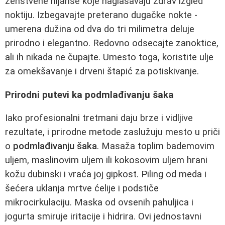
ženstvene nijanse koje naglašavaju zdrav izgled
noktiju. Izbegavajte preterano dugačke nokte -
umerena dužina od dva do tri milimetra deluje
prirodno i elegantno. Redovno odsecajte zanoktice,
ali ih nikada ne čupajte. Umesto toga, koristite ulje
za omekšavanje i drveni štapić za potiskivanje.
Prirodni putevi ka podmlađivanju šaka
Iako profesionalni tretmani daju brze i vidljive
rezultate, i prirodne metode zaslužuju mesto u priči
o
podmlađivanju šaka
. Masaža toplim bademovim
uljem, maslinovim uljem ili kokosovim uljem hrani
kožu dubinski i vraća joj gipkost. Piling od meda i
šećera uklanja mrtve ćelije i podstiče
mikrocirkulaciju. Maska od ovsenih pahuljica i
jogurta smiruje iritacije i hidrira. Ovi jednostavni