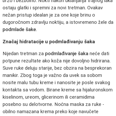
brzo i bezbolno. Nokti nakon uklanjanja trajnog laka
ostaju glatki i spremni za novi tretman. Ovakav
nežan pristup idealan je za one koje brinu o
dugoročnom zdravlju noktiju, a istovremeno žele da
podmlade šake
.
Značaj hidratacije u podmlađivanju šaka
Nijedan tretman za
podmlađivanje šaka
neće dati
potpune rezultate ako koža nije dovoljno hidrirana.
Suve ruke deluju starije, bez obzira na besprekoran
manikir. Zbog toga je važno da uvek sa sobom
nosite malu tubu kreme i nanosite je posle svakog
kontakta sa vodom. Birane kreme sa hijaluronskom
kiselinom, ureom, glicerinom ili ceramidima
posebno su delotvorne. Noćna maska za ruke -
obilno namazana krema preko koje navučete