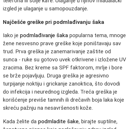
telefona ili šolje kafe. Ulaganje u njihov mladalački
izgled je ulaganje u samopouzdanje.
Najčešće greške pri podmlađivanju šaka
Iako je
podmlađivanje šaka
popularna tema, mnoge
žene nesvesno prave greške koje poništavaju sav
trud. Prva greška je zanemarivanje zaštite od
sunca - ruke su gotovo uvek otkrivene i izložene UV
zracima. Bez kreme sa SPF faktorom, mrlje i bore
se brže pojavljuju. Druga greška je agresivno
turpijanje noktiju i grickanje zanoktica, što dovodi
do infekcija i neurednog izgleda. Treća greška je
korišćenje previše tamnih ili drečavih boja laka koje
skreću pažnju na nesavršenosti kože.
Kada želite da
podmladite šake
, birajte suptilne,