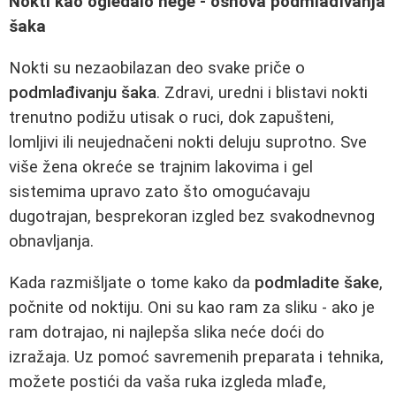
Nokti kao ogledalo nege - osnova podmlađivanja
šaka
Nokti su nezaobilazan deo svake priče o
podmlađivanju šaka
. Zdravi, uredni i blistavi nokti
trenutno podižu utisak o ruci, dok zapušteni,
lomljivi ili neujednačeni nokti deluju suprotno. Sve
više žena okreće se trajnim lakovima i gel
sistemima upravo zato što omogućavaju
dugotrajan, besprekoran izgled bez svakodnevnog
obnavljanja.
Kada razmišljate o tome kako da
podmladite šake
,
počnite od noktiju. Oni su kao ram za sliku - ako je
ram dotrajao, ni najlepša slika neće doći do
izražaja. Uz pomoć savremenih preparata i tehnika,
možete postići da vaša ruka izgleda mlađe,