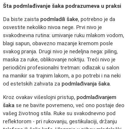
Šta podmlađivanje šaka podrazumeva u praksi
Da biste zaista
podmladili šake
, potrebno je da
osvestite nekoliko nivoa nege. Prvi nivo je
svakodnevna rutina: umivanje ruku mlakom vodom,
blagi sapun, obavezno mazanje kremom posle
svakog pranja. Drugi nivo je nedeljna nega: piling,
maska za ruke, oblikovanje noktiju. Treći nivo je
periodični profesionalni tretman: odlazak u salon
na manikir sa trajnim lakom, a po potrebi i na neki
od estetskih zahvata za
podmlađivanja šaka
.
Kroz ovakav višeslojni pristup,
podmlađivanjem
šaka
se ne bavite povremeno, već ono postaje deo
vašeg životnog stila. Ruke su svakodnevno pod
reflektorom - pri rukovanju, gestikulaciji, držanju