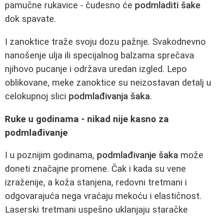
pamučne rukavice - čudesno će
podmladiti šake
dok spavate.
I zanoktice traže svoju dozu pažnje. Svakodnevno
nanošenje ulja ili specijalnog balzama sprečava
njihovo pucanje i održava uredan izgled. Lepo
oblikovane, meke zanoktice su neizostavan detalj u
celokupnoj slici
podmlađivanja šaka
.
Ruke u godinama - nikad nije kasno za
podmlađivanje
I u poznijim godinama,
podmlađivanje šaka
može
doneti značajne promene. Čak i kada su vene
izraženije, a koža stanjena, redovni tretmani i
odgovarajuća nega vraćaju mekoću i elastičnost.
Laserski tretmani uspešno uklanjaju staračke