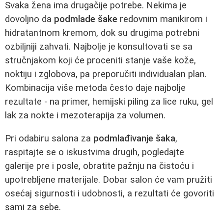
Svaka žena ima drugačije potrebe. Nekima je
dovoljno da
podmlade šake
redovnim manikirom i
hidratantnom kremom, dok su drugima potrebni
ozbiljniji zahvati. Najbolje je konsultovati se sa
stručnjakom koji će proceniti stanje vaše kože,
noktiju i zglobova, pa preporučiti individualan plan.
Kombinacija više metoda često daje najbolje
rezultate - na primer, hemijski piling za lice ruku, gel
lak za nokte i mezoterapija za volumen.
Pri odabiru salona za
podmlađivanje šaka
,
raspitajte se o iskustvima drugih, pogledajte
galerije pre i posle, obratite pažnju na čistoću i
upotrebljene materijale. Dobar salon će vam pružiti
osećaj sigurnosti i udobnosti, a rezultati će govoriti
sami za sebe.