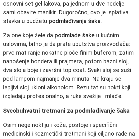
osnovni set gel lakova, pa jednom u dve nedelje
sami obavite manikir. Dugoročno, ovo je isplativa
stavka u budžetu
podmlađivanja šaka
.
Za one koje žele da
podmlade šake
u kućnim
uslovima, bitno je da prate uputstva proizvođača:
prvo matiranje nokatne ploče finim buferom, zatim
nanošenje bondera ili prajmera, potom bazni sloj,
dva sloja boje i završni top coat. Svaki sloj se suši
pod lampom najmanje dva minuta. Na kraju se
lepljivi sloj ukloni alkoholom. Rezultat su nokti koji
izgledaju profesionalno, a ruke svežije i mlađe.
Sveobuhvatni tretmani za podmlađivanje šaka
Osim nege noktiju i kože, postoje i specifični
medicinski i kozmetički tretmani koji ciljano rade na