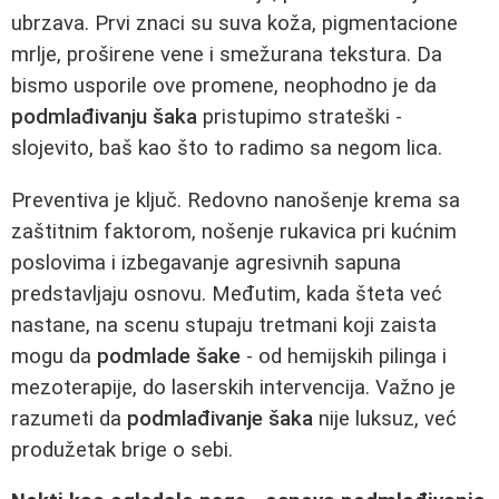
ubrzava. Prvi znaci su suva koža, pigmentacione
mrlje, proširene vene i smežurana tekstura. Da
bismo usporile ove promene, neophodno je da
podmlađivanju šaka
pristupimo strateški -
slojevito, baš kao što to radimo sa negom lica.
Preventiva je ključ. Redovno nanošenje krema sa
zaštitnim faktorom, nošenje rukavica pri kućnim
poslovima i izbegavanje agresivnih sapuna
predstavljaju osnovu. Međutim, kada šteta već
nastane, na scenu stupaju tretmani koji zaista
mogu da
podmlade šake
- od hemijskih pilinga i
mezoterapije, do laserskih intervencija. Važno je
razumeti da
podmlađivanje šaka
nije luksuz, već
produžetak brige o sebi.