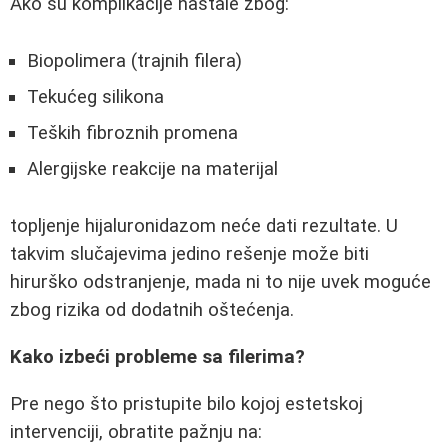
Ako su komplikacije nastale zbog:
Biopolimera (trajnih filera)
Tekućeg silikona
Teških fibroznih promena
Alergijske reakcije na materijal
topljenje hijaluronidazom neće dati rezultate. U
takvim slučajevima jedino rešenje može biti
hirurško odstranjenje, mada ni to nije uvek moguće
zbog rizika od dodatnih oštećenja.
Kako izbeći probleme sa filerima?
Pre nego što pristupite bilo kojoj estetskoj
intervenciji, obratite pažnju na: