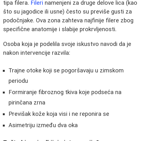
tipa filera.
Fileri
namenjeni za druge delove lica (kao
što su jagodice ili usne) često su previše gusti za
podočnjake. Ova zona zahteva najfinije filere zbog
specifične anatomije i slabije prokrvljenosti.
Osoba koja je podelila svoje iskustvo navodi da je
nakon intervencije razvila:
Trajne otoke koji se pogoršavaju u zimskom
periodu
Formiranje fibroznog tkiva koje podseća na
pirinčana zrna
Previšak kože koja visi i ne reponira se
Asimetriju između dva oka