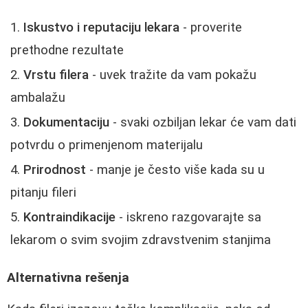
Iskustvo i reputaciju lekara
- proverite
prethodne rezultate
Vrstu filera
- uvek tražite da vam pokažu
ambalažu
Dokumentaciju
- svaki ozbiljan lekar će vam dati
potvrdu o primenjenom materijalu
Prirodnost
- manje je često više kada su u
pitanju fileri
Kontraindikacije
- iskreno razgovarajte sa
lekarom o svim svojim zdravstvenim stanjima
Alternativna rešenja