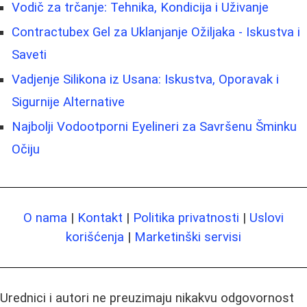
Vodič za trčanje: Tehnika, Kondicija i Uživanje
Contractubex Gel za Uklanjanje Ožiljaka - Iskustva i
Saveti
Vadjenje Silikona iz Usana: Iskustva, Oporavak i
Sigurnije Alternative
Najbolji Vodootporni Eyelineri za Savršenu Šminku
Očiju
O nama
|
Kontakt
|
Politika privatnosti
|
Uslovi
korišćenja
|
Marketinški servisi
Urednici i autori ne preuzimaju nikakvu odgovornost