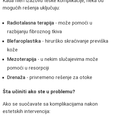
Kada fileri izazovu teške komplikacije, neka od
mogućih rešenja uključuju:
Radiotalasna terapija
- može pomoći u
razbijanju fibroznog tkiva
Blefaroplastika
- hirurško skraćivanje previška
kože
Mezoterapija
- u nekim slučajevima može
pomoći u resorpciji
Drenaža
- privremeno rešenje za otoke
Šta učiniti ako ste u problemu?
Ako se suočavate sa komplikacijama nakon
estetskih intervencija: