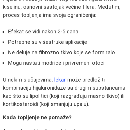
kiselinu, osnovni sastojak većine filera. Međutim,
proces topljenja ima svoja ograničenja:
Efekat se vidi nakon 3-5 dana
Potrebne su višestruke aplikacije
Ne deluje na fibrozno tkivo koje se formiralo
Mogu nastati modrice i privremeni otoci
U nekim slučajevima,
lekar
može predložiti
kombinaciju hijaluronidaze sa drugim supstancama
kao što su lipolitici (koji razgrađuju masno tkivo) ili
kortikosteroidi (koji smanjuju upalu).
Kada topljenje ne pomaže?