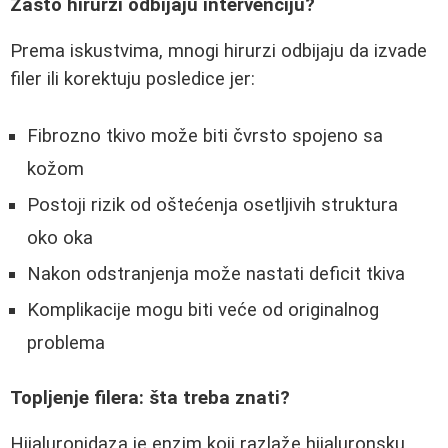
Zašto hirurzi odbijaju intervenciju?
Prema iskustvima, mnogi hirurzi odbijaju da izvade
filer ili korektuju posledice jer:
Fibrozno tkivo može biti čvrsto spojeno sa
kožom
Postoji rizik od oštećenja osetljivih struktura
oko oka
Nakon odstranjenja može nastati deficit tkiva
Komplikacije mogu biti veće od originalnog
problema
Topljenje filera: šta treba znati?
Hijaluronidaza je enzim koji razlaže hijaluronsku