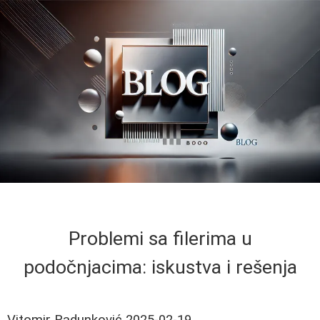
Problemi sa filerima u
podočnjacima: iskustva i rešenja
Vitomir Radunković
2025-02-19