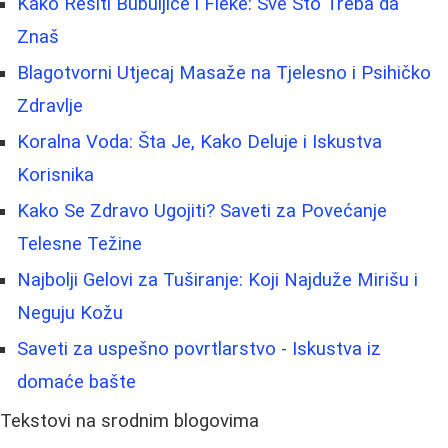
Kako Rešiti Bubuljice i Fleke: Sve Što Treba da
Znaš
Blagotvorni Utjecaj Masaže na Tjelesno i Psihičko
Zdravlje
Koralna Voda: Šta Je, Kako Deluje i Iskustva
Korisnika
Kako Se Zdravo Ugojiti? Saveti za Povećanje
Telesne Težine
Najbolji Gelovi za Tuširanje: Koji Najduže Mirišu i
Neguju Kožu
Saveti za uspešno povrtlarstvo - Iskustva iz
domaće bašte
Tekstovi na srodnim blogovima