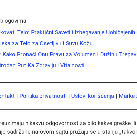
 blogovima
kovati Telo: Praktični Saveti i Izbegavanje Uobičajeni
Mleka za Telo za Osetljivu i Suvu Kožu
 Kako Pronaći Onu Pravu za Volumen i Dužinu Trepav
rodan Put Ka Zdravlju i Vitalnosti
ontakt
|
Politika privatnosti
|
Uslovi korišćenja
|
Marketi
preuzimaju nikakvu odgovornost za bilo kakve greške il
ije sadržane na ovom sajtu pružaju se u stanju „takvo