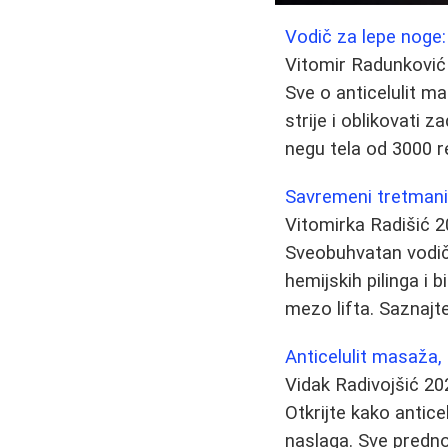
Vodič za lepe noge:
Vitomir Radunković
Sve o anticelulit mas
strije i oblikovati 
negu tela od 3000 re
Savremeni tretmani l
Vitomirka Radišić
2
Sveobuhvatan vodič
hemijskih pilinga i
mezo lifta. Saznajte
Anticelulit masaža, 
Vidak Radivojšić
20
Otkrijte kako antice
naslaga. Sve prednost