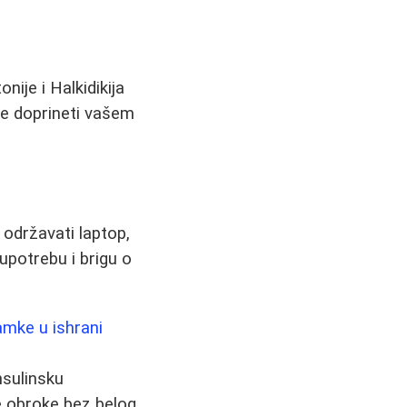
nije i Halkidikija
že doprineti vašem
 održavati laptop,
upotrebu i brigu o
amke u ishrani
nsulinsku
ive obroke bez belog