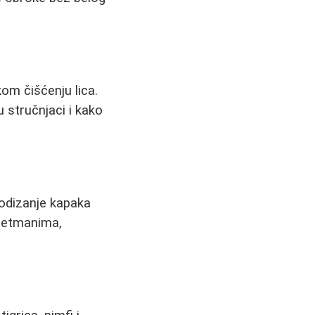
om čišćenju lica.
 stručnjaci i kako
odizanje kapaka
tretmanima,