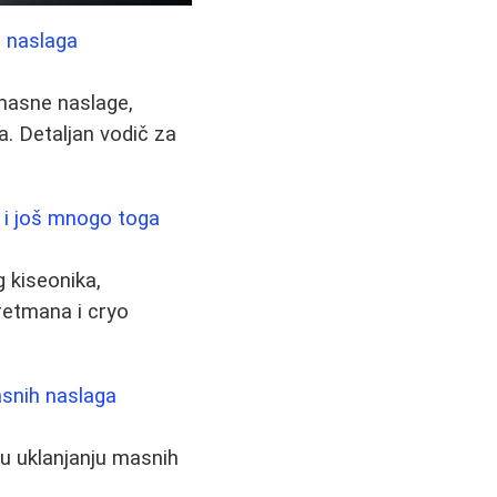
h naslaga
i masne naslage,
a. Detaljan vodič za
ni i još mnogo toga
 kiseonika,
retmana i cryo
masnih naslaga
u u uklanjanju masnih