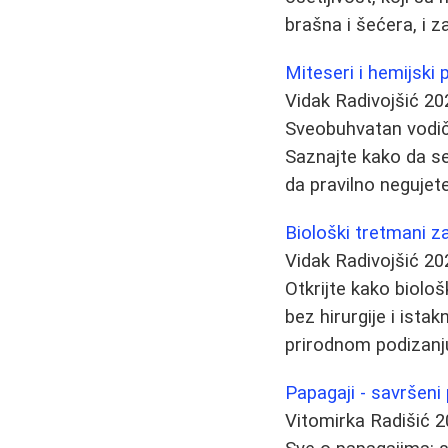
brašna i šećera, i z
Miteseri i hemijski 
Vidak Radivojšić
20
Sveobuhvatan vodič 
Saznajte kako da se 
da pravilno negujet
Biološki tretmani z
Vidak Radivojšić
20
Otkrijte kako biol
bez hirurgije i ista
prirodnom podizanju
Papagaji - savršeni p
Vitomirka Radišić
2