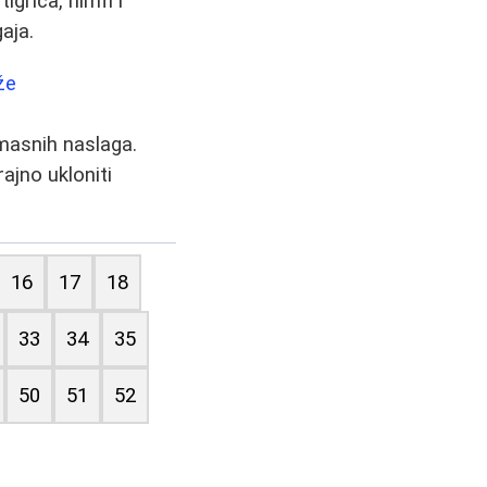
igrica, nimfi i
aja.
že
 masnih naslaga.
ajno ukloniti
16
17
18
33
34
35
50
51
52