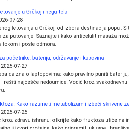
etovanje u Grčkoj i negu tela
026-07-28
enog letovanja u Grčkoj, od izbora destinacija poput Sito
a za putovanje. Saznajte i kako anticelulit masaža mo
a tokom i posle odmora.
 za početnike: baterija, održavanje i kupovina
2026-07-27
ba da zna o laptopovima: kako pravilno puniti bateriju,
l i rešiti najčešće nedoumice. Vodič kroz svakodnevnu 
ru.
uktoza: Kako razumeti metabolizam i izbeći skrivene z
2026-07-26
kroz zdravu ishranu: otkrijte kako fruktoza utiče na i
 najbolji izvori proteina, kako pripremiti ukusne i hranlj