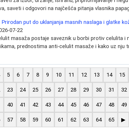
veti za izbor, držanje, ishranu, pripitomljavanje i negu t
va, saveti i odgovori na najčešća pitanja vlasnika papag
: Prirodan put do uklanjanja masnih naslaga i glatke ko
026-07-22
elulit masaža postaje saveznik u borbi protiv celulita i
ikama, prednostima anti-celulit masaže i kako uz nju tr
4
5
6
7
8
9
10
11
12
13
14
15
2
23
24
25
26
27
28
29
30
31
32
9
40
41
42
43
44
45
46
47
48
49
6
57
58
59
60
61
62
63
64
65
▶