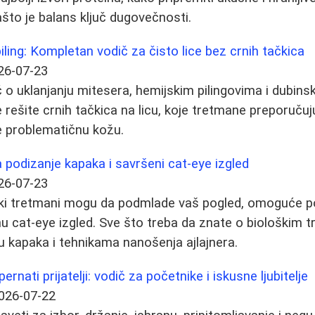
ašto je balans ključ dugovečnosti.
piling: Kompletan vodič za čisto lice bez crnih tačkica
26-07-23
o uklanjanju mitesera, hemijskim pilingovima i dubinsk
rešite crnih tačkica na licu, koje tretmane preporučuju
e problematičnu kožu.
a podizanje kapaka i savršeni cat-eye izgled
26-07-23
oški tretmani mogu da podmlade vaš pogled, omoguće p
knu cat-eye izgled. Sve što treba da znate o biološkim 
 kapaka i tehnikama nanošenja ajlajnera.
ernati prijatelji: vodič za početnike i iskusne ljubitelje
026-07-22