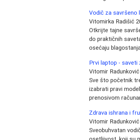
Vodič za savršeno l
Vitomirka Radišić
2
Otkrijte tajne savrš
do praktičnih savet
osećaju blagostanj
Prvi laptop - saveti
Vitomir Radunković
Sve što početnik tre
izabrati pravi mode
prenosivom računa
Zdrava ishrana i fr
Vitomir Radunković
Sveobuhvatan vodič 
osetljivost, koji su