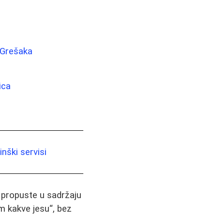
h Grešaka
ica
nški servisi
i propuste u sadržaju
m kakve jesu“, bez