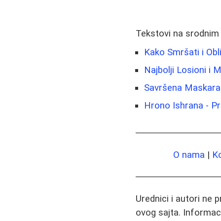
Tekstovi na srodnim
Kako Smršati i Obli
Najbolji Losioni i 
Savršena Maskara:
Hrono Ishrana - Pri
O nama
|
K
Urednici i autori ne 
ovog sajta. Informac