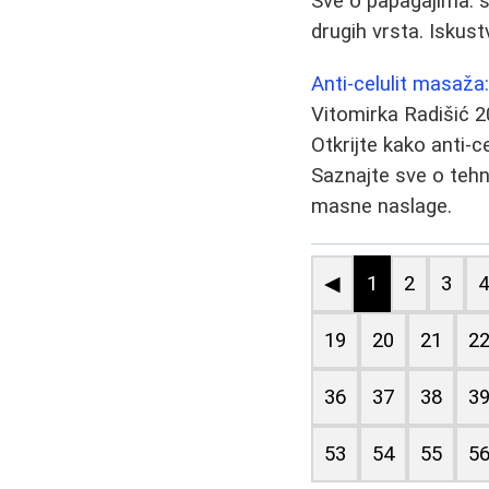
Sve o papagajima: sa
drugih vrsta. Iskust
Anti-celulit masaža
Vitomirka Radišić
2
Otkrijte kako anti-c
Saznajte sve o tehn
masne naslage.
◀
1
2
3
19
20
21
2
36
37
38
3
53
54
55
5