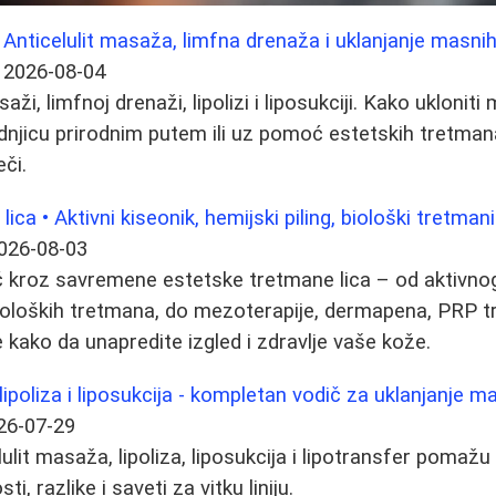
 Anticelulit masaža, limfna drenaža i uklanjanje masni
2026-08-04
aži, limfnoj drenaži, lipolizi i liposukciji. Kako uklonit
zadnjicu prirodnim putem ili uz pomoć estetskih tretman
či.
ica • Aktivni kiseonik, hemijski piling, biološki tretma
026-08-03
 kroz savremene estetske tretmane lica – od aktivnog
 bioloških tretmana, do mezoterapije, dermapena, PRP t
 kako da unapredite izgled i zdravlje vaše kože.
lipoliza i liposukcija - kompletan vodič za uklanjanje 
26-07-29
lulit masaža, lipoliza, liposukcija i lipotransfer pomaž
i, razlike i saveti za vitku liniju.