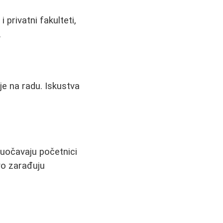
i privatni fakulteti,
.
je na radu. Iskustva
suočavaju početnici
vo zarađuju