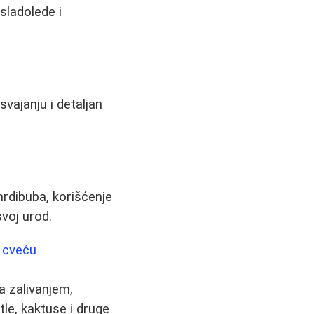
 sladolede i
vajanju i detaljan
mrdibuba, korišćenje
svoj urod.
m cveću
a zalivanjem,
le, kaktuse i druge