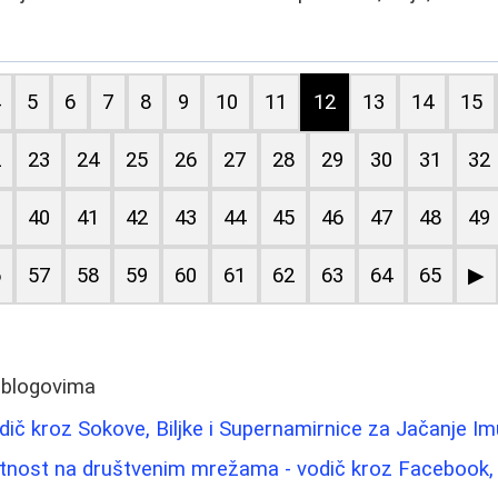
4
5
6
7
8
9
10
11
12
13
14
15
2
23
24
25
26
27
28
29
30
31
32
9
40
41
42
43
44
45
46
47
48
49
6
57
58
59
60
61
62
63
64
65
▶
 blogovima
Vodič kroz Sokove, Biljke i Supernamirnice za Jačanje Im
vatnost na društvenim mrežama - vodič kroz Facebook, 