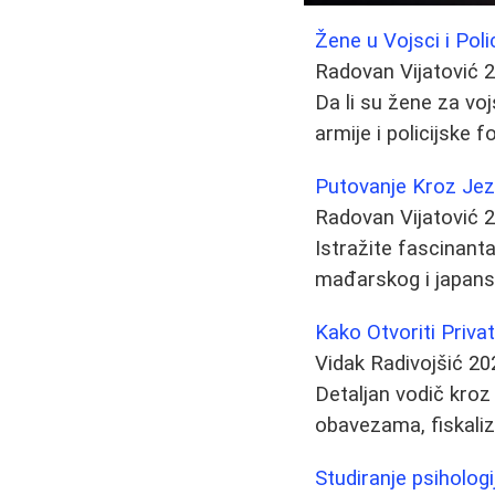
Žene u Vojsci i Poli
Radovan Vijatović
2
Da li su žene za vo
armije i policijske 
Putovanje Kroz Jezi
Radovan Vijatović
2
Istražite fascinanta
mađarskog i japansko
Kako Otvoriti Privat
Vidak Radivojšić
20
Detaljan vodič kroz 
obavezama, fiskaliza
Studiranje psihologi