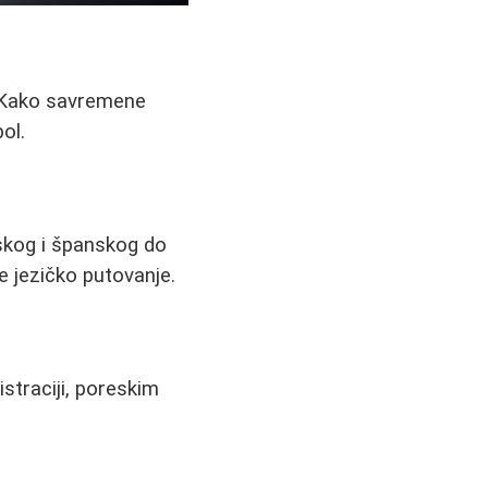
a. Kako savremene
ol.
eskog i španskog do
e jezičko putovanje.
istraciji, poreskim