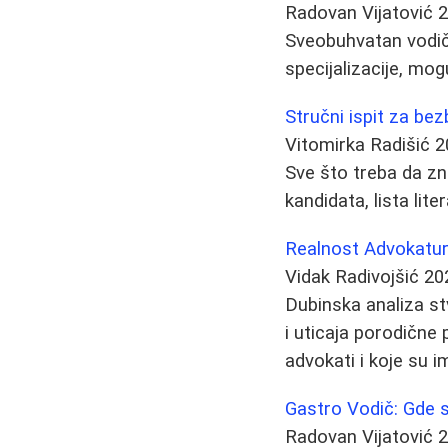
Radovan Vijatović
2
Sveobuhvatan vodič o 
specijalizacije, mo
Stručni ispit za be
Vitomirka Radišić
2
Sve što treba da zn
kandidata, lista lit
Realnost Advokature
Vidak Radivojšić
20
Dubinska analiza st
i uticaja porodične
advokati i koje su 
Gastro Vodič: Gde se
Radovan Vijatović
2