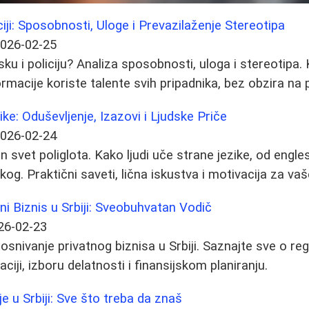
ciji: Sposobnosti, Uloge i Prevazilaženje Stereotipa
026-02-25
jsku i policiju? Analiza sposobnosti, uloga i stereotip
formacije koriste talente svih pripadnika, bez obzira na p
ke: Oduševljenje, Izazovi i Ljudske Priče
026-02-24
n svet poliglota. Kako ljudi uče strane jezike, od engl
g. Praktični saveti, lična iskustva i motivacija za vaš
ni Biznis u Srbiji: Sveobuhvatan Vodič
26-02-23
osnivanje privatnog biznisa u Srbiji. Saznajte sve o reg
ciji, izboru delatnosti i finansijskom planiranju.
je u Srbiji: Sve što treba da znaš