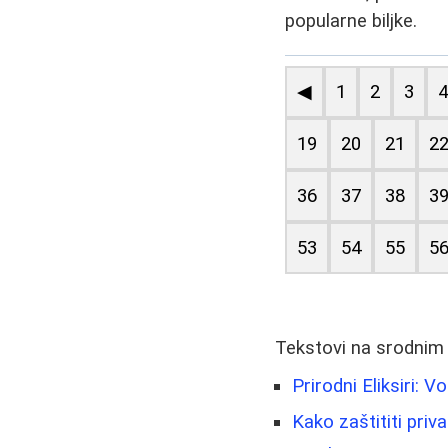
popularne biljke.
◀
1
2
3
19
20
21
2
36
37
38
3
53
54
55
5
Tekstovi na srodnim
Prirodni Eliksiri: 
Kako zaštititi pri