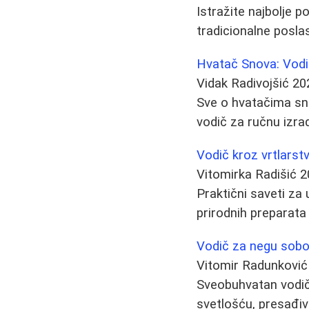
Istražite najbolje p
tradicionalne poslas
Hvatač Snova: Vodič
Vidak Radivojšić
20
Sve o hvatačima sno
vodič za ručnu izradu
Vodič kroz vrtlarst
Vitomirka Radišić
2
Praktični saveti za
prirodnih preparata 
Vodič za negu sobog
Vitomir Radunković
Sveobuhvatan vodič 
svetlošću, presađiv