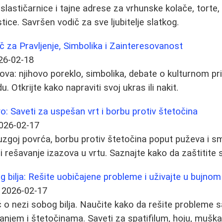
oslastičarnice i tajne adrese za vrhunske kolače, torte,
tice. Savršen vodič za sve ljubitelje slatkog.
 za Pravljenje, Simbolika i Zainteresovanost
26-02-18
va: njihovo poreklo, simbolika, debate o kulturnom pris
. Otkrijte kako napraviti svoj ukras ili nakit.
vo: Saveti za uspešan vrt i borbu protiv štetočina
026-02-17
 uzgoj povrća, borbu protiv štetočina poput puževa i s
i rešavanje izazova u vrtu. Saznajte kako da zaštitite 
 bilja: Rešite uobičajene probleme i uživajte u bujno
2026-02-17
o nezi sobog bilja. Naučite kako da rešite probleme s
anjem i štetočinama. Saveti za spatifilum, hoju, muškat