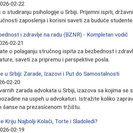
026-02-22
studiranju psihologije u Srbiji. Prijemni ispiti, državni 
gućnosti zaposlenja i korisni saveti za buduće studente
zbednost i zdravlje na radu (BZNR) - Kompletan vodič
026-02-21
ate o polaganju stručnog ispita za bezbednost i zdravl
erature, saveti za pripremu i perspektive posla.
 u Srbiji: Zarade, Izazovi i Put do Samostalnosti
26-02-20
varnih zarada advokata u Srbiji, izazova sa kojima se 
 pozadine na uspeh u advokaturi. Istražite koliko zapra
im šanse na prezasícenom tržištu.
 Kriju Najbolji Kolači, Torte i Sladoledi?
026-02-19