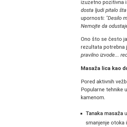
izuzetno pozitivna i
dosta ljudi pitalo št
upornosti:
"Desilo m
Nemojte da odustajete
Ono što se često jav
rezultata potrebna 
pravilno izvode... 
Masaža lica kao d
Pored aktivnih vežb
Popularne tehnike u
kamenom.
Tanaka masaža
u
smanjenje otoka i