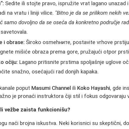
“:
Sedite ili stojte pravo, ispružite vrat lagano unazad i
i na vratu i liniji vilice.
"Bitno je da se prilikom nekih v
ć samo dovoljno da se oseća da konkretno područje radi
 savetovala.
 i obrase:
Široko osmehните, postavite vrhove prstiju 
gnete mišiće obraza prema gore, pružajući otpor prst
o očiju:
Lagano pritisnite prstima spoljašnje uglove očij
pćite snažno, osećajući rad donjih kapaka.
 kanale poput
Masumi Channel
ili
Koko Hayashi
, gde in
ažno je pronaći instruktora čiji stil i fokus odgovaraj
 li vežbe zaista funkcionišu?
 naći brojna iskustva. Neki korisnici su skeptični, do