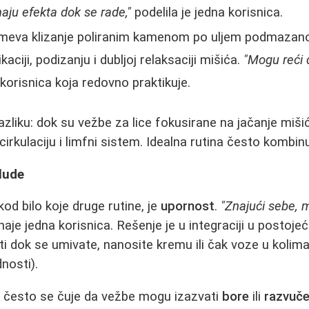
aju efekta dok se rade,"
podelila je jedna korisnica.
eva klizanje poliranim kamenom po uljem podmazano
ciji, podizanju i dubljoj relaksaciji mišića.
"Mogu reći d
korisnica koja redovno praktikuje.
azliku: dok su vežbe za lice fokusirane na jačanje miši
irkulaciju i limfni sistem. Idealna rutina često kombin
blude
 kod bilo koje druge rutine, je
upornost
.
"Znajući sebe, 
naje jedna korisnica. Rešenje je u integraciji u postojeć
i dok se umivate, nanosite kremu ili čak voze u kolim
nosti).
, često se čuje da vežbe mogu izazvati
bore
ili
razvuč