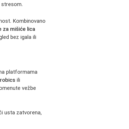
u stresom.
ičnost. Kombinovano
 za mišiće lica
ed bez igala ili
a na platformama
robics
ili
i pomenute vežbe
ći usta zatvorena,