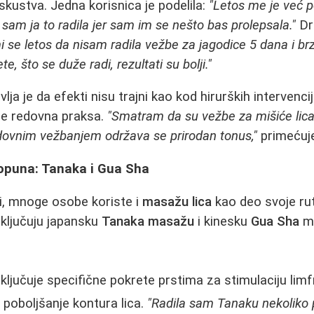
skustva. Jedna korisnica je podelila:
"Letos me je već p
a sam ja to radila jer sam im se nešto bas prolepsala."
Dru
i se letos da nisam radila vežbe za jagodice 5 dana i brz
, što se duže radi, rezultati su bolji."
lja je da efekti nisu trajni kao kod hirurških intervenci
je redovna praksa.
"Smatram da su vežbe za mišiće lica
redovnim vežbanjem održava se prirodan tonus,"
primećuje
opuna: Tanaka i Gua Sha
i, mnoge osobe koriste i
masažu lica
kao deo svoje rut
ključuju japansku
Tanaka masažu
i kinesku
Gua Sha
ma
ključuje specifične pokrete prstima za stimulaciju lim
 poboljšanje kontura lica.
"Radila sam Tanaku nekoliko 