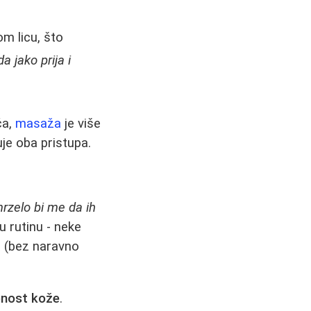
m licu, što
a jako prija i
ća,
masaža
je više
uje oba pristupa.
mrzelo bi me da ih
u rutinu - neke
a (bez naravno
enost kože
.