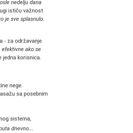
osle nedelju dana
gi ističu važnost
o je sve splasnulo.
ja - za održavanje
 efektivne ako se
 jedna korisnica.
ine nege.
sažu sa posebnim
fnog sistema,
puta dnevno...