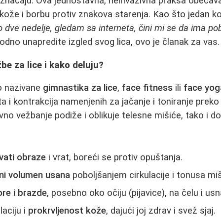
 značaju. Ova jednostavna, neinvazivna praksa obećava 
kože i borbu protiv znakova starenja. Kao što jedan k
 dve nedelje, gledam sa interneta, čini mi se da ima pob
odno unapredite izgled svog lica, ovo je članak za vas.
be za lice i kako deluju?
to nazivane
gimnastika za lice
,
face fitness
ili
face yog
a i kontrakcija namenjenih za jačanje i toniranje preko 
vno vežbanje podiže i oblikuje telesne mišiće, tako i d
ivati obraze
i vrat, boreći se protiv opuštanja.
dni volumen usana
poboljšanjem cirkulacije i tonusa mi
ore i brazde
, posebno oko očiju (pijavice), na čelu i us
laciju i
prokrvljenost kože
, dajući joj zdrav i svež sjaj.