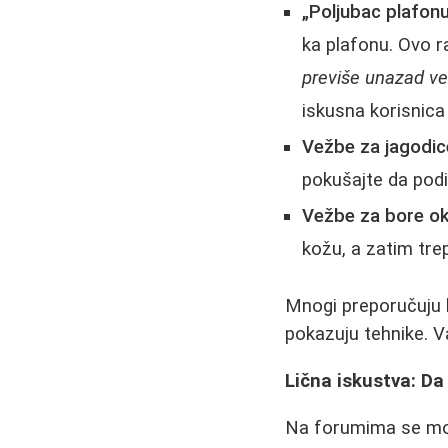
„Poljubac plafonu
ka plafonu. Ovo rad
previše unazad ve
iskusna korisnica
Vežbe za jagodice
pokušajte da podi
Vežbe za bore ok
kožu, a zatim tre
Mnogi preporučuju
pokazuju tehnike. V
Lična iskustva: Da
Na forumima se mogu