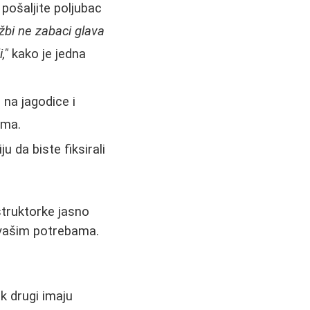
 pošaljite poljubac
ežbi ne zabaci glava
,"
kako je jedna
na jagodice i
ima.
u da biste fiksirali
struktorke jasno
u vašim potrebama.
k drugi imaju