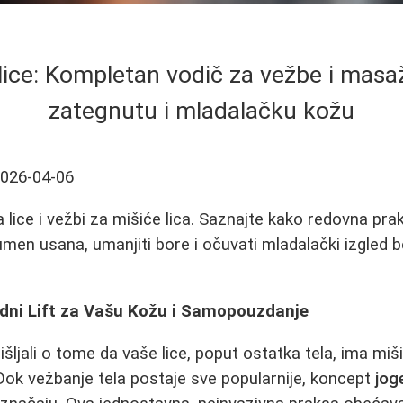
lice: Kompletan vodič za vežbe i masaž
zategnutu i mladalačku kožu
026-04-06
a lice i vežbi za mišiće lica. Saznajte kako redovna pr
umen usana, umanjiti bore i očuvati mladalački izgled b
odni Lift za Vašu Kožu i Samopouzdanje
išljali o tome da vaše lice, poput ostatka tela, ima mi
? Dok vežbanje tela postaje sve popularnije, koncept
jog