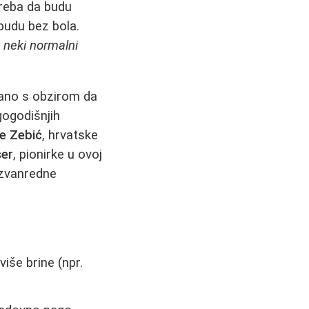
 treba da budu
budu bez bola.
o neki normalni
vano s obzirom da
gogodišnjih
e Zebić
, hrvatske
ser
, pionirke u ovoj
izvanredne
iše brine (npr.