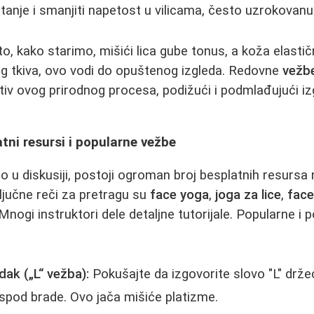
anje i smanjiti napetost u vilicama, često uzrokovan
to, kako starimo, mišići lica gube tonus, a koža elast
 tkiva, ovo vodi do opuštenog izgleda. Redovne
vežbe
iv ovog prirodnog procesa, podižući i podmlađujući izgl
tni resursi i popularne vežbe
 u diskusiji, postoji ogroman broj besplatnih resurs
jučne reči za pretragu su
face yoga
,
joga za lice
,
face
 Mnogi instruktori dele detaljne tutorijale. Popularne 
ak („L“ vežba):
Pokušajte da izgovorite slovo "L" drže
spod brade. Ovo jača mišiće platizme.