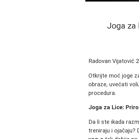
Joga za 
Radovan Vijatović
2
Otkrijte moć joge z
obraze, uvećati vol
procedura.
Joga za Lice: Prir
Da li ste ikada razm
treniraju i ojačaju