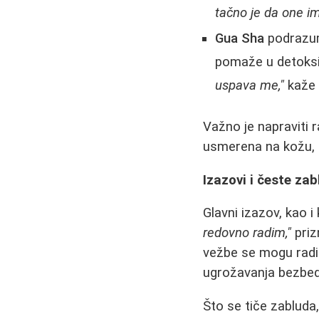
tačno je da one im
Gua Sha
podrazum
pomaže u detoksika
uspava me,"
kaže 
Važno je napraviti r
usmerena na kožu, c
Izazovi i česte za
Glavni izazov, kao i
redovno radim,"
priz
vežbe se mogu radit
ugrožavanja bezbed
Što se tiče zabluda