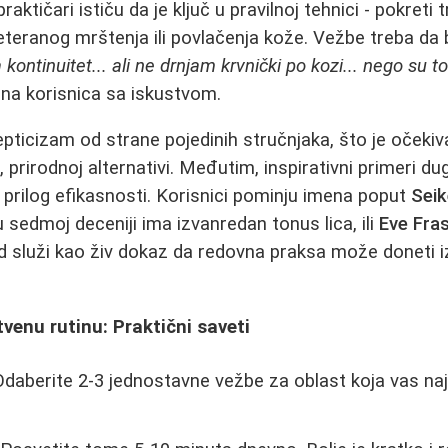
praktičari ističu da je ključ u pravilnoj tehnici - pokreti
reteranog mrštenja ili povlačenja kože. Vežbe treba da 
kontinuitet... ali ne drnjam krvnički po kozi... nego su t
na korisnica sa iskustvom.
epticizam od strane pojedinih stručnjaka, što je očeki
, prirodnoj alternativi. Međutim, inspirativni primeri du
 prilog efikasnosti. Korisnici pominju imena poput
Seik
 sedmoj deceniji ima izvanredan tonus lica, ili
Eve Fra
led služi kao živ dokaz da redovna praksa može doneti 
tvenu rutinu: Praktični saveti
daberite 2-3 jednostavne vežbe za oblast koja vas najv