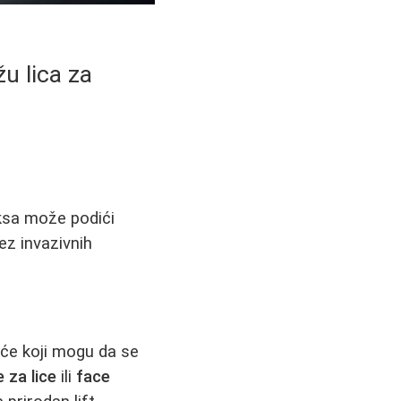
u lica za
aksa može podići
ez invazivnih
šiće koji mogu da se
e za lice
ili
face