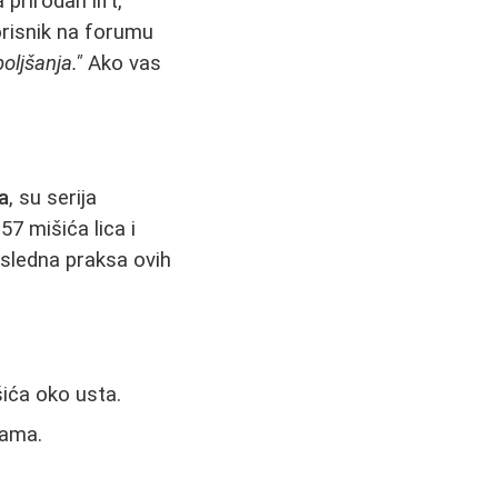
prirodan lift,
orisnik na forumu
oljšanja."
Ako vas
a
, su serija
57 mišića lica i
osledna praksa ovih
šića oko usta.
nama.