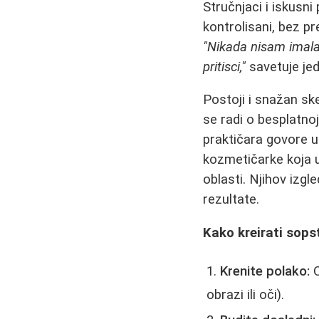
Stručnjaci i iskusni 
kontrolisani, bez p
"Nikada nisam imala 
pritisci,"
savetuje jed
Postoji i snažan sk
se radi o besplatnoj
praktičara govore u
kozmetičarke koja u
oblasti. Njihov izg
rezultate.
Kako kreirati sops
Krenite polako:
O
obrazi ili oči).