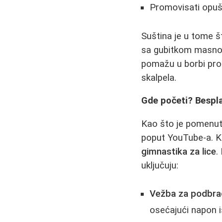
Promovisati opušt
Suština je u tome š
sa gubitkom masnog
pomažu u borbi prot
skalpela.
Gde početi? Bespla
Kao što je pomenuto
poput YouTube-a. Kl
gimnastika za lice
.
uključuju:
Vežba za podbrad
osećajući napon i