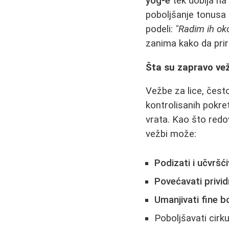
yog-e
tek dobija na
poboljšanje tonusa 
podeli:
"Radim ih oko
zanima kako da prir
Šta su zapravo vež
Vežbe za lice, čes
kontrolisanih pokret
vrata. Kao što redo
vežbi može:
Podizati i učvršć
Povećavati privi
Umanjivati fine b
Poboljšavati cirku