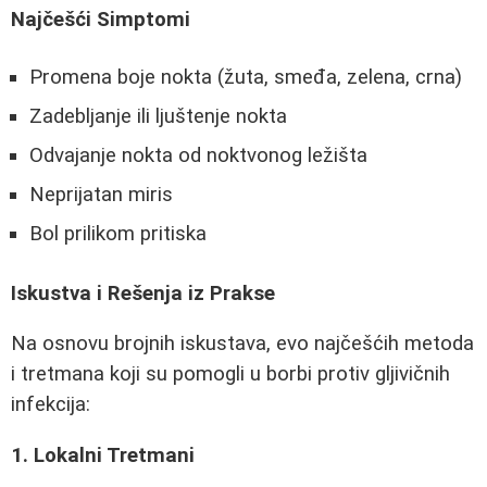
Najčešći Simptomi
Promena boje nokta (žuta, smeđa, zelena, crna)
Zadebljanje ili ljuštenje nokta
Odvajanje nokta od noktvonog ležišta
Neprijatan miris
Bol prilikom pritiska
Iskustva i Rešenja iz Prakse
Na osnovu brojnih iskustava, evo najčešćih metoda
i tretmana koji su pomogli u borbi protiv gljivičnih
infekcija:
1. Lokalni Tretmani