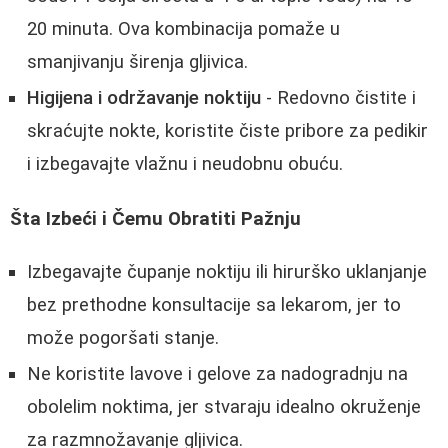
20 minuta. Ova kombinacija pomaže u
smanjivanju širenja gljivica.
Higijena i održavanje noktiju
- Redovno čistite i
skraćujte nokte, koristite čiste pribore za pedikir
i izbegavajte vlažnu i neudobnu obuću.
Šta Izbeći i Čemu Obratiti Pažnju
Izbegavajte čupanje noktiju ili hirurško uklanjanje
bez prethodne konsultacije sa lekarom, jer to
može pogoršati stanje.
Ne koristite lavove i gelove za nadogradnju na
obolelim noktima, jer stvaraju idealno okruženje
za razmnožavanje gljivica.