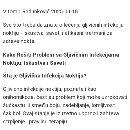
Vitomir Radunković
2025-03-18
Sve što treba da znate o lečenju gljivičnih infekcija
noktiju - iskustva, saveti i efikasni tretmani za
zdrave nokte.
Kako Rešiti Problem sa Gljivičnim Infekcijama
Noktiju: Iskustva i Saveti
Šta je Gljivična Infekcija Noktiju?
Gljivične infekcije noktiju, poznate i kao
onihomikoza, čest su problem koji može uzrokovati
žućkastu ili smeđu boju, zadebljanje, lomljivost i
čak bol. Ovaj stanje je izuzetno uporno i zahteva
strpljenje i pravilnu terapiju.