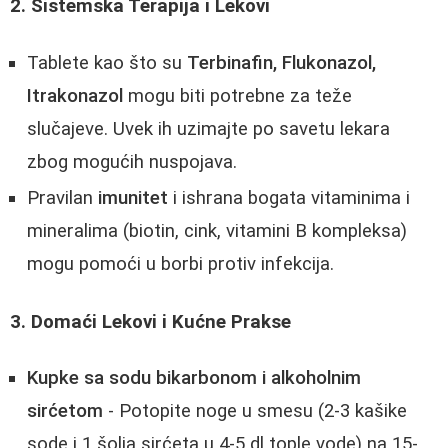
2. Sistemska Terapija i Lekovi
Tablete kao što su
Terbinafin, Flukonazol,
Itrakonazol
mogu biti potrebne za teže
slučajeve. Uvek ih uzimajte po savetu lekara
zbog mogućih nuspojava.
Pravilan
imunitet
i ishrana bogata vitaminima i
mineralima (biotin, cink, vitamini B kompleksa)
mogu pomoći u borbi protiv infekcija.
3. Domaći Lekovi i Kućne Prakse
Kupke sa sodu bikarbonom i alkoholnim
sirćetom
- Potopite noge u smesu (2-3 kašike
sode i 1 šolja sirćeta u 4-5 dl tople vode) na 15-