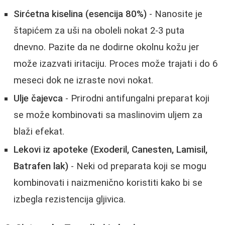
Sirćetna kiselina (esencija 80%)
- Nanosite je
štapićem za uši na oboleli nokat 2-3 puta
dnevno. Pazite da ne dodirne okolnu kožu jer
može izazvati iritaciju. Proces može trajati i do 6
meseci dok ne izraste novi nokat.
Ulje čajevca
- Prirodni antifungalni preparat koji
se može kombinovati sa maslinovim uljem za
blaži efekat.
Lekovi iz apoteke (Exoderil, Canesten, Lamisil,
Batrafen lak)
- Neki od preparata koji se mogu
kombinovati i naizmenično koristiti kako bi se
izbegla rezistencija gljivica.