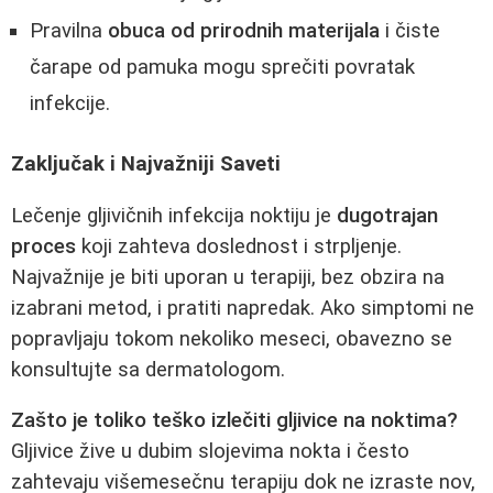
Pravilna
obuca od prirodnih materijala
i čiste
čarape od pamuka mogu sprečiti povratak
infekcije.
Zaključak i Najvažniji Saveti
Lečenje gljivičnih infekcija noktiju je
dugotrajan
proces
koji zahteva doslednost i strpljenje.
Najvažnije je biti uporan u terapiji, bez obzira na
izabrani metod, i pratiti napredak. Ako simptomi ne
popravljaju tokom nekoliko meseci, obavezno se
konsultujte sa dermatologom.
Zašto je toliko teško izlečiti gljivice na noktima?
Gljivice žive u dubim slojevima nokta i često
zahtevaju višemesečnu terapiju dok ne izraste nov,