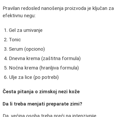
Pravilan redosled nanošenja proizvoda je ključan za
efektivnu negu:
Gel za umivanje
Tonic
Serum (opciono)
Dnevna krema (zaštitna formula)
Noćna krema (hranljiva formula)
Ulje za lice (po potrebi)
Česta pitanja o zimskoj nezi kože
Da li treba menjati preparate zimi?
Da, većina osoba treba preći na intenzivnije