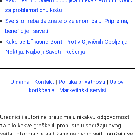
Kako rešiti problem bubuljica i fleka - Potpuni vodič
za problematičnu kožu
Sve što treba da znate o zelenom čaju: Priprema,
beneficije i saveti
Kako se Efikasno Boriti Protiv Gljivičnih Oboljenja
Noktiju: Najbolji Saveti i Rešenja
O nama
|
Kontakt
|
Politika privatnosti
|
Uslovi
korišćenja
|
Marketinški servisi
Urednici i autori ne preuzimaju nikakvu odgovornost
za bilo kakve greške ili propuste u sadržaju ovog
sajta. Informacije sadržane na ovom sajtu pružaju se