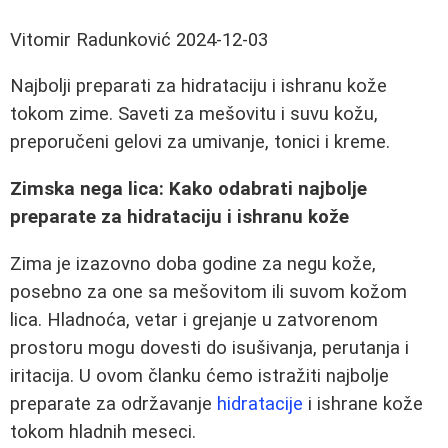
Vitomir Radunković
2024-12-03
Najbolji preparati za hidrataciju i ishranu kože
tokom zime. Saveti za mešovitu i suvu kožu,
preporučeni gelovi za umivanje, tonici i kreme.
Zimska nega lica: Kako odabrati najbolje
preparate za hidrataciju i ishranu kože
Zima je izazovno doba godine za negu kože,
posebno za one sa mešovitom ili suvom kožom
lica. Hladnoća, vetar i grejanje u zatvorenom
prostoru mogu dovesti do isušivanja, perutanja i
iritacija. U ovom članku ćemo istražiti najbolje
preparate za održavanje
hidratacije
i ishrane kože
tokom hladnih meseci.