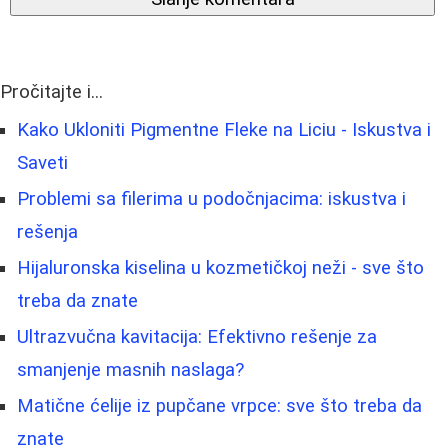
Pročitajte i...
Kako Ukloniti Pigmentne Fleke na Liciu - Iskustva i
Saveti
Problemi sa filerima u podočnjacima: iskustva i
rešenja
Hijaluronska kiselina u kozmetičkoj neži - sve što
treba da znate
Ultrazvučna kavitacija: Efektivno rešenje za
smanjenje masnih naslaga?
Matične ćelije iz pupčane vrpce: sve što treba da
znate