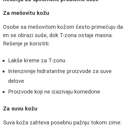
Za mešovitu kožu
Osobe sa mešovitom kožom često primećuju da
im se obrazi suše, dok T-zona ostaje masna.
Rešenje je koristiti:
Lakše kreme za T-zonu
Intenzivnije hidratantne proizvode za suve
delove
Proizvode koji ne izazivaju komedone
Za suvu kožu
Suva koža zahteva posebnu pažnju tokom zime: