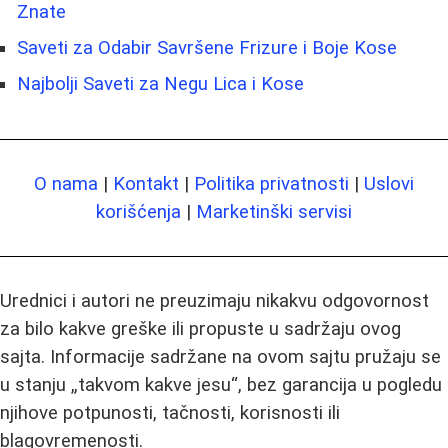
Znate
Saveti za Odabir Savršene Frizure i Boje Kose
Najbolji Saveti za Negu Lica i Kose
O nama
|
Kontakt
|
Politika privatnosti
|
Uslovi
korišćenja
|
Marketinški servisi
Urednici i autori ne preuzimaju nikakvu odgovornost
za bilo kakve greške ili propuste u sadržaju ovog
sajta. Informacije sadržane na ovom sajtu pružaju se
u stanju „takvom kakve jesu“, bez garancija u pogledu
njihove potpunosti, tačnosti, korisnosti ili
blagovremenosti.