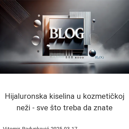
Hijaluronska kiselina u kozmetičkoj
neži - sve što treba da znate
Vitomir Radunković
2025-03-17