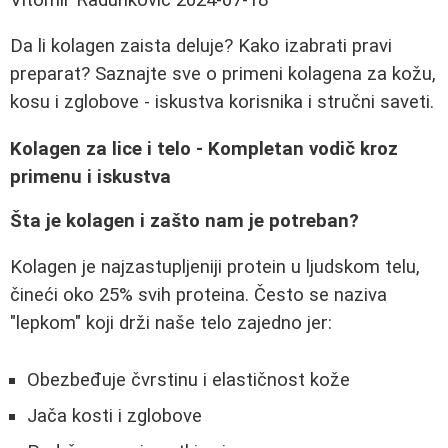
Da li kolagen zaista deluje? Kako izabrati pravi
preparat? Saznajte sve o primeni kolagena za kožu,
kosu i zglobove - iskustva korisnika i stručni saveti.
Kolagen za lice i telo - Kompletan vodič kroz
primenu i iskustva
Šta je kolagen i zašto nam je potreban?
Kolagen je najzastupljeniji protein u ljudskom telu,
čineći oko 25% svih proteina. Često se naziva
"lepkom" koji drži naše telo zajedno jer:
Obezbeđuje čvrstinu i elastičnost kože
Jača kosti i zglobove