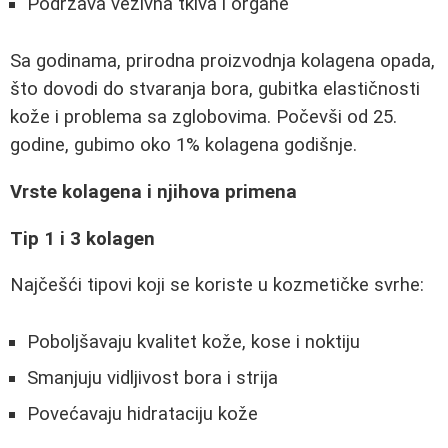
Podržava vezivna tkiva i organe
Sa godinama, prirodna proizvodnja kolagena opada,
što dovodi do stvaranja bora, gubitka elastičnosti
kože i problema sa zglobovima. Počevši od 25.
godine, gubimo oko 1% kolagena godišnje.
Vrste kolagena i njihova primena
Tip 1 i 3 kolagen
Najčešći tipovi koji se koriste u kozmetičke svrhe:
Poboljšavaju kvalitet kože, kose i noktiju
Smanjuju vidljivost bora i strija
Povećavaju hidrataciju kože