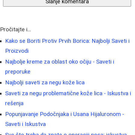
Slanje komentara
Pročitajte i...
Kako se Boriti Protiv Prvih Borica: Najbolji Saveti i
Proizvodi
Najbolje kreme za oblast oko očiju - Saveti i
preporuke
Najbolji saveti za negu kože lica
Saveti za negu problematične kože lica - Iskustva i
rešenja
Popunjavanje Podočnjaka i Usana Hijaluronom -
Saveti i Iskustva
Sve što treba da znate o operaciji nosa: iskustva,