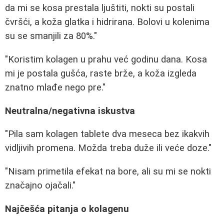
da mi se kosa prestala ljuštiti, nokti su postali
čvršći, a koža glatka i hidrirana. Bolovi u kolenima
su se smanjili za 80%."
"Koristim kolagen u prahu već godinu dana. Kosa
mi je postala gušća, raste brže, a koža izgleda
znatno mlađe nego pre."
Neutralna/negativna iskustva
"Pila sam kolagen tablete dva meseca bez ikakvih
vidljivih promena. Možda treba duže ili veće doze."
"Nisam primetila efekat na bore, ali su mi se nokti
značajno ojačali."
Najčešća pitanja o kolagenu