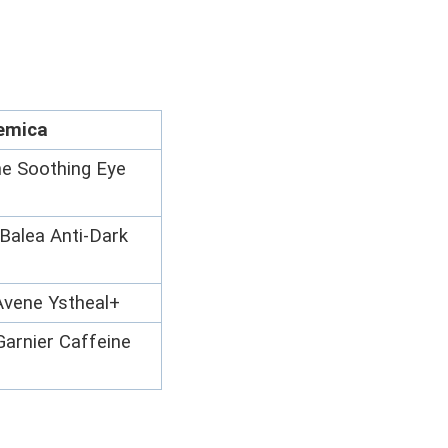
remica
ne Soothing Eye
 Balea Anti-Dark
Avene Ystheal+
Garnier Caffeine