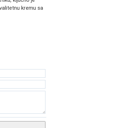
tiku, ključno je
kvalitetnu kremu sa