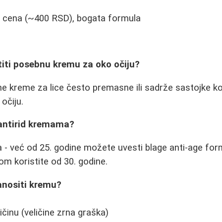
 cena (~400 RSD), bogata formula
stiti posebnu kremu za oko očiju?
ne kreme za lice često premasne ili sadrže sastojke koj
 očiju.
 antirid kremama?
a - već od 25. godine možete uvesti blage anti-age form
om koristite od 30. godine.
anositi kremu?
činu (veličine zrna graška)