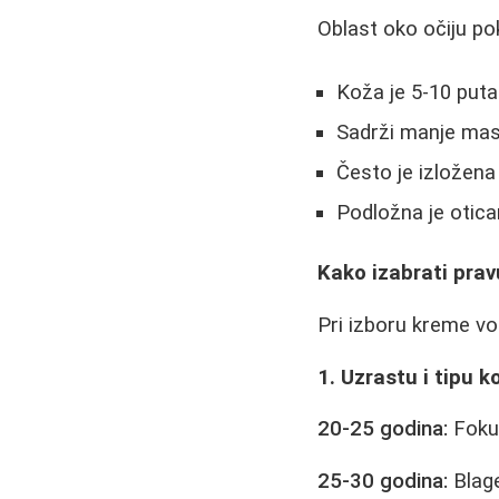
Oblast oko očiju po
Koža je 5-10 puta
Sadrži manje mas
Često je izložena
Podložna je otica
Kako izabrati pra
Pri izboru kreme vo
1. Uzrastu i tipu k
20-25 godina:
Fokus
25-30 godina:
Blage