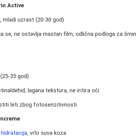
in Active
 mladi uzrast (20-30 god)
a se, ne ostavlja mastan film, odlična podloga za šmi
(25-35 god)
tinaldehid, lagana tekstura, ne iritira oči
titi leti zbog fotosenzitivnosti
encreme
a
hidratacija
, vrlo suva koza