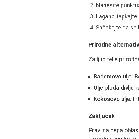
Nanesite punktua
Lagano tapkajte p
Sačekajte da se
Prirodne alternati
Za ljubitelje prirodn
Bademovo ulje:
Bo
Ulje ploda divlje r
Kokosovo ulje:
In
Zaključak
Pravilna nega oblas