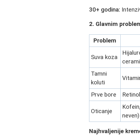
30+ godina:
Intenzi
2. Glavnim probl
Problem
Hijalur
Suva koza
cerami
Tamni
Vitamin
koluti
Prve bore
Retino
Kofein,
Oticanje
neven)
Najhvaljenije krem