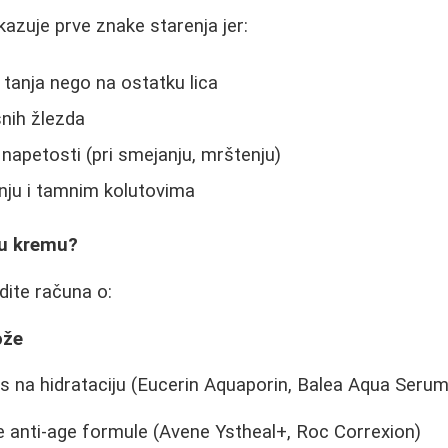
kazuje prve znake starenja jer:
 tanja nego na ostatku lica
nih žlezda
 napetosti (pri smejanju, mrštenju)
nju i tamnim kolutovima
vu kremu?
dite računa o:
ože
 na hidrataciju (Eucerin Aquaporin, Balea Aqua Serum
 anti-age formule (Avene Ystheal+, Roc Correxion)