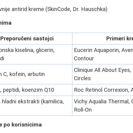
vnije antirid kreme (SkinCode, Dr. Hauschka)
emima
Preporučeni sastojci
Primeri k
onska kiselina, glicerin,
Eucerin Aquaporin, Ave
di
Contour
Clinique All About Eyes,
 C, kofein, arbutin
Circles
l, peptidi, koenzim Q10
Roc Retinol Correxion, 
 hladni ekstrakti (kamilica,
Vichy Aqualia Thermal, 
Roll-On
e po korisnicima