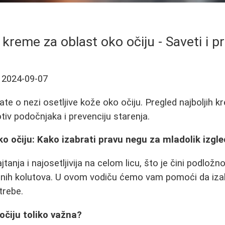
 kreme za oblast oko očiju - Saveti i 
2024-09-07
te o nezi osetljive kože oko očiju. Pregled najboljih k
otiv podočnjaka i prevenciju starenja.
o očiju: Kako izabrati pravu negu za mladolik izgle
jtanja i najosetljivija na celom licu, što je čini podlož
amnih kolutova. U ovom vodiču ćemo vam pomoći da iza
trebe.
očiju toliko važna?