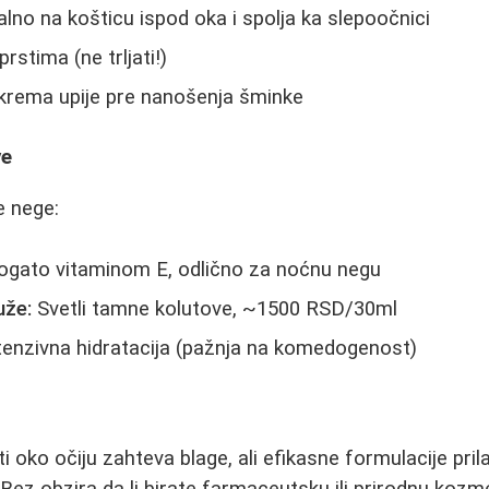
lno na košticu ispod oka i spolja ka slepoočnici
rstima (ne trljati!)
 krema upije pre nanošenja šminke
ve
e nege:
gato vitaminom E, odlično za noćnu negu
uže:
Svetli tamne kolutove, ~1500 RSD/30ml
tenzivna hidratacija (pažnja na komedogenost)
ti oko očiju zahteva blage, ali efikasne formulacije p