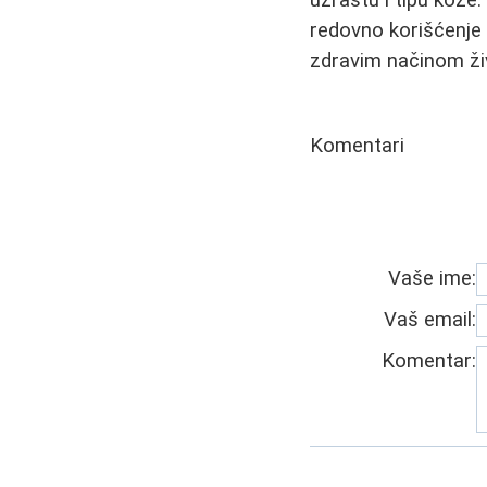
uzrastu i tipu kože.
redovno korišćenje i
zdravim načinom živ
Komentari
Vaše ime:
Vaš email:
Komentar: