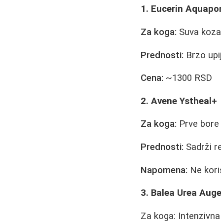
1. Eucerin Aquapor
Za koga:
Suva koza,
Prednosti:
Brzo upij
Cena:
~1300 RSD
2. Avene Ystheal+
Za koga:
Prve bore 
Prednosti:
Sadrži re
Napomena:
Ne koris
3. Balea Urea Aug
Za koga: Intenzivn