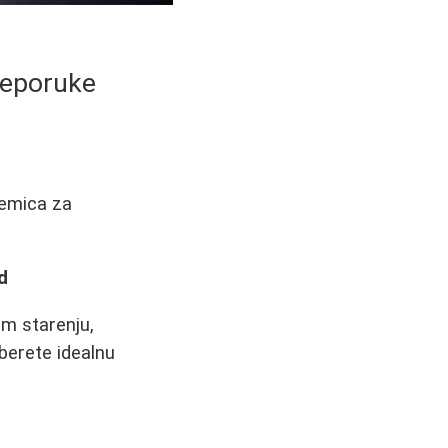
preporuke
remica za
d
nom starenju,
berete idealnu