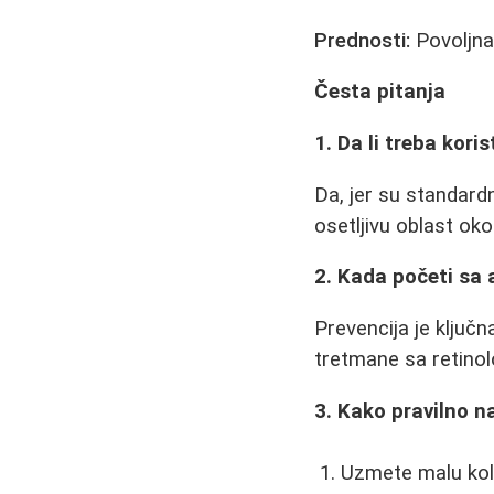
Prednosti:
Povoljna
Česta pitanja
1. Da li treba kori
Da, jer su standard
osetljivu oblast oko
2. Kada početi sa
Prevencija je ključn
tretmane sa retinol
3. Kako pravilno n
Uzmete malu koli