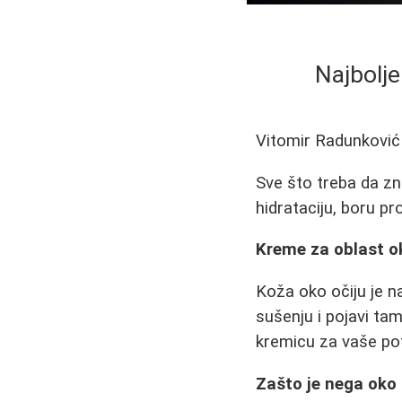
Najbolje
Vitomir Radunković
Sve što treba da zna
hidrataciju, boru pr
Kreme za oblast ok
Koža oko očiju je na
sušenju i pojavi t
kremicu za vaše po
Zašto je nega oko 