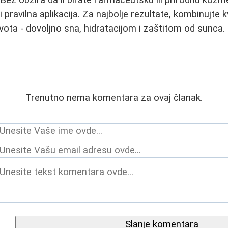
 Bez obzira da li birate farmaceutsku ili prirodnu kozme
 pravilna aplikacija. Za najbolje rezultate, kombinujte 
ota - dovoljno sna, hidratacijom i zaštitom od sunca.
Trenutno nema komentara za ovaj članak.
Slanje komentara