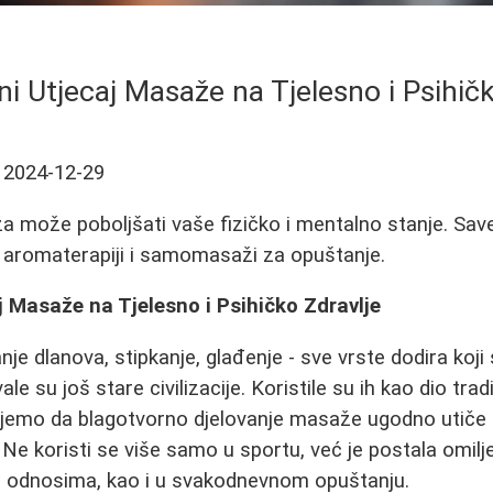
i Utjecaj Masaže na Tjelesno i Psihičk
2024-12-29
a može poboljšati vaše fizičko i mentalno stanje. Savet
aromaterapiji i samomasaži za opuštanje.
j Masaže na Tjelesno i Psihičko Zdravlje
anje dlanova, stipkanje, glađenje - sve vrste dodira koji
 su još stare civilizacije. Koristile su ih kao dio tradi
jemo da blagotvorno djelovanje masaže ugodno utiče n
 Ne koristi se više samo u sportu, već je postala omil
m odnosima, kao i u svakodnevnom opuštanju.