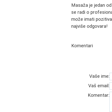
Masaža je jedan od n
se radi o profesion
može imati pozitivan
najviše odgovara!
Komentari
Vaše ime:
Vaš email:
Komentar: