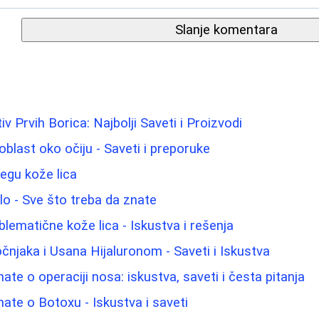
Slanje komentara
iv Prvih Borica: Najbolji Saveti i Proizvodi
blast oko očiju - Saveti i preporuke
negu kože lica
elo - Sve što treba da znate
blematične kože lica - Iskustva i rešenja
njaka i Usana Hijaluronom - Saveti i Iskustva
ate o operaciji nosa: iskustva, saveti i česta pitanja
nate o Botoxu - Iskustva i saveti