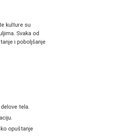
te kulture su
uljima. Svaka od
tanje i poboljšanje
 delove tela.
aciju.
sko opuštanje