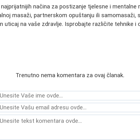
ajprijatnijih načina za postizanje tjelesne i mentalne 
alnoj masaži, partnerskom opuštanju ili samomasaži, 
 uticaj na vaše zdravlje. Isprobajte različite tehnike i 
Trenutno nema komentara za ovaj članak.