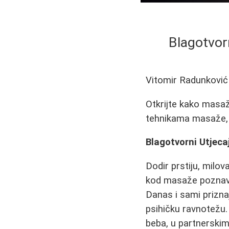
Blagotvorn
Vitomir Radunković
Otkrijte kako masaž
tehnikama masaže, 
Blagotvorni Utjeca
Dodir prstiju, milov
kod masaže poznavale
Danas i sami prizna
psihičku ravnotežu.
beba, u partnerski