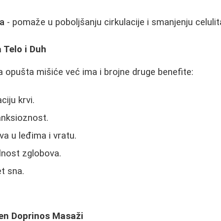
ža
- pomaže u poboljšanju cirkulacije i smanjenju celulit
 Telo i Duh
opušta mišiće već ima i brojne druge benefite:
ciju krvi.
anksioznost.
a u leđima i vratu.
lnost zglobova.
et sna.
jen Doprinos Masaži