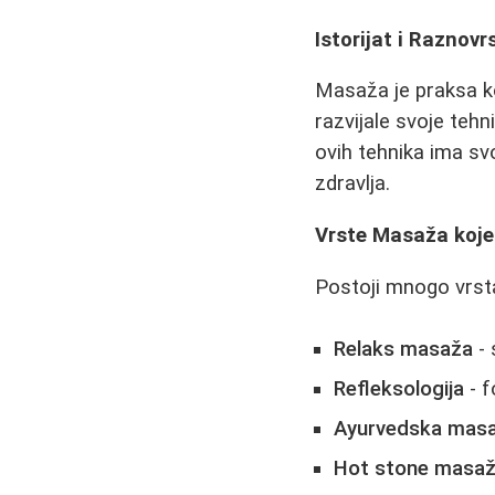
Istorijat i Raznov
Masaža je praksa ko
razvijale svoje teh
ovih tehnika ima svo
zdravlja.
Vrste Masaža koje
Postoji mnogo vrsta
Relaks masaža
- 
Refleksologija
- f
Ayurvedska mas
Hot stone masa