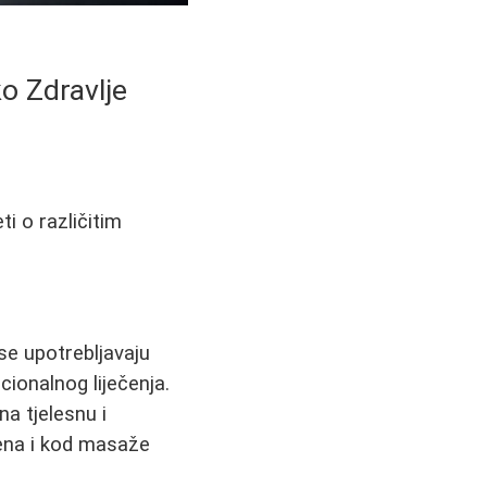
o Zdravlje
i o različitim
 se upotrebljavaju
cionalnog liječenja.
a tjelesnu i
jena i kod masaže