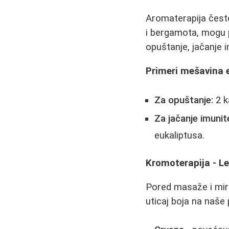
Aromaterapija često
i bergamota, mogu p
opuštanje, jačanje i
Primeri mešavina e
Za opuštanje:
2 k
Za jačanje imunit
eukaliptusa.
Kromoterapija - L
Pored masaže i miri
uticaj boja na naše 