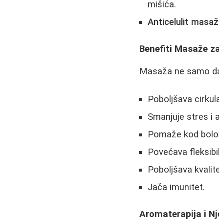
mišića.
Anticelulit masa
Benefiti Masaže za
Masaža ne samo da 
Poboljšava cirkula
Smanjuje stres i 
Pomaže kod bolov
Povećava fleksibi
Poboljšava kvalit
Jača imunitet.
Aromaterapija i N