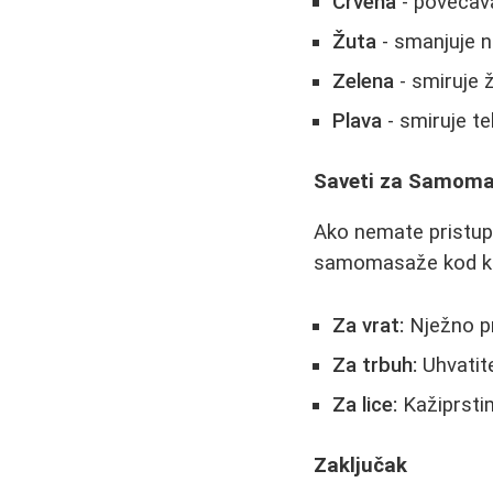
Crvena
- povećava
Žuta
- smanjuje n
Zelena
- smiruje ž
Plava
- smiruje te
Saveti za Samom
Ako nemate pristup
samomasaže kod k
Za vrat:
Nježno pri
Za trbuh:
Uhvatite
Za lice:
Kažiprsti
Zaključak