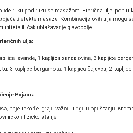
 ide ruku pod ruku sa masažom. Eterična ulja, poput l
ojačati efekte masaže. Kombinacije ovih ulja mogu se 
muniteta ili čak ublažavanje glavobolje.
teričnih ulja:
apljice lavande, 1 kapljica sandalovine, 3 kapljice berg
eta:
3 kapljice bergamota, 1 kapljica čajevca, 2 kapljice 
ečenje Bojama
sa, boje takođe igraju važnu ulogu u opuštanju. Kromot
psihičko i fizičko stanje: