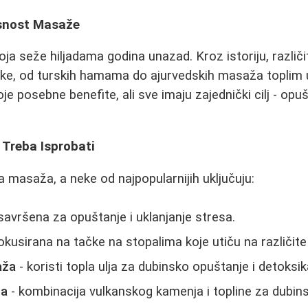
rsnost Masaže
ja seže hiljadama godina unazad. Kroz istoriju, različi
nike, od turskih hamama do ajurvedskih masaža toplim 
je posebne benefite, ali sve imaju zajednički cilj - opuš
 Treba Isprobati
 masaža, a neke od najpopularnijih uključuju:
savršena za opuštanje i uklanjanje stresa.
okusirana na tačke na stopalima koje utiču na različite
aža
- koristi topla ulja za dubinsko opuštanje i detoksik
ža
- kombinacija vulkanskog kamenja i topline za dubin