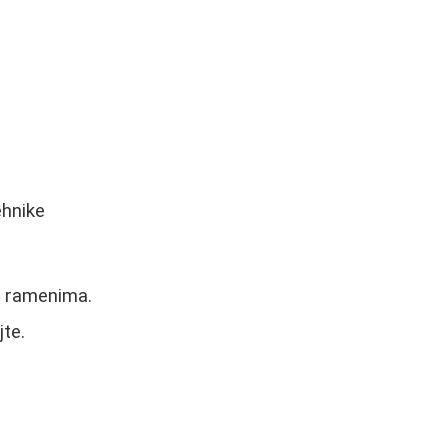
ehnike
ma ramenima.
jte.