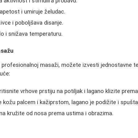
 aktivnost i stimulira probavu.
apetost i umiruje želudac.
ivce i poboljšava disanje.
lo i snižava temperaturu.
asažu
 profesionalnoj masaži, možete izvesti jednostavne t
uće:
tisnite vrhove prstiju na potiljak i lagano klizite pre
 kožu palcem i kažiprstom, lagano je podižite i spušta
ma kružite od nosa prema ustima i obrazima.