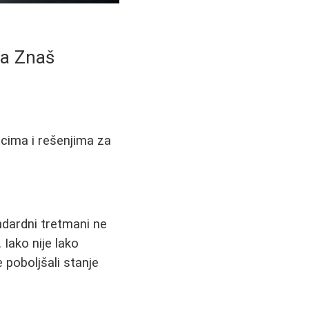
da Znaš
ocima i rešenjima za
ndardni tretmani ne
 Iako nije lako
 poboljšali stanje