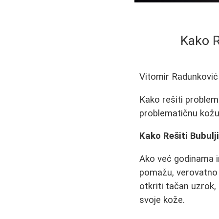
Kako R
Vitomir Radunković
Kako rešiti problem
problematičnu kožu
Kako Rešiti Bubulj
Ako već godinama im
pomažu, verovatno st
otkriti tačan uzrok,
svoje kože.