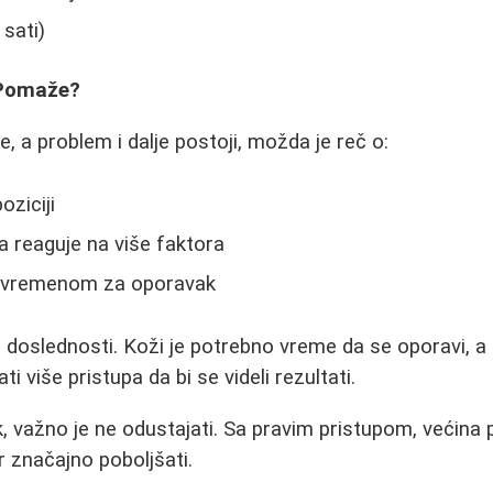
 sati)
 Pomaže?
e, a problem i dalje postoji, možda je reč o:
oziciji
ja reaguje na više faktora
m vremenom za oporavak
u i doslednosti. Koži je potrebno vreme da se oporavi, a
 više pristupa da bi se videli rezultati.
, važno je ne odustajati. Sa pravim pristupom, većin
ar značajno poboljšati.