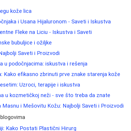
negu kože lica
njaka i Usana Hijaluronom - Saveti i Iskustva
ntne Fleke na Liciu - Iskustva i Saveti
ke bubuljice i ožiljke
jbolji Saveti i Proizvodi
ma u podočnjacima: iskustva i rešenja
a: Kako efikasno zbrinuti prve znake starenja kože
esetim: Uzroci, terapije i iskustva
na u kozmetičkoj neži - sve što treba da znate
 Masnu i Mešovitu Kožu: Najbolji Saveti i Proizvodi
 blogovima
iji: Kako Postati Plastični Hirurg