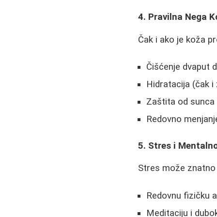
4. Pravilna Nega 
Čak i ako je koža 
Čišćenje dvaput 
Hidratacija (čak 
Zaštita od sunca 
Redovno menjanje
5. Stres i Mentaln
Stres može znatno 
Redovnu fizičku a
Meditaciju i dubo