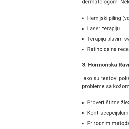
dermatologom. Neki 
Hemijski piling (v
Laser terapiju
Terapiju plavim s
Retinoide na rece
3. Hormonska Rav
Iako su testovi po
probleme sa kožom.
Proveri štitne žl
Kontracepcijskim 
Prirodnim metod