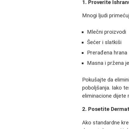
1. Proverite Ishran
Mnogi ljudi primeću
Mlečni proizvodi
Šećer i slatkiši
Prerađena hrana
Masna i pržena je
Pokušajte da elimini
poboljšanja. Iako t
eliminacione dijete
2. Posetite Derma
Ako standardne krem