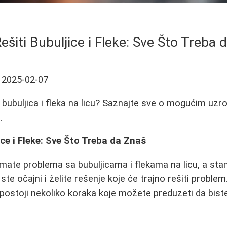
ešiti Bubuljice i Fleke: Sve Što Treba 
2025-02-07
 bubuljica i fleka na licu? Saznajte sve o mogućim uzr
.
ice i Fleke: Sve Što Treba da Znaš
ate problema sa bubuljicama i flekama na licu, a sta
e očajni i želite rešenje koje će trajno rešiti problem.
 postoji nekoliko koraka koje možete preduzeti da biste