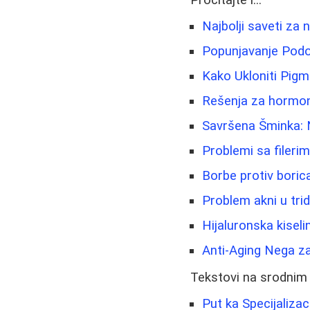
Pročitajte i...
Najbolji saveti za 
Popunjavanje Podoč
Kako Ukloniti Pigme
Rešenja za hormons
Savršena Šminka: Na
Problemi sa fileri
Borbe protiv boric
Problem akni u trid
Hijaluronska kiseli
Anti-Aging Nega za
Tekstovi na srodnim
Put ka Specijalizac