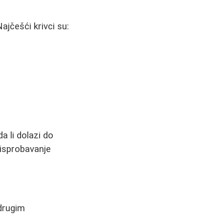
ajčešći krivci su:
a li dolazi do
 isprobavanje
 drugim