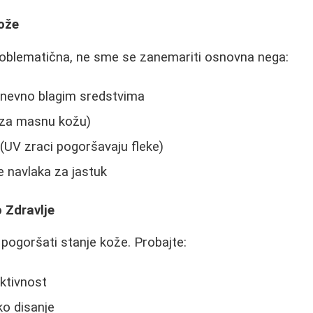
Kože
problematična, ne sme se zanemariti osnovna nega:
dnevno blagim sredstvima
i za masnu kožu)
(UV zraci pogoršavaju fleke)
 navlaka za jastuk
o Zdravlje
pogoršati stanje kože. Probajte:
ktivnost
ko disanje