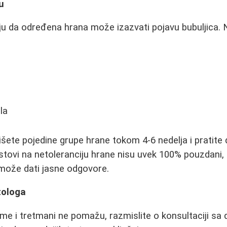
u
ju da određena hrana može izazvati pojavu bubuljica. N
la
šete pojedine grupe hrane tokom 4-6 nedelja i pratite d
estovi na netoleranciju hrane nisu uvek 100% pouzdani,
 može dati jasne odgovore.
tologa
e i tretmani ne pomažu, razmislite o konsultaciji sa