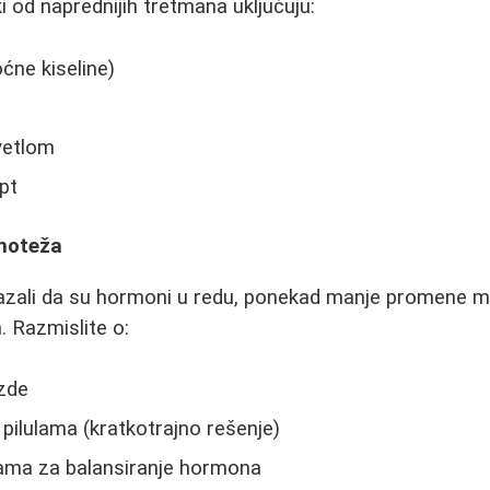
od naprednijih tretmana uključuju:
oćne kiseline)
vetlom
pt
noteža
kazali da su hormoni u redu, ponekad manje promene m
 Razmislite o:
ezde
pilulama (kratkotrajno rešenje)
ama za balansiranje hormona