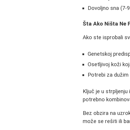
Dovoljno sna (7-9
Šta Ako Ništa Ne
Ako ste isprobali sv
Genetskoj predisp
Osetljivoj koži ko
Potrebi za duži
Ključ je u strpljenj
potrebno kombinovati
Bez obzira na uzrok
može se rešiti ili b