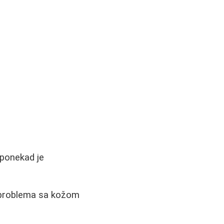
 ponekad je
a problema sa kožom