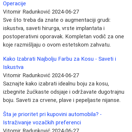
Operacije
Vitomir Radunković
2024-06-27
Sve što treba da znate o augmentaciji grudi:
iskustva, saveti hirurga, vrste implantata i
postoperativni oporavak. Kompletan vodič za one
koje razmišljaju o ovom estetskom zahvatu.
Kako Izabrati Najbolju Farbu za Kosu - Saveti i
Iskustva
Vitomir Radunković
2024-06-27
Saznajte kako izabrati idealnu boju za kosu,
izbegnite žućkaste odsjaje i održavate dugotrajnu
boju. Saveti za crvene, plave i pepeljaste nijanse.
Šta je prioritet pri kupovini automobila? -
Istraživanje vozačkih preferenci
Vitomir Radunković
2024-06-27