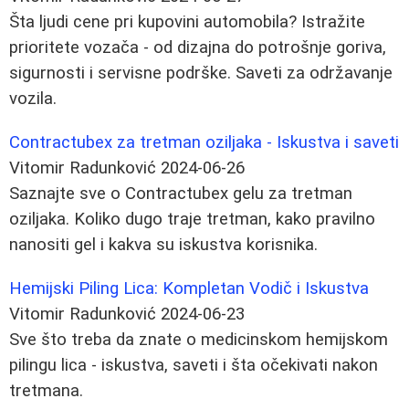
Šta ljudi cene pri kupovini automobila? Istražite
prioritete vozača - od dizajna do potrošnje goriva,
sigurnosti i servisne podrške. Saveti za održavanje
vozila.
Contractubex za tretman oziljaka - Iskustva i saveti
Vitomir Radunković
2024-06-26
Saznajte sve o Contractubex gelu za tretman
oziljaka. Koliko dugo traje tretman, kako pravilno
nanositi gel i kakva su iskustva korisnika.
Hemijski Piling Lica: Kompletan Vodič i Iskustva
Vitomir Radunković
2024-06-23
Sve što treba da znate o medicinskom hemijskom
pilingu lica - iskustva, saveti i šta očekivati nakon
tretmana.