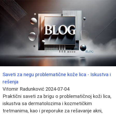
Saveti za negu problematične kože lica - Iskustva i
rešenja
Vitomir Radunković
2024-07-04
Praktični saveti za brigu o problematičnoj koži lica,
iskustva sa dermatolozima i kozmetičkim
tretmanima, kao i preporuke za rešavanje akni,