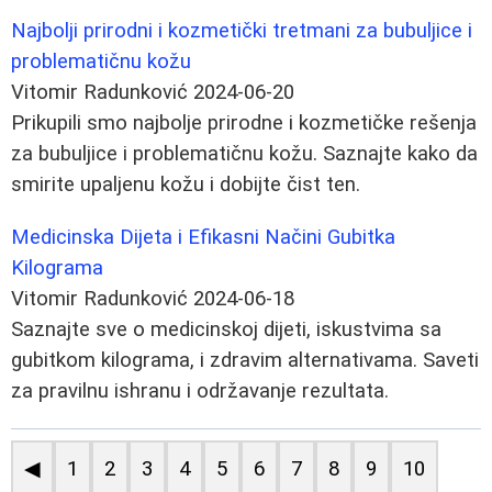
Najbolji prirodni i kozmetički tretmani za bubuljice i
problematičnu kožu
Vitomir Radunković
2024-06-20
Prikupili smo najbolje prirodne i kozmetičke rešenja
za bubuljice i problematičnu kožu. Saznajte kako da
smirite upaljenu kožu i dobijte čist ten.
Medicinska Dijeta i Efikasni Načini Gubitka
Kilograma
Vitomir Radunković
2024-06-18
Saznajte sve o medicinskoj dijeti, iskustvima sa
gubitkom kilograma, i zdravim alternativama. Saveti
za pravilnu ishranu i održavanje rezultata.
◀
1
2
3
4
5
6
7
8
9
10