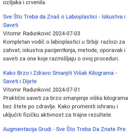
oziljaka i crvenila.
Sve Što Treba da Znaš o Labioplastici - Iskustva i
Saveti
Vitomir Radunković
2024-07-03
Kompletan vodič o labioplastici u Srbiji: razlozi za
zahvat, iskustva pacijentkinja, metode, oporavak i
saveti za one koje razmišljaju o ovoj proceduri.
Kako Brzo i Zdravo Smanjiti Višak Kilograma -
Saveti i Dijete
Vitomir Radunković
2024-07-01
Praktični saveti za brzo smanjenje viška kilograma
bez štete po zdravlje. Kako promeniti ishranu i
uključiti fizičku aktivnost za trajne rezultate.
Augmentacija Grudi - Sve Što Treba Da Znate Pre