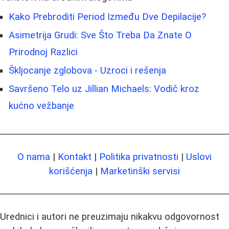
Kako Prebroditi Period Između Dve Depilacije?
Asimetrija Grudi: Sve Što Treba Da Znate O
Prirodnoj Razlici
Škljocanje zglobova - Uzroci i rešenja
Savršeno Telo uz Jillian Michaels: Vodič kroz
kućno vežbanje
O nama
|
Kontakt
|
Politika privatnosti
|
Uslovi
korišćenja
|
Marketinški servisi
Urednici i autori ne preuzimaju nikakvu odgovornost