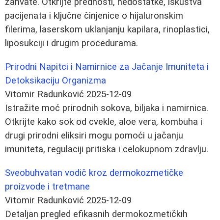
zahvate. Otkrijte prednosti, nedostatke, iskustva
pacijenata i ključne činjenice o hijaluronskim
filerima, laserskom uklanjanju kapilara, rinoplastici,
liposukciji i drugim procedurama.
Prirodni Napitci i Namirnice za Jačanje Imuniteta i
Detoksikaciju Organizma
Vitomir Radunković
2025-12-09
Istražite moć prirodnih sokova, biljaka i namirnica.
Otkrijte kako sok od cvekle, aloe vera, kombuha i
drugi prirodni eliksiri mogu pomoći u jačanju
imuniteta, regulaciji pritiska i celokupnom zdravlju.
Sveobuhvatan vodič kroz dermokozmetičke
proizvode i tretmane
Vitomir Radunković
2025-12-09
Detaljan pregled efikasnih dermokozmetičkih