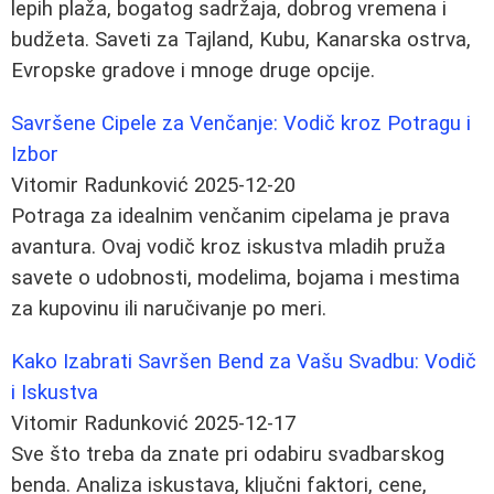
lepih plaža, bogatog sadržaja, dobrog vremena i
budžeta. Saveti za Tajland, Kubu, Kanarska ostrva,
Evropske gradove i mnoge druge opcije.
Savršene Cipele za Venčanje: Vodič kroz Potragu i
Izbor
Vitomir Radunković
2025-12-20
Potraga za idealnim venčanim cipelama je prava
avantura. Ovaj vodič kroz iskustva mladih pruža
savete o udobnosti, modelima, bojama i mestima
za kupovinu ili naručivanje po meri.
Kako Izabrati Savršen Bend za Vašu Svadbu: Vodič
i Iskustva
Vitomir Radunković
2025-12-17
Sve što treba da znate pri odabiru svadbarskog
benda. Analiza iskustava, ključni faktori, cene,