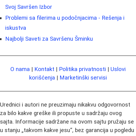
Svoj Savršen Izbor
Problemi sa filerima u podočnjacima - Rešenja i
iskustva
Najbolji Saveti za Savršenu Šminku
O nama
|
Kontakt
|
Politika privatnosti
|
Uslovi
korišćenja
|
Marketinški servisi
Urednici i autori ne preuzimaju nikakvu odgovornost
za bilo kakve greške ili propuste u sadržaju ovog
sajta. Informacije sadržane na ovom sajtu pružaju se
u stanju „takvom kakve jesu“, bez garancija u pogledu