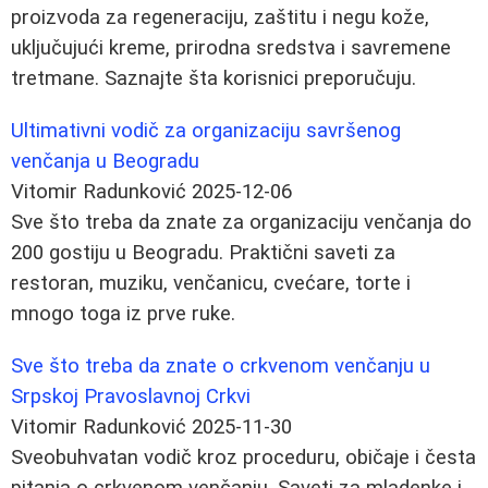
proizvoda za regeneraciju, zaštitu i negu kože,
uključujući kreme, prirodna sredstva i savremene
tretmane. Saznajte šta korisnici preporučuju.
Ultimativni vodič za organizaciju savršenog
venčanja u Beogradu
Vitomir Radunković
2025-12-06
Sve što treba da znate za organizaciju venčanja do
200 gostiju u Beogradu. Praktični saveti za
restoran, muziku, venčanicu, cvećare, torte i
mnogo toga iz prve ruke.
Sve što treba da znate o crkvenom venčanju u
Srpskoj Pravoslavnoj Crkvi
Vitomir Radunković
2025-11-30
Sveobuhvatan vodič kroz proceduru, običaje i česta
pitanja o crkvenom venčanju. Saveti za mladenke i