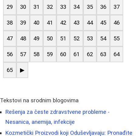
29
30
31
32
33
34
35
36
37
38
39
40
41
42
43
44
45
46
47
48
49
50
51
52
53
54
55
56
57
58
59
60
61
62
63
64
65
▶
Tekstovi na srodnim blogovima
Rešenja za česte zdravstvene probleme -
Nesanica, anemija, infekcije
Kozmetički Proizvodi koji Oduševljavaju: Pronađite