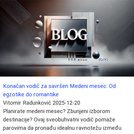
Konačan vodič za savršen Medeni mesec: Od
egzotike do romantike
Vitomir Radunković
2025-12-20
Planirate medeni mesec? Zbunjeni izborom
destinacije? Ovaj sveobuhvatni vodič pomaže
parovima da pronađu idealnu ravnotežu između