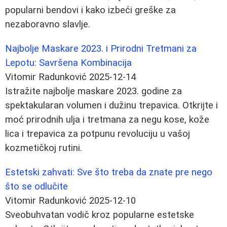
popularni bendovi i kako izbeći greške za
nezaboravno slavlje.
Najbolje Maskare 2023. i Prirodni Tretmani za
Lepotu: Savršena Kombinacija
Vitomir Radunković
2025-12-14
Istražite najbolje maskare 2023. godine za
spektakularan volumen i dužinu trepavica. Otkrijte i
moć prirodnih ulja i tretmana za negu kose, kože
lica i trepavica za potpunu revoluciju u vašoj
kozmetičkoj rutini.
Estetski zahvati: Sve što treba da znate pre nego
što se odlučite
Vitomir Radunković
2025-12-10
Sveobuhvatan vodič kroz popularne estetske