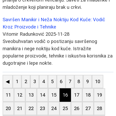
mladoženje koji planiraju brak u crkvi.
Savršen Manikir i Neža Noktiju Kod Kuće: Vodič
Kroz Proizvode i Tehnike
Vitomir Radunković
2025-11-28
Sveobuhvatan vodič o postizanju savršenog
manikira i nege noktiju kod kuće. Istražite
popularne proizvode, tehnike i iskustva korisnika za
dugotrajne i lepe nokte.
◀
1
2
3
4
5
6
7
8
9
10
11
12
13
14
15
16
17
18
19
20
21
22
23
24
25
26
27
28