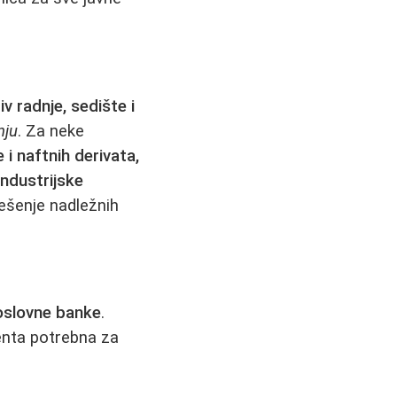
v radnje, sedište i
nju
. Za neke
 i naftnih derivata,
industrijske
rešenje nadležnih
oslovne banke
.
enta potrebna za