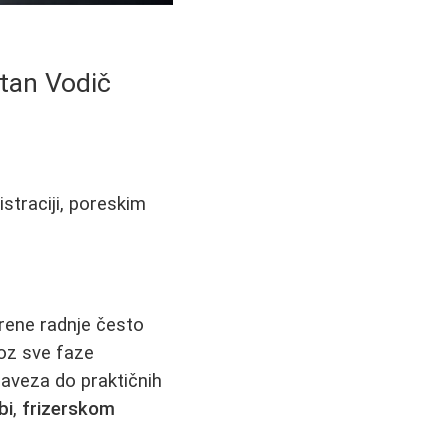
atan Vodič
istraciji, poreskim
orene radnje često
roz sve faze
obaveza do praktičnih
bi
,
frizerskom