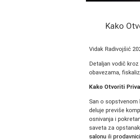
Kako Otvo
Vidak Radivojšić
20
Detaljan vodič kroz 
obavezama, fiskaliza
Kako Otvoriti Priv
San o sopstvenom bi
deluje previše komp
osnivanja i pokretan
saveta za opstanak 
salonu
ili
prodavnic