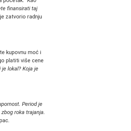
a početak.
"Kao
e finansirati taj
je zatvorio radnju
žite kupovnu moć i
o platiti više cene
 je lokal? Koja je
upornost. Period je
 zbog roka trajanja.
pac.