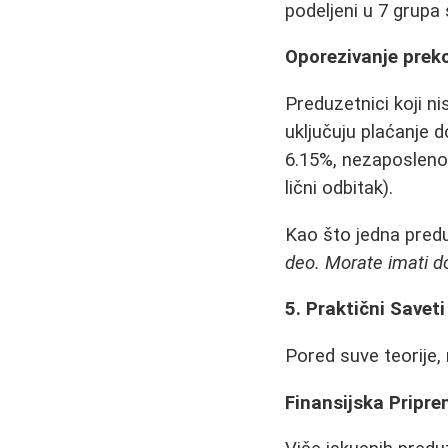
podeljeni u 7 grupa 
Oporezivanje preko
Preduzetnici koji n
uključuju plaćanje 
6.15%, nezaposleno
lični odbitak).
Kao što jedna pred
deo. Morate imati do
5. Praktični Saveti
Pored suve teorije, 
Finansijska Priprem