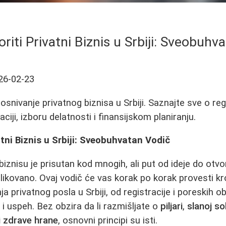
riti Privatni Biznis u Srbiji: Sveobuhv
26-02-23
osnivanje privatnog biznisa u Srbiji. Saznajte sve o reg
ciji, izboru delatnosti i finansijskom planiranju.
atni Biznis u Srbiji: Sveobuhvatan Vodič
znisu je prisutan kod mnogih, ali put od ideje do otv
likovano. Ovaj vodič će vas korak po korak provesti k
ja privatnog posla u Srbiji, od registracije i poreskih 
i uspeh. Bez obzira da li razmišljate o
piljari
,
slanoj so
i zdrave hrane
, osnovni principi su isti.