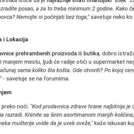
zetnika ističe da je
najvažnije imati finansijski "stek"
z
azradite posao, a za to treba minimum 2 godine. Kako ćet
ovca? Nemojte ni počinjati bez toga,"
savetuje neko ko 
a i Lokacija
avnice prehrambenih proizvoda
ili
butika
, dobro istra
U manjem mestu, ljudi će radije otići u supermarket neg
računaj sama koliko šta košta. Gde otvoriti? Po kojoj ceni
"
- savetuje se na forumima.
enjem
 preko noći.
"Kod prodavnica zdrave hrane najbitnija je 
a razradi. Krenite sa širim asortimanom manjih količina,
 neka mušterije uvide da je uvek sveže,"
kaže iskusan ku