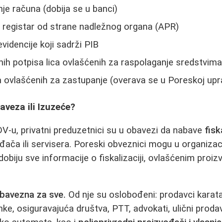
je računa (dobija se u banci)
u registar od strane nadležnog organa (APR)
videncije koji sadrži PIB
ih potpisa lica ovlašćenih za raspolaganje sredstvim
a ovlašćenih za zastupanje (overava se u Poreskoj upr
baveza ili Izuzeće?
-u, privatni preduzetnici su u obavezi da nabave
fisk
ača ili servisera. Poreski obveznici mogu u organiza
obiju sve informacije o fiskalizaciji, ovlašćenim proi
obavezna za sve.
Od nje su oslobođeni: prodavci karat
nke, osiguravajuća društva, PTT, advokati, ulični prodav