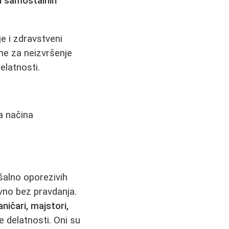
ci samostalnih
je i zdravstveni
ne za neizvršenje
elatnosti.
a načina
šalno oporezivih
vno bez pravdanja.
aničari, majstori,
e delatnosti. Oni su