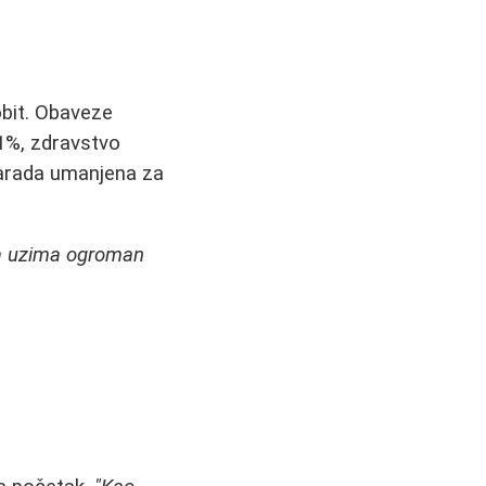
obit. Obaveze
11%, zdravstvo
arada umanjena za
va uzima ogroman