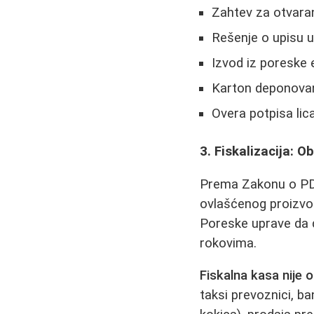
Zahtev za otvaran
Rešenje o upisu 
Izvod iz poreske e
Karton deponovan
Overa potpisa lic
3. Fiskalizacija: O
Prema Zakonu o PDV
ovlašćenog proizvođ
Poreske uprave da d
rokovima.
Fiskalna kasa nije 
taksi prevoznici, ba