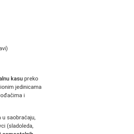
a
avi)
alnu kasu
preko
cionim jedinicama
zvođačima i
a u saobraćaju,
ci (sladoleda,