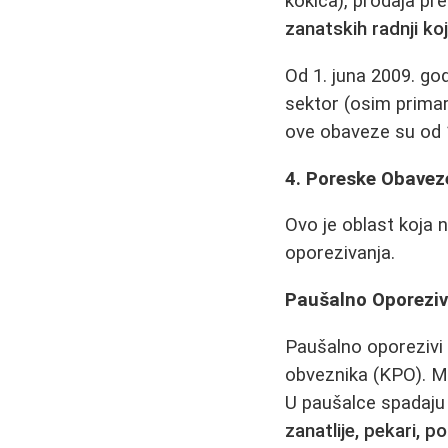
kokica), prodaja pr
zanatskih radnji k
Od 1. juna 2009. god
sektor (osim primar
ove obaveze su od 1
4. Poreske Obaveze
Ovo je oblast koja 
oporezivanja.
Paušalno Oporeziv
Paušalno oporezivi 
obveznika (KPO). M
U paušalce spadaju 
zanatlije, pekari, p