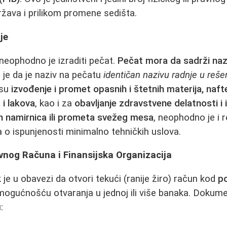
država i prilikom promene sedišta.
je
 neophodno je izraditi pečat.
Pečat mora da sadrži nazi
 je da je naziv na pečatu
identičan nazivu radnje u reše
 su
izvođenje i promet opasnih i štetnih materija, nafte
 i lakova
, kao i za
obavljanje zdravstvene delatnosti i 
ih namirnica ili prometa svežeg mesa
, neophodno je i 
a o ispunjenosti minimalno tehničkih uslova.
vnog Računa i Finansijska Organizacija
 je u obavezi da otvori tekući (ranije žiro) račun kod
p
mogućnošću otvaranja u jednoj ili više banaka. Dokum
: