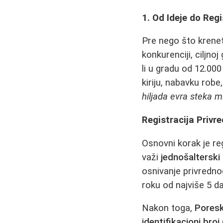
1. Od Ideje do Regi
Pre nego što krene
konkurenciji, ciljnoj 
li u gradu od 12.00
kiriju, nabavku robe
hiljada evra steka 
Registracija Privr
Osnovni korak je reg
važi
jednošalterski 
osnivanje privredno
roku od najviše 5 da
Nakon toga,
Poresk
identifikacioni broj