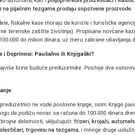
eko automata, kao i
poljoprivredni proizvođači i vlasni
oji na pijačnim tezgama prodaju sopstvene proizvode
.
ine, fiskalne kase moraju da koriste i turističke agenci
ne terenske zaštite životinja). Propisane novčane kaz
00.000 do milion dinara, uz meru zabrane obavljanja d
 i Doprinosi: Paušalno ili Knjigaški?
najviše brine buduće preduzetnike. Postoje dva osnovn
anje
preduzetnici ne vode poslovne knjige, osim Knjige pau
ogu da podižu novac sa računa do 100.000 dinara dne
brojne delatnosti, uključujući:
frizeri, krojači, automeh
oslastičari, trgovinu na tezgama
, i mnoge druge uslužn