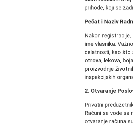
prihode, koji se za
Pečat i Naziv Radn
Nakon registracije,
ime vlasnika
. Važno
delatnosti, kao što
otrova, lekova, boja
proizvodnje životn
inspekcijskih organ
2. Otvaranje Poslo
Privatni preduzetnik
Računi se vode sa 
otvaranje računa su