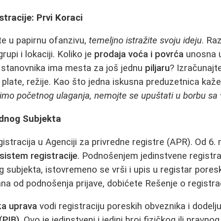
stracije: Prvi Koraci
te u papirnu ofanzivu,
temeljno istražite svoju ideju
. Raz
grupi i lokaciji. Koliko je
prodaja voća i povrća
unosna 
0 stanovnika ima mesta za još jednu
piljaru
? Izračunajt
, plate, režije. Kao što jedna iskusna preduzetnica kaž
mimo početnog ulaganja, nemojte se upuštati u borbu sa
ednog Subjekta
istracija u Agenciji za privredne registre (APR). Od 6.
sistem registracije
. Podnošenjem jedinstvene registra
g subjekta, istovremeno se vrši i upis u registar pores
na od podnošenja prijave, dobićete Rešenje o registraci
a uprava
vodi registraciju poreskih obveznika i dodel
 (PIB)
. Ovo je jedinstveni i jedini broj fizičkog ili pravno