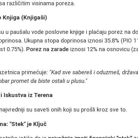
sa različitim visinama poreza.
 Knjiga (Knjigaši)
isu u paušalu vode poslovne knjige i plaćaju porez na d
doprinosa. Ukupna stopa doprinosa iznosi 35.8% (PIO 
st 0.75%).
Porez na zarade
iznosi 12% na osnovicu (z
uzetnica primećuje:
"Kad sve sabereš i oduzmeš, drža
bar promet da biste ostali u plusu."
 i Iskustva iz Terena
najvredniji su saveti onih koji su prošli kroz sve to.
a: "Stek" je Ključ