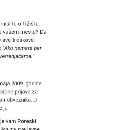
mislite o tržištu,
u vašem mestu? Da
e sve troškove:
e:
"Ako nemate par
 vetrenjačama."
 maja 2009. godine
cione prijave za
kih obveznika. U
ji.
juje vam
Poreski
g lica za sve javne