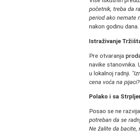
Više iskusnih predu
početnik, treba da r
period ako nemate n
nakon godinu dana.
Istraživanje Tržišt
Pre otvaranja
prod
navike stanovnika. 
u lokalnoj radnji.
"Iz
cena voća na pijaci?
Polako i sa Strplj
Posao se ne razvija
potreban da se radnj
Ne žalite da bacite,