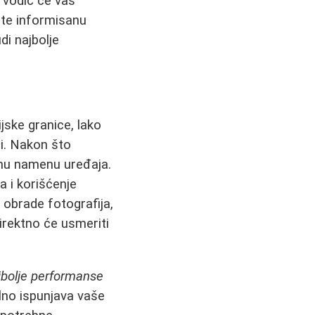
 vodič će vas
ete informisanu
di najbolje
jske granice, lako
i. Nakon što
rnu namenu uređaja.
a i korišćenje
 obrade fotografija,
irektno će usmeriti
ajbolje performanse
lno ispunjava vaše