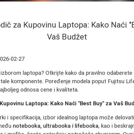
ič za Kupovinu Laptopa: Kako Naći "
Vaš Budžet
026-02-27
izborom laptopa? Otkrijte kako da pravilno odaberete
ostale komponente. Poređenje modela poput Fujitsu Li
ajboljeg odnosa cene i kvaliteta.
Kupovinu Laptopa: Kako Naći "Best Buy" za Vaš Bu
i i specifikacija, izbor idealnog laptopa može delova
zmeđu
notebooka, ultrabooka i lifebooka
, kao i beskra