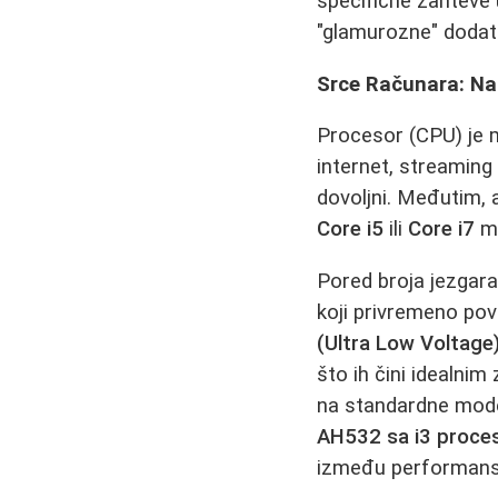
specifične zahteve
"glamurozne" dodat
Srce Računara: Na
Procesor (CPU) je 
internet, streaming
dovoljni. Međutim, a
Core i5
ili
Core i7
mn
Pored broja jezgara
koji privremeno pov
(Ultra Low Voltage
što ih čini idealni
na standardne mode
AH532 sa i3 proc
između performansi 