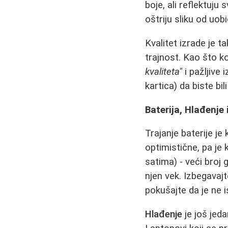
boje, ali reflektuju
oštriju sliku od uo
Kvalitet izrade je t
trajnost. Kao što ko
kvaliteta"
i pažljive 
kartica) da biste b
Baterija, Hlađenje
Trajanje baterije je
optimistične, pa je 
satima) - veći broj
njen vek. Izbegavajt
pokušajte da je ne 
Hlađenje
je još jeda