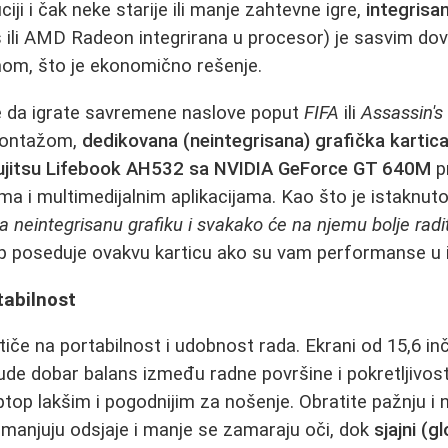
iji i čak neke starije ili manje zahtevne igre,
integrisa
s ili AMD Radeon integrirana u procesor) je sasvim dovo
om, što je ekonomično rešenje.
e da igrate savremene naslove poput
FIFA
ili
Assassin's
 montažom,
dedikovana (neintegrisana) grafička kartic
ujitsu Lifebook AH532 sa NVIDIA GeForce GT 640M
p
a i multimedijalnim aplikacijama. Kao što je istaknut
a neintegrisanu grafiku i svakako će na njemu bolje raditi
top poseduje ovakvu karticu ako su vam performanse u 
tabilnost
tiče na portabilnost i udobnost rada. Ekrani od 15,6 i
ude dobar balans između radne površine i pokretljivost
 laptop lakšim i pogodnijim za nošenje. Obratite pažnju i 
manjuju odsjaje i manje se zamaraju oči, dok
sjajni (g