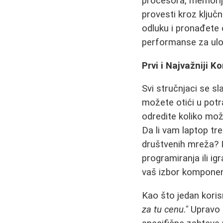
procesora, memorije
provesti kroz ključ
odluku i pronađete 
performanse za ulo
Prvi i Najvažniji K
Svi stručnjaci se sl
možete otići u pot
odredite koliko mož
Da li vam laptop tre
društvenih mreža? Il
programiranja ili i
vaš izbor komponen
Kao što jedan korisn
za tu cenu."
Upravo t