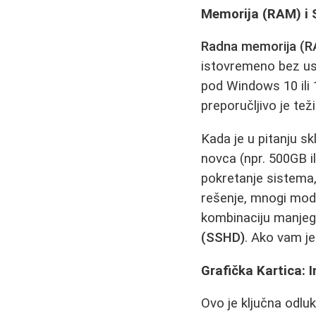
Memorija (RAM) i S
Radna memorija (
istovremeno bez us
pod Windows 10 ili 
preporučljivo je tež
Kada je u pitanju sk
novca (npr. 500GB ili
pokretanje sistema
rešenje, mnogi mode
kombinaciju manjeg 
(SSHD)
. Ako vam je
Grafička Kartica: 
Ovo je ključna odlu