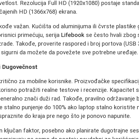
 svetlost. Rezolucija Full HD (1920x1080) postaje stand
bičajenih HD (1366x768) ekrana.
akođe važan. Kućišta od aluminijuma ili čvrste plastike
risnici primećuju, serija
Lifebook
se često hvali zbog
izrade. Takođe, proverite raspored i broj portova (USB 
ili sigurni da možete da povežete sve potrebne uređaje.
 i Dugovečnost
 kritično za mobilne korisnike. Proizvođačke specifikac
korisno potražiti realne testove i recenzije. Kapacitet
 generalno znači duži rad. Takođe, pravilno održavanje 
e stalno punjenje do 100% ako laptop stalno koristite na
ispraznite do kraja pre nego što je ponovo napunite.
n ključan faktor, posebno ako planirate dugotrajne sesije