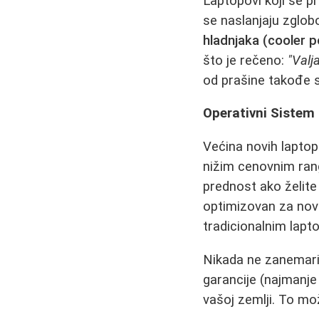
Laptopovi koji se p
se naslanjaju zglobo
hladnjaka (cooler 
što je rečeno:
"Valj
od prašine takođe 
Operativni Sistem 
Većina novih laptop
nižim cenovnim ra
prednost ako želite 
optimizovan za novi
tradicionalnim lapt
Nikada ne zanemar
garancije (najmanje 
vašoj zemlji. To m