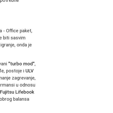
epotrebne
- Office paket,
 biti sasvim
igranje, onda je
zvani
"turbo mod"
,
đe, postoje i
ULV
 manje zagrevanje,
formansi u odnosu
t
Fujitsu Lifebook
dobrog balansa