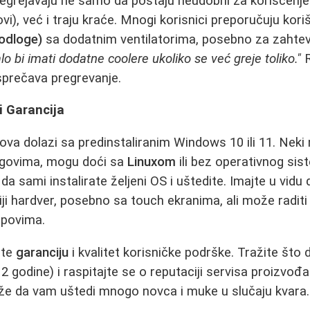
regrejavaju ne samo da postaju neudobni za korišćenje 
vi), već i traju kraće. Mnogi korisnici preporučuju kor
podloge)
sa dodatnim ventilatorima, posebno za zahtev
alo bi imati dodatne coolere ukoliko se već greje toliko."
R
sprečava pregrevanje.
i Garancija
ova dolazi sa predinstaliranim Windows 10 ili 11. Neki
ngovima, mogu doći sa
Linuxom
ili bez operativnog sis
da sami instalirate željeni OS i uštedite. Imajte u vidu 
ji hardver, posebno sa touch ekranima, ali može raditi 
opovima.
ite
garanciju
i kvalitet korisničke podrške. Tražite što 
2 godine) i raspitajte se o reputaciji servisa proizvođa
ože da vam uštedi mnogo novca i muke u slučaju kvara.