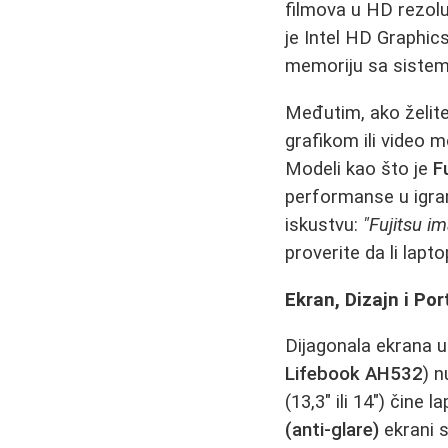
filmova u HD rezoluc
je Intel HD Graphic
memoriju sa sistem
Međutim, ako želit
grafikom ili video
Modeli kao što je
F
performanse u igram
iskustvu:
"Fujitsu im
proverite da li lap
Ekran, Dizajn i Por
Dijagonala ekrana u
Lifebook AH532
) n
(13,3" ili 14") čine
(anti-glare)
ekrani s