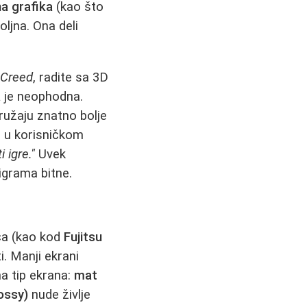
na grafika
(kao što
ljna. Ona deli
 Creed
, radite sa 3D
a
je neophodna.
ružaju znatno bolje
o u korisničkom
 igre."
Uvek
igrama bitne.
nča (kao kod
Fujitsu
i. Manji ekrani
na tip ekrana:
mat
lossy)
nude življe