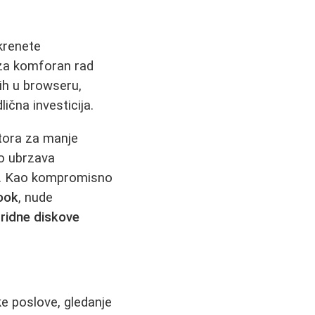
krenete
za komforan rad
nih u browseru,
lična investicija.
tora za manje
o ubrzava
ra. Kao kompromisno
book
, nude
bridne diskove
ke poslove, gledanje