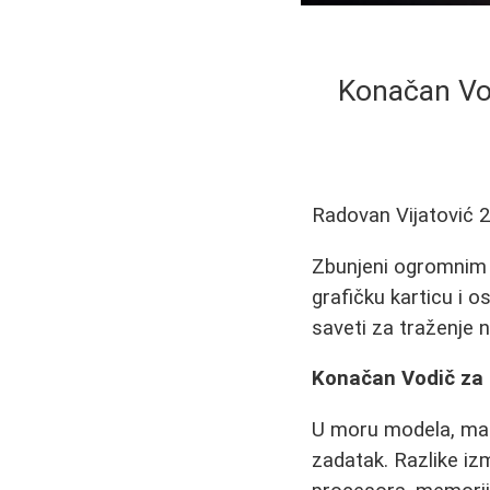
Konačan Vod
Radovan Vijatović
2
Zbunjeni ogromnim 
grafičku karticu i 
saveti za traženje n
Konačan Vodič za 
U moru modela, mark
zadatak. Razlike i