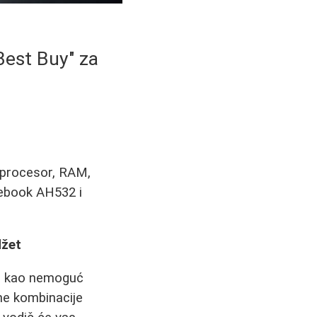
Best Buy" za
 procesor, RAM,
febook AH532 i
džet
ti kao nemoguć
jne kombinacije