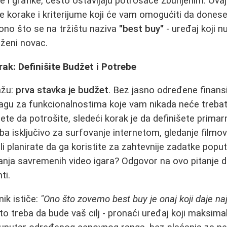
 i grafike, često ostavljaju potrošače zbunjenim. Ovaj
ne korake i kriterijume koji će vam omogućiti da dones
ono što se na tržištu naziva
"best buy"
- uređaj koji nu
ženi novac.
orak: Definišite Budžet i Potrebe
ažu:
prva stavka je budžet
. Bez jasno određene finansi
ragu za funkcionalnostima koje vam nikada neće trebat
ete da potrošite, sledeći korak je da definišete prima
ba isključivo za surfovanje internetom, gledanje filmov
i planirate da ga koristite za zahtevnije zadatke poput
granja savremenih video igara? Odgovor na ovo pitanje d
ti.
ik ističe:
"Ono što zovemo best buy je onaj koji daje n
o treba da bude vaš cilj - pronaći uređaj koji maksima