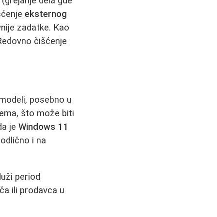
(grejanje dela gde
išćenje
eksternog
nije zadatke. Kao
edovno čišćenje
 modeli, posebno u
tema, što može biti
da je
Windows 11
odlično i na
duži period
ča ili prodavca u