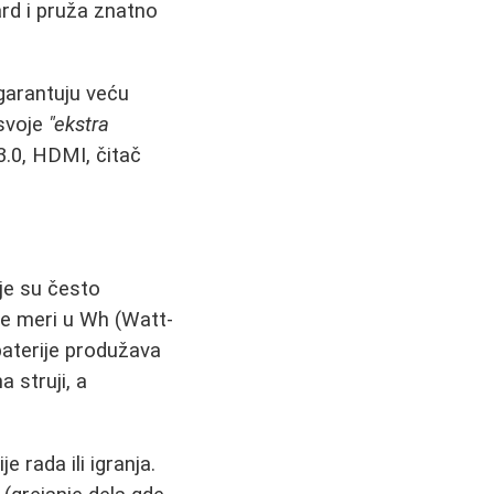
ard i pruža znatno
 garantuju veću
 svoje
"ekstra
3.0, HDMI, čitač
ije su često
 se meri u Wh (Watt-
baterije produžava
 struji, a
 rada ili igranja.