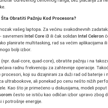
 unutar određenog cenovnog ranga, bez plaćanja za n
ke.
 Šta Obratiti Pažnju Kod Procesora?
mozak vašeg laptopa. Za većinu svakodnevnih zadataka 
 - savremeni
Intel Core i3
ili čak solidan
Intel Celeron
će
ko planirate multitasking, rad sa većim aplikacijama ili 
ogo bolji izbor.
 (npr. dual-core, quad-core), obratite pažnju i na tako
ećava radnu frekvenciju za zahtevnije operacije. Tako
)
procesori, koji su dizajnirani za duži rad od baterije i
m za ultrabookove, ali ponekad po cenu nešto nižih per
le. Kao što je primećeno u diskusijama, modeli popu
esorom
često se ističu kao odličan izbor upravo zbog 
i potrošnje energije.