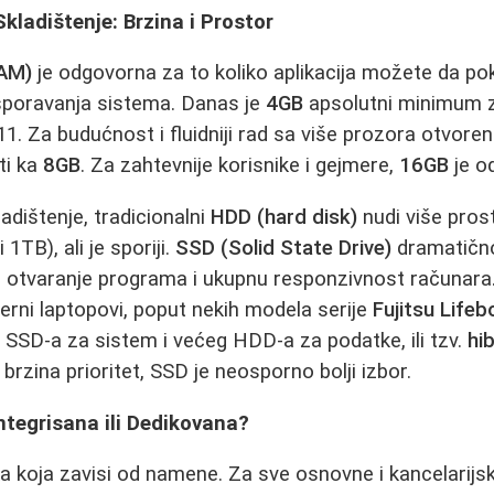
kladištenje: Brzina i Prostor
RAM)
je odgovorna za to koliko aplikacija možete da po
poravanja sistema. Danas je
4GB
apsolutni minimum 
11. Za budućnost i fluidniji rad sa više prozora otvore
iti ka
8GB
. Za zahtevnije korisnike i gejmere,
16GB
je od
ladištenje, tradicionalni
HDD (hard disk)
nudi više pros
 1TB), ali je sporiji.
SSD (Solid State Drive)
dramatičn
, otvaranje programa i ukupnu responzivnost računa
rni laptopovi, poput nekih modela serije
Fujitsu Life
SSD-a za sistem i većeg HDD-a za podatke, ili tzv.
hi
 brzina prioritet, SSD je neosporno bolji izbor.
Integrisana ili Dedikovana?
ka koja zavisi od namene. Za sve osnovne i kancelarijs