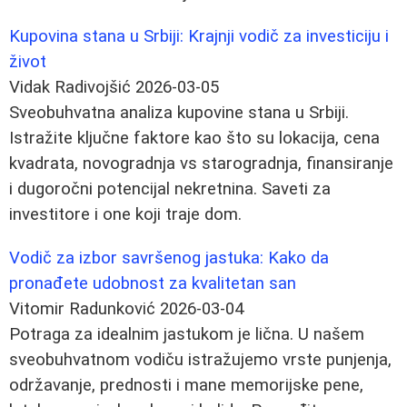
Kupovina stana u Srbiji: Krajnji vodič za investiciju i
život
Vidak Radivojšić
2026-03-05
Sveobuhvatna analiza kupovine stana u Srbiji.
Istražite ključne faktore kao što su lokacija, cena
kvadrata, novogradnja vs starogradnja, finansiranje
i dugoročni potencijal nekretnina. Saveti za
investitore i one koji traje dom.
Vodič za izbor savršenog jastuka: Kako da
pronađete udobnost za kvalitetan san
Vitomir Radunković
2026-03-04
Potraga za idealnim jastukom je lična. U našem
sveobuhvatnom vodiču istražujemo vrste punjenja,
održavanje, prednosti i mane memorijske pene,