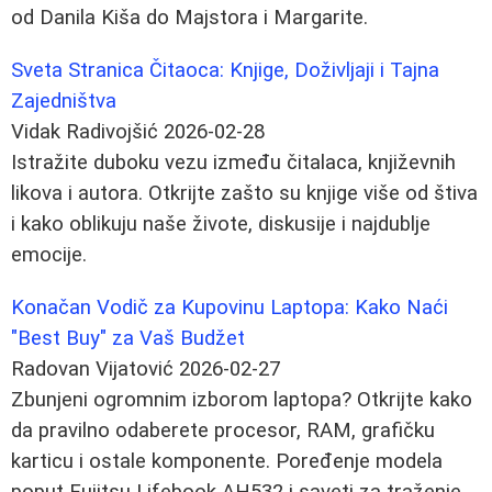
od Danila Kiša do Majstora i Margarite.
Sveta Stranica Čitaoca: Knjige, Doživljaji i Tajna
Zajedništva
Vidak Radivojšić
2026-02-28
Istražite duboku vezu između čitalaca, književnih
likova i autora. Otkrijte zašto su knjige više od štiva
i kako oblikuju naše živote, diskusije i najdublje
emocije.
Konačan Vodič za Kupovinu Laptopa: Kako Naći
"Best Buy" za Vaš Budžet
Radovan Vijatović
2026-02-27
Zbunjeni ogromnim izborom laptopa? Otkrijte kako
da pravilno odaberete procesor, RAM, grafičku
karticu i ostale komponente. Poređenje modela
poput Fujitsu Lifebook AH532 i saveti za traženje