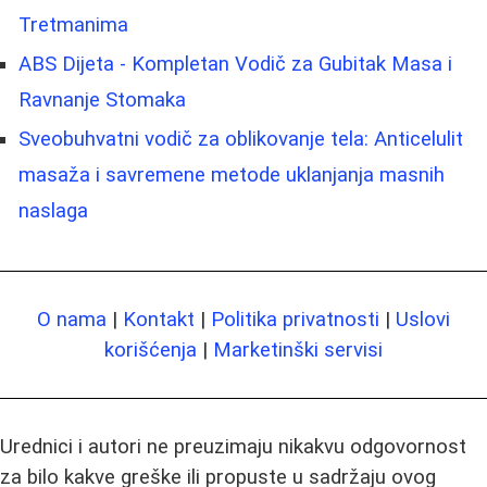
Tretmanima
ABS Dijeta - Kompletan Vodič za Gubitak Masa i
Ravnanje Stomaka
Sveobuhvatni vodič za oblikovanje tela: Anticelulit
masaža i savremene metode uklanjanja masnih
naslaga
O nama
|
Kontakt
|
Politika privatnosti
|
Uslovi
korišćenja
|
Marketinški servisi
Urednici i autori ne preuzimaju nikakvu odgovornost
za bilo kakve greške ili propuste u sadržaju ovog