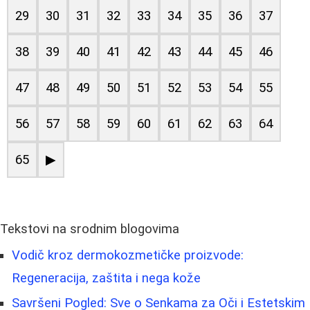
29
30
31
32
33
34
35
36
37
38
39
40
41
42
43
44
45
46
47
48
49
50
51
52
53
54
55
56
57
58
59
60
61
62
63
64
65
▶
Tekstovi na srodnim blogovima
Vodič kroz dermokozmetičke proizvode:
Regeneracija, zaštita i negа kože
Savršeni Pogled: Sve o Senkama za Oči i Estetskim