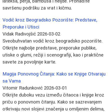
lateksa, perja, bambusa i heljde. Pronađite
savršenu podršku za vrat i kičmu.
Vodič kroz Beogradsko Pozorište: Predstave,
Preporuke i Utisci
Vidak Radivojšić
2026-03-02
Sveobuhvatan vodič kroz beogradsko pozorište.
Otkrijte najbolje predstave, preporuke publike,
utiske o glumi, režiji i scenografiji, kao i praktične
savete za povoljnije karte.
Magija Ponovnog Čitanja: Kako se Knjige Otvaraju
sa Vama
Vitomir Radunković
2026-03-01
Otkrijte duboku vezu između čitaoca i knjige kroz
priču o ponovnom čitanju. Kako se sazrevanjem
otkrivaju novi slojevi značenja u omiljenim delima,