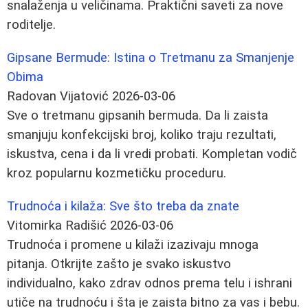
snalaženja u veličinama. Praktični saveti za nove
roditelje.
Gipsane Bermude: Istina o Tretmanu za Smanjenje
Obima
Radovan Vijatović
2026-03-06
Sve o tretmanu gipsanih bermuda. Da li zaista
smanjuju konfekcijski broj, koliko traju rezultati,
iskustva, cena i da li vredi probati. Kompletan vodič
kroz popularnu kozmetičku proceduru.
Trudnoća i kilaža: Sve što treba da znate
Vitomirka Radišić
2026-03-06
Trudnoća i promene u kilaži izazivaju mnoga
pitanja. Otkrijte zašto je svako iskustvo
individualno, kako zdrav odnos prema telu i ishrani
utiče na trudnoću i šta je zaista bitno za vas i bebu.