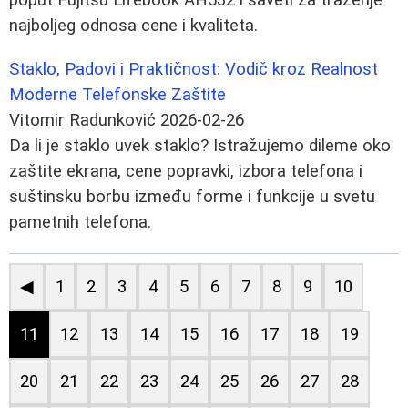
najboljeg odnosa cene i kvaliteta.
Staklo, Padovi i Praktičnost: Vodič kroz Realnost
Moderne Telefonske Zaštite
Vitomir Radunković
2026-02-26
Da li je staklo uvek staklo? Istražujemo dileme oko
zaštite ekrana, cene popravki, izbora telefona i
suštinsku borbu između forme i funkcije u svetu
pametnih telefona.
◀
1
2
3
4
5
6
7
8
9
10
11
12
13
14
15
16
17
18
19
20
21
22
23
24
25
26
27
28