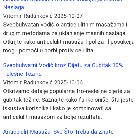
Naslaga
Vitomir Radunković
2025-10-07
Sveobuhvatan vodič o anticelulitnim masažama i
drugim metodama za uklanjanje masnih naslaga.
Otkrijte kako anticelulit masaža, lipoliza i liposukcija
mogu pomoći u borbi protiv celulita.
Sveobuhvatni Vodič kroz Dijetu za Gubitak 10%
Telesne Težine
Vitomir Radunković
2025-10-06
Otkrivamo detalje popularne tro-nedeljne dijete za
gubitak težine. Saznajte kako funkcioniše, šta jesti,
iskustva korisnika i kako je kombinovati sa
anticelulit masažom za bolje rezultate.
Anticelulit Masaža: Sve Što Treba da Znate