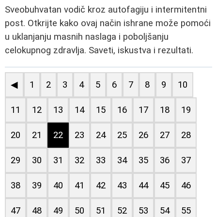
Sveobuhvatan vodič kroz autofagiju i intermitentni
post. Otkrijte kako ovaj način ishrane može pomoći
u uklanjanju masnih naslaga i poboljšanju
celokupnog zdravlja. Saveti, iskustva i rezultati.
◀
1
2
3
4
5
6
7
8
9
10
11
12
13
14
15
16
17
18
19
20
21
22
23
24
25
26
27
28
29
30
31
32
33
34
35
36
37
38
39
40
41
42
43
44
45
46
47
48
49
50
51
52
53
54
55