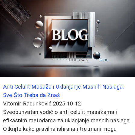
Anti Celulit Masaža i Uklanjanje Masnih Naslaga:
Sve Što Treba da Znaš
Vitomir Radunković
2025-10-12
Sveobuhvatan vodič o anti celulit masažama i
efikasnim metodama za uklanjanje masnih naslaga.
Otkrijte kako pravilna ishrana i tretmani mogu