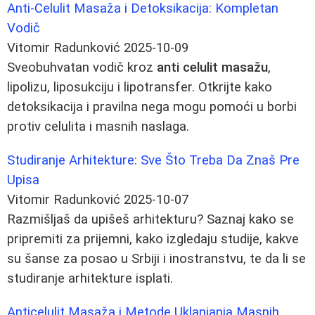
Anti-Celulit Masaža i Detoksikacija: Kompletan
Vodič
Vitomir Radunković
2025-10-09
Sveobuhvatan vodič kroz
anti celulit masažu
,
lipolizu, liposukciju i lipotransfer. Otkrijte kako
detoksikacija i pravilna nega mogu pomoći u borbi
protiv celulita i masnih naslaga.
Studiranje Arhitekture: Sve Što Treba Da Znaš Pre
Upisa
Vitomir Radunković
2025-10-07
Razmišljaš da upišeš arhitekturu? Saznaj kako se
pripremiti za prijemni, kako izgledaju studije, kakve
su šanse za posao u Srbiji i inostranstvu, te da li se
studiranje arhitekture isplati.
Anticelulit Masaža i Metode Uklanjanja Masnih