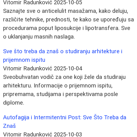
Vitomir Radunković
2025-10-05
Saznajte sve o anticelulit masažama, kako deluju,
različite tehnike, prednosti, te kako se upoređuju sa
procedurama poput liposukcije i lipotransfera. Sve
o uklanjanju masnih naslaga.
Sve što treba da znaš o studiranju arhitekture i
prijemnom ispitu
Vitomir Radunković
2025-10-04
Sveobuhvatan vodič za one koji žele da studiraju
arhitekturu. Informacije o prijemnom ispitu,
pripremama, studijama i perspektivama posle
diplome.
Autofagija i Intermitentni Post: Sve Što Treba da
Znaš
Vitomir Radunković
2025-10-03