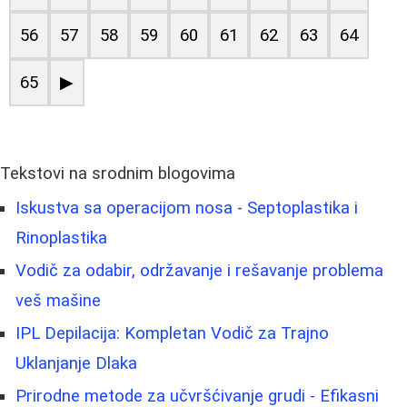
56
57
58
59
60
61
62
63
64
65
▶
Tekstovi na srodnim blogovima
Iskustva sa operacijom nosa - Septoplastika i
Rinoplastika
Vodič za odabir, održavanje i rešavanje problema
veš mašine
IPL Depilacija: Kompletan Vodič za Trajno
Uklanjanje Dlaka
Prirodne metode za učvršćivanje grudi - Efikasni