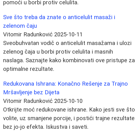
pomoći u borbi protiv celulita.
Sve što treba da znate o anticelulit masaži i
zelenom čaju
Vitomir Radunković
2025-10-11
Sveobuhvatan vodič o anticelulit masažama i ulozi
zelenog čaja u borbi protiv celulita i masnih
naslaga. Saznajte kako kombinovati ove pristupe za
optimalne rezultate.
Redukovana Ishrana: Konačno Rešenje za Trajno
Mršavljenje bez Dijeta
Vitomir Radunković
2025-10-10
Otkrijte moć redukovane ishrane. Kako jesti sve što
volite, uz smanjene porcije, i postići trajne rezultate
bez jo-jo efekta. Iskustva i saveti.