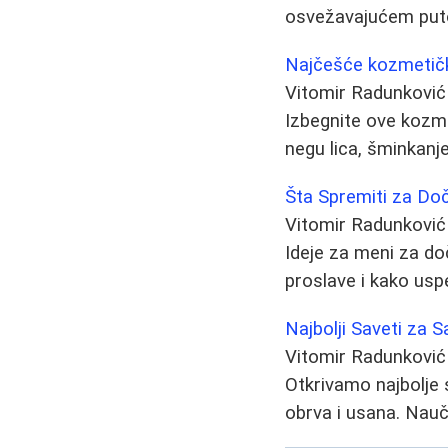
osvežavajućem put
Najčešće kozmetičk
Vitomir Radunković
Izbegnite ove kozme
negu lica, šminkanj
Šta Spremiti za Doč
Vitomir Radunković
Ideje za meni za do
proslave i kako usp
Najbolji Saveti za 
Vitomir Radunković
Otkrivamo najbolje 
obrva i usana. Nauč