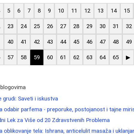
4
5
6
7
8
9
10
11
12
13
14
15
2
23
24
25
26
27
28
29
30
31
32
9
40
41
42
43
44
45
46
47
48
49
6
57
58
59
60
61
62
63
64
65
▶
 blogovima
grudi: Saveti i iskustva
 odabir parfema - preporuke, postojanost i tajne miri
dni Lek za Više od 20 Zdravstvenih Problema
 oblikovanje tela: Ishrana, anticelulit masaža i uklanj