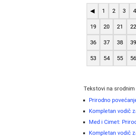
◀
1
2
3
19
20
21
2
36
37
38
3
53
54
55
5
Tekstovi na srodnim
Prirodno povećanje 
Kompletan vodič za
Med i Cimet: Priro
Kompletan vodič za