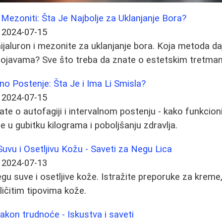
i Mezoniti: Šta Je Najbolje za Uklanjanje Bora?
2024-07-15
ijaluron i mezonite za uklanjanje bora. Koja metoda daj
ojavama? Sve što treba da znate o estetskim tretma
lno Postenje: Šta Je i Ima Li Smisla?
2024-07-15
te o autofagiji i intervalnom postenju - kako funkcioniš
 u gubitku kilograma i poboljšanju zdravlja.
uvu i Osetljivu Kožu - Saveti za Negu Lica
2024-07-13
egu suve i osetljive kože. Istražite preporuke za kreme
ličitim tipovima kože.
kon trudnoće - Iskustva i saveti