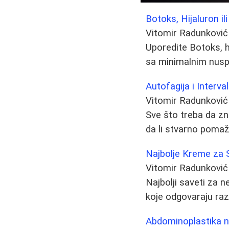
Botoks, Hijaluron il
Vitomir Radunković
Uporedite Botoks, h
sa minimalnim nusp
Autofagija i Interva
Vitomir Radunković
Sve što treba da zna
da li stvarno pomaže
Najbolje Kreme za S
Vitomir Radunković
Najbolji saveti za n
koje odgovaraju raz
Abdominoplastika na