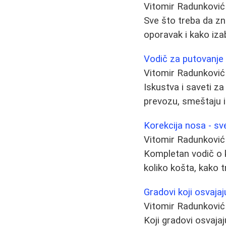
Vitomir Radunković
Sve što treba da zn
oporavak i kako izab
Vodič za putovanje 
Vitomir Radunković
Iskustva i saveti z
prevozu, smeštaju i
Korekcija nosa - sve
Vitomir Radunković
Kompletan vodič o k
koliko košta, kako t
Gradovi koji osvajaj
Vitomir Radunković
Koji gradovi osvaja