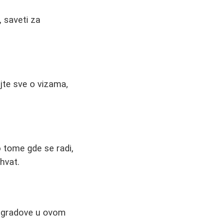
 saveti za
jte sve o vizama,
o tome gde se radi,
ahvat.
ne gradove u ovom