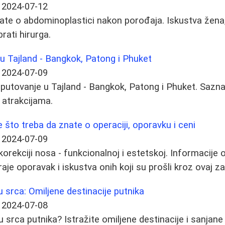
2024-07-12
ate o abdominoplastici nakon porođaja. Iskustva žena,
rati hirurga.
u Tajland - Bangkok, Patong i Phuket
2024-07-09
a putovanje u Tajland - Bangkok, Patong i Phuket. Sazna
 atrakcijama.
 što treba da znate o operaciji, oporavku i ceni
2024-07-09
orekciji nosa - funkcionalnoj i estetskoj. Informacije 
raje oporavak i iskustva onih koji su prošli kroz ovaj z
u srca: Omiljene destinacije putnika
2024-07-08
ju srca putnika? Istražite omiljene destinacije i sanja