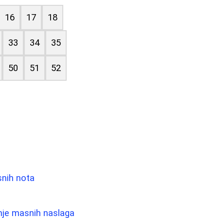
16
17
18
33
34
35
50
51
52
snih nota
anje masnih naslaga