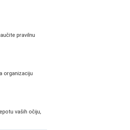
aučite pravilnu
a organizaciju
potu vaših očiju,