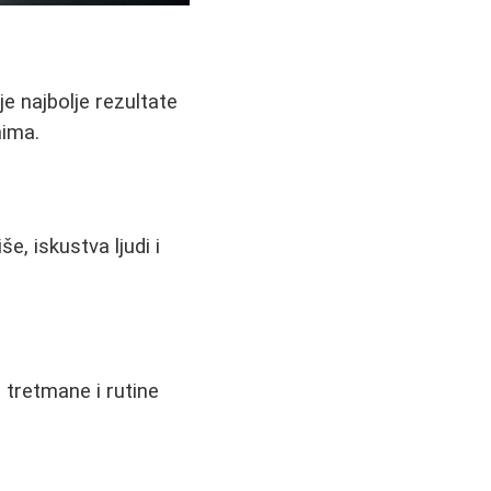
e najbolje rezultate
nima.
e, iskustva ljudi i
, tretmane i rutine