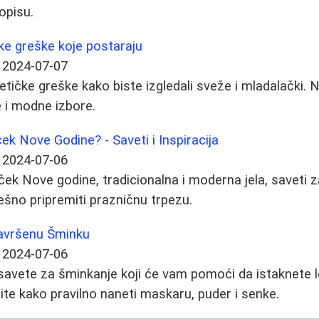
opisu.
e greške koje postaraju
2024-07-07
tičke greške kako biste izgledali sveže i mladalački. N
e i modne izbore.
ek Nove Godine? - Saveti i Inspiracija
2024-07-06
ček Nove godine, tradicionalna i moderna jela, saveti z
ešno pripremiti prazničnu trpezu.
Savršenu Šminku
2024-07-06
savete za šminkanje koji će vam pomoći da istaknete le
ite kako pravilno naneti maskaru, puder i senke.