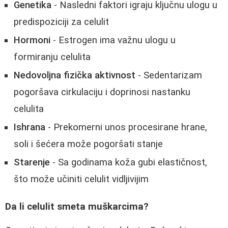
Genetika
- Nasledni faktori igraju ključnu ulogu u
predispoziciji za celulit
Hormoni
- Estrogen ima važnu ulogu u
formiranju celulita
Nedovoljna fizička aktivnost
- Sedentarizam
pogoršava cirkulaciju i doprinosi nastanku
celulita
Ishrana
- Prekomerni unos procesirane hrane,
soli i šećera može pogoršati stanje
Starenje
- Sa godinama koža gubi elastičnost,
što može učiniti celulit vidljivijim
Da li celulit smeta muškarcima?