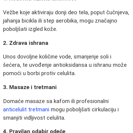
Vežbe koje aktiviraju donji deo tela, poput čučnjeva,
jahanja bicikla ili step aerobika, mogu značajno
poboljšati izgled kože.
2. Zdrava ishrana
Unos dovoljne količine vode, smanjenje soli i
šećera, te uvođenje antioksidansa u ishranu može
pomoći u borbi protiv celulita.
3. Masaze i tretmani
Domaće masaze sa kafom ili profesionalni
anticelulit tretmani
mogu poboljšati cirkulaciju i
smanjiti vidljivost celulita.
4. Pravilan odabir odeće