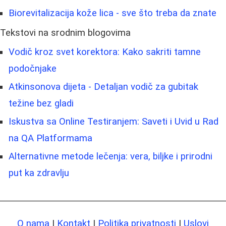
Biorevitalizacija kože lica - sve što treba da znate
Tekstovi na srodnim blogovima
Vodič kroz svet korektora: Kako sakriti tamne
podočnjake
Atkinsonova dijeta - Detaljan vodič za gubitak
težine bez gladi
Iskustva sa Online Testiranjem: Saveti i Uvid u Rad
na QA Platformama
Alternativne metode lečenja: vera, biljke i prirodni
put ka zdravlju
O nama
|
Kontakt
|
Politika privatnosti
|
Uslovi