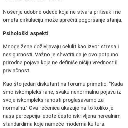
Nošenje udobne odeće koja ne stvara pritisak i ne
ometa cirkulaciju može sprečiti pogoršanje stanja.
Psihološki aspekti
Mnoge žene doživljavaju celulit kao izvor stresa i
nesigurnosti. Važno je shvatiti da je ovo potpuno
prirodna pojava koja ne definiše ničiju vrednost ili
privlačnost.
Kao što jedan diskutant na forumu primetio: "Kada
smo iskompleksirane, svaku nenormalnu pojavu iz
svoje iskompleksiranosti proglasavamo za
normalnu." Ova rečenica ukazuje na to koliko je
naša percepcija lepote često iskrivljena nerealnim
standardima koje nameće moderna kultura.