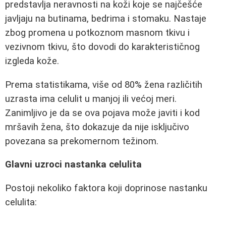
predstavlja neravnosti na koži koje se najčešće
javljaju na butinama, bedrima i stomaku. Nastaje
zbog promena u potkoznom masnom tkivu i
vezivnom tkivu, što dovodi do karakterističnog
izgleda kože.
Prema statistikama, više od 80% žena različitih
uzrasta ima celulit u manjoj ili većoj meri.
Zanimljivo je da se ova pojava može javiti i kod
mršavih žena, što dokazuje da nije isključivo
povezana sa prekomernom težinom.
Glavni uzroci nastanka celulita
Postoji nekoliko faktora koji doprinose nastanku
celulita: