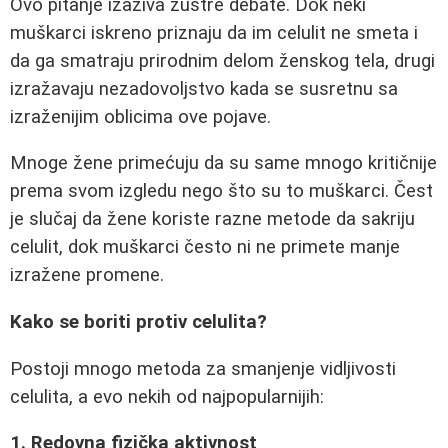
Ovo pitanje izaziva žustre debate. Dok neki
muškarci iskreno priznaju da im celulit ne smeta i
da ga smatraju prirodnim delom ženskog tela, drugi
izražavaju nezadovoljstvo kada se susretnu sa
izraženijim oblicima ove pojave.
Mnoge žene primećuju da su same mnogo kritičnije
prema svom izgledu nego što su to muškarci. Čest
je slučaj da žene koriste razne metode da sakriju
celulit, dok muškarci često ni ne primete manje
izražene promene.
Kako se boriti protiv celulita?
Postoji mnogo metoda za smanjenje vidljivosti
celulita, a evo nekih od najpopularnijih:
1. Redovna fizička aktivnost