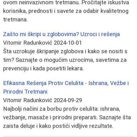
ovom neinvazivnom tretmanu. Pročitajte iskustva
korisnika, prednosti i savete za odabir kvalitetnog
tretmana.
Zašto mi škripi u zglobovima? Uzroci i rešenja
Vitomir Radunković
2024-10-01
Šta uzrokuje škripanje zglobova i kako se nositi s
tim? Saznajte o mogućim uzrocima, savetima za
prevenciju i kada posetiti lekara.
Efikasna Rešenja Protiv Celulita - Ishrana, Vežbe i
Prirodni Tretmani
Vitomir Radunković
2024-09-29
Najbolji načini za borbu protiv celulita: ishrana,
vežbanje, masaže i prirodni preparati. Saznajte šta
zaista deluje i kako postići vidljive rezultate.