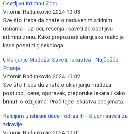
Osetljivu Intimnu Zonu
Vitomir Radunković
2024-10-03
Sve što treba da znate o naduvenim stidnim
usnama - uzroci, rešenja i saveti za osetljivu
intimnu zonu. Kako prepoznati alergijske reakcije i
kada posetiti ginekologa.
Uklanjanje Madeža: Saveti, Iskustva i Najčešća
Pitanja
Vitomir Radunković
2024-10-02
Sve što treba da znate o uklanjanju madeža:
postupci, cene, oporavak, preporuke lekara i kako
brinuti o ožiljcima. Pročitajte iskustva pacijenata.
Kalcijum u ishrani dece i odraslih - ključni saveti za
zdravlje
Vitomir Radunković
2024-10-01