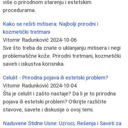
više o prirodnom starenju i estetskim
procedurama.
Kako se rešiti mitisera: Najbolji prirodni i
kozmetički tretmani
Vitomir Radunković
2024-10-06
Sve što treba da znate o uklanjanju mitisera i negi
problematične kože. Prirodni tretmani, kozmetički
saveti i iskustva korisnika.
Celulit - Prirodna pojava ili estetski problem?
Vitomir Radunković
2024-10-04
Šta je celulit i zašto nastaje? Da li je to prirodna
pojava ili estetski problem? Otkrijte različite
stavove, savete i diskusije o ovoj temi.
Naduvene Stidne Usne: Uzroci, Rešenja i Saveti za