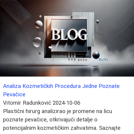
Analiza Kozmetičkih Procedura Jedne Poznate
Pevačice
Vitomir Radunković
2024-10-06
Plastični hirurg analizirao je promene na licu
poznate pevačice, otkrivajući detalje o
potencijalnim kozmetičkim zahvatima. Saznajte