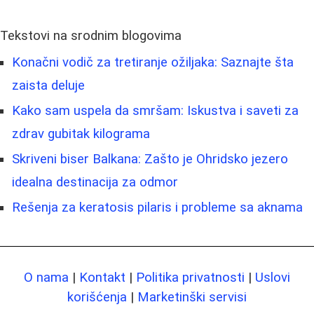
Tekstovi na srodnim blogovima
Konačni vodič za tretiranje ožiljaka: Saznajte šta
zaista deluje
Kako sam uspela da smršam: Iskustva i saveti za
zdrav gubitak kilograma
Skriveni biser Balkana: Zašto je Ohridsko jezero
idealna destinacija za odmor
Rešenja za keratosis pilaris i probleme sa aknama
O nama
|
Kontakt
|
Politika privatnosti
|
Uslovi
korišćenja
|
Marketinški servisi