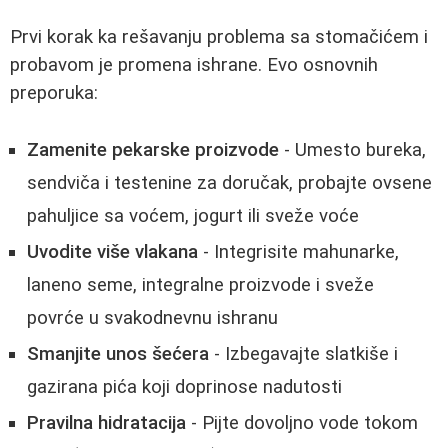
Prvi korak ka rešavanju problema sa stomačićem i
probavom je promena ishrane. Evo osnovnih
preporuka:
Zamenite pekarske proizvode
- Umesto bureka,
sendviča i testenine za doručak, probajte ovsene
pahuljice sa voćem, jogurt ili sveže voće
Uvodite više vlakana
- Integrisite mahunarke,
laneno seme, integralne proizvode i sveže
povrće u svakodnevnu ishranu
Smanjite unos šećera
- Izbegavajte slatkiše i
gazirana pića koji doprinose nadutosti
Pravilna hidratacija
- Pijte dovoljno vode tokom