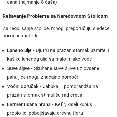
dana (najmanje 8 čaša)
Rešavanje Problema sa Neredovnom Stolicom
Za regulisanje stolice, mnogi preporučuju sledeće
prirodne metode:
Laneno ulje
- Ujutru na prazan stomak uzmite 1
kašiku lanenog ulja sa malo mlake vode
Suve šljive
- Skuhane suve šljive uz ovsene
pahuljice mogu značajno pomoći
Voćni doručak
- Jabuka ili pomorandža na
prazan stomak stimulišu rad creva
Fermentisana hrana
- Kefir, kiseli kupus i
probiotici poboljšavaju crevnu floru