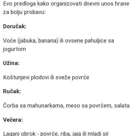
Evo predloga kako organizovati dnevni unos hrane
za bolju probavu:
Doručak:
Voće (jabuka, banana) ili ovsene pahuljice sa
jogurtom
Užina:
Koštunjevi plodovi ili sveže povrće
Ručak:
Čorba sa mahunarkama, meso sa povrćem, salata
Večera:
Lagani obrok - povrće, riba, jaja ili mladi sir