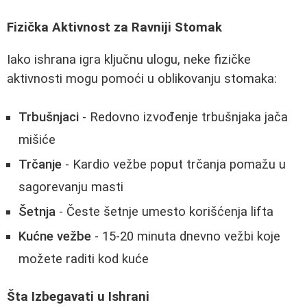
Fizička Aktivnost za Ravniji Stomak
Iako ishrana igra ključnu ulogu, neke fizičke
aktivnosti mogu pomoći u oblikovanju stomaka:
Trbušnjaci
- Redovno izvođenje trbušnjaka jača
mišiće
Trčanje
- Kardio vežbe poput trčanja pomažu u
sagorevanju masti
Šetnja
- Česte šetnje umesto korišćenja lifta
Kućne vežbe
- 15-20 minuta dnevno vežbi koje
možete raditi kod kuće
Šta Izbegavati u Ishrani