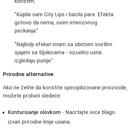
koristim."
"Kupila sam City Lips i bacila pare. Efekta
gotovo da nema, osim intenzivnog
peckanja."
"Najbolji efekat imam sa običnim svetlim
sjajem sa šljokicama - vizuelno usne
izgledaju punije."
Prirodne alternative
Ako ne želite da koristite specijalizovane proizvode,
možete probati sledeće:
Konturisanje olovkom
- Nacrtajte ivice blago
izvan prirodne linije usana.