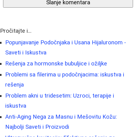
Slanje komentara
Pročitajte i...
Popunjavanje Podočnjaka i Usana Hijaluronom -
Saveti i Iskustva
Rešenja za hormonske bubuljice i ožiljke
Problemi sa filerima u podočnjacima: iskustva i
rešenja
Problem akni u tridesetim: Uzroci, terapije i
iskustva
Anti-Aging Nega za Masnu i Mešovitu Kožu:
Najbolji Saveti i Proizvodi