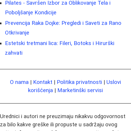
Pilates - Savršen Izbor za Oblikovanje Tela i
Poboljšanje Kondicije
Prevencija Raka Dojke: Pregledi i Saveti za Rano
Otkrivanje
Estetski tretmani lica: Fileri, Botoks i Hirurški
zahvati
O nama
|
Kontakt
|
Politika privatnosti
|
Uslovi
korišćenja
|
Marketinški servisi
Urednici i autori ne preuzimaju nikakvu odgovornost
za bilo kakve greške ili propuste u sadržaju ovog