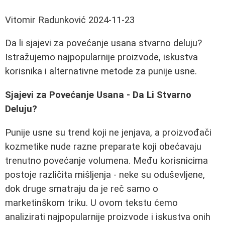
Vitomir Radunković
2024-11-23
Da li sjajevi za povećanje usana stvarno deluju?
Istražujemo najpopularnije proizvode, iskustva
korisnika i alternativne metode za punije usne.
Sjajevi za Povećanje Usana - Da Li Stvarno
Deluju?
Punije usne su trend koji ne jenjava, a proizvođači
kozmetike nude razne preparate koji obećavaju
trenutno povećanje volumena. Među korisnicima
postoje različita mišljenja - neke su oduševljene,
dok druge smatraju da je reč samo o
marketinškom triku. U ovom tekstu ćemo
analizirati najpopularnije proizvode i iskustva onih