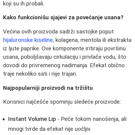
koji su ih probali.
Kako funkcionišu sjajevi za povećanje usana?
Većina ovih proizvoda sadrži sastojke poput
hijaluronske kiseline
, kolagena, mentola ili ekstrakta
iz ljute paprike. Ove komponente iritiraju površinu
usana, poboljšavaju cirkulaciju i privlače vodu, što
dovodi do privremenog nadimanja. Efekat obično
traje nekoliko sati i nije trajan.
Najpopularniji proizvodi na tržištu
Korisnici najčešće spominju sledeće proizvode:
Instant Volume Lip
- Peče tokom nanošenja, ali
mnogi tvrde da efekat nije uočljiv.