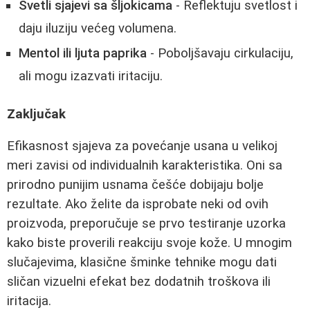
Svetli sjajevi sa šljokicama
- Reflektuju svetlost i
daju iluziju većeg volumena.
Mentol ili ljuta paprika
- Poboljšavaju cirkulaciju,
ali mogu izazvati iritaciju.
Zaključak
Efikasnost sjajeva za povećanje usana u velikoj
meri zavisi od individualnih karakteristika. Oni sa
prirodno punijim usnama češće dobijaju bolje
rezultate. Ako želite da isprobate neki od ovih
proizvoda, preporučuje se prvo testiranje uzorka
kako biste proverili reakciju svoje kože. U mnogim
slučajevima, klasične šminke tehnike mogu dati
sličan vizuelni efekat bez dodatnih troškova ili
iritacija.