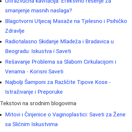
Ultrazvučna kavitacija: Efektivno rešenje za
smanjenje masnih naslaga?
Blagotvorni Utjecaj Masaže na Tjelesno i Psihičko
Zdravlje
Radiotalasno Skidanje Mladeža i Bradavica u
Beogradu: Iskustva i Saveti
Rešavanje Problema sa Slabom Cirkulacijom i
Venama - Korisni Saveti
Najbolji Šamponi za Različite Tipove Kose -
Istraživanje i Preporuke
Tekstovi na srodnim blogovima
Mitovi i Činjenice o Vaginoplastici: Saveti za Žene
sa Sličnim Iskustvima