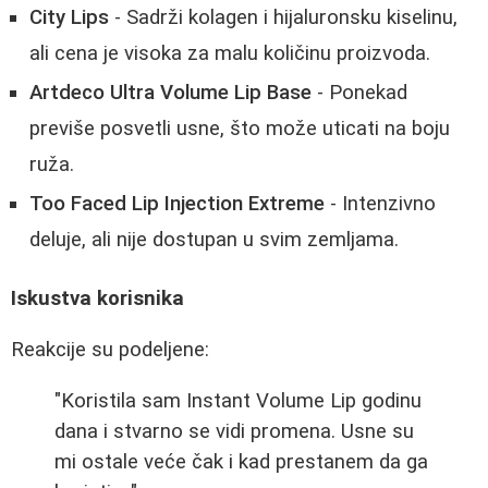
City Lips
- Sadrži kolagen i hijaluronsku kiselinu,
ali cena je visoka za malu količinu proizvoda.
Artdeco Ultra Volume Lip Base
- Ponekad
previše posvetli usne, što može uticati na boju
ruža.
Too Faced Lip Injection Extreme
- Intenzivno
deluje, ali nije dostupan u svim zemljama.
Iskustva korisnika
Reakcije su podeljene:
"Koristila sam Instant Volume Lip godinu
dana i stvarno se vidi promena. Usne su
mi ostale veće čak i kad prestanem da ga