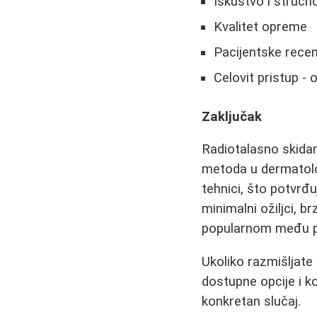
Iskustvo i struč
Kvalitet opreme
Pacijentske recen
Celovit pristup -
Zaključak
Radiotalasno skidanj
metoda u dermatolog
tehnici, što potvrđ
minimalni ožiljci, br
popularnom među p
Ukoliko razmišljate 
dostupne opcije i k
konkretan slučaj.