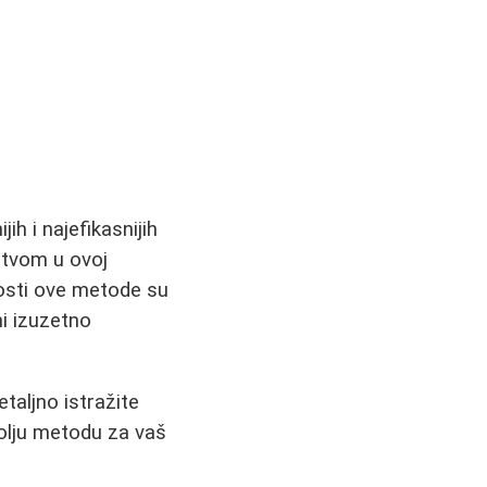
h i najefikasnijih
stvom u ovoj
nosti ove metode su
ini izuzetno
taljno istražite
bolju metodu za vaš