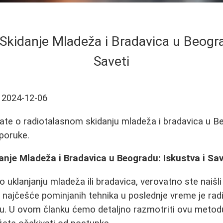
Skidanje Mladeža i Bradavica u Beogra
Saveti
2024-12-06
ate o radiotalasnom skidanju mladeža i bradavica u Be
eporuke.
nje Mladeža i Bradavica u Beogradu: Iskustva i Sav
o uklanjanju mladeža ili bradavica, verovatno ste naišl
d najčešće pominjanih tehnika u poslednje vreme je rad
. U ovom članku ćemo detaljno razmotriti ovu metodu