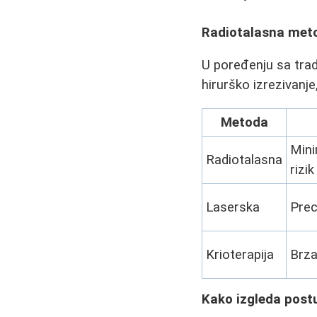
Radiotalasna meto
U poređenju sa tra
hirurško izrezivanje
Metoda
Mini
Radiotalasna
rizi
Laserska
Prec
Krioterapija
Brza
Kako izgleda post