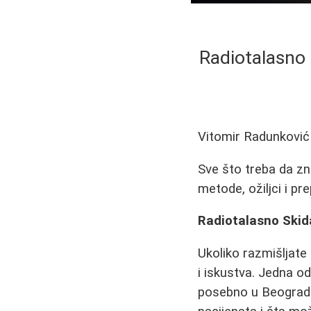
Radiotalasno 
Vitomir Radunković
Sve što treba da zn
metode, ožiljci i pr
Radiotalasno Skida
Ukoliko razmišljate 
i iskustva. Jedna o
posebno u Beogradu