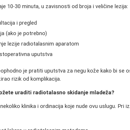
e 10-30 minuta, u zavisnosti od broja i veličine lezija:
tacija i pregled
ja (ako je potrebno)
nje lezije radiotalasnim aparatom
stoperativna uputstva
phodno je pratiti uputstva za negu kože kako bi se o
irao rizik od komplikacija.
žete uraditi radiotalasno skidanje mladeža?
ekoliko klinika i ordinacija koje nude ovu uslugu. Pri i