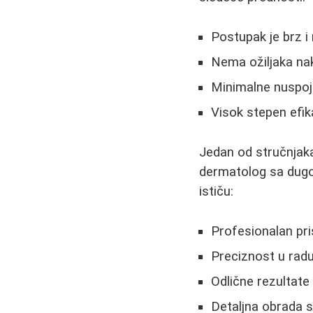
Postupak je brz i
Nema ožiljaka na
Minimalne nuspo
Visok stepen efika
Jedan od stručnjak
dermatolog sa dugo
ističu:
Profesionalan pri
Preciznost u rad
Odlične rezultate 
Detaljna obrada 