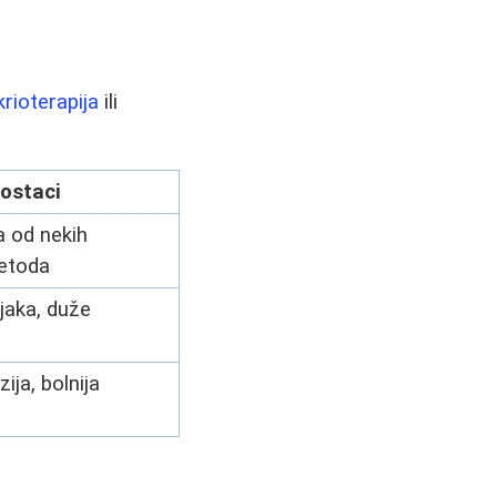
krioterapija
ili
ostaci
a od nekih
metoda
ljaka, duže
zija, bolnija