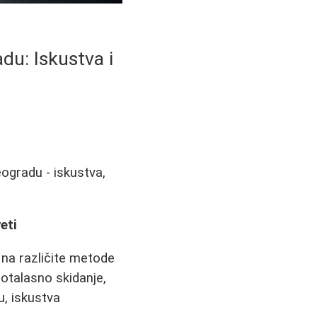
du: Iskustva i
ogradu - iskustva,
eti
i na različite metode
iotalasno skidanje,
, iskustva