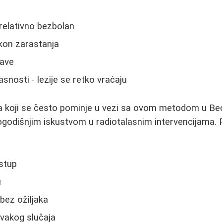
 relativno bezbolan
kon zarastanja
jave
snosti - lezije se retko vraćaju
a koji se često pominje u vezi sa ovom metodom u Be
godišnjim iskustvom u radiotalasnim intervencijama. 
stup
u
bez ožiljaka
svakog slučaja