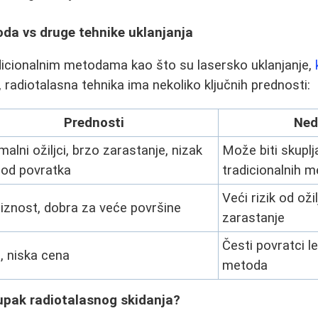
da vs druge tehnike uklanjanja
dicionalnim metodama kao što su lasersko uklanjanje,
, radiotalasna tehnika ima nekoliko ključnih prednosti:
Prednosti
Ned
malni ožiljci, brzo zarastanje, nizak
Može biti skuplj
k od povratka
tradicionalnih 
Veći rizik od oži
iznost, dobra za veće površine
zarastanje
Česti povratci le
, niska cena
metoda
upak radiotalasnog skidanja?