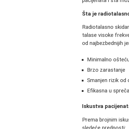
pacijenata i šta mo
Šta je radiotalas
Radiotalasno skidan
talase visoke frekv
od najbezbednijih je
Minimalno ošteću
Brzo zarastanje
Smanjen rizik od 
Efikasna u spreča
Iskustva pacijena
Prema brojnim iskus
sledeće prednosti: