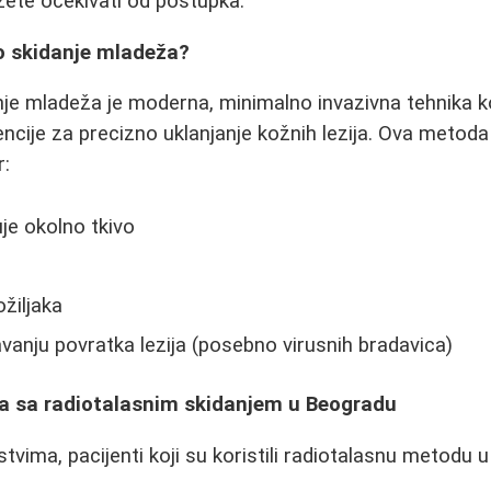
žete očekivati od postupka.
no skidanje mladeža?
je mladeža je moderna, minimalno invazivna tehnika koj
encije za precizno uklanjanje kožnih lezija. Ova meto
r:
je okolno tkivo
ožiljaka
vanju povratka lezija (posebno virusnih bradavica)
ta sa radiotalasnim skidanjem u Beogradu
tvima, pacijenti koji su koristili radiotalasnu metodu 