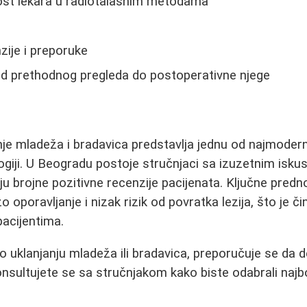
nost lekara u radiotalasnim metodama
zije i preporuke
 od prethodnog pregleda do postoperativne njege
e mladeža i bradavica predstavlja jednu od najmoderniji
iji. U Beogradu postoje stručnjaci sa izuzetnim isku
uju brojne pozitivne recenzije pacijenata. Ključne pred
zo oporavljanje i nizak rizik od povratka lezija, što je č
acijentima.
o uklanjanju mladeža ili bradavica, preporučuje se da de
onsultujete se sa stručnjakom kako biste odabrali naj