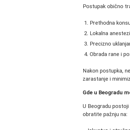
Postupak obično traj
Prethodna konsul
Lokalna anestezi
Precizno uklanja
Obrada rane i po
Nakon postupka, neo
zarastanje i minimiz
Gde u Beogradu mo
U Beogradu postoji n
obratite pažnju na: