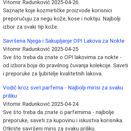
Vitomir Radunković
2025-04-26
Saznajte koje kozmetičke proizvode korisnici
preporučuju za negu kože, kose i noktiju. Najbolji
izbor za svaki tip kože.
Savršena Njega i Sakupljanje OPI Lakova za Nokte
Vitomir Radunković
2025-04-25
Sve što treba da znate o OPI lakovima za nokte -
od izbora boja do pravilnog čuvanja kolekcije. Saveti
i preporuke za ljubitelje kvalitetnih lakova.
Vodič kroz svet parfema - Najbolji mirisi za svaku
priliku
Vitomir Radunković
2025-04-24
Sve što treba da znate o parfemima - najbolje
preporuke, saveti za kupovinu i iskustva korisnika.
Otkrijte savršeni miris za svaku priliku.