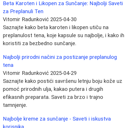
Beta Karoten i Likopen za Sunčanje: Najbolji Saveti
za Preplanuli Ten
Vitomir Radunković
2025-04-30
Saznajte kako beta karoten i likopen utiču na
preplanulost tena, koje kapsule su najbolje, i kako ih
koristiti za bezbedno sunčanje.
Najbolji prirodni načini za postizanje preplanulog
tena
Vitomir Radunković
2025-04-29
Saznajte kako postići savršenu letnju boju kože uz
pomoć prirodnih ulja, kakao putera i drugih
efikasnih preparata. Saveti za brzo i trajno
tamnjenje.
Najbolje kreme za sunčanje - Saveti i iskustva
korisnika