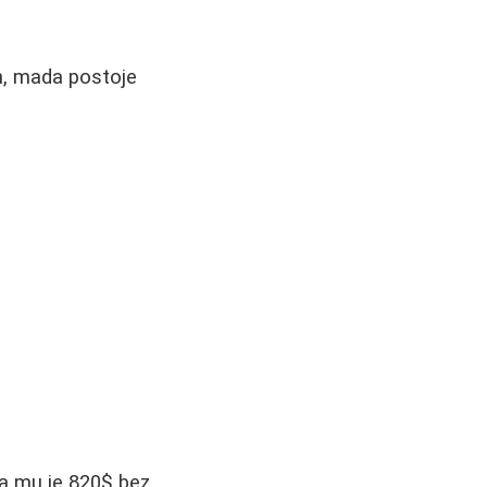
an, mada postoje
)
a mu je 820$ bez