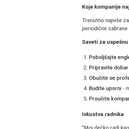
Koje kompanije na
Trenutno najviše za
periodične zabrane
Saveti za uspešnu 
Poboljšajte engle
Pripravite doba
Obučite se prof
Budite uporni
- 
Proučite kompan
Iskustva radnika
"Moj dečko radi ka