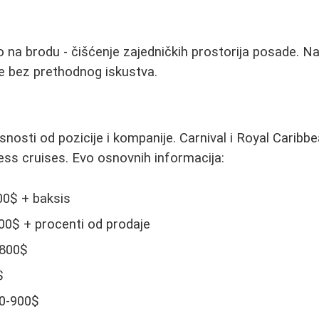
o na brodu - čišćenje zajedničkih prostorija posade. Naj
je bez prethodnog iskustva.
isnosti od pozicije i kompanije. Carnival i Royal Carib
cess cruises. Evo osnovnih informacija:
0$ + baksis
0$ + procenti od prodaje
800$
$
0-900$