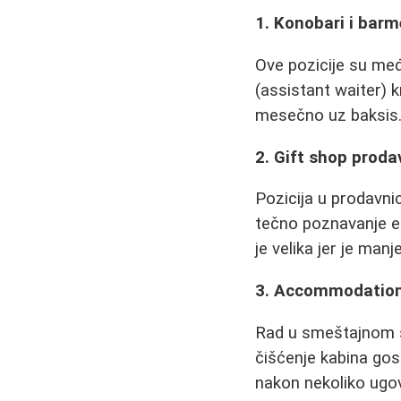
1. Konobari i barm
Ove pozicije su me
(assistant waiter) 
mesečno uz baksis.
2. Gift shop proda
Pozicija u prodavni
tečno poznavanje eng
je velika jer je man
3. Accommodation
Rad u smeštajnom s
čišćenje kabina gos
nakon nekoliko ugo