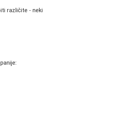
 različite - neki
panije: