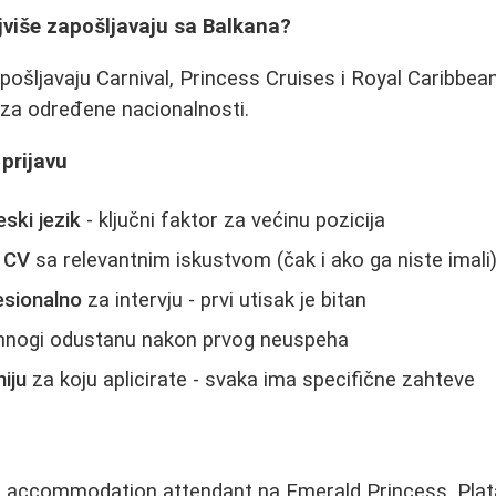
jviše zapošljavaju sa Balkana?
pošljavaju Carnival, Princess Cruises i Royal Caribbe
 za određene nacionalnosti.
prijavu
ski jezik
- ključni faktor za većinu pozicija
r CV
sa relevantnim iskustvom (čak i ako ga niste imali
esionalno
za intervju - prvi utisak je bitan
mnogi odustanu nakon prvog neuspeha
iju
za koju aplicirate - svaka ima specifične zahteve
o accommodation attendant na Emerald Princess. Plat