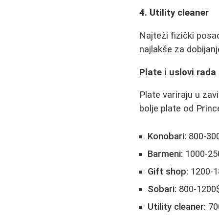
4. Utility cleaner
Najteži fizički posa
najlakše za dobijan
Plate i uslovi rada
Plate variraju u zav
bolje plate od Prin
Konobari:
800-300
Barmeni:
1000-250
Gift shop:
1200-1
Sobari:
800-1200
Utility cleaner:
70