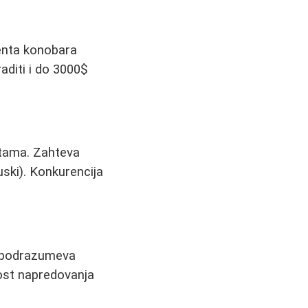
tenta konobara
aditi i do 3000$
latama. Zahteva
uski). Konkurencija
) podrazumeva
nost napredovanja