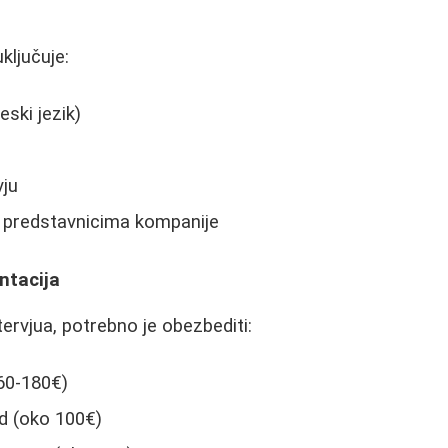
ključuje:
eski jezik)
vju
sa predstavnicima kompanije
ntacija
rvjua, potrebno je obezbediti:
60-180€)
d (oko 100€)