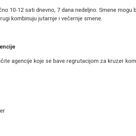
no 10-12 sati dnevno, 7 dana nedeljno. Smene mogu biti
ugi kombinuju jutarnje i večernje smene.
encije
ličite agencije koje se bave regrutacijom za kruzer kom
er