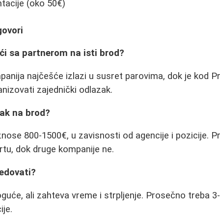
acije (oko 50€)
govori
ići sa partnerom na isti brod?
panija najčešće izlazi u susret parovima, dok je kod Pr
nizovati zajednički odlazak.
zak na brod?
znose 800-1500€, u zavisnosti od agencije i pozicije. P
rtu, dok druge kompanije ne.
redovati?
uće, ali zahteva vreme i strpljenje. Prosečno treba 3
ije.