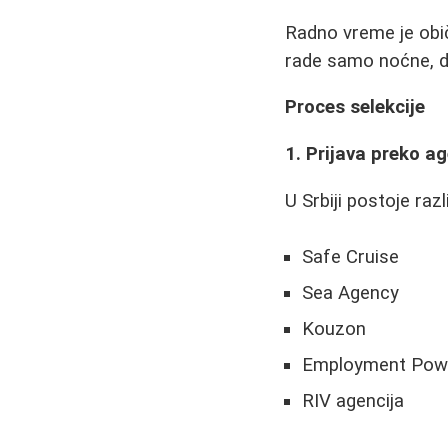
Radno vreme je obič
rade samo noćne, dr
Proces selekcije
1. Prijava preko ag
U Srbiji postoje raz
Safe Cruise
Sea Agency
Kouzon
Employment Pow
RIV agencija