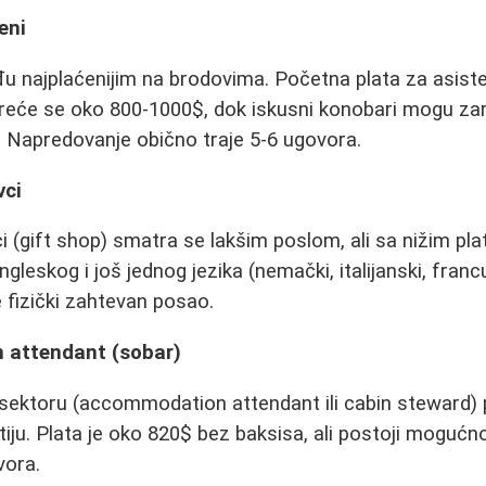
eni
đu najplaćenijim na brodovima. Početna plata za asis
kreće se oko 800-1000$, dok iskusni konobari mogu zar
 Napredovanje obično traje 5-6 ugovora.
vci
ci (gift shop) smatra se lakšim poslom, ali sa nižim p
leskog i još jednog jezika (nemački, italijanski, franc
je fizički zahtevan posao.
 attendant (sobar)
ektoru (accommodation attendant ili cabin steward
tiju. Plata je oko 820$ bez baksisa, ali postoji moguć
vora.