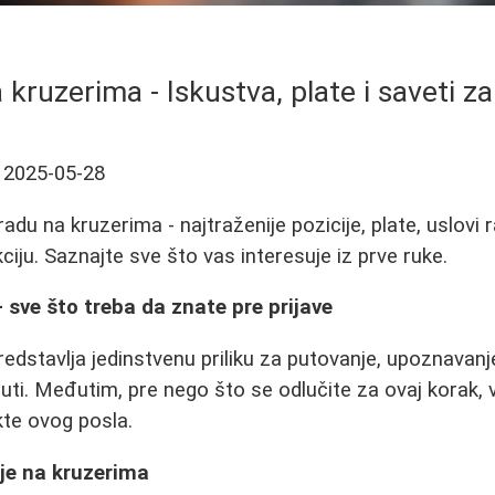
 kruzerima - Iskustva, plate i saveti z
2025-05-28
du na kruzerima - najtraženije pozicije, plate, uslovi r
iju. Saznajte sve što vas interesuje iz prve ruke.
 sve što treba da znate pre prijave
dstavlja jedinstvenu priliku za putovanje, upoznavanje r
luti. Međutim, pre nego što se odlučite za ovaj korak, 
te ovog posla.
ije na kruzerima