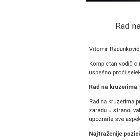
Rad na
Vitomir Radunković
Kompletan vodič o ra
uspešno proći selekc
Rad na kruzerima -
Rad na kruzerima pre
zaradu u stranoj va
upoznate sve aspek
Najtraženije pozic