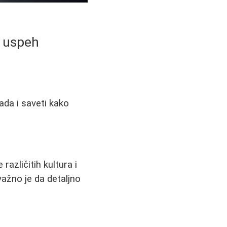
a uspeh
ada i saveti kako
azličitih kultura i
važno je da detaljno