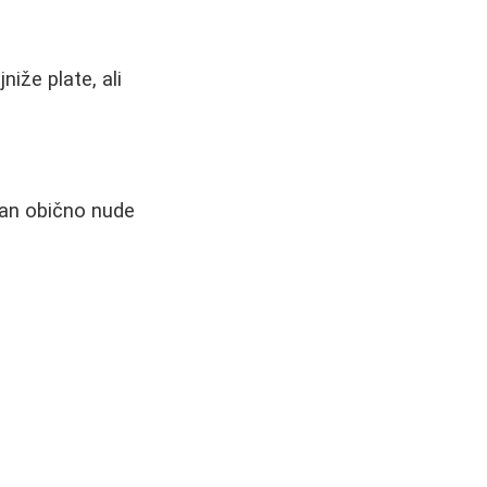
niže plate, ali
bean obično nude