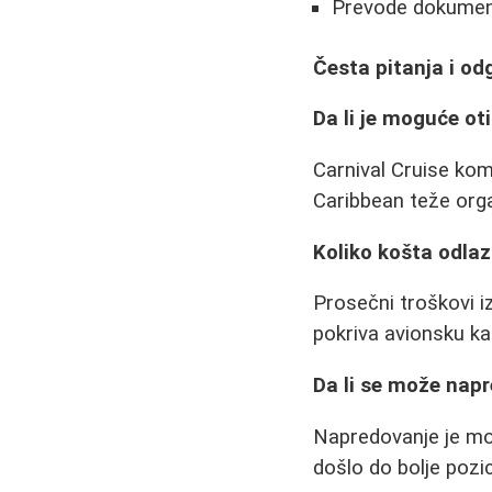
Prevode dokument
Česta pitanja i od
Da li je moguće ot
Carnival Cruise kom
Caribbean teže orga
Koliko košta odla
Prosečni troškovi i
pokriva avionsku ka
Da li se može nap
Napredovanje je mog
došlo do bolje pozic