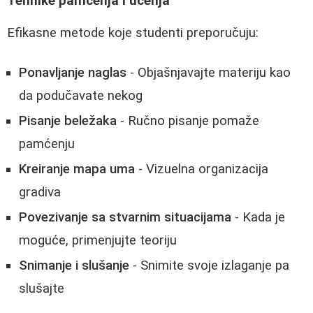
Tehnike pamćenja i učenja
Efikasne metode koje studenti preporučuju:
Ponavljanje naglas
- Objašnjavajte materiju kao
da podučavate nekog
Pisanje beležaka
- Ručno pisanje pomaže
pamćenju
Kreiranje mapa uma
- Vizuelna organizacija
gradiva
Povezivanje sa stvarnim situacijama
- Kada je
moguće, primenjujte teoriju
Snimanje i slušanje
- Snimite svoje izlaganje pa
slušajte