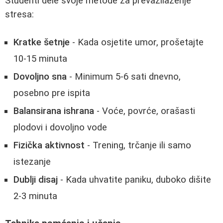
Studenti dele svoje metode za prevazilaženje
stresa:
Kratke šetnje
- Kada osjetite umor, prošetajte
10-15 minuta
Dovoljno sna
- Minimum 5-6 sati dnevno,
posebno pre ispita
Balansirana ishrana
- Voće, povrće, orašasti
plodovi i dovoljno vode
Fizička aktivnost
- Trening, trčanje ili samo
istezanje
Dublji disaj
- Kada uhvatite paniku, duboko dišite
2-3 minuta