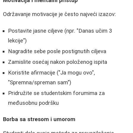
Motivacija i mentalni pristup
Održavanje motivacije je često najveći izazov:
Postavite jasne ciljeve (npr. "Danas učim 3
lekcije")
Nagradite sebe posle postignutih ciljeva
Zamislite osećaj nakon položenog ispita
Koristite afirmacije ("Ja mogu ovo",
"Spremna/spreman sam")
Pridružite se studentskim forumima za
međusobnu podršku
Borbа sa stresom i umorom