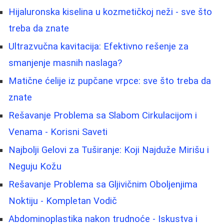
Hijaluronska kiselina u kozmetičkoj neži - sve što
treba da znate
Ultrazvučna kavitacija: Efektivno rešenje za
smanjenje masnih naslaga?
Matične ćelije iz pupčane vrpce: sve što treba da
znate
Rešavanje Problema sa Slabom Cirkulacijom i
Venama - Korisni Saveti
Najbolji Gelovi za Tuširanje: Koji Najduže Mirišu i
Neguju Kožu
Rešavanje Problema sa Gljivičnim Oboljenjima
Noktiju - Kompletan Vodič
Abdominoplastika nakon trudnoće - Iskustva i