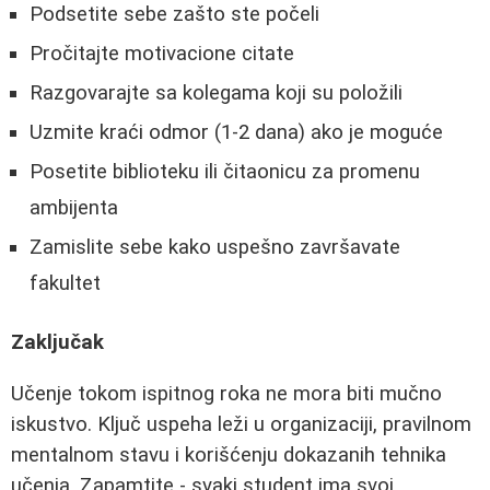
Podsetite sebe zašto ste počeli
Pročitajte motivacione citate
Razgovarajte sa kolegama koji su položili
Uzmite kraći odmor (1-2 dana) ako je moguće
Posetite biblioteku ili čitaonicu za promenu
ambijenta
Zamislite sebe kako uspešno završavate
fakultet
Zaključak
Učenje tokom ispitnog roka ne mora biti mučno
iskustvo. Ključ uspeha leži u organizaciji, pravilnom
mentalnom stavu i korišćenju dokazanih tehnika
učenja. Zapamtite - svaki student ima svoj