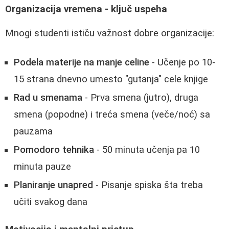
Organizacija vremena - ključ uspeha
Mnogi studenti ističu važnost dobre organizacije:
Podela materije na manje celine
- Učenje po 10-
15 strana dnevno umesto "gutanja" cele knjige
Rad u smenama
- Prva smena (jutro), druga
smena (popodne) i treća smena (veče/noć) sa
pauzama
Pomodoro tehnika
- 50 minuta učenja pa 10
minuta pauze
Planiranje unapred
- Pisanje spiska šta treba
učiti svakog dana