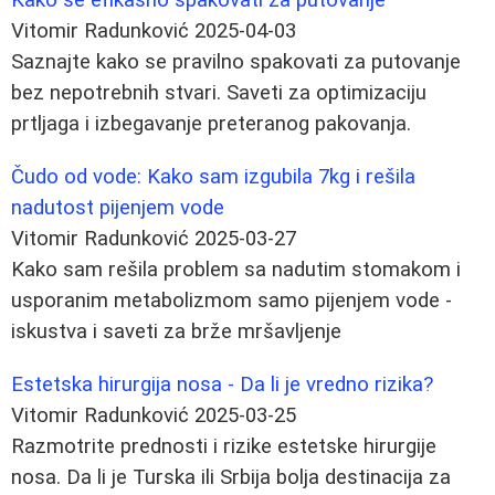
Vitomir Radunković
2025-04-03
Saznajte kako se pravilno spakovati za putovanje
bez nepotrebnih stvari. Saveti za optimizaciju
prtljaga i izbegavanje preteranog pakovanja.
Čudo od vode: Kako sam izgubila 7kg i rešila
nadutost pijenjem vode
Vitomir Radunković
2025-03-27
Kako sam rešila problem sa nadutim stomakom i
usporanim metabolizmom samo pijenjem vode -
iskustva i saveti za brže mršavljenje
Estetska hirurgija nosa - Da li je vredno rizika?
Vitomir Radunković
2025-03-25
Razmotrite prednosti i rizike estetske hirurgije
nosa. Da li je Turska ili Srbija bolja destinacija za