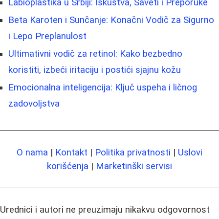
Labioplastika u Srbiji: Iskustva, Saveti i Preporuke
Beta Karoten i Sunčanje: Konačni Vodič za Sigurno
i Lepo Preplanulost
Ultimativni vodič za retinol: Kako bezbedno
koristiti, izbeći iritaciju i postići sjajnu kožu
Emocionalna inteligencija: Ključ uspeha i ličnog
zadovoljstva
O nama
|
Kontakt
|
Politika privatnosti
|
Uslovi
korišćenja
|
Marketinški servisi
Urednici i autori ne preuzimaju nikakvu odgovornost