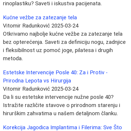
rinoplastiku? Saveti i iskustva pacijenata.
Kućne vežbe za zatezanje tela
Vitomir Radunković
2025-03-24
Otkrivamo najbolje kućne vežbe za zatezanje tela
bez opterećenja. Saveti za definiciju nogu, zadnjice
i fleksibilnost uz pomoć joge, pilatesa i drugih
metoda.
Estetske Intervencije Posle 40: Za i Protiv -
Prirodna Lepota vs Hirurgija
Vitomir Radunković
2025-03-24
Da li su estetske intervencije nužne posle 40?
Istražite različite stavove o prirodnom starenju i
hirurškim zahvatima u našem detaljnom članku.
Korekcija Jagodica Implantima i Filerima: Sve Što