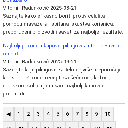
Vitomir Radunković
2025-03-21
Saznajte kako efikasno boriti protiv celulita
pomoću masažera. Ispitana iskustva korisnica,
preporučeni proizvodi i saveti za najbolje rezultate.
Najbolji prirodni i kupovni pilingovi za telo - Saveti i
recepti
Vitomir Radunković
2025-03-21
Saznajte koje pilingove za telo najviše preporučuju
korisnici. Prirodni recepti sa šećerom, kafom,
morskom soli i uljima kao i najbolji kupovni
preparati.
◀
1
2
3
4
5
6
7
8
9
10