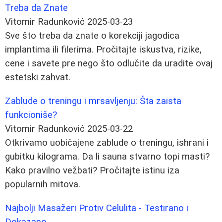
Treba da Znate
Vitomir Radunković
2025-03-23
Sve što treba da znate o korekciji jagodica
implantima ili filerima. Pročitajte iskustva, rizike,
cene i savete pre nego što odlučite da uradite ovaj
estetski zahvat.
Zablude o treningu i mrsavljenju: Šta zaista
funkcioniše?
Vitomir Radunković
2025-03-22
Otkrivamo uobičajene zablude o treningu, ishrani i
gubitku kilograma. Da li sauna stvarno topi masti?
Kako pravilno vežbati? Pročitajte istinu iza
popularnih mitova.
Najbolji Masažeri Protiv Celulita - Testirano i
Dokazano