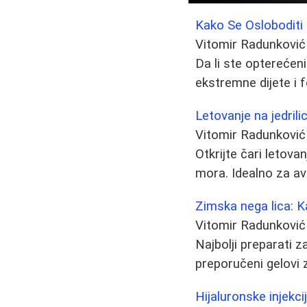
Kako Se Osloboditi
Vitomir Radunković
Da li ste opterećen
ekstremne dijete i f
Letovanje na jedril
Vitomir Radunković
Otkrijte čari letovan
mora. Idealno za avan
Zimska nega lica: K
Vitomir Radunković
Najbolji preparati 
preporučeni gelovi z
Hijaluronske injekci