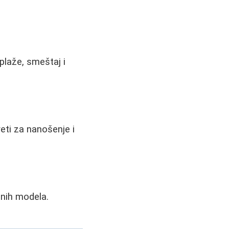
plaže, smeštaj i
eti za nanošenje i
anih modela.