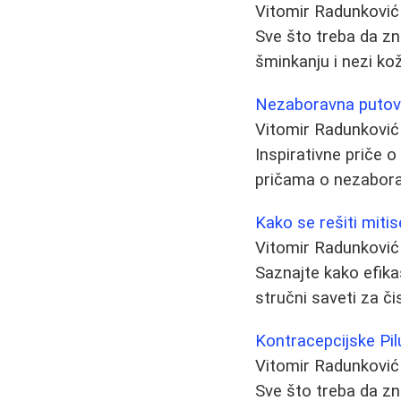
Vitomir Radunković
Sve što treba da zn
šminkanju i nezi ko
Nezaboravna putovan
Vitomir Radunković
Inspirativne priče o
pričama o nezabora
Kako se rešiti mitis
Vitomir Radunković
Saznajte kako efikas
stručni saveti za čis
Kontracepcijske Pil
Vitomir Radunković
Sve što treba da zna