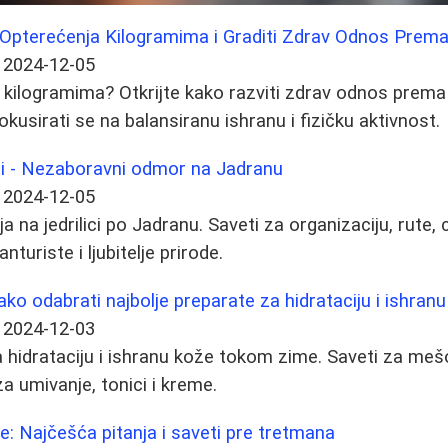
 Opterećenja Kilogramima i Graditi Zdrav Odnos Prema
2024-12-05
i kilogramima? Otkrijte kako razviti zdrav odnos prema 
okusirati se na balansiranu ishranu i fizičku aktivnost.
ici - Nezaboravni odmor na Jadranu
2024-12-05
ja na jedrilici po Jadranu. Saveti za organizaciju, rute,
turiste i ljubitelje prirode.
ako odabrati najbolje preparate za hidrataciju i ishran
2024-12-03
za hidrataciju i ishranu kože tokom zime. Saveti za meš
a umivanje, tonici i kreme.
je: Najčešća pitanja i saveti pre tretmana