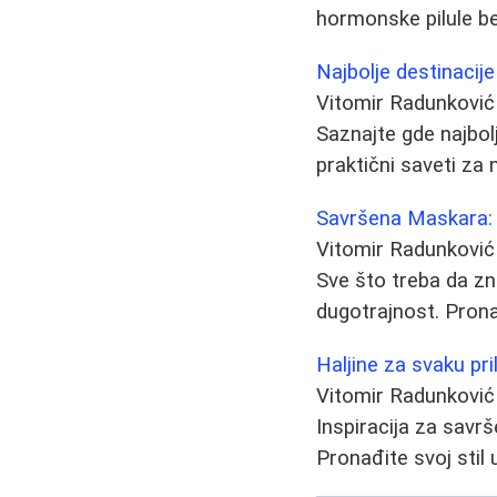
hormonske pilule b
Najbolje destinacije
Vitomir Radunković
Saznajte gde najbolj
praktični saveti z
Savršena Maskara: 
Vitomir Radunković
Sve što treba da zn
dugotrajnost. Prona
Haljine za svaku pr
Vitomir Radunković
Inspiracija za savr
Pronađite svoj stil