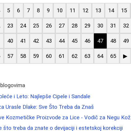
4
5
6
7
8
9
10
11
12
13
14
15
2
23
24
25
26
27
28
29
30
31
32
9
40
41
42
43
44
45
46
47
48
49
6
57
58
59
60
61
62
63
64
65
▶
 blogovima
leće i Leto: Najlepše Cipele i Sandale
a Urasle Dlake: Sve Što Treba da Znaš
ve Kozmetičke Proizvode za Lice - Vodič za Negu Ko
 što treba da znate o devijaciji i estetskoj korekciji