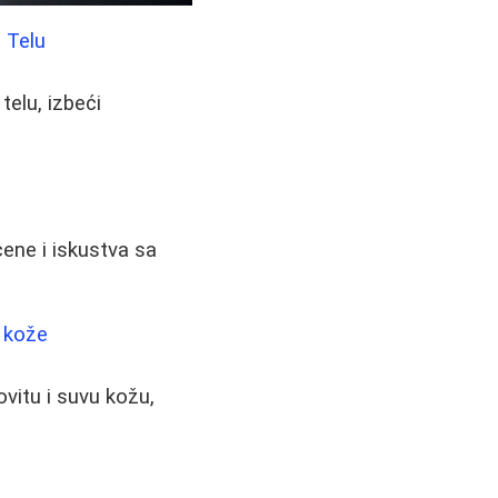
 Telu
telu, izbeći
 cene i iskustva sa
u kože
ovitu i suvu kožu,