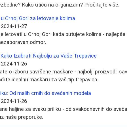
ezbedne? Kako utiču na organizam? Pročitajte više.
 u Crnoj Gori za letovanje kolima
2024-11-27
e letovati u Crnoj Gori kada putujete kolima - najlepše 
a nezaboravan odmor.
Kako Izabrati Najbolju za Vaše Trepavice
2024-11-26
ate o izboru savršene maskare - najbolji proizvodi, sav
đite idealnu maskaru za vaš tip trepavica.
iliku: Od malih crnih do svečanih modela
2024-11-26
šene haljine za svaku priliku - od svakodnevnih do sveč
 uz naše preporuke.