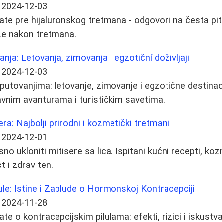
2024-12-03
ate pre hijaluronskog tretmana - odgovori na česta pit
že nakon tretmana.
ja: Letovanja, zimovanja i egzotiční doživljaji
2024-12-03
 putovanjima: letovanje, zimovanje i egzotične destinaci
vnim avanturama i turističkim savetima.
era: Najbolji prirodni i kozmetički tretmani
2024-12-01
no ukloniti mitisere sa lica. Ispitani kućni recepti, koz
t i zdrav ten.
ule: Istine i Zablude o Hormonskoj Kontracepciji
2024-11-28
te o kontracepcijskim pilulama: efekti, rizici i iskustva