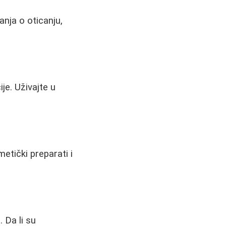
anja o oticanju,
je. Uživajte u
metički preparati i
. Da li su