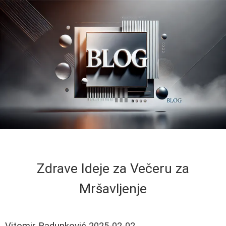
Zdrave Ideje za Večeru za
Mršavljenje
Vitomir Radunković
2025-02-02