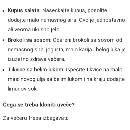
Kupus salata:
Naseckajte kupus, posolite i
dodajte malo nemasnog sira. Ovo je jednostavno
ali veoma ukusno jelo.
Brokoli sa sosom:
Obareni brokoli sa sosom od
nemasnog sira, jogurta, malo karija i belog luka je
izuzetno zdrava večera.
Tikvice sa belim lukom:
Ispečite tikvice na malo
maslinovog ulja sa belim lukom i na kraju dodajte
limunov sok.
Čega se treba kloniti uveče?
Za večeru treba izbegavati: