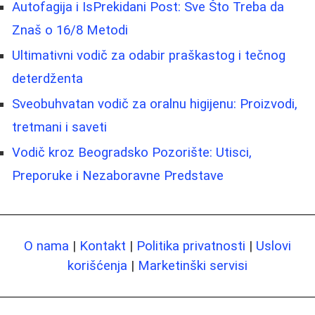
Autofagija i IsPrekidani Post: Sve Što Treba da
Znaš o 16/8 Metodi
Ultimativni vodič za odabir praškastog i tečnog
deterdženta
Sveobuhvatan vodič za oralnu higijenu: Proizvodi,
tretmani i saveti
Vodič kroz Beogradsko Pozorište: Utisci,
Preporuke i Nezaboravne Predstave
O nama
|
Kontakt
|
Politika privatnosti
|
Uslovi
korišćenja
|
Marketinški servisi