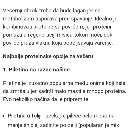
Večernji obrok treba da bude lagan jer se
metabolizam usporava pred spavanje. Idealno je
kombinovati proteine sa povrćem, jer proteini
pomažu u regeneraciji mišića tokom noći, dok
povrće pruža vlakna koja poboljšavaju varenje.
Najbolje proteinske opcije za večeru
1. Piletina na razne načine
Piletina je izuzetno popularna među onima koji žele
da smršaju jer sadrži malo masti a mnogo proteina.
Evo nekoliko načina da je pripremite:
Piletina u foliji:
Iseckajte pileće belo meso na
manje šnicle, začinite po želji (popularan je mix