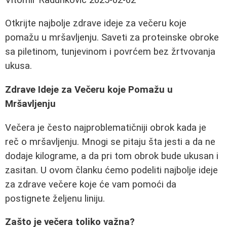
Otkrijte najbolje zdrave ideje za večeru koje
pomažu u mršavljenju. Saveti za proteinske obroke
sa piletinom, tunjevinom i povrćem bez žrtvovanja
ukusa.
Zdrave Ideje za Večeru koje Pomažu u
Mršavljenju
Večera je često najproblematičniji obrok kada je
reč o mršavljenju. Mnogi se pitaju šta jesti a da ne
dodaje kilograme, a da pri tom obrok bude ukusan i
zasitan. U ovom članku ćemo podeliti najbolje ideje
za zdrave večere koje će vam pomoći da
postignete željenu liniju.
Zašto je večera toliko važna?