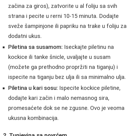
začina za giros), zatvorite u al foliju sa svih
strana i pecite u rerni 10-15 minuta. Dodajte
sveže šampinjone ili papriku na trake u foliju za
dodatni ukus.
Piletina sa susamom:
Iseckajte piletinu na
kockice ili tanke šnicle, uvaljajte u susam
(možete ga prethodno propržiti na tiganju) i
ispecite na tiganju bez ulja ili sa minimalno ulja.
Piletina u kari sosu:
Ispecite kockice piletine,
dodajte kari začin i malo nemasnog sira,
promesaćete dok se ne zgusne. Ovo je veoma
ukusna kombinacija.
2. Tunjevina sa povrćem