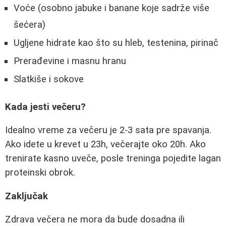
Voće (osobno jabuke i banane koje sadrže više
šećera)
Ugljene hidrate kao što su hleb, testenina, pirinač
Prerađevine i masnu hranu
Slatkiše i sokove
Kada jesti večeru?
Idealno vreme za večeru je 2-3 sata pre spavanja.
Ako idete u krevet u 23h, večerajte oko 20h. Ako
trenirate kasno uveče, posle treninga pojedite lagan
proteinski obrok.
Zaključak
Zdrava večera ne mora da bude dosadna ili