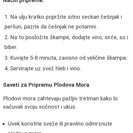
Način pripreme:
Na ulju kratko popržite sitno seckan češnjak i
peršun, pazite da češnjak ne potamni.
Na to posložite škampe, dodajte vino, sirće, so i
biber.
Kuvajte 5-8 minuta, zavisno od veličine škampa.
Servirajte uz svež hleb i vino.
Saveti za Pripremu Plodova Mora
Plodovi mora zahtevaju pažljiv tretman kako bi
sačuvali svoju sočnost i ukus:
Uvek koristite sveže ili pravilno odmrznute