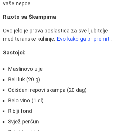
vaše nepce.
Rizoto sa Škampima
Ovo jelo je prava poslastica za sve ljubitelje
mediteranske kuhinje.
Evo kako ga pripremiti
:
Sastojci:
Maslinovo ulje
Beli luk (20 g)
Očišćeni repovi škampa (20 dag)
Belo vino (1 dl)
Riblji fond
Svjež peršun