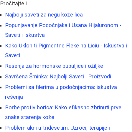
Pročitajte i...
Najbolji saveti za negu kože lica
Popunjavanje Podočnjaka i Usana Hijaluronom -
Saveti i Iskustva
Kako Ukloniti Pigmentne Fleke na Liciu - Iskustva i
Saveti
Rešenja za hormonske bubuljice i ožiljke
Savršena Šminka: Najbolji Saveti i Proizvodi
Problemi sa filerima u podočnjacima: iskustva i
rešenja
Borbe protiv borica: Kako efikasno zbrinuti prve
znake starenja kože
Problem akni u tridesetim: Uzroci, terapije i