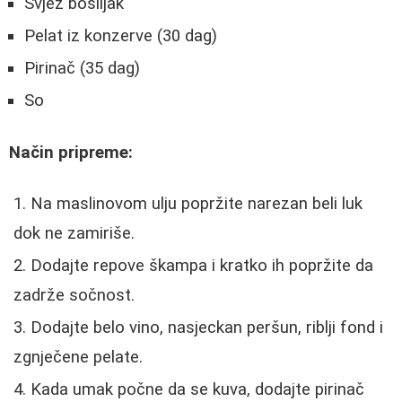
Svjež bosiljak
Pelat iz konzerve (30 dag)
Pirinač (35 dag)
So
Način pripreme:
Na maslinovom ulju popržite narezan beli luk
dok ne zamiriše.
Dodajte repove škampa i kratko ih popržite da
zadrže sočnost.
Dodajte belo vino, nasjeckan peršun, riblji fond i
zgnječene pelate.
Kada umak počne da se kuva, dodajte pirinač