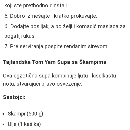
koji ste prethodno dinstali.
Dobro izmešajte i kratko prokuvajte.
Dodajte bosiljak, a po želji i komadić maslaca za
bogatiji ukus.
Pre serviranja pospite rendanim sirevom.
Tajlandska Tom Yam Supa sa Škampima
Ova egzotična supa kombinuje ljutu i kiselkastu
notu, stvarajući pravo osveženje.
Sastojci:
Škampi (500 g)
Ulje (1 kašika)