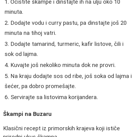
Očistite škampe i dinstajte ih na ulju oko 10
minuta.
Dodajte vodu i curry pastu, pa dinstajte još 20
minuta na tihoj vatri.
Dodajte tamarind, turmeric, kafir listove, čili i
sok od lajma.
Kuvajte još nekoliko minuta dok ne provri.
Na kraju dodajte sos od ribe, još soka od lajma i
šećer, pa dobro promešajte.
Servirajte sa listovima korijandera.
Škampi na Buzaru
Klasični recept iz primorskih krajeva koji ističe
prirodni ukus škampa.