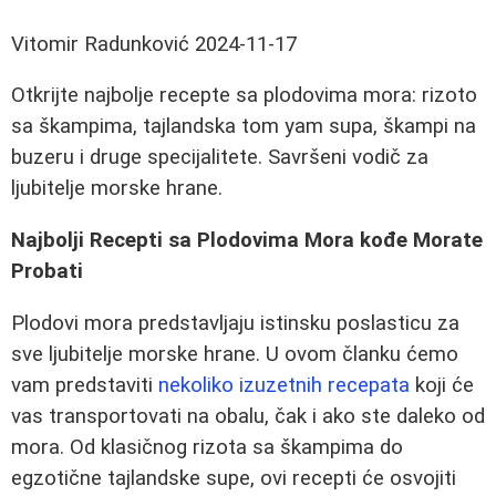
Vitomir Radunković
2024-11-17
Otkrijte najbolje recepte sa plodovima mora: rizoto
sa škampima, tajlandska tom yam supa, škampi na
buzeru i druge specijalitete. Savršeni vodič za
ljubitelje morske hrane.
Najbolji Recepti sa Plodovima Mora kođe Morate
Probati
Plodovi mora predstavljaju istinsku poslasticu za
sve ljubitelje morske hrane. U ovom članku ćemo
vam predstaviti
nekoliko izuzetnih recepata
koji će
vas transportovati na obalu, čak i ako ste daleko od
mora. Od klasičnog rizota sa škampima do
egzotične tajlandske supe, ovi recepti će osvojiti