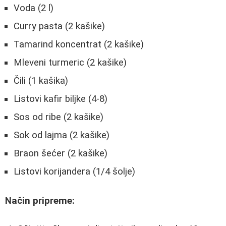
Voda (2 l)
Curry pasta (2 kašike)
Tamarind koncentrat (2 kašike)
Mleveni turmeric (2 kašike)
Čili (1 kašika)
Listovi kafir biljke (4-8)
Sos od ribe (2 kašike)
Sok od lajma (2 kašike)
Braon šećer (2 kašike)
Listovi korijandera (1/4 šolje)
Način pripreme: