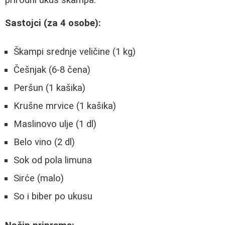
Sastojci (za 4 osobe):
Škampi srednje veličine (1 kg)
Češnjak (6-8 čena)
Peršun (1 kašika)
Krušne mrvice (1 kašika)
Maslinovo ulje (1 dl)
Belo vino (2 dl)
Sok od pola limuna
Sirće (malo)
So i biber po ukusu