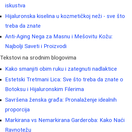
iskustva
Hijaluronska kiselina u kozmetičkoj neži - sve što
treba da znate
Anti-Aging Nega za Masnu i Mešovitu Kožu:
Najbolji Saveti i Proizvodi
Tekstovi na srodnim blogovima
Kako smanjiti obim ruku i zategnuti nadlaktice
Estetski Tretmani Lica: Sve što treba da znate o
Botoksu i Hijaluronskim Filerima
Savršena ženska građa: Pronalaženje idealnih
proporcija
Markirana vs Nemarkirana Garderoba: Kako Naći
Ravnotežu