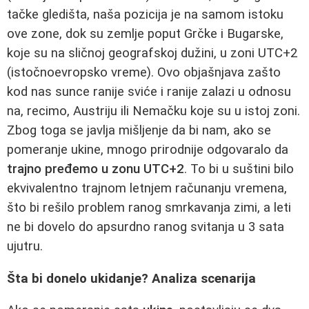
tačke gledišta, naša pozicija je na samom istoku
ove zone, dok su zemlje poput Grčke i Bugarske,
koje su na sličnoj geografskoj dužini, u zoni UTC+2
(istočnoevropsko vreme). Ovo objašnjava zašto
kod nas sunce ranije sviće i ranije zalazi u odnosu
na, recimo, Austriju ili Nemačku koje su u istoj zoni.
Zbog toga se javlja mišljenje da bi nam, ako se
pomeranje ukine, mnogo prirodnije odgovaralo da
trajno pređemo u zonu UTC+2
. To bi u suštini bilo
ekvivalentno trajnom letnjem računanju vremena,
što bi rešilo problem ranog smrkavanja zimi, a leti
ne bi dovelo do apsurdno ranog svitanja u 3 sata
ujutru.
Šta bi donelo ukidanje? Analiza scenarija