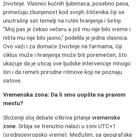
životinje. Vlasnici kućnih ljubimaca, posebno pasa,
primećuju zbunjenost kod svojih štićenika čiji se
unutrašnji sat temelji na rutini hranjenja i šetnji.
"Moj pas je čekao večeru a još mu nije bilo vreme i
ništa mu nije bilo jasno," podelila je jedna vlasnica.
Ovo važi i za domaće životinje na farmama, čiji
ciklus muže i hranjenja može biti poremećen, što
ukazuje da je uticaj ove ljudske intervencije mnogo
širi i da remeti prirodne ritmove koji ne poznaju
satove.
Vremenska zona: Da li smo uopšte na pravom
mestu?
Složeniji sloj debate otkriva pitanje
vremenske
zone
. Srbija se trenutno nalazi u zoni UTC+1
(srednjoevropsko vreme). Međutim, sa geografske