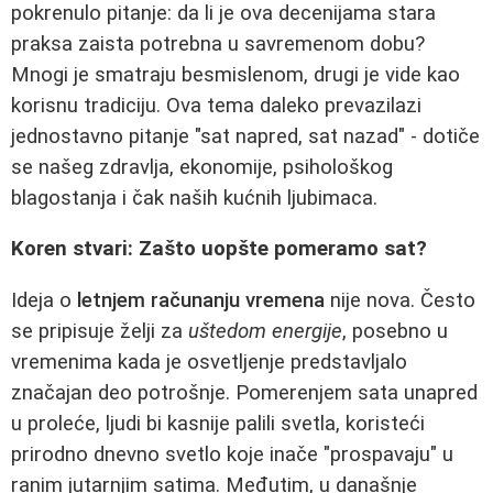
pokrenulo pitanje: da li je ova decenijama stara
praksa zaista potrebna u savremenom dobu?
Mnogi je smatraju besmislenom, drugi je vide kao
korisnu tradiciju. Ova tema daleko prevazilazi
jednostavno pitanje "sat napred, sat nazad" - dotiče
se našeg zdravlja, ekonomije, psihološkog
blagostanja i čak naših kućnih ljubimaca.
Koren stvari: Zašto uopšte pomeramo sat?
Ideja o
letnjem računanju vremena
nije nova. Često
se pripisuje želji za
uštedom energije
, posebno u
vremenima kada je osvetljenje predstavljalo
značajan deo potrošnje. Pomerenjem sata unapred
u proleće, ljudi bi kasnije palili svetla, koristeći
prirodno dnevno svetlo koje inače "prospavaju" u
ranim jutarnjim satima. Međutim, u današnje