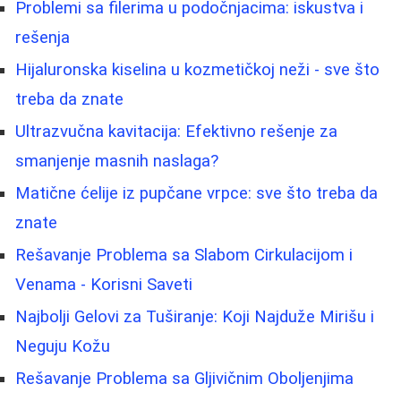
Problemi sa filerima u podočnjacima: iskustva i
rešenja
Hijaluronska kiselina u kozmetičkoj neži - sve što
treba da znate
Ultrazvučna kavitacija: Efektivno rešenje za
smanjenje masnih naslaga?
Matične ćelije iz pupčane vrpce: sve što treba da
znate
Rešavanje Problema sa Slabom Cirkulacijom i
Venama - Korisni Saveti
Najbolji Gelovi za Tuširanje: Koji Najduže Mirišu i
Neguju Kožu
Rešavanje Problema sa Gljivičnim Oboljenjima