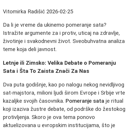
Vitomirka Radišić
2026-02-25
Da li je vreme da ukinemo pomeranje sata?
Istražite argumente za i protiv, uticaj na zdravlje,
životinje i svakodnevni život. Sveobuhvatna analiza
teme koja deli javnost.
Letnje ili Zimsko: Velika Debate o Pomeranju
Sata i Šta To Zaista Znači Za Nas
Dva puta godišnje, kao po nalogu nekog nevidljivog
sat-majstora, milioni ljudi širom Evrope i Srbije vrte
kazaljke svojih časovnika.
Pomeranje sata
je ritual
koji izaziva žustre debate, od podrške do žestokog
protivljenja. Skoro je ova tema ponovo
aktuelizovana u evropskim institucijama, što je