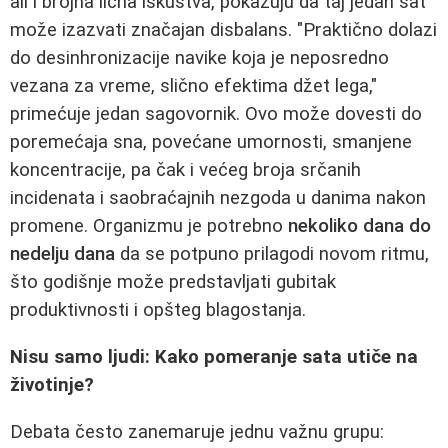
ali i brojna lična iskustva, pokazuju da taj jedan sat
može izazvati značajan disbalans. "Praktično dolazi
do desinhronizacije navike koja je neposredno
vezana za vreme, slično efektima džet lega,"
primećuje jedan sagovornik. Ovo može dovesti do
poremećaja sna, povećane umornosti, smanjene
koncentracije, pa čak i većeg broja srčanih
incidenata i saobraćajnih nezgoda u danima nakon
promene. Organizmu je potrebno
nekoliko dana do
nedelju dana
da se potpuno prilagodi novom ritmu,
što godišnje može predstavljati gubitak
produktivnosti i opšteg blagostanja.
Nisu samo ljudi: Kako pomeranje sata utiče na
životinje?
Debata često zanemaruje jednu važnu grupu: