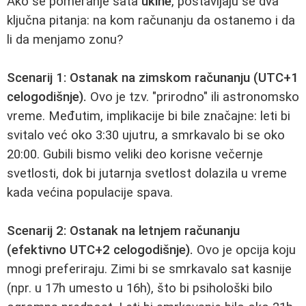
Ako se pomeranje sata
ukine
, postavljaju se dva
ključna pitanja: na kom računanju da ostanemo i da
li da menjamo zonu?
Scenarij 1: Ostanak na zimskom računanju (UTC+1
celogodišnje).
Ovo je tzv. "prirodno" ili astronomsko
vreme. Međutim, implikacije bi bile značajne: leti bi
svitalo već oko 3:30 ujutru, a smrkavalo bi se oko
20:00. Gubili bismo veliki deo korisne večernje
svetlosti, dok bi jutarnja svetlost dolazila u vreme
kada većina populacije spava.
Scenarij 2: Ostanak na letnjem računanju
(efektivno UTC+2 celogodišnje).
Ovo je opcija koju
mnogi preferiraju. Zimi bi se smrkavalo sat kasnije
(npr. u 17h umesto u 16h), što bi psihološki bilo