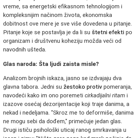
vreme, sa energetski efikasnom tehnologijom i
kompleksnijim načinom života, ekonomska
dobitnost ove mere je sve više dovedena u pitanje.
Pitanje koje se postavlja je da li su
štetni efekti
po
organizam i društvenu koheziju možda veći od
navodnih ušteda.
Glas naroda: Šta ljudi zaista misle?
Analizom brojnih iskaza, jasno se izdvajaju dva
glavna tabora. Jedni su
žestoko protiv
pomeranja,
navodeći kako im ono poremeti
cirkadijalni ritam
i
izazove osećaj dezorijentacije koji traje danima, a
nekad i nedeljama. "Skroz me to deformiše, danima
ne mogu sebi da dođem," primećuje jedan glas.
Drugi ističu psihološki uticaj ranog smrkavanja u