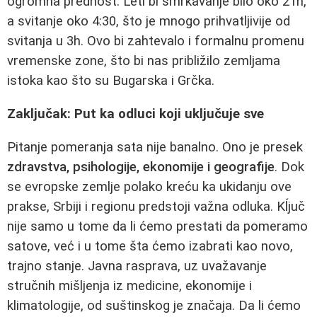
ogromna prednost. Leti bi smrkavanje bilo oko 21h,
a svitanje oko 4:30, što je mnogo prihvatljivije od
svitanja u 3h. Ovo bi zahtevalo i formalnu promenu
vremenske zone, što bi nas približilo zemljama
istoka kao što su Bugarska i Grčka.
Zaključak: Put ka odluci koji uključuje sve
Pitanje pomeranja sata nije banalno. Ono je presek
zdravstva, psihologije, ekonomije i geografije
. Dok
se evropske zemlje polako kreću ka ukidanju ove
prakse, Srbiji i regionu predstoji važna odluka. Kĺjuč
nije samo u tome da li ćemo prestati da pomeramo
satove, već i u tome šta ćemo izabrati kao novo,
trajno stanje. Javna rasprava, uz uvažavanje
stručnih mišljenja iz medicine, ekonomije i
klimatologije, od suštinskog je značaja. Da li ćemo