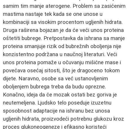
samim tim manje aterogene. Problem sa zasićenim
mastima nastaje tek kada se one unose u
kombinaciji sa visokim procentom ugljenih hidrata.
Druga raširena bojazan je da će veći unos proteina
oštetiti bubrege. Pretpostavka da ishrana sa manje
proteina smanjuje rizik od bubrežnih oboljenja nije
konzistentno podržana u naučnoj literaturi. Veći
unos proteina pomaže u očuvanju mišićne mase i
povećava osećaj sitosti, što je dragoceno tokom
dijete. Naravno, osobe sa već ustanovljenim
oboljenjem bubrega treba da budu oprezne.
Konačno, ideja da će mozak ostati bez goriva je
neutemeljena. Ljudsko telo poseduje izuzetnu
sposobnost adaptacije na ishranu bez unosa
ugljenih hidrata, proizvodeći potrebnu glukozu kroz
proces glukoneogeneze i efikasno koristeći