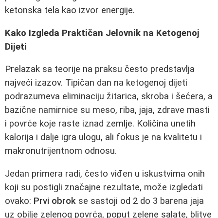
ketonska tela kao izvor energije.
Kako Izgleda Praktičan Jelovnik na Ketogenoj
Dijeti
Prelazak sa teorije na praksu često predstavlja
najveći izazov. Tipičan dan na ketogenoj dijeti
podrazumeva eliminaciju žitarica, skroba i šećera, a
bazične namirnice su meso, riba, jaja, zdrave masti
i povrće koje raste iznad zemlje. Količina unetih
kalorija i dalje igra ulogu, ali fokus je na kvalitetu i
makronutrijentnom odnosu.
Jedan primera radi, često viđen u iskustvima onih
koji su postigli značajne rezultate, može izgledati
ovako:
Prvi obrok
se sastoji od 2 do 3 barena jaja
uz obilje zelenog povrća, poput zelene salate, blitve