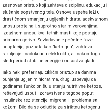
zasnovan pristup koji zahteva disciplinu, edukaciju i
slušanje sopstvenog tela. Osnova uspeha leži u
drastičnom smanjenju ugljenih hidrata, adekvatnom
unosu proteina i, suprotno starim verovanjima,
izdašnom unosu kvalitetnih masti koje postaju
primarno gorivo. Savladavanje početne faze
adaptacije, poznate kao "keto grip", zahteva
strpljenje i nadoknadu elektrolita, ali nakon toga
sledi period stabilne energije i odsustva gladi.
Iako neki preferiraju ciklični pristup sa danima
punjenja ugljenim hidratima, drugi uspevaju da
godinama funkcionišu u stanju nutritivne ketoze,
rešavajući usput i zdravstvene tegobe poput
insulinske rezistencije, migrena ili problema sa
kožom. Bilo da se odlučite za striktnu ketogenu