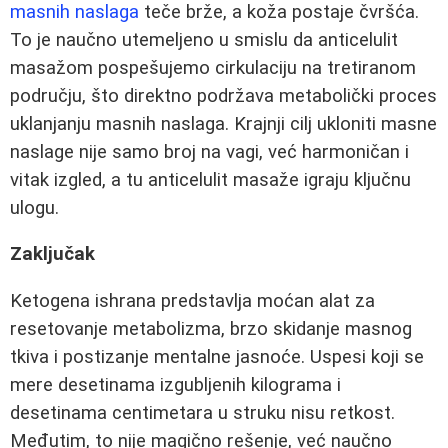
masnih naslaga
teče brže, a koža postaje čvršća.
To je naučno utemeljeno u smislu da anticelulit
masažom pospešujemo cirkulaciju na tretiranom
području, što direktno podržava metabolički proces
uklanjanju masnih naslaga. Krajnji cilj ukloniti masne
naslage nije samo broj na vagi, već harmoničan i
vitak izgled, a tu anticelulit masaže igraju ključnu
ulogu.
Zaključak
Ketogena ishrana predstavlja moćan alat za
resetovanje metabolizma, brzo skidanje masnog
tkiva i postizanje mentalne jasnoće. Uspesi koji se
mere desetinama izgubljenih kilograma i
desetinama centimetara u struku nisu retkost.
Međutim, to nije magično rešenje, već naučno