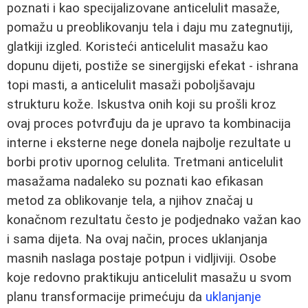
poznati i kao specijalizovane anticelulit masaže,
pomažu u preoblikovanju tela i daju mu zategnutiji,
glatkiji izgled. Koristeći anticelulit masažu kao
dopunu dijeti, postiže se sinergijski efekat - ishrana
topi masti, a anticelulit masaži poboljšavaju
strukturu kože. Iskustva onih koji su prošli kroz
ovaj proces potvrđuju da je upravo ta kombinacija
interne i eksterne nege donela najbolje rezultate u
borbi protiv upornog celulita. Tretmani anticelulit
masažama nadaleko su poznati kao efikasan
metod za oblikovanje tela, a njihov značaj u
konačnom rezultatu često je podjednako važan kao
i sama dijeta. Na ovaj način, proces uklanjanja
masnih naslaga postaje potpun i vidljiviji. Osobe
koje redovno praktikuju anticelulit masažu u svom
planu transformacije primećuju da
uklanjanje