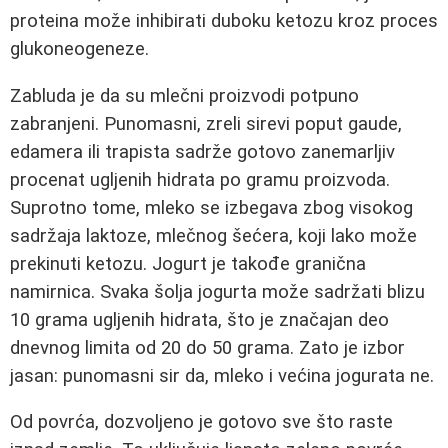
proteina može inhibirati duboku ketozu kroz proces
glukoneogeneze.
Zabluda je da su mlečni proizvodi potpuno
zabranjeni. Punomasni, zreli sirevi poput gaude,
edamera ili trapista sadrže gotovo zanemarljiv
procenat ugljenih hidrata po gramu proizvoda.
Suprotno tome, mleko se izbegava zbog visokog
sadržaja laktoze, mlečnog šećera, koji lako može
prekinuti ketozu. Jogurt je takođe granična
namirnica. Svaka šolja jogurta može sadržati blizu
10 grama ugljenih hidrata, što je značajan deo
dnevnog limita od 20 do 50 grama. Zato je izbor
jasan: punomasni sir da, mleko i većina jogurata ne.
Od povrća, dozvoljeno je gotovo sve što raste