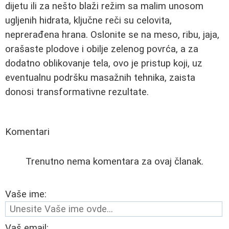
dijetu ili za nešto blaži režim sa malim unosom
ugljenih hidrata, ključne reči su celovita,
neprerađena hrana. Oslonite se na meso, ribu, jaja,
orašaste plodove i obilje zelenog povrća, a za
dodatno oblikovanje tela, ovo je pristup koji, uz
eventualnu podršku masažnih tehnika, zaista
donosi transformativne rezultate.
Komentari
Trenutno nema komentara za ovaj članak.
Vaše ime:
Vaš email: