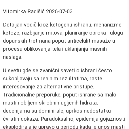
Vitomirka Radišić
2026-07-03
Detaljan vodič kroz ketogenu ishranu, mehanizme
ketoze, razbijanje mitova, planiranje obroka i ulogu
dopunskih tretmana poput anticelulit masaže u
procesu oblikovanja tela i uklanjanja masnih
naslaga.
U svetu gde se zvanični saveti o ishrani često
sukobljavaju sa realnim rezultatima, raste
interesovanje za alternativne pristupe.
Tradicionalne preporuke, poput ishrane sa malo
masti i obiljem skrobnih ugljenih hidrata,
decenijama su dominirale, uprkos nedostatku
čvrstih dokaza. Paradoksalno, epidemija gojaznosti
eksplodirala je upravo u periodu kada je unos masti