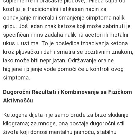
suplemente ili orašaste plodove). Pileća supa od
kostiju je tradicionalni i efikasan način za
obnavljanje minerala i smanjenje simptoma nalik
gripu. Još jedan znak ketoze koji može zabrinuti je
specifičan miris zadaha nalik na aceton ili metalni
ukus u ustima. To je posledica izbacivanja ketona
kroz pljuvačku i dah i smatra se pozitivnim znakom,
iako može biti neprijatan. Održavanje oralne
higijene i pijenje vode pomoći će u kontroli ovog
simptoma.
Dugoročni Rezultati i Kombinovanje sa Fizičkom
Aktivnošću
Ketogena dijeta nije samo oruđe za brzo skidanje
kilograma; za mnoge, ona postaje dugoročni stil
života koji donosi mentalnu jasnoću, stabilnu