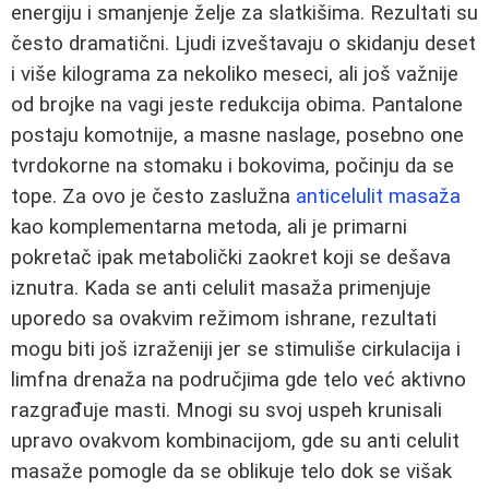
energiju i smanjenje želje za slatkišima. Rezultati su
često dramatični. Ljudi izveštavaju o skidanju deset
i više kilograma za nekoliko meseci, ali još važnije
od brojke na vagi jeste redukcija obima. Pantalone
postaju komotnije, a masne naslage, posebno one
tvrdokorne na stomaku i bokovima, počinju da se
tope. Za ovo je često zaslužna
anticelulit masaža
kao komplementarna metoda, ali je primarni
pokretač ipak metabolički zaokret koji se dešava
iznutra. Kada se anti celulit masaža primenjuje
uporedo sa ovakvim režimom ishrane, rezultati
mogu biti još izraženiji jer se stimuliše cirkulacija i
limfna drenaža na područjima gde telo već aktivno
razgrađuje masti. Mnogi su svoj uspeh krunisali
upravo ovakvom kombinacijom, gde su anti celulit
masaže pomogle da se oblikuje telo dok se višak