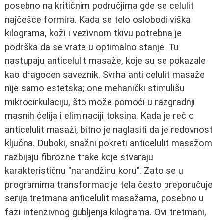
posebno na kritičnim područjima gde se celulit
najčešće formira. Kada se telo oslobodi viška
kilograma, koži i vezivnom tkivu potrebna je
podrška da se vrate u optimalno stanje. Tu
nastupaju anticelulit masaže, koje su se pokazale
kao dragocen saveznik. Svrha anti celulit masaže
nije samo estetska; one mehanički stimulišu
mikrocirkulaciju, što može pomoći u razgradnji
masnih ćelija i eliminaciji toksina. Kada je reč o
anticelulit masaži, bitno je naglasiti da je redovnost
ključna. Duboki, snažni pokreti anticelulit masažom
razbijaju fibrozne trake koje stvaraju
karakterističnu "narandžinu koru". Zato se u
programima transformacije tela često preporučuje
serija tretmana anticelulit masažama, posebno u
fazi intenzivnog gubljenja kilograma. Ovi tretmani,