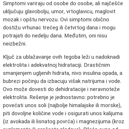
Simptomi variraju od osobe do osobe, ali najčešće
uključuju glavobolju, umor, vrtoglavicu, maglovit
mozak i opštu nervozu. Ovi simptomi obično
dostižu vrhunac trećeg ili četvrtog dana i mogu
potrajati do nedelju dana. Međutim, oni nisu
neizbežni.
Ključ za ublažavanje ovih tegoba leži u nadoknadi
elektrolita i adekvatnoj hidrataciji. Drastičnim
smanjenjem ugljenih hidrata, nivo insulina opada, a
bubrezi počinju da izbacuju višak natrijuma i vode.
Ovo može dovesti do dehidratacije i neravnoteže
elektrolita. Rešenje je jednostavno: potrebno je
povećati unos soli (najbolje himalajske ili morske),
piti dovoljne količine vode i osigurati unos kalijuma
(iz avokada ili lisnatog povrća) i magnezijuma (kroz