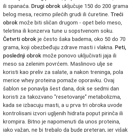
ili spanaća.
Drugi obrok
uključuje 150 do 200 grama
belog mesa, recimo pilećih grudi ili ćuretine.
Treći
obrok
može biti sličan drugom - opet belo meso,
teletina ili konzerva tune u sopstvenom soku.
Četvrti obrok
je često šaka badema, oko 50 do 70
grama, koji obezbeđuju zdrave masti i vlakna.
Peti,
poslednji obrok
može ponovo uključivati jaja ili
meso sa zelenim povrćem. Maslinovo ulje se
koristi kao preliv za salate, a nakon treninga, pola
merice whey proteina pomaže oporavku. Ovaj
šablon se ponavlja šest dana, dok se sedmi dan
koristi za takozvano "resetovanje" metabolizma,
kada se izbacuju masti, a u prva tri obroka uvode
kontrolisani izvori ugljenih hidrata poput pirinča ili
krompira. Bitno je napomenuti da unos proteina,
iako važan, ne bi trebalo da bude preteran, jer višak