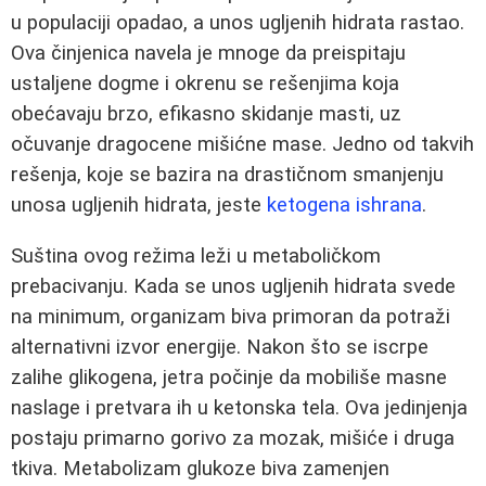
u populaciji opadao, a unos ugljenih hidrata rastao.
Ova činjenica navela je mnoge da preispitaju
ustaljene dogme i okrenu se rešenjima koja
obećavaju brzo, efikasno skidanje masti, uz
očuvanje dragocene mišićne mase. Jedno od takvih
rešenja, koje se bazira na drastičnom smanjenju
unosa ugljenih hidrata, jeste
ketogena ishrana
.
Suština ovog režima leži u metaboličkom
prebacivanju. Kada se unos ugljenih hidrata svede
na minimum, organizam biva primoran da potraži
alternativni izvor energije. Nakon što se iscrpe
zalihe glikogena, jetra počinje da mobiliše masne
naslage i pretvara ih u ketonska tela. Ova jedinjenja
postaju primarno gorivo za mozak, mišiće i druga
tkiva. Metabolizam glukoze biva zamenjen