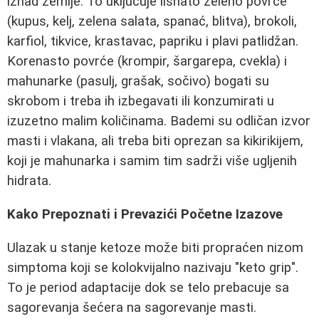
iznad zemlje. To uključuje lisnato zeleno povrće
(kupus, kelj, zelena salata, spanać, blitva), brokoli,
karfiol, tikvice, krastavac, papriku i plavi patlidžan.
Korenasto povrće (krompir, šargarepa, cvekla) i
mahunarke (pasulj, grašak, sočivo) bogati su
skrobom i treba ih izbegavati ili konzumirati u
izuzetno malim količinama. Bademi su odličan izvor
masti i vlakana, ali treba biti oprezan sa kikirikijem,
koji je mahunarka i samim tim sadrži više ugljenih
hidrata.
Kako Prepoznati i Prevazići Početne Izazove
Ulazak u stanje ketoze može biti propraćen nizom
simptoma koji se kolokvijalno nazivaju "keto grip".
To je period adaptacije dok se telo prebacuje sa
sagorevanja šećera na sagorevanje masti.