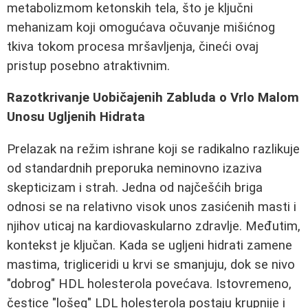
metabolizmom ketonskih tela, što je ključni
mehanizam koji omogućava očuvanje mišićnog
tkiva tokom procesa mršavljenja, čineći ovaj
pristup posebno atraktivnim.
Razotkrivanje Uobičajenih Zabluda o Vrlo Malom
Unosu Ugljenih Hidrata
Prelazak na režim ishrane koji se radikalno razlikuje
od standardnih preporuka neminovno izaziva
skepticizam i strah. Jedna od najčešćih briga
odnosi se na relativno visok unos zasićenih masti i
njihov uticaj na kardiovaskularno zdravlje. Međutim,
kontekst je ključan. Kada se ugljeni hidrati zamene
mastima, trigliceridi u krvi se smanjuju, dok se nivo
"dobrog" HDL holesterola povećava. Istovremeno,
čestice "lošeg" LDL holesterola postaju krupnije i