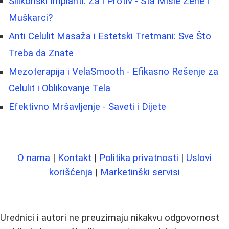
Silikonski Implanti: Za i Protiv - Šta Misle Žene i
Muškarci?
Anti Celulit Masaža i Estetski Tretmani: Sve Što
Treba da Znate
Mezoterapija i VelaSmooth - Efikasno Rešenje za
Celulit i Oblikovanje Tela
Efektivno Mršavljenje - Saveti i Dijete
O nama
|
Kontakt
|
Politika privatnosti
|
Uslovi
korišćenja
|
Marketinški servisi
Urednici i autori ne preuzimaju nikakvu odgovornost