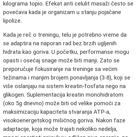
kilograma topio. Efekat anti celulit masaži često se
povećava kada je organizam u stanju pojačane
lipolize.
Kada je reč o treningu, telu je potrebno vreme da
se adaptira na naporan rad bez brzih ugljenih
hidrata kao goriva. U početku, performanse mogu
opasti i osećaj snage može biti manji. Zato se
preporučuje fokusiranje na treninge sa većim
težinama i manjim brojem ponavljanja (3-8), koji se
više oslanjaju na sistem kreatin-fosfata nego na
glikogen. Suplementacija kreatin monohidratom
(oko 5g dnevno) može biti od velike pomoći za
maksimizaciju kapaciteta stvaranja ATP-a,
visokoenergetskog mišićnog goriva. Nakon faze
adaptacije, koja može trajati nekoliko nedelja,