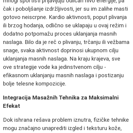
mnogi sportisti prijavljuju odličan nivo energije, pa
čak i poboljšanje izdržljivosti, jer su im zalihe masti
gotovo neiscrpne. Kardio aktivnosti, poput plivanja
ili brzog hodanja, odlično se uklapaju u ovaj režim i
dodatno potpomažu proces uklanjanja masnih
naslaga. Bilo da je reč o plivanju, trčanju ili vežbama
snage, svaka aktivnost doprinosi ukupnom cilju
uklanjanja masnih naslaga. Na kraju krajeva, sve
ove strategije vode ka jedinstvenom cilju -
efikasnom uklanjanju masnih naslaga i postizanju
bolje telesne kompozicije.
Integracija Masažnih Tehnika za Maksimalni
Efekat
Dok ishrana rešava problem iznutra, fizičke tehnike
mogu značajno unaprediti izgled i teksturu kože,