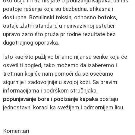
oko očiju ili razmišljate o
podizanju kapaka
, danas
postoje rešenja koja su bezbedna, efikasna i
dostupna.
Botulinski toksin
, odnosno
botoks
,
ostaje zlatni standard u neinvazivnoj estetici
upravo zato što pruža prirodne rezultate bez
dugotrajnog oporavka.
Isto kao što pažljivo biramo nijansu senke koja će
osvetliti pogled, tako možemo da izaberemo i
tretman koji će nam pomoći da se osećamo
sigurnije i zadovoljnije u svojoj koži. Sa pravim
informacijama i podrškom stručnjaka,
popunjavanje bora
i
podizanje kapaka
postaju
jednostavni koraci ka svežijem i odmornijem licu.
Komentari