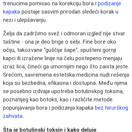
trenucima pomisao na korekciju bora i
podizanje
kapaka
postaje sasvim prirodan sledeći korak u
nezi i ulepšavanju.
Želja da zadržimo svež i odmoran izgled nije stvar
taštine - ona je deo brige o sebi. Fine bore oko
očiju, takozvane "guščije šape", spušteni gornji
kapci ili izražene linije na čelu postepeno menjaju
izraz lica, čineći ga umornijim nego što zaista jeste.
Srećom, savremena estetska medicina nudi rešenja
koja su bezbedna, efikasna i dostupna. Među njima
se posebno izdvaja upotreba botulinskog toksina,
poznatijeg kao botoks, kao i različite metode
popunjavanja bora i podizanja kapaka
bez hirurškog
zahvata
.
Šta je botulinski toksin i kako deluje