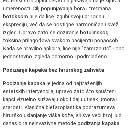
Estetski stručnjaci često naglašavaju da je ključ u
umerenosti. Cilj
popunjavanja bora
i tretmana
botoksom
nije da lice izgubi svoju prirodnu
ekspresiju, već da se postigne harmoničan i svež
izgled. Upravo zato se doziranje
botulinskog
toksina
prilagođava svakom pacijentu ponaosob.
Kada se pravilno aplicira, lice nije "zamrznuto" - ono
jednostavno izgleda odmorno i podmlađeno.
Podizanje kapaka bez hirurškog zahvata
Podizanje kapaka
je jedna od najtraženijih
estetskih intervencija, upravo zato što spušteni
kapci vizuelno sužavaju oko i daju utisak umora i
starosti. Klasična blefaroplastika podrazumeva
hirurško uklanjanje viška kože, ali sve veći broj ljudi
danas bira neinvazivne metode
podizanja kapaka
.