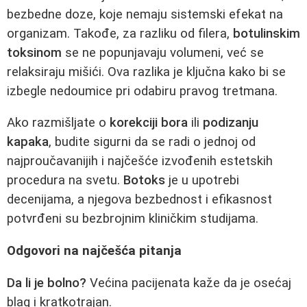
bezbedne doze, koje nemaju sistemski efekat na
organizam. Takođe, za razliku od filera,
botulinskim
toksinom
se ne popunjavaju volumeni, već se
relaksiraju mišići. Ova razlika je ključna kako bi se
izbegle nedoumice pri odabiru pravog tretmana.
Ako razmišljate o
korekciji bora
ili
podizanju
kapaka
, budite sigurni da se radi o jednoj od
najproučavanijih i najčešće izvođenih estetskih
procedura na svetu.
Botoks
je u upotrebi
decenijama, a njegova bezbednost i efikasnost
potvrđeni su bezbrojnim kliničkim studijama.
Odgovori na najčešća pitanja
Da li je bolno?
Većina pacijenata kaže da je osećaj
blag i kratkotrajan.