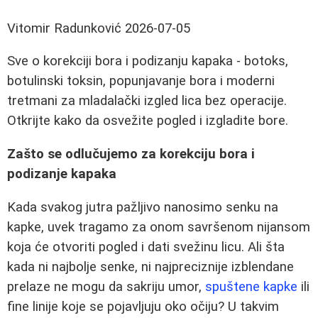
Vitomir Radunković
2026-07-05
Sve o korekciji bora i podizanju kapaka - botoks,
botulinski toksin, popunjavanje bora i moderni
tretmani za mladalački izgled lica bez operacije.
Otkrijte kako da osvežite pogled i izgladite bore.
Zašto se odlučujemo za korekciju bora i
podizanje kapaka
Kada svakog jutra pažljivo nanosimo senku na
kapke, uvek tragamo za onom savršenom nijansom
koja će otvoriti pogled i dati svežinu licu. Ali šta
kada ni najbolje senke, ni najpreciznije izblendane
prelaze ne mogu da sakriju umor,
spuštene kapke
ili
fine linije koje se pojavljuju oko očiju? U takvim