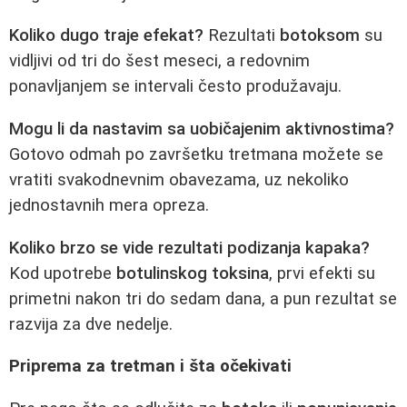
Koliko dugo traje efekat?
Rezultati
botoksom
su
vidljivi od tri do šest meseci, a redovnim
ponavljanjem se intervali često produžavaju.
Mogu li da nastavim sa uobičajenim aktivnostima?
Gotovo odmah po završetku tretmana možete se
vratiti svakodnevnim obavezama, uz nekoliko
jednostavnih mera opreza.
Koliko brzo se vide rezultati podizanja kapaka?
Kod upotrebe
botulinskog toksina
, prvi efekti su
primetni nakon tri do sedam dana, a pun rezultat se
razvija za dve nedelje.
Priprema za tretman i šta očekivati