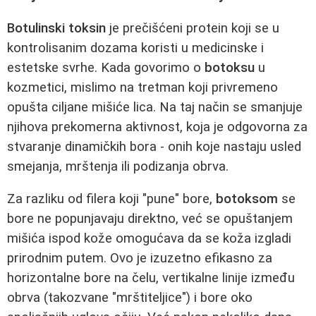
Botulinski toksin
je prečišćeni protein koji se u
kontrolisanim dozama koristi u medicinske i
estetske svrhe. Kada govorimo o
botoksu
u
kozmetici, mislimo na tretman koji privremeno
opušta ciljane mišiće lica. Na taj način se smanjuje
njihova prekomerna aktivnost, koja je odgovorna za
stvaranje dinamičkih bora - onih koje nastaju usled
smejanja, mrštenja ili podizanja obrva.
Za razliku od filera koji "pune" bore,
botoksom
se
bore ne popunjavaju direktno, već se opuštanjem
mišića ispod kože omogućava da se koža izgladi
prirodnim putem. Ovo je izuzetno efikasno za
horizontalne bore na čelu, vertikalne linije između
obrva (takozvane "mrštiteljice") i bore oko