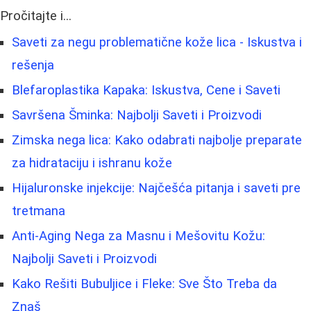
Pročitajte i...
Saveti za negu problematične kože lica - Iskustva i
rešenja
Blefaroplastika Kapaka: Iskustva, Cene i Saveti
Savršena Šminka: Najbolji Saveti i Proizvodi
Zimska nega lica: Kako odabrati najbolje preparate
za hidrataciju i ishranu kože
Hijaluronske injekcije: Najčešća pitanja i saveti pre
tretmana
Anti-Aging Nega za Masnu i Mešovitu Kožu:
Najbolji Saveti i Proizvodi
Kako Rešiti Bubuljice i Fleke: Sve Što Treba da
Znaš