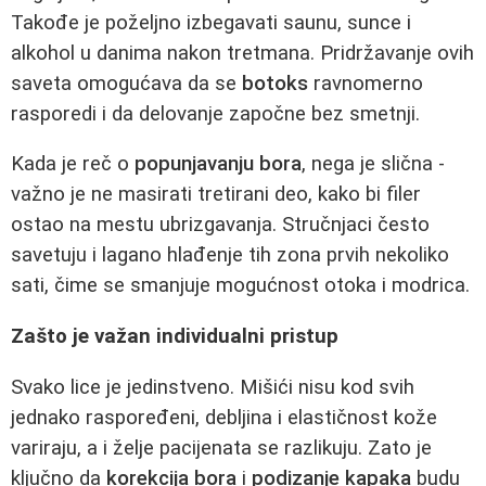
Takođe je poželjno izbegavati saunu, sunce i
alkohol u danima nakon tretmana. Pridržavanje ovih
saveta omogućava da se
botoks
ravnomerno
rasporedi i da delovanje započne bez smetnji.
Kada je reč o
popunjavanju bora
, nega je slična -
važno je ne masirati tretirani deo, kako bi filer
ostao na mestu ubrizgavanja. Stručnjaci često
savetuju i lagano hlađenje tih zona prvih nekoliko
sati, čime se smanjuje mogućnost otoka i modrica.
Zašto je važan individualni pristup
Svako lice je jedinstveno. Mišići nisu kod svih
jednako raspoređeni, debljina i elastičnost kože
variraju, a i želje pacijenata se razlikuju. Zato je
ključno da
korekcija bora
i
podizanje kapaka
budu