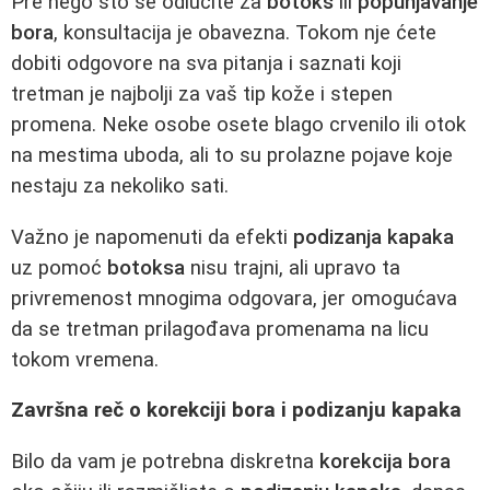
Pre nego što se odlučite za
botoks
ili
popunjavanje
bora
, konsultacija je obavezna. Tokom nje ćete
dobiti odgovore na sva pitanja i saznati koji
tretman je najbolji za vaš tip kože i stepen
promena. Neke osobe osete blago crvenilo ili otok
na mestima uboda, ali to su prolazne pojave koje
nestaju za nekoliko sati.
Važno je napomenuti da efekti
podizanja kapaka
uz pomoć
botoksa
nisu trajni, ali upravo ta
privremenost mnogima odgovara, jer omogućava
da se tretman prilagođava promenama na licu
tokom vremena.
Završna reč o korekciji bora i podizanju kapaka
Bilo da vam je potrebna diskretna
korekcija bora