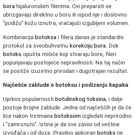
bora
hijaluronskim filerima. Ovi preparati se
ubrizgavaju direktno u boru ili ispod nje i doslovno
"podižu" kožu iznutra, vraćajući izgubljeni volumen.
Kombinacija
botoksa
i filera danas je standardni
protokol za sveobuhvatnu
korekciju bora
. Dok
botoks
opušta mišiće koji stvaraju bore, fileri
popunjavaju postojeće nepravilnosti. Na taj način
se postiže izuzetno prirodan i dugotrajan rezultat.
Najčešće zablude o botoksu i podizanju kapaka
Uprkos popularnosti
botulinskog toksina
, i dalje
postoje brojne zablude. Jedna od najčešćih je da će
lice nakon tretmana
botoksom
izgledati neprirodno
i "zamrznuto". Istina je da sve zavisi od veštine
izvođača i od doze. Pravilno apliciran
botoks
ne