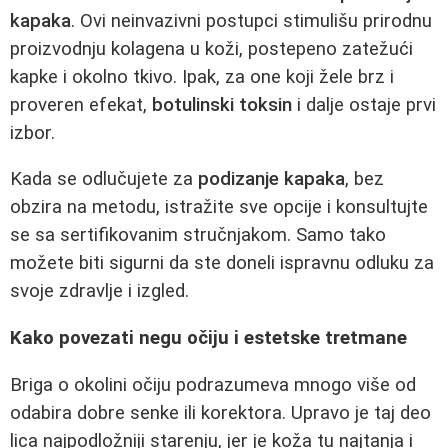
kapaka
. Ovi neinvazivni postupci stimulišu prirodnu
proizvodnju kolagena u koži, postepeno zatežući
kapke i okolno tkivo. Ipak, za one koji žele brz i
proveren efekat,
botulinski toksin
i dalje ostaje prvi
izbor.
Kada se odlučujete za
podizanje kapaka
, bez
obzira na metodu, istražite sve opcije i konsultujte
se sa sertifikovanim stručnjakom. Samo tako
možete biti sigurni da ste doneli ispravnu odluku za
svoje zdravlje i izgled.
Kako povezati negu očiju i estetske tretmane
Briga o okolini očiju podrazumeva mnogo više od
odabira dobre senke ili korektora. Upravo je taj deo
lica najpodložniji starenju, jer je koža tu najtanja i