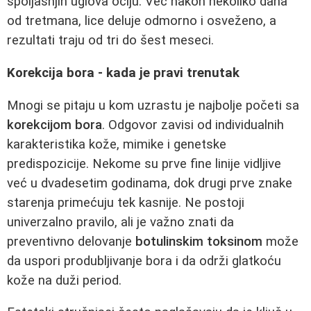
spoljašnjih uglova očiju. Već nakon nekoliko dana
od tretmana, lice deluje odmorno i osveženo, a
rezultati traju od tri do šest meseci.
Korekcija bora - kada je pravi trenutak
Mnogi se pitaju u kom uzrastu je najbolje početi sa
korekcijom bora
. Odgovor zavisi od individualnih
karakteristika kože, mimike i genetske
predispozicije. Nekome su prve fine linije vidljive
već u dvadesetim godinama, dok drugi prve znake
starenja primećuju tek kasnije. Ne postoji
univerzalno pravilo, ali je važno znati da
preventivno delovanje
botulinskim toksinom
može
da uspori produbljivanje bora i da održi glatkoću
kože na duži period.