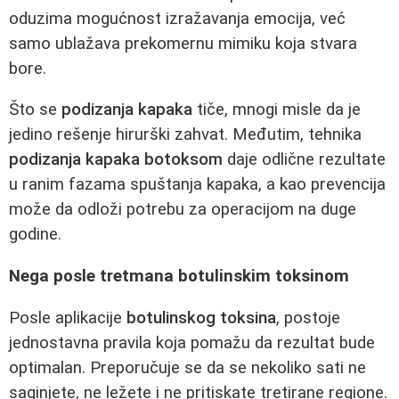
oduzima mogućnost izražavanja emocija, već
samo ublažava prekomernu mimiku koja stvara
bore.
Što se
podizanja kapaka
tiče, mnogi misle da je
jedino rešenje hirurški zahvat. Međutim, tehnika
podizanja kapaka botoksom
daje odlične rezultate
u ranim fazama spuštanja kapaka, a kao prevencija
može da odloži potrebu za operacijom na duge
godine.
Nega posle tretmana botulinskim toksinom
Posle aplikacije
botulinskog toksina
, postoje
jednostavna pravila koja pomažu da rezultat bude
optimalan. Preporučuje se da se nekoliko sati ne
saginjete, ne ležete i ne pritiskate tretirane regione.