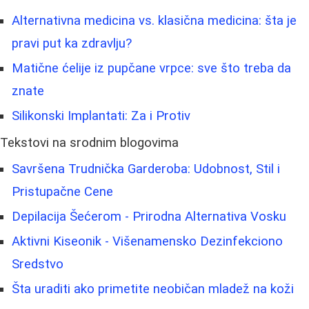
Alternativna medicina vs. klasična medicina: šta je
pravi put ka zdravlju?
Matične ćelije iz pupčane vrpce: sve što treba da
znate
Silikonski Implantati: Za i Protiv
Tekstovi na srodnim blogovima
Savršena Trudnička Garderoba: Udobnost, Stil i
Pristupačne Cene
Depilacija Šećerom - Prirodna Alternativa Vosku
Aktivni Kiseonik - Višenamensko Dezinfekciono
Sredstvo
Šta uraditi ako primetite neobičan mladež na koži