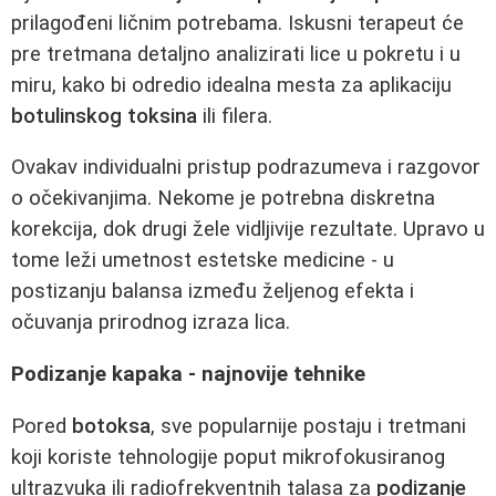
prilagođeni ličnim potrebama. Iskusni terapeut će
pre tretmana detaljno analizirati lice u pokretu i u
miru, kako bi odredio idealna mesta za aplikaciju
botulinskog toksina
ili filera.
Ovakav individualni pristup podrazumeva i razgovor
o očekivanjima. Nekome je potrebna diskretna
korekcija, dok drugi žele vidljivije rezultate. Upravo u
tome leži umetnost estetske medicine - u
postizanju balansa između željenog efekta i
očuvanja prirodnog izraza lica.
Podizanje kapaka - najnovije tehnike
Pored
botoksa
, sve popularnije postaju i tretmani
koji koriste tehnologije poput mikrofokusiranog
ultrazvuka ili radiofrekventnih talasa za
podizanje