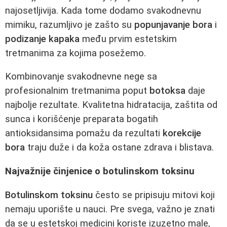
najosetljivija. Kada tome dodamo svakodnevnu
mimiku, razumljivo je zašto su
popunjavanje bora
i
podizanje kapaka
među prvim estetskim
tretmanima za kojima posežemo.
Kombinovanje svakodnevne nege sa
profesionalnim tretmanima poput
botoksa
daje
najbolje rezultate. Kvalitetna hidratacija, zaštita od
sunca i korišćenje preparata bogatih
antioksidansima pomažu da rezultati
korekcije
bora
traju duže i da koža ostane zdrava i blistava.
Najvažnije činjenice o botulinskom toksinu
Botulinskom toksinu
često se pripisuju mitovi koji
nemaju uporište u nauci. Pre svega, važno je znati
da se u estetskoj medicini koriste izuzetno male,