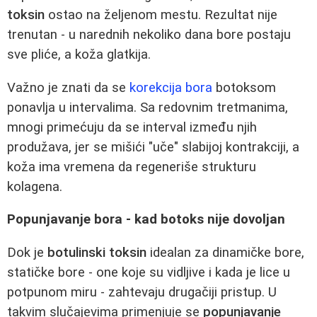
toksin
ostao na željenom mestu. Rezultat nije
trenutan - u narednih nekoliko dana bore postaju
sve pliće, a koža glatkija.
Važno je znati da se
korekcija bora
botoksom
ponavlja u intervalima. Sa redovnim tretmanima,
mnogi primećuju da se interval između njih
produžava, jer se mišići "uče" slabijoj kontrakciji, a
koža ima vremena da regeneriše strukturu
kolagena.
Popunjavanje bora - kad botoks nije dovoljan
Dok je
botulinski toksin
idealan za dinamičke bore,
statičke bore - one koje su vidljive i kada je lice u
potpunom miru - zahtevaju drugačiji pristup. U
takvim slučajevima primenjuje se
popunjavanje