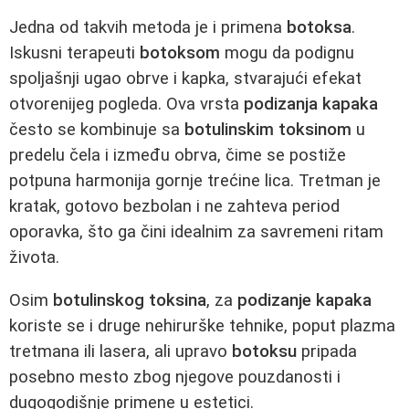
Jedna od takvih metoda je i primena
botoksa
.
Iskusni terapeuti
botoksom
mogu da podignu
spoljašnji ugao obrve i kapka, stvarajući efekat
otvorenijeg pogleda. Ova vrsta
podizanja kapaka
često se kombinuje sa
botulinskim toksinom
u
predelu čela i između obrva, čime se postiže
potpuna harmonija gornje trećine lica. Tretman je
kratak, gotovo bezbolan i ne zahteva period
oporavka, što ga čini idealnim za savremeni ritam
života.
Osim
botulinskog toksina
, za
podizanje kapaka
koriste se i druge nehirurške tehnike, poput plazma
tretmana ili lasera, ali upravo
botoksu
pripada
posebno mesto zbog njegove pouzdanosti i
dugogodišnje primene u estetici.