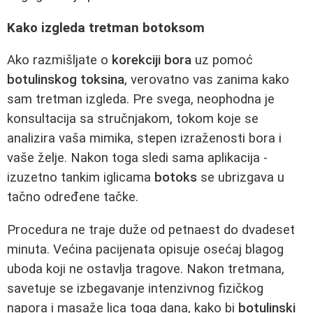
Kako izgleda tretman botoksom
Ako razmišljate o
korekciji bora
uz pomoć
botulinskog toksina
, verovatno vas zanima kako
sam tretman izgleda. Pre svega, neophodna je
konsultacija sa stručnjakom, tokom koje se
analizira vaša mimika, stepen izraženosti bora i
vaše želje. Nakon toga sledi sama aplikacija -
izuzetno tankim iglicama
botoks
se ubrizgava u
tačno određene tačke.
Procedura ne traje duže od petnaest do dvadeset
minuta. Većina pacijenata opisuje osećaj blagog
uboda koji ne ostavlja tragove. Nakon tretmana,
savetuje se izbegavanje intenzivnog fizičkog
napora i masaže lica toga dana, kako bi
botulinski