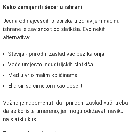
Kako zamijeniti šećer u ishrani
Jedna od najčešćih prepreka u zdravijem načinu
ishrane je zavisnost od slatkiša. Evo nekih
alternativa:
Stevija - prirodni zaslađivač bez kalorija
Voće umjesto industrijskih slatkiša
Med u vrlo malim količinama
Ella sir sa cimetom kao desert
Važno je napomenuti da i prirodni zaslađivači treba
da se koriste umereno, jer mogu održavati naviku
na slatki ukus.