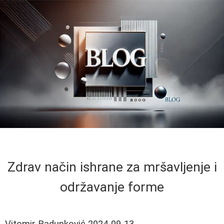
Zdrav način ishrane za mršavljenje i
održavanje forme
Vitomir Radunković
2024-09-13