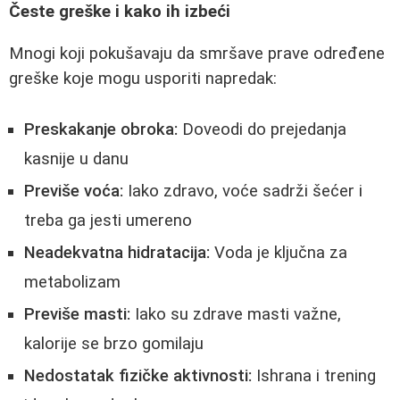
Česte greške i kako ih izbeći
Mnogi koji pokušavaju da smršave prave određene
greške koje mogu usporiti napredak:
Preskakanje obroka:
Doveodi do prejedanja
kasnije u danu
Previše voća:
Iako zdravo, voće sadrži šećer i
treba ga jesti umereno
Neadekvatna hidratacija:
Voda je ključna za
metabolizam
Previše masti:
Iako su zdrave masti važne,
kalorije se brzo gomilaju
Nedostatak fizičke aktivnosti:
Ishrana i trening