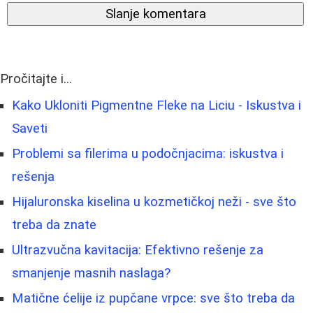
Slanje komentara
Pročitajte i...
Kako Ukloniti Pigmentne Fleke na Liciu - Iskustva i
Saveti
Problemi sa filerima u podočnjacima: iskustva i
rešenja
Hijaluronska kiselina u kozmetičkoj neži - sve što
treba da znate
Ultrazvučna kavitacija: Efektivno rešenje za
smanjenje masnih naslaga?
Matične ćelije iz pupčane vrpce: sve što treba da