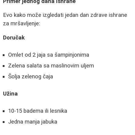
Primer jednog dana ishrane
Evo kako može izgledati jedan dan zdrave ishrane
za mršavljenje:
Doručak
Omlet od 2 jaja sa šampinjonima
Zelena salata sa maslinovim uljem
Šolja zelenog čaja
Užina
10-15 badema ili lesnika
Jedna manja jabuka