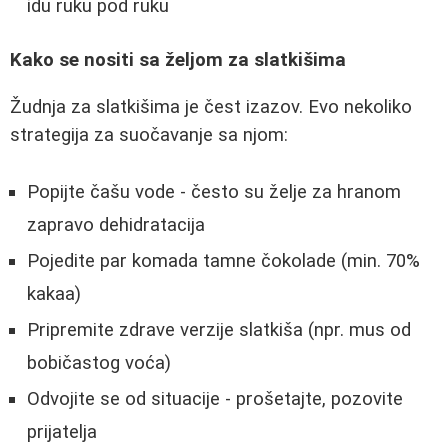
idu ruku pod ruku
Kako se nositi sa željom za slatkišima
Žudnja za slatkišima je čest izazov. Evo nekoliko
strategija za suočavanje sa njom:
Popijte čašu vode - često su želje za hranom
zapravo dehidratacija
Pojedite par komada tamne čokolade (min. 70%
kakaa)
Pripremite zdrave verzije slatkiša (npr. mus od
bobičastog voća)
Odvojite se od situacije - prošetajte, pozovite
prijatelja