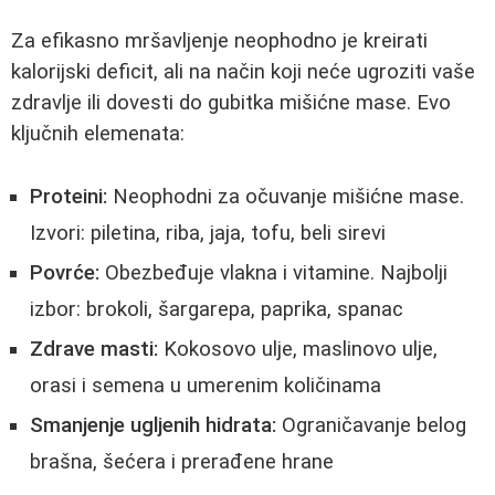
Za efikasno mršavljenje neophodno je kreirati
kalorijski deficit, ali na način koji neće ugroziti vaše
zdravlje ili dovesti do gubitka mišićne mase. Evo
ključnih elemenata:
Proteini:
Neophodni za očuvanje mišićne mase.
Izvori: piletina, riba, jaja, tofu, beli sirevi
Povrće:
Obezbeđuje vlakna i vitamine. Najbolji
izbor: brokoli, šargarepa, paprika, spanac
Zdrave masti:
Kokosovo ulje, maslinovo ulje,
orasi i semena u umerenim količinama
Smanjenje ugljenih hidrata:
Ograničavanje belog
brašna, šećera i prerađene hrane