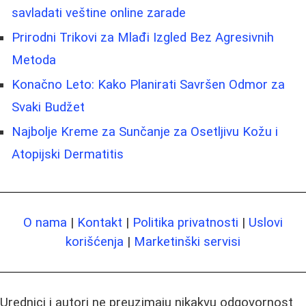
savladati veštine online zarade
Prirodni Trikovi za Mlađi Izgled Bez Agresivnih
Metoda
Konačno Leto: Kako Planirati Savršen Odmor za
Svaki Budžet
Najbolje Kreme za Sunčanje za Osetljivu Kožu i
Atopijski Dermatitis
O nama
|
Kontakt
|
Politika privatnosti
|
Uslovi
korišćenja
|
Marketinški servisi
Urednici i autori ne preuzimaju nikakvu odgovornost