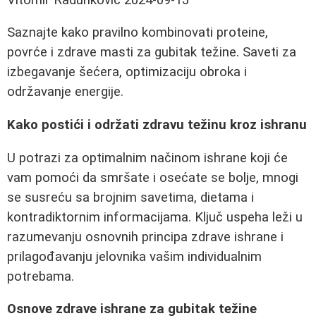
Saznajte kako pravilno kombinovati proteine,
povrće i zdrave masti za gubitak težine. Saveti za
izbegavanje šećera, optimizaciju obroka i
održavanje energije.
Kako postići i održati zdravu težinu kroz ishranu
U potrazi za optimalnim načinom ishrane koji će
vam pomoći da smršate i osećate se bolje, mnogi
se susreću sa brojnim savetima, dietama i
kontradiktornim informacijama. Ključ uspeha leži u
razumevanju osnovnih principa zdrave ishrane i
prilagođavanju jelovnika vašim individualnim
potrebama.
Osnove zdrave ishrane za gubitak težine