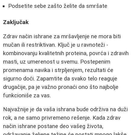
Podsetite sebe zašto želite da smršate
Zaključak
Zdrav način ishrane za mršavljenje ne mora biti
mučan ili restriktivan. Ključ je u ravnoteži -
kombinovanju kvalitetnih proteina, povrća i zdravih
masti, uz umerenost u svemu. Postepenim
promenama navika i strpljenjem, rezultati će
sigurno doći. Zapamtite da svako telo reaguje
drugačije, pa je važno pronaći ono što najbolje
funkcioniše za vas.
Najvažnije je da vaša ishrana bude održiva na duži
rok, a ne samo privremeno rešenje. Kada zdrav
način ishrane postane deo vašeg života,
održavanje željene težine će postati mnogo lakše.