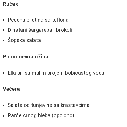
Ručak
Pečena piletina sa teflona
Dinstani šargarepa i brokoli
Šopska salata
Popodnevna užina
Ella sir sa malim brojem bobičastog voća
Večera
Salata od tunjevine sa krastavcima
Parče crnog hleba (opciono)