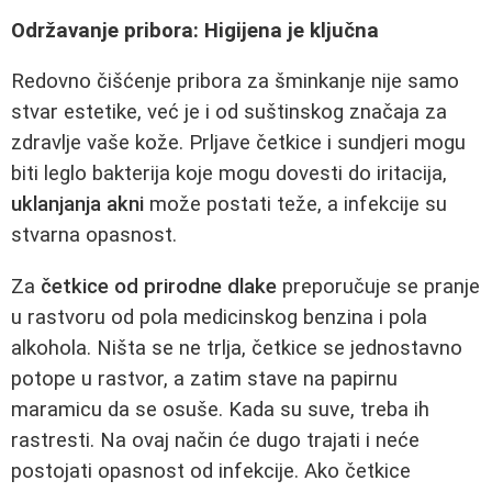
Održavanje pribora: Higijena je ključna
Redovno čišćenje pribora za šminkanje nije samo
stvar estetike, već je i od suštinskog značaja za
zdravlje vaše kože. Prljave četkice i sundjeri mogu
biti leglo bakterija koje mogu dovesti do iritacija,
uklanjanja akni
može postati teže, a infekcije su
stvarna opasnost.
Za
četkice od prirodne dlake
preporučuje se pranje
u rastvoru od pola medicinskog benzina i pola
alkohola. Ništa se ne trlja, četkice se jednostavno
potope u rastvor, a zatim stave na papirnu
maramicu da se osuše. Kada su suve, treba ih
rastresti. Na ovaj način će dugo trajati i neće
postojati opasnost od infekcije. Ako četkice