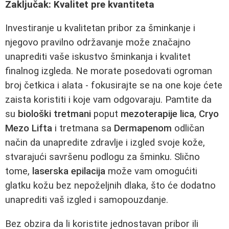
Zaključak: Kvalitet pre kvantiteta
Investiranje u kvalitetan pribor za šminkanje i
njegovo pravilno održavanje može značajno
unaprediti vaše iskustvo šminkanja i kvalitet
finalnog izgleda. Ne morate posedovati ogroman
broj četkica i alata - fokusirajte se na one koje ćete
zaista koristiti i koje vam odgovaraju. Pamtite da
su
biološki tretmani
poput
mezoterapije lica
,
Cryo
Mezo Lifta
i tretmana sa
Dermapenom
odličan
način da unapredite zdravlje i izgled svoje kože,
stvarajući savršenu podlogu za šminku. Slično
tome,
laserska epilacija
može vam omogućiti
glatku kožu bez nepoželjnih dlaka, što će dodatno
unaprediti vaš izgled i samopouzdanje.
Bez obzira da li koristite jednostavan pribor ili