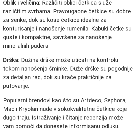
Oblik i veličina
: Različiti oblici četkica služe
različitim svrhama. Pravougaone četkice su dobre
za senke, dok su kose četkice idealne za
konturisanje i nanošenje rumenila. Kabuki četke su
guste i kompaktne, savršene za nanošenje
mineralnih pudera.
Drška
: Dužina drške može uticati na kontrolu
tokom nanošenja šminke. Duže drške su pogodnije
za detaljan rad, dok su krače praktičnije za
putovanje.
Popularni brendovi kao što su Artdeco, Sephora,
Mac i Kryolan nude visokokvalitetne četkice koje
dugo traju. Istraživanje i čitanje recenzija može
vam pomoći da donesete informisanu odluku.