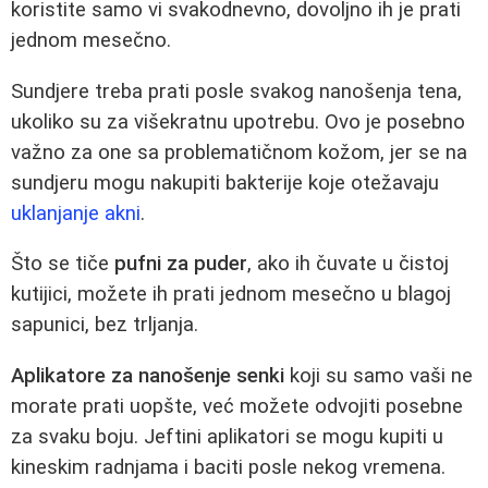
koristite samo vi svakodnevno, dovoljno ih je prati
jednom mesečno.
Sundjere treba prati posle svakog nanošenja tena,
ukoliko su za višekratnu upotrebu. Ovo je posebno
važno za one sa problematičnom kožom, jer se na
sundjeru mogu nakupiti bakterije koje otežavaju
uklanjanje akni
.
Što se tiče
pufni za puder
, ako ih čuvate u čistoj
kutijici, možete ih prati jednom mesečno u blagoj
sapunici, bez trljanja.
Aplikatore za nanošenje senki
koji su samo vaši ne
morate prati uopšte, već možete odvojiti posebne
za svaku boju. Jeftini aplikatori se mogu kupiti u
kineskim radnjama i baciti posle nekog vremena.