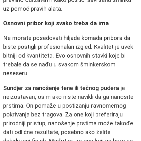
uz pomoć pravih alata.
Osnovni pribor koji svako treba da ima
Ne morate posedovati hiljade komada pribora da
biste postigli profesionalan izgled. Kvalitet je uvek
bitniji od kvantiteta. Evo osnovnih stavki koje bi
trebale da se nađu u svakom šminkerskom
neseseru:
Sundjer za nanošenje tene ili tečnog pudera
je
neizostavan, osim ako niste navikli da ga nanosite
prstima. On pomaže u postizanju ravnomernog
pokrivanja bez tragova. Za one koji preferiraju
prirodniji pristup, nanošenje prstima može takođe
dati odlične rezultate, posebno ako želite
dehidrirani finish. Međutim, za one koji se bore sa