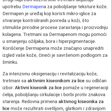
upotrebu
Dermapen
a za poboljšanje teksture kože.
Dermapen je uređaj koji koristi mikro-iglice za
stvaranje kontroliranih povreda u koži, što
stimuliše prirodne procese zarastanja i proizvodnju
kolagena. Tretmani sa Dermapenom mogu pomoći
u smanjenju ožiljaka, bora i hiperpigmentacije.
Korišćenje Dermapena može značajno unaprediti
izgled vaše kože, čineći je savršenom podlogom za
šminku.
Za intenzivnu oksigenaciju i revitalizaciju kože,
tretmani sa
aktivnim kiseonikom za lice
su odličan
izbor.
Aktivni kiseonik za lice
pomaže u regeneraciji
ćelija, poboljšanju cirkulacije i borbi protiv znakova
starenja. Redovna primena
aktivnog kiseonika za
lice
može rezultirati svetlijom, glatkom i zdravijom