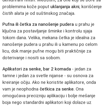
problemima kože poput
uklanjanja akni
, korišćenje
čistih alata je od suštinskog značaja.
Pufna ili četka za nanošenje pudera
u prahu je
ključna za postavljanje šminke i kontrolu sjaja
tokom dana. Velika, mekana četka je idealna za
nanošenje pudera u prahu ili u kamenu po celom
licu, dok manje pufne mogu biti praktičnije za
doterivanje i nositi sa sobom.
Aplikatori za senke, bar 2 komada
- jedan za
tamne i jedan za svetle nijanse - su osnova za
kreiranje očiju. Ako ne koristite aplikatore, onda
vam je neophodna
četkica za senke
. Ona
omogućava precizniju aplikaciju i bolje mešanje
boja nego standardni aplikatori koji dolaze uz