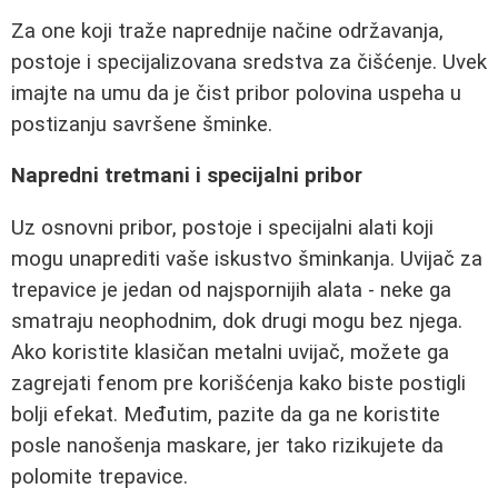
Za one koji traže naprednije načine održavanja,
postoje i specijalizovana sredstva za čišćenje. Uvek
imajte na umu da je čist pribor polovina uspeha u
postizanju savršene šminke.
Napredni tretmani i specijalni pribor
Uz osnovni pribor, postoje i specijalni alati koji
mogu unaprediti vaše iskustvo šminkanja. Uvijač za
trepavice je jedan od najspornijih alata - neke ga
smatraju neophodnim, dok drugi mogu bez njega.
Ako koristite klasičan metalni uvijač, možete ga
zagrejati fenom pre korišćenja kako biste postigli
bolji efekat. Međutim, pazite da ga ne koristite
posle nanošenja maskare, jer tako rizikujete da
polomite trepavice.