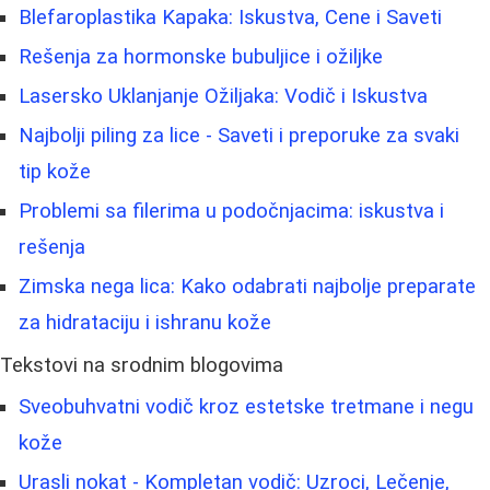
Blefaroplastika Kapaka: Iskustva, Cene i Saveti
Rešenja za hormonske bubuljice i ožiljke
Lasersko Uklanjanje Ožiljaka: Vodič i Iskustva
Najbolji piling za lice - Saveti i preporuke za svaki
tip kože
Problemi sa filerima u podočnjacima: iskustva i
rešenja
Zimska nega lica: Kako odabrati najbolje preparate
za hidrataciju i ishranu kože
Tekstovi na srodnim blogovima
Sveobuhvatni vodič kroz estetske tretmane i negu
kože
Urasli nokat - Kompletan vodič: Uzroci, Lečenje,