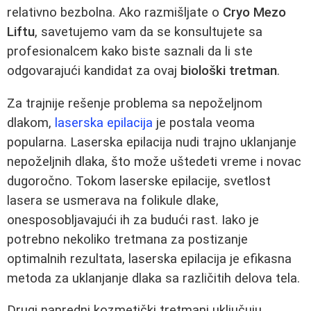
relativno bezbolna. Ako razmišljate o
Cryo Mezo
Liftu
, savetujemo vam da se konsultujete sa
profesionalcem kako biste saznali da li ste
odgovarajući kandidat za ovaj
biološki tretman
.
Za trajnije rešenje problema sa nepoželjnom
dlakom,
laserska epilacija
je postala veoma
popularna. Laserska epilacija nudi trajno uklanjanje
nepoželjnih dlaka, što može uštedeti vreme i novac
dugoročno. Tokom laserske epilacije, svetlost
lasera se usmerava na folikule dlake,
onesposobljavajući ih za budući rast. Iako je
potrebno nekoliko tretmana za postizanje
optimalnih rezultata, laserska epilacija je efikasna
metoda za uklanjanje dlaka sa različitih delova tela.
Drugi napredni kozmetički tretmani uključuju