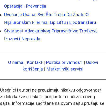
Operacija i Prevencija
Uvećanje Usana: Sve Što Treba Da Znate O
Hijaluronskim Filerima, Lip Liftu i Lipotransferu
Stvarnost Advokatskog Pripravništva: Troškovi,
Izazovi i Nepravda
O nama
|
Kontakt
|
Politika privatnosti
|
Uslovi
korišćenja
|
Marketinški servisi
Urednici i autori ne preuzimaju nikakvu odgovornost
za bilo kakve greške ili propuste u sadržaju ovog
sajta. Informacije sadržane na ovom sajtu pružaju se