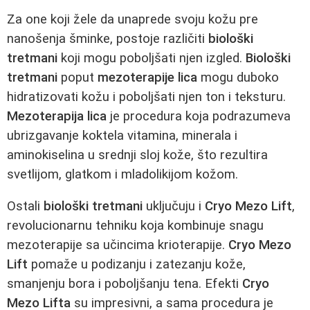
Za one koji žele da unaprede svoju kožu pre
nanošenja šminke, postoje različiti
biološki
tretmani
koji mogu poboljšati njen izgled.
Biološki
tretmani
poput
mezoterapije lica
mogu duboko
hidratizovati kožu i poboljšati njen ton i teksturu.
Mezoterapija lica
je procedura koja podrazumeva
ubrizgavanje koktela vitamina, minerala i
aminokiselina u srednji sloj kože, što rezultira
svetlijom, glatkom i mladolikijom kožom.
Ostali
biološki tretmani
uključuju i
Cryo Mezo Lift
,
revolucionarnu tehniku koja kombinuje snagu
mezoterapije sa učincima krioterapije.
Cryo Mezo
Lift
pomaže u podizanju i zatezanju kože,
smanjenju bora i poboljšanju tena. Efekti
Cryo
Mezo Lifta
su impresivni, a sama procedura je