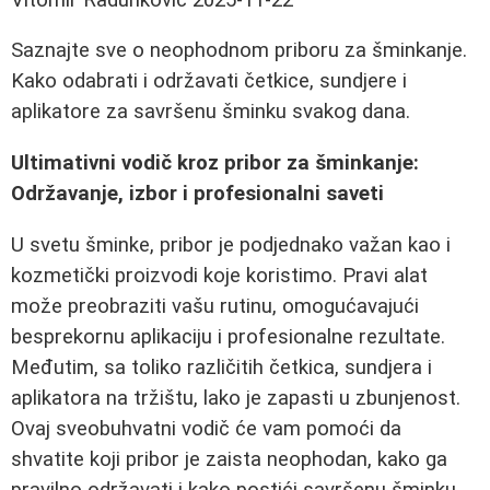
Saznajte sve o neophodnom priboru za šminkanje.
Kako odabrati i održavati četkice, sundjere i
aplikatore za savršenu šminku svakog dana.
Ultimativni vodič kroz pribor za šminkanje:
Održavanje, izbor i profesionalni saveti
U svetu šminke, pribor je podjednako važan kao i
kozmetički proizvodi koje koristimo. Pravi alat
može preobraziti vašu rutinu, omogućavajući
besprekornu aplikaciju i profesionalne rezultate.
Međutim, sa toliko različitih četkica, sundjera i
aplikatora na tržištu, lako je zapasti u zbunjenost.
Ovaj sveobuhvatni vodič će vam pomoći da
shvatite koji pribor je zaista neophodan, kako ga
pravilno održavati i kako postići savršenu šminku