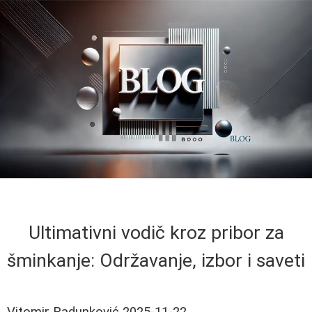
Ultimativni vodič kroz pribor za
šminkanje: Održavanje, izbor i saveti
Vitomir Radunković
2025-11-22