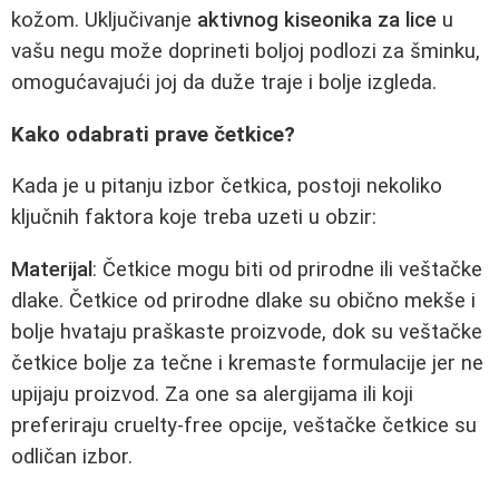
kožom. Uključivanje
aktivnog kiseonika za lice
u
vašu negu može doprineti boljoj podlozi za šminku,
omogućavajući joj da duže traje i bolje izgleda.
Kako odabrati prave četkice?
Kada je u pitanju izbor četkica, postoji nekoliko
ključnih faktora koje treba uzeti u obzir:
Materijal
: Četkice mogu biti od prirodne ili veštačke
dlake. Četkice od prirodne dlake su obično mekše i
bolje hvataju praškaste proizvode, dok su veštačke
četkice bolje za tečne i kremaste formulacije jer ne
upijaju proizvod. Za one sa alergijama ili koji
preferiraju cruelty-free opcije, veštačke četkice su
odličan izbor.