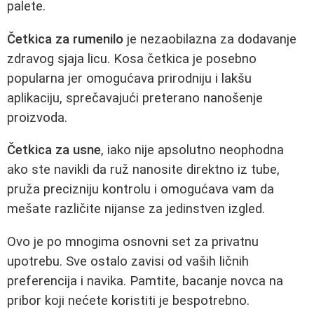
palete.
Četkica za rumenilo
je nezaobilazna za dodavanje
zdravog sjaja licu. Kosa četkica je posebno
popularna jer omogućava prirodniju i lakšu
aplikaciju, sprečavajući preterano nanošenje
proizvoda.
Četkica za usne
, iako nije apsolutno neophodna
ako ste navikli da ruž nanosite direktno iz tube,
pruža precizniju kontrolu i omogućava vam da
mešate različite nijanse za jedinstven izgled.
Ovo je po mnogima osnovni set za privatnu
upotrebu. Sve ostalo zavisi od vaših ličnih
preferencija i navika. Pamtite, bacanje novca na
pribor koji nećete koristiti je bespotrebno.