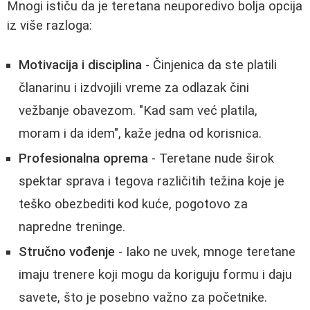
Mnogi ističu da je teretana neuporedivo bolja opcija
iz više razloga:
Motivacija i disciplina
- Činjenica da ste platili
članarinu i izdvojili vreme za odlazak čini
vežbanje obavezom. "Kad sam već platila,
moram i da idem", kaže jedna od korisnica.
Profesionalna oprema
- Teretane nude širok
spektar sprava i tegova različitih težina koje je
teško obezbediti kod kuće, pogotovo za
napredne treninge.
Stručno vođenje
- Iako ne uvek, mnoge teretane
imaju trenere koji mogu da koriguju formu i daju
savete, što je posebno važno za početnike.