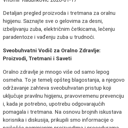
Detaljan pregled proizvoda i tretmana za oralnu
higijenu. Saznajte sve o gelovima za desni,
izbeljivanju zuba, električnim četkicama, lečenju
paradentoze i vađenju zuba u trudnoći.
Sveobuhvatni Vodič za Oralno Zdravlje:
Proizvodi, Tretmani i Saveti
Oralno zdravlje je mnogo više od samo lepog
osmeha. To je temelj opšteg blagostanja, a njegovo
održavanje zahteva sveobuhvatan pristup koji
uključuje pravilnu higijenu, pravovremenu prevenciju
i, kada je potrebno, upotrebu odgovarajućih
pomagala i tretmana. Na osnovu brojnih iskustava
korisnika i diskusija, prikupili smo informacije o
najčešće pominjanim proizvodima i procedurama,