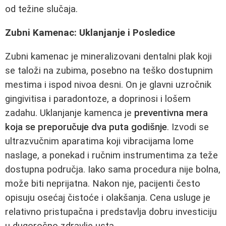
od težine slučaja.
Zubni Kamenac: Uklanjanje i Posledice
Zubni kamenac je mineralizovani dentalni plak koji
se taloži na zubima, posebno na teško dostupnim
mestima i ispod nivoa desni. On je glavni uzročnik
gingivitisa i paradontoze, a doprinosi i lošem
zadahu. Uklanjanje kamenca je
preventivna mera
koja se preporučuje dva puta godišnje
. Izvodi se
ultrazvučnim aparatima koji vibracijama lome
naslage, a ponekad i ručnim instrumentima za teže
dostupna područja. Iako sama procedura nije bolna,
može biti neprijatna. Nakon nje, pacijenti često
opisuju osećaj čistoće i olakšanja. Cena usluge je
relativno pristupačna i predstavlja dobru investiciju
u dugoročno zdravlje usta.