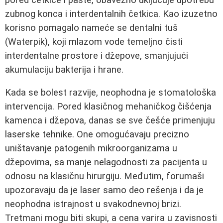
zubnog konca i interdentalnih četkica. Kao izuzetno
korisno pomagalo nameće se dentalni tuš
(Waterpik), koji mlazom vode temeljno čisti
interdentalne prostore i džepove, smanjujući
akumulaciju bakterija i hrane.
Kada se bolest razvije, neophodna je stomatološka
intervencija. Pored klasičnog mehaničkog čišćenja
kamenca i džepova, danas se sve češće primenjuju
laserske tehnike. One omogućavaju precizno
uništavanje patogenih mikroorganizama u
džepovima, sa manje nelagodnosti za pacijenta u
odnosu na klasičnu hirurgiju. Međutim, forumaši
upozoravaju da je laser samo deo rešenja i da je
neophodna istrajnost u svakodnevnoj brizi.
Tretmani mogu biti skupi, a cena varira u zavisnosti