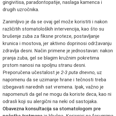
gingivitisa, paradontopatije, naslaga kamenca i
drugih uzročnika.
Zanimljivo je da se ovaj gel može koristiti i nakon
različitih stomatoloških intervencija, kao što su
brušenje zuba za fiksne proteze, postavljanje
krunica i mostova, jer aktivno doprinosi održavanju
zdravlja desni. Način primene je jednostavan: nakon
pranja zuba, gel se blagim kružnim pokretima
prstom nanosi na spoljnu stranu desni.
Preporučena učestalost je
2-3 puta dnevno
, uz
napomenu da se uzimanje hrane i tečnosti treba
izbegavati narednih sat vremena. Ipak, važno je
napomenuti da gel ne mogu da koriste deca, kao ni
odrasli koji su alergični na neki od sastojaka.
Obavezna konsultacija sa stomatologom pre
početka tretmana
je ključna. Korisnici na forumima