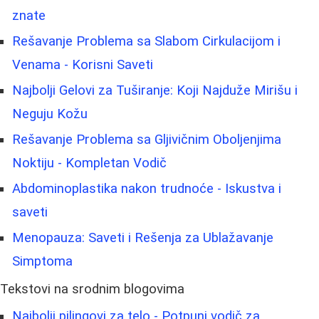
znate
Rešavanje Problema sa Slabom Cirkulacijom i
Venama - Korisni Saveti
Najbolji Gelovi za Tuširanje: Koji Najduže Mirišu i
Neguju Kožu
Rešavanje Problema sa Gljivičnim Oboljenjima
Noktiju - Kompletan Vodič
Abdominoplastika nakon trudnoće - Iskustva i
saveti
Menopauza: Saveti i Rešenja za Ublažavanje
Simptoma
Tekstovi na srodnim blogovima
Najbolji pilingovi za telo - Potpuni vodič za