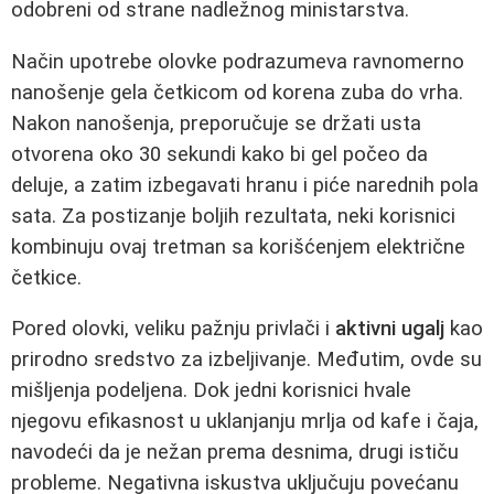
odobreni od strane nadležnog ministarstva.
Način upotrebe olovke podrazumeva ravnomerno
nanošenje gela četkicom od korena zuba do vrha.
Nakon nanošenja, preporučuje se držati usta
otvorena oko 30 sekundi kako bi gel počeo da
deluje, a zatim izbegavati hranu i piće narednih pola
sata. Za postizanje boljih rezultata, neki korisnici
kombinuju ovaj tretman sa korišćenjem električne
četkice.
Pored olovki, veliku pažnju privlači i
aktivni ugalj
kao
prirodno sredstvo za izbeljivanje. Međutim, ovde su
mišljenja podeljena. Dok jedni korisnici hvale
njegovu efikasnost u uklanjanju mrlja od kafe i čaja,
navodeći da je nežan prema desnima, drugi ističu
probleme. Negativna iskustva uključuju povećanu