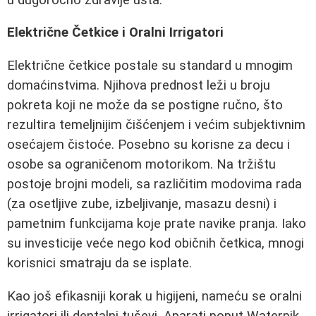
Električne Četkice i Oralni Irrigatori
Električne četkice postale su standard u mnogim
domaćinstvima. Njihova prednost leži u broju
pokreta koji ne može da se postigne ručno, što
rezultira temeljnijim čišćenjem i većim subjektivnim
osećajem čistoće. Posebno su korisne za decu i
osobe sa ograničenom motorikom. Na tržištu
postoje brojni modeli, sa različitim modovima rada
(za osetljive zube, izbeljivanje, masazu desni) i
pametnim funkcijama koje prate navike pranja. Iako
su investicije veće nego kod običnih četkica, mnogi
korisnici smatraju da se isplate.
Kao još efikasniji korak u higijeni, nameću se oralni
irrigatori ili dentalni tuševi. Aparati poput Waterpik