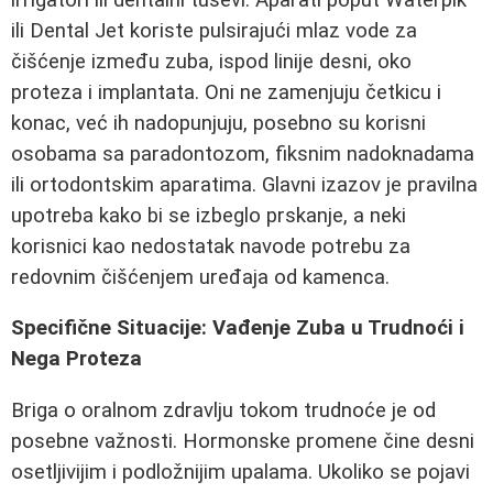
ili Dental Jet koriste pulsirajući mlaz vode za
čišćenje između zuba, ispod linije desni, oko
proteza i implantata. Oni ne zamenjuju četkicu i
konac, već ih nadopunjuju, posebno su korisni
osobama sa paradontozom, fiksnim nadoknadama
ili ortodontskim aparatima. Glavni izazov je pravilna
upotreba kako bi se izbeglo prskanje, a neki
korisnici kao nedostatak navode potrebu za
redovnim čišćenjem uređaja od kamenca.
Specifične Situacije: Vađenje Zuba u Trudnoći i
Negа Proteza
Briga o oralnom zdravlju tokom trudnoće je od
posebne važnosti. Hormonske promene čine desni
osetljivijim i podložnijim upalama. Ukoliko se pojavi