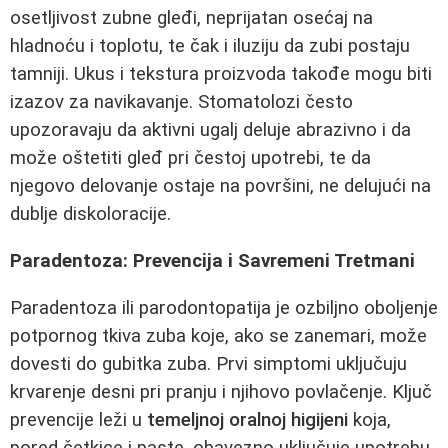
osetljivost zubne gleđi, neprijatan osećaj na
hladnoću i toplotu, te čak i iluziju da zubi postaju
tamniji. Ukus i tekstura proizvoda takođe mogu biti
izazov za navikavanje. Stomatolozi često
upozoravaju da aktivni ugalj deluje abrazivno i da
može oštetiti gleđ pri čestoj upotrebi, te da
njegovo delovanje ostaje na površini, ne delujući na
dublje diskoloracije.
Paradentoza: Prevencija i Savremeni Tretmani
Paradentoza ili parodontopatija je ozbiljno oboljenje
potpornog tkiva zuba koje, ako se zanemari, može
dovesti do gubitka zuba. Prvi simptomi uključuju
krvarenje desni pri pranju i njihovo povlačenje. Ključ
prevencije leži u
temeljnoj oralnoj higijeni
koja,
pored četkice i paste, obavezno uključuje upotrebu