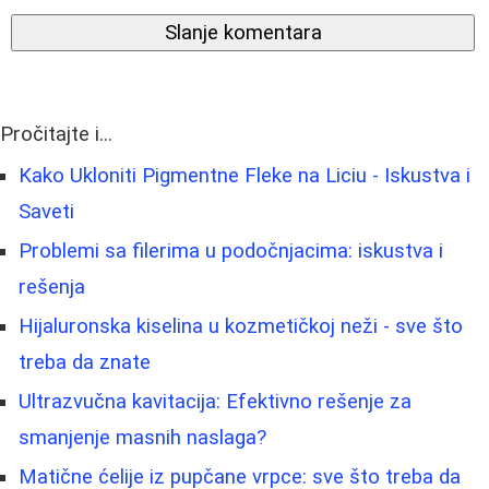
Slanje komentara
Pročitajte i...
Kako Ukloniti Pigmentne Fleke na Liciu - Iskustva i
Saveti
Problemi sa filerima u podočnjacima: iskustva i
rešenja
Hijaluronska kiselina u kozmetičkoj neži - sve što
treba da znate
Ultrazvučna kavitacija: Efektivno rešenje za
smanjenje masnih naslaga?
Matične ćelije iz pupčane vrpce: sve što treba da