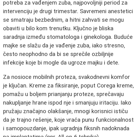
potreba za vađenjem zuba, najpovoljniji period za
intervenciju je drugi trimestar. Savremeni anestetici
se smatraju bezbednim, a hitni zahvati se mogu
obaviti u bilo kom trenutku. Ključno je bliska
saradnja između stomatologa i ginekologa. Buduće
majke se slažu da je vađenje zuba, iako stresno,
često neophodno da bi se sprečile ozbiljnije
infekcije koje bi mogle da ugroze majku i dete.
Za nosioce mobilnih proteza, svakodnevni komfor
je ključan. Kreme za fiksiranje, poput Corega kreme,
pomažu u boljem prianjanju proteze, sprečavaju
nakupljanje hrane ispod nje i smanjuju iritaciju. Iako
pružaju značajno olakšanje, mnogi korisnici ističu
da je trajno rešenje, koje vraća punu funkcionalnost
i samopouzdanje, ipak ugradnja fiksnih nadoknada
na implantatima (npr. All-on-6 tehnika).