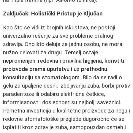
Zaključak: Holistički Pristup je Ključan
Kao što se vidi iz brojnih iskustava, ne postoji
univerzalno rešenje za sve probleme oralnog
zdravlja. Ono što deluje za jednu osobu, ne mora
nužno delovati za drugu.
Temelj ostaje
nepromenjen: redovna i pravilna higijena, koristiti
proizvode prema uputstvu i uz prethodnu
konsultaciju sa stomatologom.
Bilo da se radi o
gelu za upaljene desni, izbeljivanju zuba, borbi protiv
paradentoze ili odabiru električne četkice,
informisanost i doslednost su najbolji saveznici.
Pametna investicija u kvalitetne proizvode za negu i
redovne stomatološke preglede dugoročno će se
isplatiti kroz zdravlje zuba, samopouzdan osmeh i