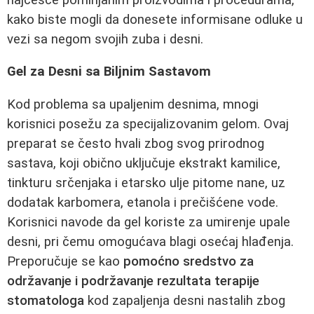
kako biste mogli da donesete informisane odluke u
vezi sa negom svojih zuba i desni.
Gel za Desni sa Biljnim Sastavom
Kod problema sa upaljenim desnima, mnogi
korisnici posežu za specijalizovanim gelom. Ovaj
preparat se često hvali zbog svog prirodnog
sastava, koji obično uključuje ekstrakt kamilice,
tinkturu srčenjaka i etarsko ulje pitome nane, uz
dodatak karbomera, etanola i prečišćene vode.
Korisnici navode da gel koriste za umirenje upale
desni, pri čemu omogućava blagi osećaj hlađenja.
Preporučuje se kao
pomoćno sredstvo za
održavanje i podržavanje rezultata terapije
stomatologa
kod zapaljenja desni nastalih zbog