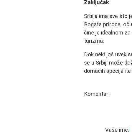
Zaključak
Srbija ima sve što 
Bogata priroda, oču
čine je idealnom za
turizma.
Dok neki još uvek s
se u Srbiji može dož
domaćih specijalite
Komentari
Vaše ime: