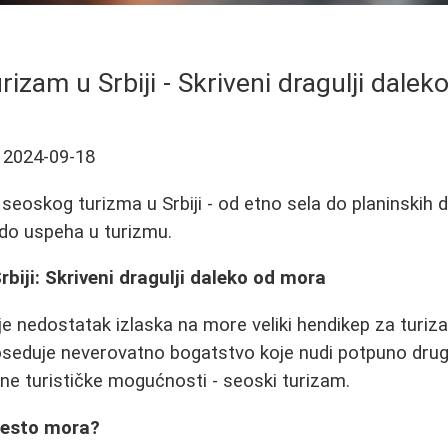
rizam u Srbiji - Skriveni dragulji dale
2024-09-18
 seoskog turizma u Srbiji - od etno sela do planinskih
t do uspeha u turizmu.
rbiji: Skriveni dragulji daleko od mora
e nedostatak izlaska na more veliki hendikep za turizam
eduje neverovatno bogatstvo koje nudi potpuno drugač
ne turističke mogućnosti - seoski turizam.
mesto mora?