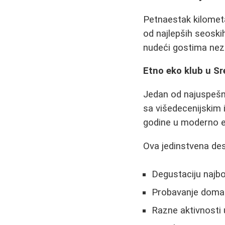
Petnaestak kilomet
od najlepših seoski
nudeći gostima nez
Etno eko klub u S
Jedan od najuspešn
sa višedecenijskim
godine u moderno e
Ova jedinstvena dest
Degustaciju najb
Probavanje domaći
Razne aktivnosti u