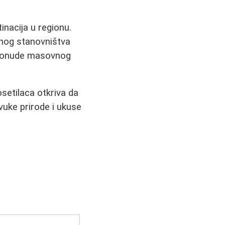
inacija u regionu.
alnog stanovništva
e ponude masovnog
setilaca otkriva da
zvuke prirode i ukuse