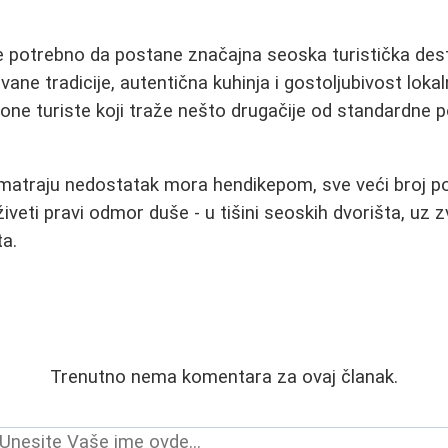
je potrebno da postane značajna seoska turistička dest
vane tradicije, autentična kuhinja i gostoljubivost lok
 one turiste koji traže nešto drugačije od standardn
matraju nedostatak mora hendikepom, sve veći broj po
iveti pravi odmor duše - u tišini seoskih dvorišta, uz 
ta.
Trenutno nema komentara za ovaj članak.