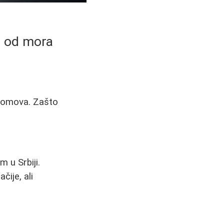
ko od mora
 domova. Zašto
 u Srbiji.
ije, ali