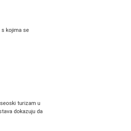
i s kojima se
 seoski turizam u
nstava dokazuju da