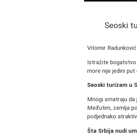
Seoski tu
Vitomir Radunković
Istražite bogatstvo
more nije jedini pu
Seoski turizam u S
Mnogi smatraju da j
Međutim, zemlja pos
podjednako atraktiv
Šta Srbija nudi u