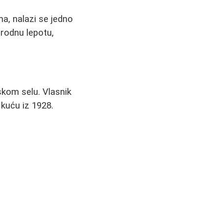
a, nalazi se jedno
irodnu lepotu,
kom selu. Vlasnik
kuću iz 1928.