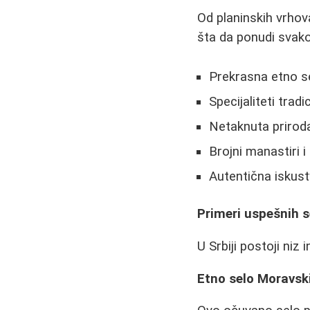
Od planinskih vrhova
šta da ponudi svako
Prekrasna etno se
Specijaliteti tra
Netaknuta priroda
Brojni manastiri i
Autentična iskus
Primeri uspešnih s
U Srbiji postoji niz
Etno selo Moravsk