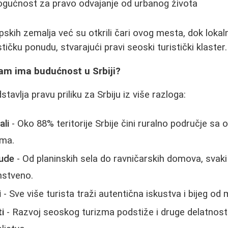
mogućnost za pravo odvajanje od urbanog života
pskih zemalja već su otkrili čari ovog mesta, dok lokal
stičku ponudu, stvarajući pravi seoski turistički klaster.
zam ima budućnost u Srbiji?
tavlja pravu priliku za Srbiju iz više razloga:
ali
- Oko 88% teritorije Srbije čini ruralno područje sa
ima.
nude
- Od planinskih sela do ravničarskih domova, svak
nstveno.
i
- Sve više turista traži autentična iskustva i bijeg o
i
- Razvoj seoskog turizma podstiže i druge delatnosti 