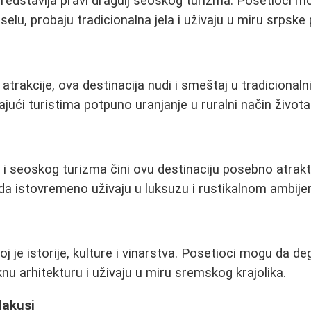
edstavlja pravi dragulj seoskog turizma. Posetioci m
selu, probaju tradicionalna jela i uživaju u miru srpske 
 atrakcije, ova destinacija nudi i smeštaj u tradiciona
ći turistima potpuno uranjanje u ruralni način života
e i seoskog turizma čini ovu destinaciju posebno atrak
 da istovremeno uživaju u luksuzu i rustikalnom ambije
je istorije, kulture i vinarstva. Posetioci mogu da deg
knu arhitekturu i uživaju u miru sremskog krajolika.
lakusi