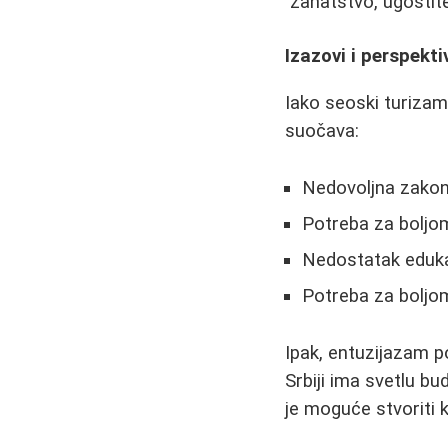
zanatstvo, ugostite
Izazovi i perspekti
Iako seoski turizam
suočava:
Nedovoljna zakons
Potreba za boljo
Nedostatak eduka
Potreba za boljo
Ipak, entuzijazam p
Srbiji ima svetlu b
je moguće stvoriti k