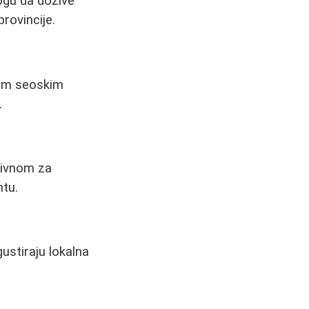
ogu da dožive
provincije.
lnim seoskim
.
tivnom za
ntu.
ustiraju lokalna