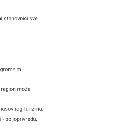
ni stanovnici sve
 ogromnim
i region može
d masovnog turizma.
- poljoprivredu,