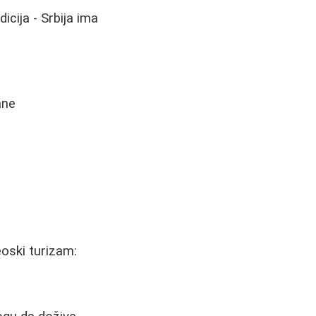
icija - Srbija ima
ane
eoski turizam: