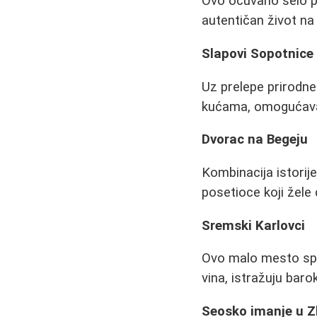
Ovo očuvano selo pr
autentičan život na 
Slapovi Sopotnice
Uz prelepe prirodne
kućama, omogućavaju
Dvorac na Begeju
Kombinacija istorij
posetioce koji žele
Sremski Karlovci
Ovo malo mesto spoj 
vina, istražuju baro
Seosko imanje u Z