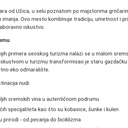
ara od Užica, u selu poznatom po majstorima grnčarim
h imanja. Ovo mesto kombinuje tradiciju, umetnost i pr
aboravno iskustvo.
remu
ijih primera seoskog turizma nalazi se u malom srems
 iskustvom u turizmu transformisao je staru gazdačku 
tno eko odmaralište.
inacija nudi:
oljih sremskih vina u autentičnom podrumu
h specijaliteta kao što su kobasice, šunke i kulen
 prirodi - od pecanja do biciklizma