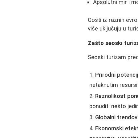
Apsolutni mir i 
Gosti iz raznih evro
više uključuju u turi
Zašto seoski turi
Seoski turizam preds
Prirodni potencij
netaknutim resurs
Raznolikost po
ponuditi nešto jedi
Globalni trendov
Ekonomski efekt