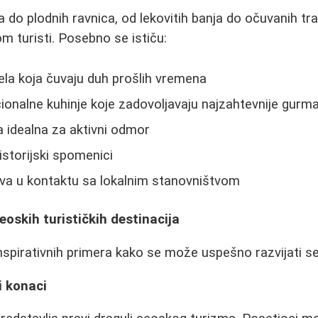
 do plodnih ravnica, od lekovitih banja do očuvanih trad
m turisti. Posebno se ističu:
la koja čuvaju duh prošlih vremena
dicionalne kuhinje koje zadovoljavaju najzahtevnije gurm
 idealna za aktivni odmor
 istorijski spomenici
tva u kontaktu sa lokalnim stanovništvom
eoskih turističkih destinacija
 inspirativnih primera kako se može uspešno razvijati s
i konaci