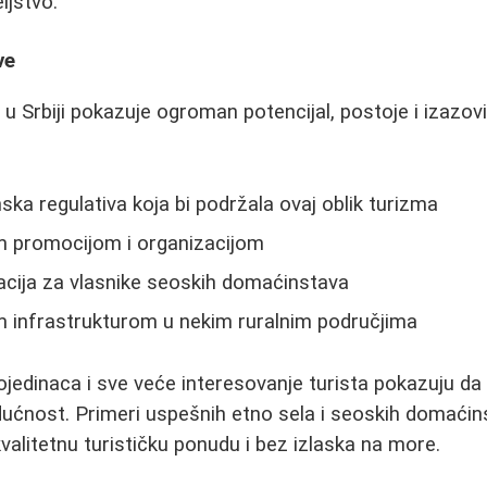
ljstvo.
ve
 u Srbiji pokazuje ogroman potencijal, postoje i izazov
ka regulativa koja bi podržala ovaj oblik turizma
m promocijom i organizacijom
cija za vlasnike seoskih domaćinstava
m infrastrukturom u nekim ruralnim područjima
ojedinaca i sve veće interesovanje turista pokazuju da
udućnost. Primeri uspešnih etno sela i seoskih domaći
valitetnu turističku ponudu i bez izlaska na more.