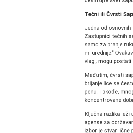
dešifrujte svet sap
Tečni ili Čvrsti Sa
Jedna od osnovnih 
Zastupnici tečnih s
samo za pranje ruku
mi urednije." Ovakav
vlagi, mogu postati 
Međutim, čvrsti sa
brijanje lice se čes
penu. Takođe, mnogi
koncentrovane dobrob
Ključna razlika leži
agense za održavanj
izbor je stvar lične