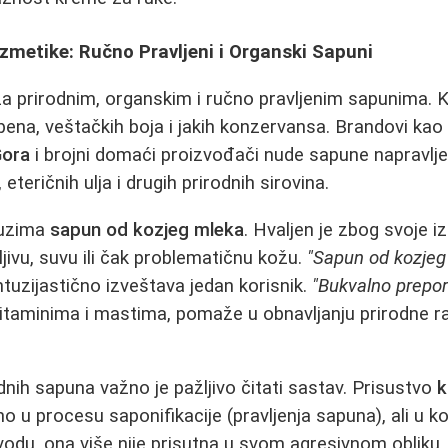
zmetike: Ručno Pravljeni i Organski Sapuni
 za prirodnim, organskim i ručno pravljenim sapunima. K
ena, veštačkih boja i jakih konzervansa. Brandovi kao
Gora
i brojni domaći proizvođači nude sapune napravlj
 eteričnih ulja i drugih prirodnih sirovina.
uzima
sapun od kozjeg mleka
. Hvaljen je zbog svoje i
jivu, suvu ili čak problematičnu kožu.
"Sapun od kozjeg
tuzijastično izveštava jedan korisnik.
"Bukvalno preporo
vitaminima i mastima, pomaže u obnavljanju prirodne 
nih sapuna važno je pažljivo čitati sastav. Prisustvo
k
 u procesu saponifikacije (pravljenja sapuna), ali u 
odu, ona više nije prisutna u svom agresivnom obliku. 