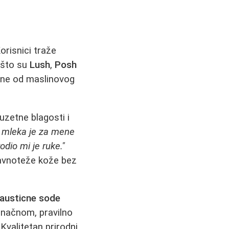
orisnici traže
 što su
Lush
,
Posh
ene od maslinovog
zuzetne blagosti i
 mleka je za mene
dio mi je ruke."
ravnoteže kože bez
austicne sode
konačnom, pravilno
Kvalitetan prirodni