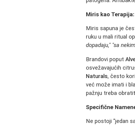
patogena. Antibakte
Miris kao Terapija
Miris sapuna je čes
ruku u mali ritual o
dopadaju,"
"sa nekim
Brandovi poput
Alv
osvežavajućih citru
Naturals
, često ko
već može imati i bl
pažnju treba obratit
Specifične Namene:
Ne postoji "jedan sa