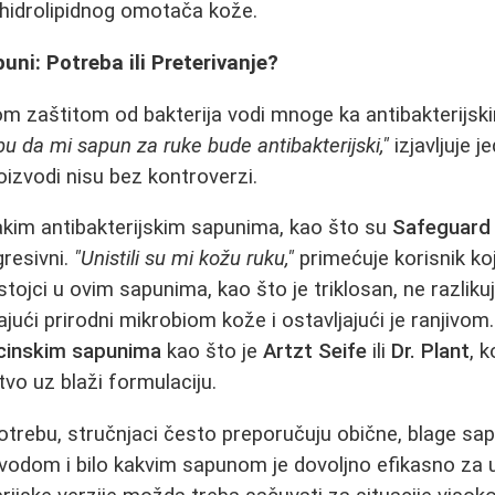
 hidrolipidnog omotača kože.
uni: Potreba ili Preterivanje?
m zaštitom od bakterija vodi mnoge ka antibakterijs
u da mi sapun za ruke bude antibakterijski,"
izjavljuje j
izvodi nisu bez kontroverzi.
akim antibakterijskim sapunima, kao što su
Safeguard
gresivni.
"Unistili su mi kožu ruku,"
primećuje korisnik koj
astojci u ovim sapunima, kao što je triklosan, ne razliku
ajući prirodni mikrobiom kože i ostavljajući je ranjivo
cinskim sapunima
kao što je
Artzt Seife
ili
Dr. Plant
, k
tvo uz blaži formulaciju.
trebu, stručnjaci često preporučuju obične, blage sa
vodom i bilo kakvim sapunom je dovoljno efikasno za u