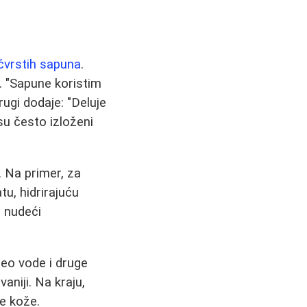
čvrstih sapuna
.
e. "Sapune koristim
ugi dodaje: "Deluje
 su često izloženi
 Na primer, za
tu, hidrirajuću
, nudeći
deo vode i druge
niji. Na kraju,
še kože.