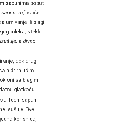
stim sapunima poput
m sapunom,"
ističe
a umivanje ili blagi
zjeg mleka
, stekli
isušuje, a divno
iranje, dok drugi
sa hidrirajućim
dok oni sa blagim
datnu glatkoću.
st. Tečni sapuni
ne isušuje.
"Ne
jedna korisnica,