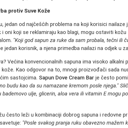
rba protiv Suve Kože
, jedan od najčešćih problema na koji korisici nailaze 
i oni koji se reklamiraju kao blagi, mogu ostaviti kožu ru
calom.
"Koji god sapun za ruke da sam probala, tečni ili čvr
se jedan korisnik, a njena primedba nailazi na odjek u za
a? Većina konvencionalnih sapuna ima visoko alkalni p
loj kože. Kao odgovor na to, mnogi proizvođači sada n
ućim sastojcima.
Sapun Dove Cream Bar
je često pomi
rno budu kao da su namazane kremom posle njega." Slič
 bademovo ulje, glicerin, aloa vera ili vitamin E mogu 
žu često leži u kombinaciji dobrog sapuna i redovne 
 savetuje:
"Posle svakog pranja ruku obavezno mažem k