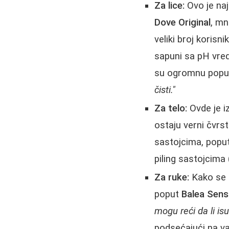
Za lice:
Ovo je naj
Dove Original
, mn
veliki broj korisn
sapuni sa pH vred
su ogromnu popul
čisti."
Za telo:
Ovde je iz
ostaju verni čvrst
sastojcima, poput
piling sastojcima 
Za ruke:
Kako se r
poput
Balea Sens
mogu reći da li is
podsećajući na v