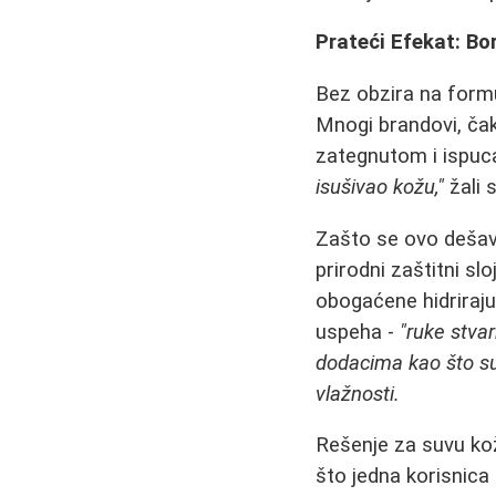
Prateći Efekat: Bo
Bez obzira na formu
Mnogi brandovi, čak 
zategnutom i ispu
isušivao kožu,"
žali 
Zašto se ovo dešav
prirodni zaštitni s
obogaćene hidriraj
uspeha -
"ruke stva
dodacima kao što su
vlažnosti.
Rešenje za suvu ko
što jedna korisnica