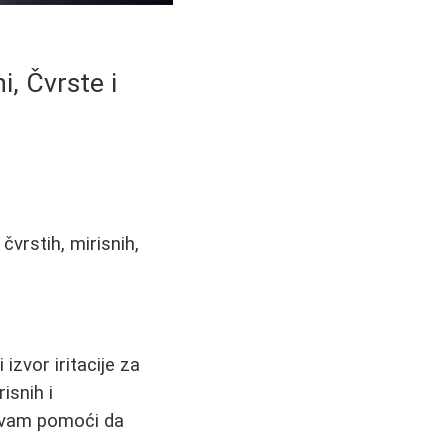
, Čvrste i
čvrstih, mirisnih,
 izvor iritacije za
isnih i
vam pomoći da