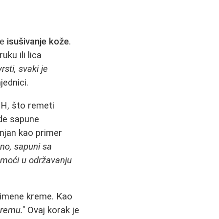
je
isušivanje kože
.
ku ili lica
sti, svaki je
jednici.
H, što remeti
ude sapune
njan kao primer
no, sapuni sa
pomoći u održavanju
primene kreme. Kao
remu."
Ovaj korak je