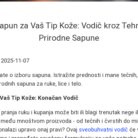
apun za Vaš Tip Kože: Vodič kroz Tehni
Prirodne Sapune
2025-11-07
te o izboru sapuna. Istražite prednosti i mane tečnih, 
irodnih sapuna za ruke, lice i telo.
Vaš Tip Kože: Konačan Vodič
anja ruku i kupanja može biti ili blagi trenutak nege ili
među mnoštvom proizvoda - od tečnih i čvrstih do mir
ronalazi upravo onaj pravi? Ovaj
sveobuhvatni vodič
će 