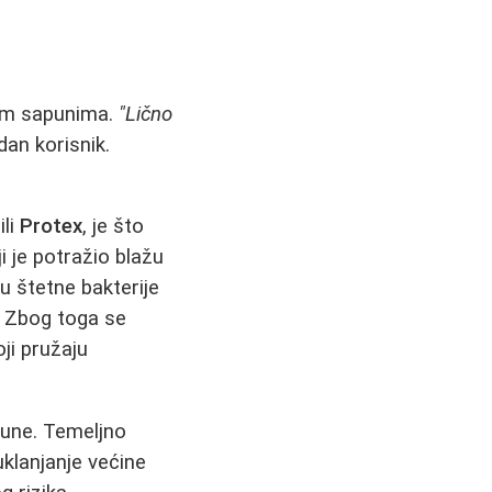
kim sapunima.
"Lično
edan korisnik.
ili
Protex
, je što
i je potražio blažu
ju štetne bakterije
m. Zbog toga se
oji pružaju
pune. Temeljno
klanjanje većine