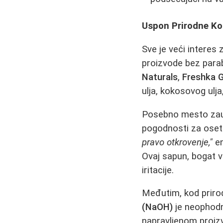
Uspon Prirodne Ko
Sve je veći interes
proizvode bez parab
Naturals
,
Freshka 
ulja, kokosovog ulja,
Posebno mesto za
pogodnosti za osetl
pravo otkrovenje,"
en
Ovaj sapun, bogat 
iritacije.
Međutim, kod prirod
(NaOH)
je neophodno
napravljenom proizv