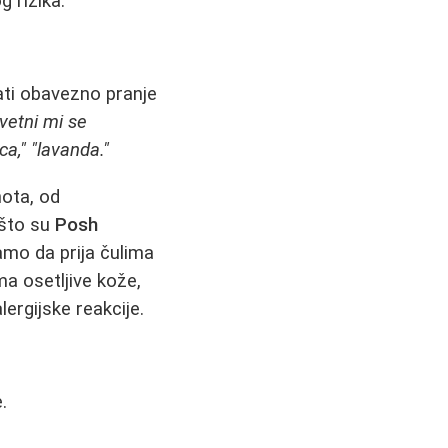
 rizika.
ati obavezno pranje
cvetni mi se
ca,"
"lavanda."
nota, od
 što su
Posh
amo da prija čulima
a osetljive kože,
lergijske reakcije.
.