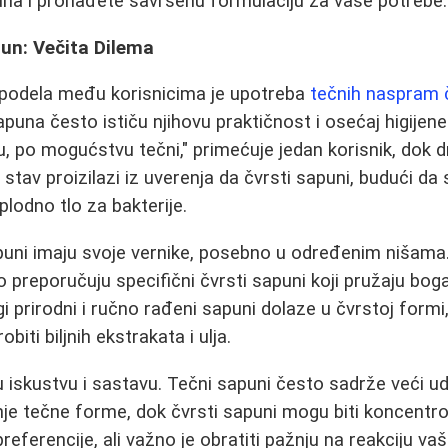
una i pronađete savršenu formulaciju za vaše potrebe.
pun: Večita Dilema
podela među korisnicima je upotreba
tečnih naspram 
apuna često ističu njihovu praktičnost i osećaj higijen
, po mogućstvu tečni," primećuje jedan korisnik, dok dr
 stav proizilazi iz uverenja da čvrsti sapuni, budući da
plodno tlo za bakterije.
puni imaju svoje vernike, posebno u određenim nišama.
to preporučuju specifični čvrsti sapuni koji pružaju boga
 prirodni i ručno rađeni sapuni dolaze u čvrstoj formi
iti biljnih ekstrakata i ulja.
 u iskustvu i sastavu. Tečni sapuni često sadrže veći u
e tečne forme, dok čvrsti sapuni mogu biti koncentrova
 preferencije, ali važno je obratiti pažnju na reakciju va