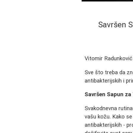
Savršen S
Vitomir Radunković
Sve što treba da zna
antibakterijskih i pr
Savršen Sapun za 
Svakodnevna rutina pr
vašu kožu. Kako se 
antibakterijskih - p