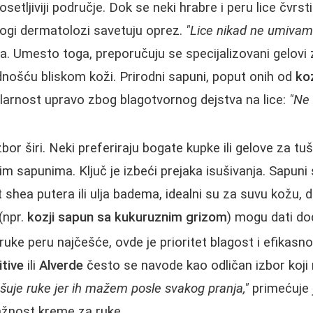
osetljiviji područje. Dok se neki hrabre i peru lice čvr
ogi dermatolozi savetuju oprez.
"Lice nikad ne umiva
ika. Umesto toga, preporučuju se specijalizovani gelovi z
nošću bliskom koži. Prirodni sapuni, poput onih od
ko
arnost upravo zbog blagotvornog dejstva na lice:
"Ne 
bor širi. Neki preferiraju bogate kupke ili gelove za tuš
im sapunima. Ključ je izbeći prejaka isušivanja. Sapuni 
 shea putera ili ulja badema, idealni su za suvu kožu, 
(npr.
kozji sapun sa kukuruznim grizom
) mogu dati do
uke peru najčešće, ovde je prioritet blagost i efikasno
itive
ili
Alverde
često se navode kao odličan izbor koji 
ušuje ruke jer ih mažem posle svakog pranja,"
primećuje 
ažnost kreme za ruke.