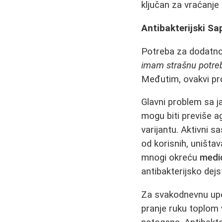
ključan za vraćanje
Antibakterijski Sap
Potreba za dodatno
imam strašnu potreb
Međutim, ovakvi pro
Glavni problem sa j
mogu biti previše a
varijantu. Aktivni s
od korisnih, uništav
mnogi okreću
medi
antibakterijsko dejs
Za svakodnevnu upo
pranje ruku toplom 