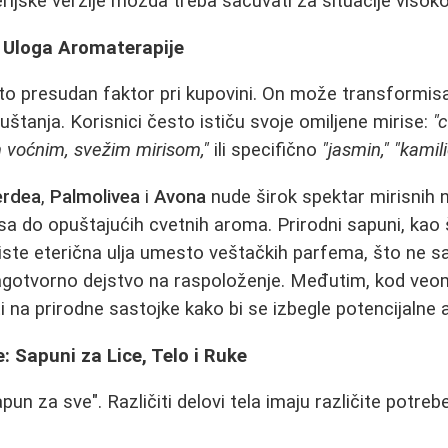
rijske verzije možda treba sačuvati za situacije visokog
: Uloga Aromaterapije
to presudan faktor pri kupovini. On može transformis
puštanja. Korisnici često ističu svoje omiljene mirise:
"
 voćnim, svežim mirisom,"
ili specifično
"jasmin,"
"kamili
erdea
,
Palmolivea
i
Avona
nude širok spektar mirisnih 
sa do opuštajućih cvetnih aroma. Prirodni sapuni, kao
riste eterična ulja umesto veštačkih parfema, što ne s
agotvorno dejstvo na raspoloženje. Međutim, kod veom
i na prirodne sastojke kako bi se izbegle potencijalne a
 Sapuni za Lice, Telo i Ruke
pun za sve". Različiti delovi tela imaju različite potrebe