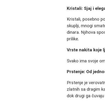
Kristali: Sjaj i ele
Kristali, posebno p
skuplji, mnogi smatr
dinara. Njihova spo
prilike.
Vrste nakita koje 
Svako ima svoje omi
Prstenje: Od jedno
Prstenje je verovat
zlatnih sa dragim k
dok drugi ga čuvaju 