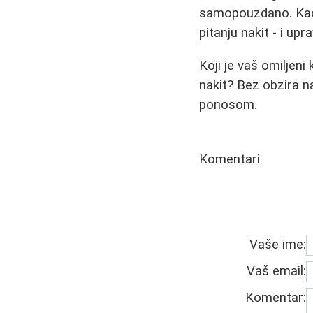
samopouzdano. Kao št
pitanju nakit - i up
Koji je vaš omiljeni
nakit? Bez obzira na
ponosom.
Komentari
Vaše ime:
Vaš email:
Komentar: