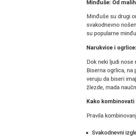
Minđuše: Od malih 
Minđuše su drugi om
svakodnevno nošenje
su popularne minđu
Narukvice i ogrlic
Dok neki ljudi nose 
Biserna ogrlica, na
veruju da biseri i
žlezde, mada naučn
Kako kombinovati na
Pravila kombinovanja
Svakodnevni izgl