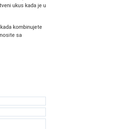
tveni ukus kada je u
la kada kombinujete
 nosite sa