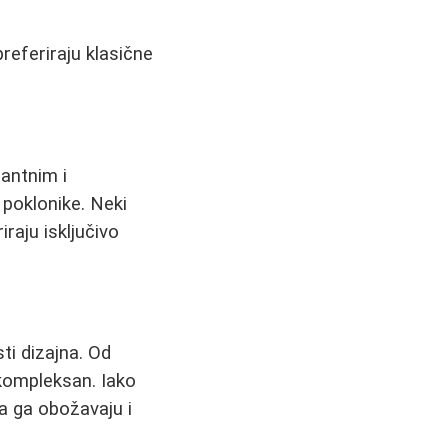
preferiraju klasične
gantnim i
 poklonike. Neki
iraju isključivo
ti dizajna. Od
 kompleksan. Iako
a ga obožavaju i