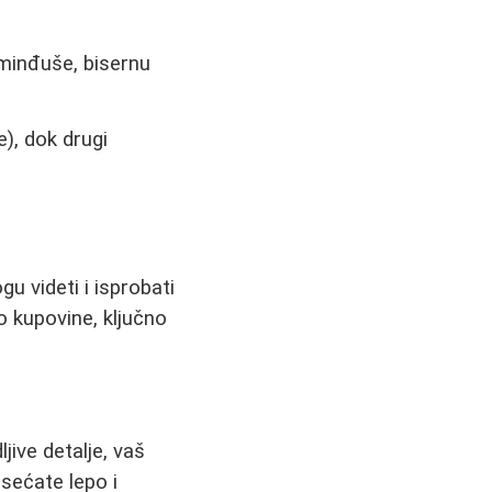
e minđuše, bisernu
e), dok drugi
gu videti i isprobati
o kupovine, ključno
ljive detalje, vaš
sećate lepo i