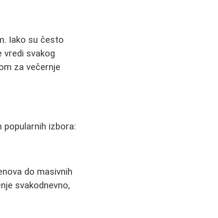
m. Iako su često
še vredi svakog
kom za večernje
 popularnih izbora:
tenova do masivnih
tenje svakodnevno,