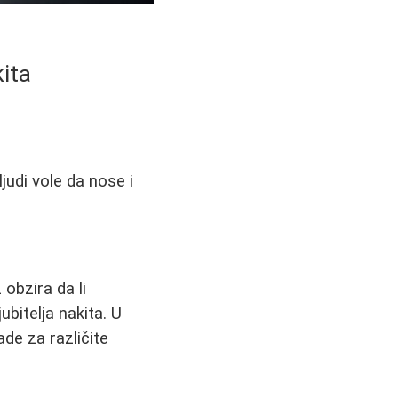
kita
ljudi vole da nose i
 obzira da li
ubitelja nakita. U
de za različite