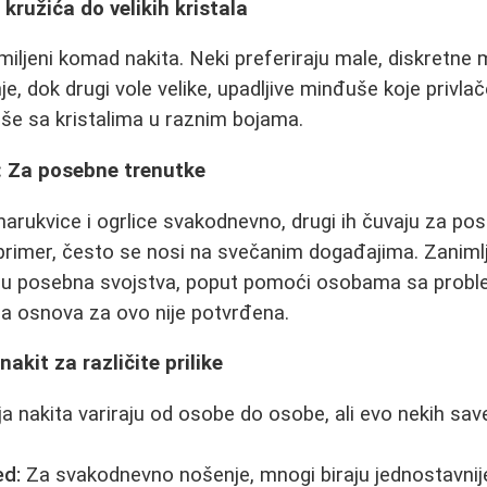
kružića do velikih kristala
iljeni komad nakita. Neki preferiraju male, diskretne
, dok drugi vole velike, upadljive minđuše koje privla
še sa kristalima u raznim bojama.
e: Za posebne trenutke
narukvice i ogrlice svakodnevno, drugi ih čuvaju za pose
 primer, često se nosi na svečanim događajima. Zanimlj
maju posebna svojstva, poput pomoći osobama sa probl
a osnova za ovo nije potvrđena.
kit za različite prilike
 nakita variraju od osobe do osobe, ali evo nekih savet
ed:
Za svakodnevno nošenje, mnogi biraju jednostavni