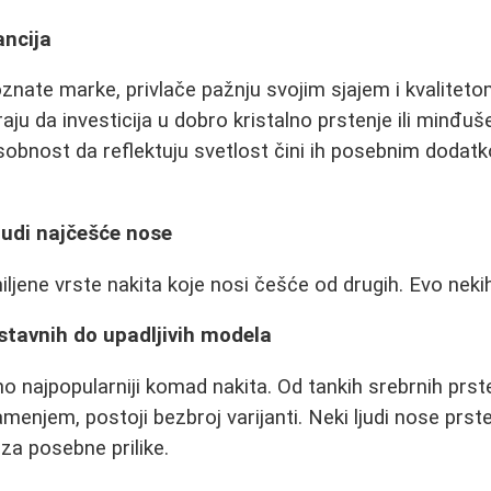
gancija
oznate marke, privlače pažnju svojim sjajem i kvaliteto
aju da investicija u dobro kristalno prstenje ili minđu
sobnost da reflektuju svetlost čini ih posebnim dodat
ljudi najčešće nose
ljene vrste nakita koje nosi češće od drugih. Evo nekih
stavnih do upadljivih modela
no najpopularniji komad nakita. Od tankih srebrnih prs
amenjem, postoji bezbroj varijanti. Neki ljudi nose prs
za posebne prilike.