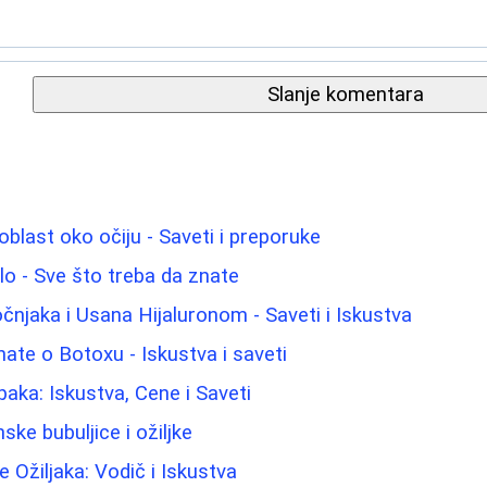
Slanje komentara
blast oko očiju - Saveti i preporuke
elo - Sve što treba da znate
njaka i Usana Hijaluronom - Saveti i Iskustva
nate o Botoxu - Iskustva i saveti
paka: Iskustva, Cene i Saveti
ke bubuljice i ožiljke
 Ožiljaka: Vodič i Iskustva