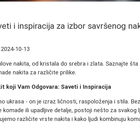
eti i inspiracija za izbor savršenog na
2024-10-13
tilove nakita, od kristala do srebra i zlata. Saznajte šta 
e nakita za različite prilike.
t koji Vam Odgovara: Saveti i Inspiracija
o ukrasa - on je izraz ličnosti, raspoloženja i stila. Bez
komade ili upadljive detalje, postoji nešto za svakog lj
ujemo različite vrste nakita i kako ljudi kombinuju koma