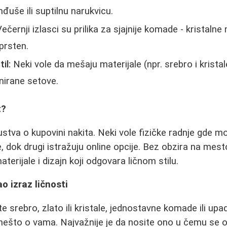
đuše ili suptilnu narukvicu.
ečernji izlasci su prilika za sjajnije komade - kristaln
 prsten.
il:
Neki vole da mešaju materijale (npr. srebro i kristal
inirane setove.
t?
ustva o kupovini nakita. Neki vole fizičke radnje gde mo
 dok drugi istražuju online opcije. Bez obzira na mest
materijale i dizajn koji odgovara ličnom stilu.
o izraz ličnosti
te srebro, zlato ili kristale, jednostavne komade ili upad
 nešto o vama. Najvažnije je da nosite ono u čemu se o