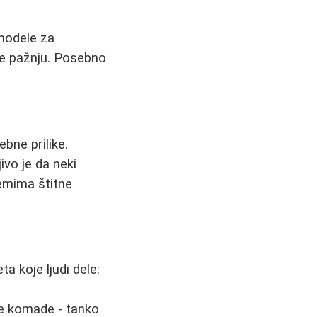
 modele za
če pažnju. Posebno
bne prilike.
ivo je da neki
emima štitne
a koje ljudi dele:
je komade - tanko