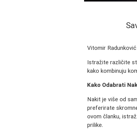
Sav
Vitomir Radunković
Istražite različite s
kako kombinuju komad
Kako Odabrati Naki
Nakit je više od sam
preferirate skromne 
ovom članku, istraž
prilike.