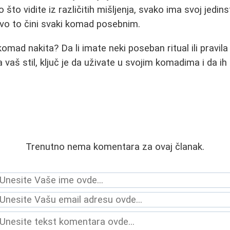
o vidite iz različitih mišljenja, svako ima svoj jedins
ravo to čini svaki komad posebnim.
 komad nakita? Da li imate neki poseban ritual ili pravi
 vaš stil, ključ je da uživate u svojim komadima i da ih
Trenutno nema komentara za ovaj članak.