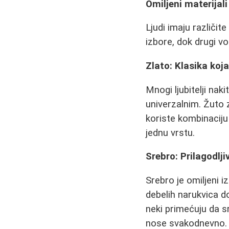
Omiljeni materijali
Ljudi imaju različit
izbore, dok drugi v
Zlato: Klasika koj
Mnogi ljubitelji nak
univerzalnim. Žuto z
koriste kombinaciju 
jednu vrstu.
Srebro: Prilagodlji
Srebro je omiljeni 
debelih narukvica do
neki primećuju da s
nose svakodnevno.