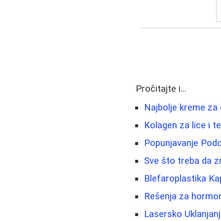
Pročitajte i...
Najbolje kreme za o
Kolagen za lice i t
Popunjavanje Podoč
Sve što treba da z
Blefaroplastika Ka
Rešenja za hormons
Lasersko Uklanjanje