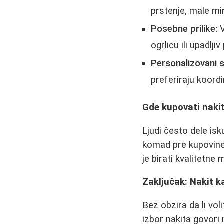
prstenje, male min
Posebne prilike:
V
ogrlicu ili upadljiv
Personalizovani st
preferiraju koord
Gde kupovati naki
Ljudi često dele isk
komad pre kupovine,
je birati kvalitetne 
Zaključak: Nakit ka
Bez obzira da li voli
izbor nakita govori