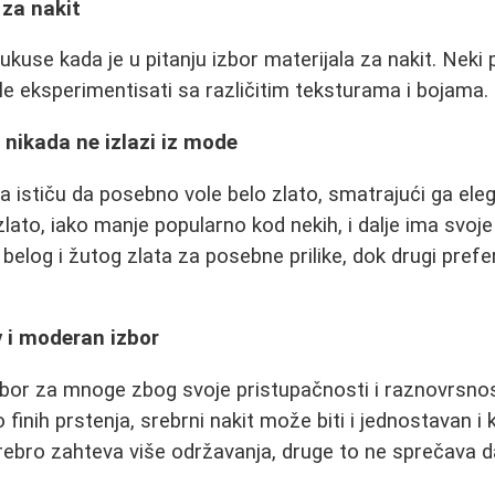
 za nakit
e ukuse kada je u pitanju izbor materijala za nakit. Neki 
ole eksperimentisati sa različitim teksturama i bojama.
a nikada ne izlazi iz mode
ita ističu da posebno vole belo zlato, smatrajući ga ele
lato, iako manje popularno kod nekih, i dalje ima svoje
belog i žutog zlata za posebne prilike, dok drugi prefer
v i moderan izbor
izbor za mnoge zbog svoje pristupačnosti i raznovrsnos
 finih prstenja, srebrni nakit može biti i jednostavan i
rebro zahteva više održavanja, druge to ne sprečava d