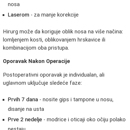
nosa
Laserom
- za manje korekcije
Hirurg može da koriguje oblik nosa na više načina:
lomljenjem kosti, oblikovanjem hrskavice ili
kombinacijom oba pristupa.
Oporavak Nakon Operacije
Postoperativni oporavak je individualan, ali
uglavnom uključuje sledeće faze:
Prvih 7 dana
- nosite gips i tampone u nosu,
disanje na usta
Prve 2 nedelje
- modrice i oticaji oko očiju polako
nestaju