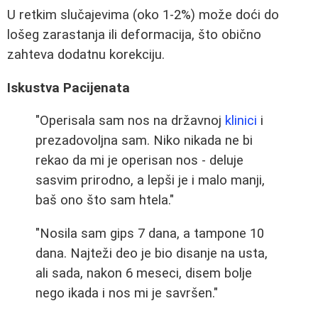
U retkim slučajevima (oko 1-2%) može doći do
lošeg zarastanja ili deformacija, što obično
zahteva dodatnu korekciju.
Iskustva Pacijenata
"Operisala sam nos na državnoj
klinici
i
prezadovoljna sam. Niko nikada ne bi
rekao da mi je operisan nos - deluje
sasvim prirodno, a lepši je i malo manji,
baš ono što sam htela."
"Nosila sam gips 7 dana, a tampone 10
dana. Najteži deo je bio disanje na usta,
ali sada, nakon 6 meseci, disem bolje
nego ikada i nos mi je savršen."