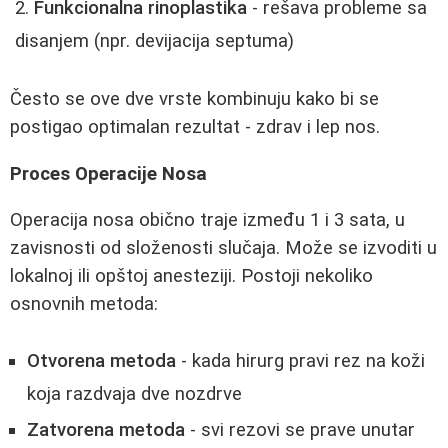
Funkcionalna rinoplastika
- rešava probleme sa
disanjem (npr. devijacija septuma)
Često se ove dve vrste kombinuju kako bi se
postigao optimalan rezultat - zdrav i lep nos.
Proces Operacije Nosa
Operacija nosa obično traje između 1 i 3 sata, u
zavisnosti od složenosti slučaja. Može se izvoditi u
lokalnoj ili opštoj anesteziji. Postoji nekoliko
osnovnih metoda:
Otvorena metoda
- kada hirurg pravi rez na koži
koja razdvaja dve nozdrve
Zatvorena metoda
- svi rezovi se prave unutar