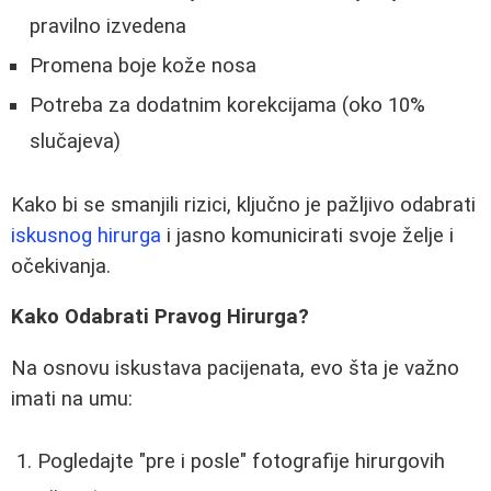
pravilno izvedena
Promena boje kože nosa
Potreba za dodatnim korekcijama (oko 10%
slučajeva)
Kako bi se smanjili rizici, ključno je pažljivo odabrati
iskusnog hirurga
i jasno komunicirati svoje želje i
očekivanja.
Kako Odabrati Pravog Hirurga?
Na osnovu iskustava pacijenata, evo šta je važno
imati na umu:
Pogledajte "pre i posle" fotografije hirurgovih