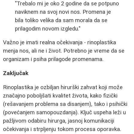
"Trebalo mi je oko 2 godine da se potpuno
naviknem na svoj novi nos. Promena je
bila toliko velika da sam morala da se
prilagodim novom izgledu."
Važno je imati realna očekivanja - rinoplastika
menja nos, ali ne i život. Potrebno je vreme da se
organizam i psiha prilagode promenama.
Zaključak
Rinoplastika je ozbiljan hirurški zahvat koji može
značajno poboljšati kvalitet života, kako fizički
(rešavanjem problema sa disanjem), tako i psihički
(povećanjem samopouzdanja). Ključ uspeha leži u
pažljivom odabiru hirurga, jasnoj komunikaciji
očekivanja i strpljenju tokom procesa oporavka.