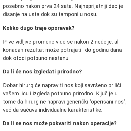
posebno nakon prva 24 sata. Najneprijatniji deo je
disanje na usta dok su tamponi u nosu.
Koliko dugo traje oporavak?
Prve vidljive promene vide se nakon 2 nedelje, ali
konačan rezultat može potrajati i do godinu dana
dok otoci potpuno nestanu.
Da li će nos izgledati prirodno?
Dobar hirurg će napraviti nos koji savršeno priliči
vašem licu i izgleda potpuno prirodno. Ključ je u
tome da hirurg ne napravi generički "operisani nos",
već da sačuva individualne karakteristike.
Da li se nos može pokvariti nakon operacije?