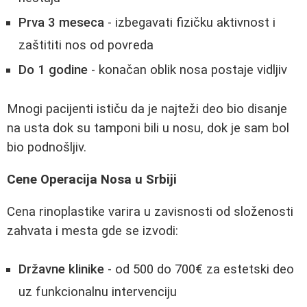
Prva 3 meseca
- izbegavati fizičku aktivnost i
zaštititi nos od povreda
Do 1 godine
- konačan oblik nosa postaje vidljiv
Mnogi pacijenti ističu da je najteži deo bio disanje
na usta dok su tamponi bili u nosu, dok je sam bol
bio podnošljiv.
Cene Operacija Nosa u Srbiji
Cena rinoplastike varira u zavisnosti od složenosti
zahvata i mesta gde se izvodi:
Državne klinike
- od 500 do 700€ za estetski deo
uz funkcionalnu intervenciju