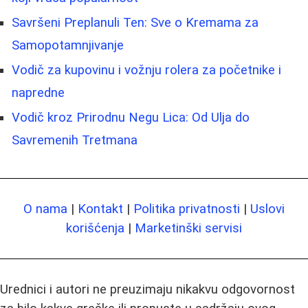
Savršeni Preplanuli Ten: Sve o Kremama za
Samopotamnjivanje
Vodič za kupovinu i vožnju rolera za početnike i
napredne
Vodič kroz Prirodnu Negu Lica: Od Ulja do
Savremenih Tretmana
O nama
|
Kontakt
|
Politika privatnosti
|
Uslovi
korišćenja
|
Marketinški servisi
Urednici i autori ne preuzimaju nikakvu odgovornost