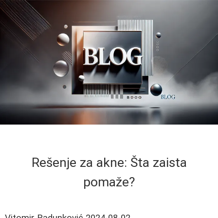
Rešenje za akne: Šta zaista
pomaže?
Vitomir Radunković
2024-08-02