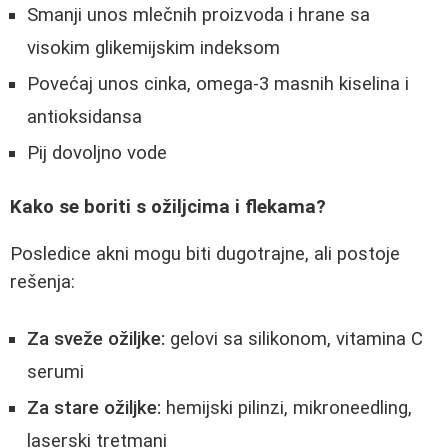
Smanji unos mlečnih proizvoda i hrane sa
visokim glikemijskim indeksom
Povećaj unos cinka, omega-3 masnih kiselina i
antioksidansa
Pij dovoljno vode
Kako se boriti s ožiljcima i flekama?
Posledice akni mogu biti dugotrajne, ali postoje
rešenja:
Za sveže ožiljke:
gelovi sa silikonom, vitamina C
serumi
Za stare ožiljke:
hemijski pilinzi, mikroneedling,
laserski tretmani