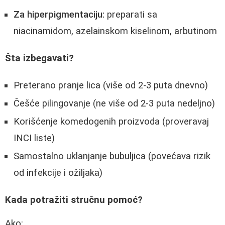
Za hiperpigmentaciju:
preparati sa
niacinamidom, azelainskom kiselinom, arbutinom
Šta izbegavati?
Preterano pranje lica (više od 2-3 puta dnevno)
Češće pilingovanje (ne više od 2-3 puta nedeljno)
Korišćenje komedogenih proizvoda (proveravaj
INCI liste)
Samostalno uklanjanje bubuljica (povećava rizik
od infekcije i ožiljaka)
Kada potražiti stručnu pomoć?
Ako: