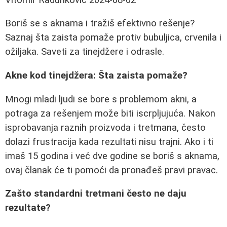
Boriš se s aknama i tražiš efektivno rešenje?
Saznaj šta zaista pomaže protiv bubuljica, crvenila i
ožiljaka. Saveti za tinejdžere i odrasle.
Akne kod tinejdžera: Šta zaista pomaže?
Mnogi mladi ljudi se bore s problemom akni, a
potraga za rešenjem može biti iscrpljujuća. Nakon
isprobavanja raznih proizvoda i tretmana, često
dolazi frustracija kada rezultati nisu trajni. Ako i ti
imaš 15 godina i već dve godine se boriš s aknama,
ovaj članak će ti pomoći da pronađeš pravi pravac.
Zašto standardni tretmani često ne daju
rezultate?