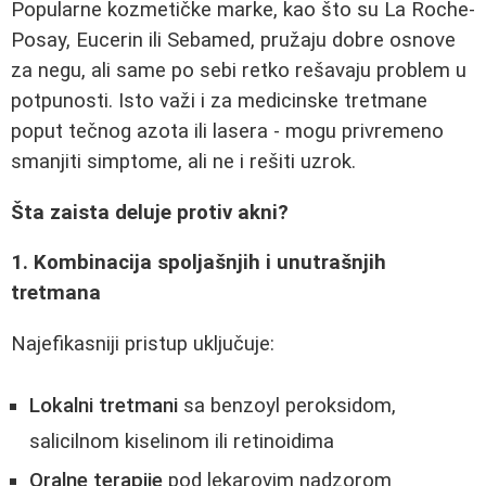
Popularne kozmetičke marke, kao što su La Roche-
Posay, Eucerin ili Sebamed, pružaju dobre osnove
za negu, ali same po sebi retko rešavaju problem u
potpunosti. Isto važi i za medicinske tretmane
poput tečnog azota ili lasera - mogu privremeno
smanjiti simptome, ali ne i rešiti uzrok.
Šta zaista deluje protiv akni?
1. Kombinacija spoljašnjih i unutrašnjih
tretmana
Najefikasniji pristup uključuje:
Lokalni tretmani
sa benzoyl peroksidom,
salicilnom kiselinom ili retinoidima
Oralne terapije
pod lekarovim nadzorom