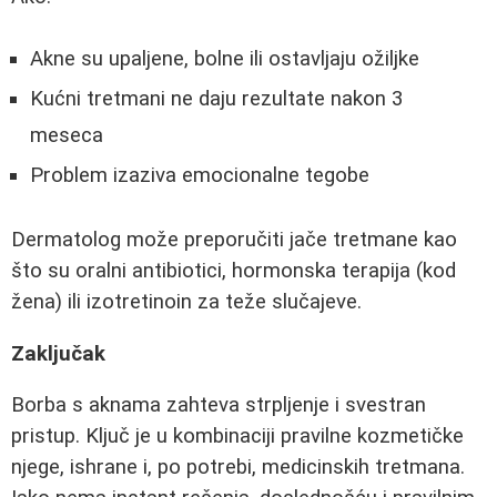
Akne su upaljene, bolne ili ostavljaju ožiljke
Kućni tretmani ne daju rezultate nakon 3
meseca
Problem izaziva emocionalne tegobe
Dermatolog može preporučiti jače tretmane kao
što su oralni antibiotici, hormonska terapija (kod
žena) ili izotretinoin za teže slučajeve.
Zaključak
Borba s aknama zahteva strpljenje i svestran
pristup. Ključ je u kombinaciji pravilne kozmetičke
njege, ishrane i, po potrebi, medicinskih tretmana.