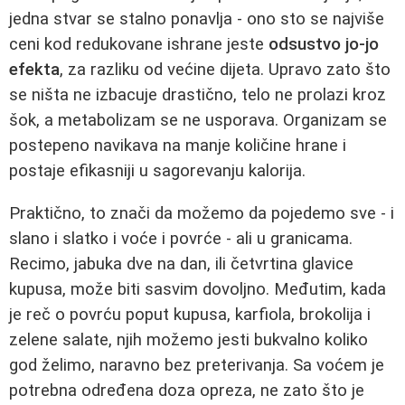
jedna stvar se stalno ponavlja - ono sto se najviše
ceni kod redukovane ishrane jeste
odsustvo jo-jo
efekta
, za razliku od većine dijeta. Upravo zato što
se ništa ne izbacuje drastično, telo ne prolazi kroz
šok, a metabolizam se ne usporava. Organizam se
postepeno navikava na manje količine hrane i
postaje efikasniji u sagorevanju kalorija.
Praktično, to znači da možemo da pojedemo sve - i
slano i slatko i voće i povrće - ali u granicama.
Recimo, jabuka dve na dan, ili četvrtina glavice
kupusa, može biti sasvim dovoljno. Međutim, kada
je reč o povrću poput kupusa, karfiola, brokolija i
zelene salate, njih možemo jesti bukvalno koliko
god želimo, naravno bez preterivanja. Sa voćem je
potrebna određena doza opreza, ne zato što je