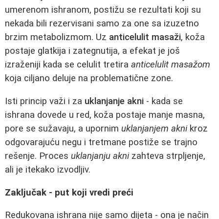
umerenom ishranom, postižu se rezultati koji su
nekada bili rezervisani samo za one sa izuzetno
brzim metabolizmom. Uz
anticelulit masaži
, koža
postaje glatkija i zategnutija, a efekat je još
izraženiji kada se celulit tretira
anticelulit masažom
koja ciljano deluje na problematične zone.
Isti princip važi i za
uklanjanje akni
- kada se
ishrana dovede u red, koža postaje manje masna,
pore se sužavaju, a upornim
uklanjanjem akni
kroz
odgovarajuću negu i tretmane postiže se trajno
rešenje. Proces
uklanjanju akni
zahteva strpljenje,
ali je itekako izvodljiv.
Zaključak - put koji vredi preći
Redukovana ishrana nije samo dijeta - ona je način