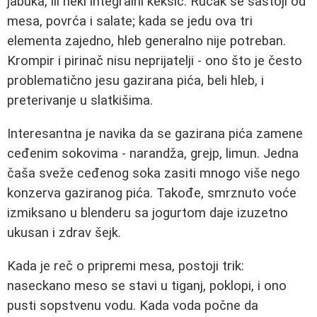
jabuka, ili neki integralni keksić. Ručak se sastoji od
mesa, povrća i salate; kada se jedu ova tri
elementa zajedno, hleb generalno nije potreban.
Krompir i pirinač nisu neprijatelji - ono što je često
problematično jesu gazirana pića, beli hleb, i
preterivanje u slatkišima.
Interesantna je navika da se gazirana pića zamene
ceđenim sokovima - narandža, grejp, limun. Jedna
čaša sveže ceđenog soka zasiti mnogo više nego
konzerva gaziranog pića. Takođe, smrznuto voće
izmiksano u blenderu sa jogurtom daje izuzetno
ukusan i zdrav šejk.
Kada je reč o pripremi mesa, postoji trik:
naseckano meso se stavi u tiganj, poklopi, i ono
pusti sopstvenu vodu. Kada voda počne da