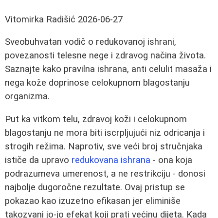
Vitomirka Radišić
2026-06-27
Sveobuhvatan vodič o redukovanoj ishrani,
povezanosti telesne nege i zdravog načina života.
Saznajte kako pravilna ishrana, anti celulit masaža i
nega kože doprinose celokupnom blagostanju
organizma.
Put ka vitkom telu, zdravoj koži i celokupnom
blagostanju ne mora biti iscrpljujući niz odricanja i
strogih režima. Naprotiv, sve veći broj stručnjaka
ističe da upravo
redukovana ishrana
- ona koja
podrazumeva umerenost, a ne restrikciju - donosi
najbolje dugoročne rezultate. Ovaj pristup se
pokazao kao izuzetno efikasan jer eliminiše
takozvani jo-jo efekat koji prati većinu dijeta. Kada