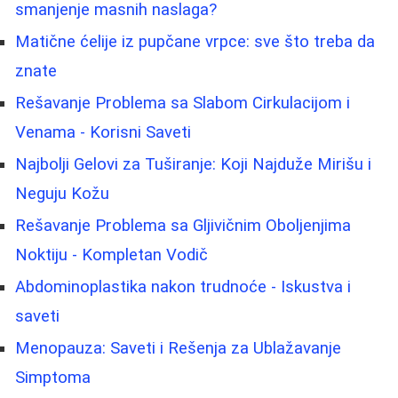
smanjenje masnih naslaga?
Matične ćelije iz pupčane vrpce: sve što treba da
znate
Rešavanje Problema sa Slabom Cirkulacijom i
Venama - Korisni Saveti
Najbolji Gelovi za Tuširanje: Koji Najduže Mirišu i
Neguju Kožu
Rešavanje Problema sa Gljivičnim Oboljenjima
Noktiju - Kompletan Vodič
Abdominoplastika nakon trudnoće - Iskustva i
saveti
Menopauza: Saveti i Rešenja za Ublažavanje
Simptoma