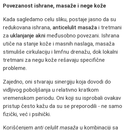
Povezanost ishrane, masaže i nege kože
Kada sagledamo celu sliku, postaje jasno da su
redukovana ishrana,
anticelulit masaža
i tretmani
za
uklanjanje akni
međusobno povezani. Ishrana
utiče na stanje kože i masnih naslaga, masaža
stimuliše cirkulaciju i limfnu drenažu, dok lokalni
tretmani za negu kože rešavaju specifične
probleme.
Zajedno, oni stvaraju sinergiju koja dovodi do
vidljivog poboljšanja u relativno kratkom
vremenskom periodu. Oni koji su isprobali ovakav
pristup često kažu da su se preporodili - ne samo
fizički, već i psihički.
Korišćenjem
anti celulit masaža
u kombinaciji sa