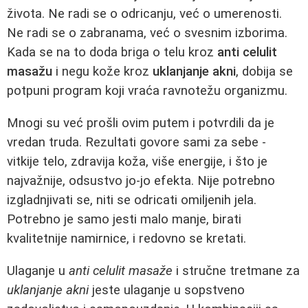
života. Ne radi se o odricanju, već o umerenosti.
Ne radi se o zabranama, već o svesnim izborima.
Kada se na to doda briga o telu kroz
anti celulit
masažu
i negu kože kroz
uklanjanje akni
, dobija se
potpuni program koji vraća ravnotežu organizmu.
Mnogi su već prošli ovim putem i potvrdili da je
vredan truda. Rezultati govore sami za sebe -
vitkije telo, zdravija koža, više energije, i što je
najvažnije, odsustvo jo-jo efekta. Nije potrebno
izgladnjivati se, niti se odricati omiljenih jela.
Potrebno je samo jesti malo manje, birati
kvalitetnije namirnice, i redovno se kretati.
Ulaganje u
anti celulit masaže
i stručne tretmane za
uklanjanje akni
jeste ulaganje u sopstveno