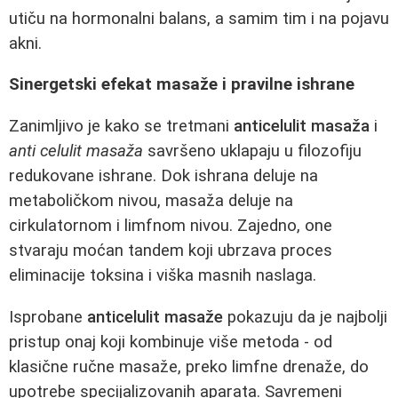
utiču na hormonalni balans, a samim tim i na pojavu
akni.
Sinergetski efekat masaže i pravilne ishrane
Zanimljivo je kako se tretmani
anticelulit masaža
i
anti celulit masaža
savršeno uklapaju u filozofiju
redukovane ishrane. Dok ishrana deluje na
metaboličkom nivou, masaža deluje na
cirkulatornom i limfnom nivou. Zajedno, one
stvaraju moćan tandem koji ubrzava proces
eliminacije toksina i viška masnih naslaga.
Isprobane
anticelulit masaže
pokazuju da je najbolji
pristup onaj koji kombinuje više metoda - od
klasične ručne masaže, preko limfne drenaže, do
upotrebe specijalizovanih aparata. Savremeni