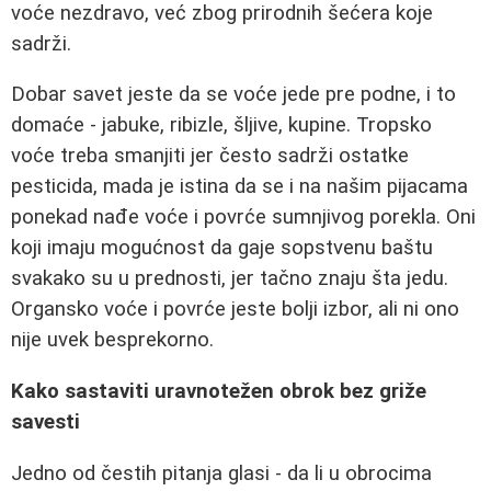
voće nezdravo, već zbog prirodnih šećera koje
sadrži.
Dobar savet jeste da se voće jede pre podne, i to
domaće - jabuke, ribizle, šljive, kupine. Tropsko
voće treba smanjiti jer često sadrži ostatke
pesticida, mada je istina da se i na našim pijacama
ponekad nađe voće i povrće sumnjivog porekla. Oni
koji imaju mogućnost da gaje sopstvenu baštu
svakako su u prednosti, jer tačno znaju šta jedu.
Organsko voće i povrće jeste bolji izbor, ali ni ono
nije uvek besprekorno.
Kako sastaviti uravnotežen obrok bez griže
savesti
Jedno od čestih pitanja glasi - da li u obrocima