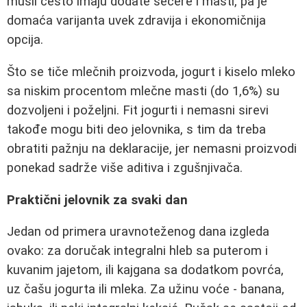
musli često imaju dodate šećere i masti, pa je
domaća varijanta uvek zdravija i ekonomičnija
opcija.
Što se tiče mlečnih proizvoda, jogurt i kiselo mleko
sa niskim procentom mlečne masti (do 1,6%) su
dozvoljeni i poželjni. Fit jogurti i nemasni sirevi
takođe mogu biti deo jelovnika, s tim da treba
obratiti pažnju na deklaracije, jer nemasni proizvodi
ponekad sadrže više aditiva i zgušnjivača.
Praktični jelovnik za svaki dan
Jedan od primera uravnoteženog dana izgleda
ovako: za doručak integralni hleb sa puterom i
kuvanim jajetom, ili kajgana sa dodatkom povrća,
uz čašu jogurta ili mleka. Za užinu voće - banana,