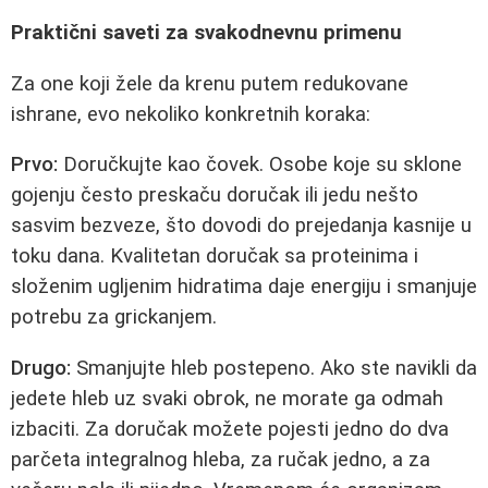
Praktični saveti za svakodnevnu primenu
Za one koji žele da krenu putem redukovane
ishrane, evo nekoliko konkretnih koraka:
Prvo:
Doručkujte kao čovek. Osobe koje su sklone
gojenju često preskaču doručak ili jedu nešto
sasvim bezveze, što dovodi do prejedanja kasnije u
toku dana. Kvalitetan doručak sa proteinima i
složenim ugljenim hidratima daje energiju i smanjuje
potrebu za grickanjem.
Drugo:
Smanjujte hleb postepeno. Ako ste navikli da
jedete hleb uz svaki obrok, ne morate ga odmah
izbaciti. Za doručak možete pojesti jedno do dva
parčeta integralnog hleba, za ručak jedno, a za