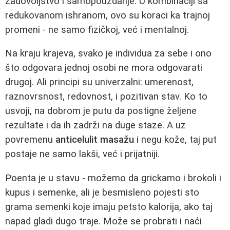
zadovoljstvo i samopouzdanje. U kombinaciji sa
redukovanom ishranom, ovo su koraci ka trajnoj
promeni - ne samo fizičkoj, već i mentalnoj.
Na kraju krajeva, svako je individua za sebe i ono
što odgovara jednoj osobi ne mora odgovarati
drugoj. Ali principi su univerzalni: umerenost,
raznovrsnost, redovnost, i pozitivan stav. Ko to
usvoji, na dobrom je putu da postigne željene
rezultate i da ih zadrži na duge staze. A uz
povremenu
anticelulit masažu
i negu kože, taj put
postaje ne samo lakši, već i prijatniji.
Poenta je u stavu - možemo da grickamo i brokoli i
kupus i semenke, ali je besmisleno pojesti sto
grama semenki koje imaju petsto kalorija, ako taj
napad gladi dugo traje. Može se probrati i naći