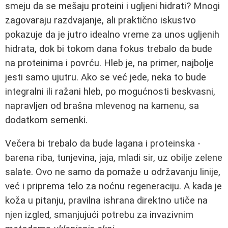
smeju da se mešaju proteini i ugljeni hidrati? Mnogi
zagovaraju razdvajanje, ali praktično iskustvo
pokazuje da je jutro idealno vreme za unos ugljenih
hidrata, dok bi tokom dana fokus trebalo da bude
na proteinima i povrću. Hleb je, na primer, najbolje
jesti samo ujutru. Ako se već jede, neka to bude
integralni ili ražani hleb, po mogućnosti beskvasni,
napravljen od brašna mlevenog na kamenu, sa
dodatkom semenki.
Večera bi trebalo da bude lagana i proteinska -
barena riba, tunjevina, jaja, mladi sir, uz obilje zelene
salate. Ovo ne samo da pomaže u održavanju linije,
već i priprema telo za noćnu regeneraciju. A kada je
koža u pitanju, pravilna ishrana direktno utiče na
njen izgled, smanjujući potrebu za invazivnim