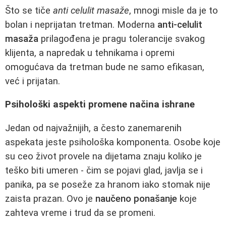
Što se tiče
anti celulit masaže
, mnogi misle da je to
bolan i neprijatan tretman. Moderna
anti-celulit
masaža
prilagođena je pragu tolerancije svakog
klijenta, a napredak u tehnikama i opremi
omogućava da tretman bude ne samo efikasan,
već i prijatan.
Psihološki aspekti promene načina ishrane
Jedan od najvažnijih, a često zanemarenih
aspekata jeste psihološka komponenta. Osobe koje
su ceo život provele na dijetama znaju koliko je
teško biti umeren - čim se pojavi glad, javlja se i
panika, pa se poseže za hranom iako stomak nije
zaista prazan. Ovo je
naučeno ponašanje
koje
zahteva vreme i trud da se promeni.