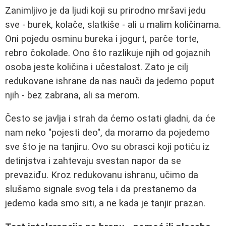
Zanimljivo je da ljudi koji su prirodno mršavi jedu
sve - burek, kolače, slatkiše - ali u malim količinama.
Oni pojedu osminu bureka i jogurt, parče torte,
rebro čokolade. Ono što razlikuje njih od gojaznih
osoba jeste količina i učestalost. Zato je cilj
redukovane ishrane da nas nauči da jedemo poput
njih - bez zabrana, ali sa merom.
Često se javlja i strah da ćemo ostati gladni, da će
nam neko "pojesti deo", da moramo da pojedemo
sve što je na tanjiru. Ovo su obrasci koji potiču iz
detinjstva i zahtevaju svestan napor da se
prevaziđu. Kroz redukovanu ishranu, učimo da
slušamo signale svog tela i da prestanemo da
jedemo kada smo siti, a ne kada je tanjir prazan.