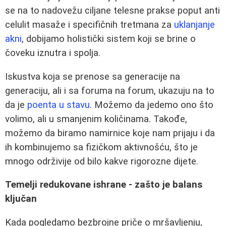
se na to nadovežu ciljane telesne prakse poput anti
celulit masaže i specifičnih tretmana za
uklanjanje
akni
, dobijamo holistički sistem koji se brine o
čoveku iznutra i spolja.
Iskustva koja se prenose sa generacije na
generaciju, ali i sa foruma na forum, ukazuju na to
da je
poenta u stavu
. Možemo da jedemo ono što
volimo, ali u smanjenim količinama. Takođe,
možemo da biramo namirnice koje nam prijaju i da
ih kombinujemo sa fizičkom aktivnošću, što je
mnogo održivije od bilo kakve rigorozne dijete.
Temelji redukovane ishrane - zašto je balans
ključan
Kada pogledamo bezbrojne priče o mršavljenju,