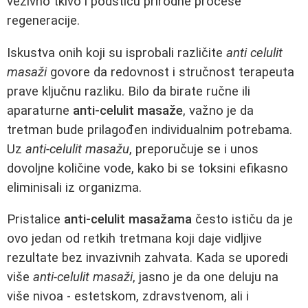
vezivno tkivo i podstiču prirodne procese
regeneracije.
Iskustva onih koji su isprobali različite
anti celulit
masaži
govore da redovnost i stručnost terapeuta
prave ključnu razliku. Bilo da birate ručne ili
aparaturne
anti-celulit masaže
, važno je da
tretman bude prilagođen individualnim potrebama.
Uz
anti-celulit masažu
, preporučuje se i unos
dovoljne količine vode, kako bi se toksini efikasno
eliminisali iz organizma.
Pristalice
anti-celulit masažama
često ističu da je
ovo jedan od retkih tretmana koji daje vidljive
rezultate bez invazivnih zahvata. Kada se uporedi
više
anti-celulit masaži
, jasno je da one deluju na
više nivoa - estetskom, zdravstvenom, ali i