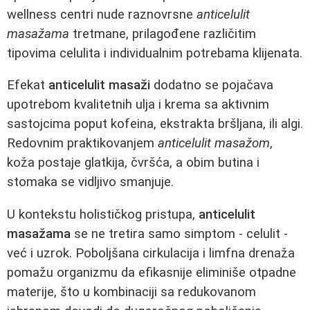
wellness centri nude raznovrsne
anticelulit
masažama
tretmane, prilagođene različitim
tipovima celulita i individualnim potrebama klijenata.
Efekat
anticelulit masaži
dodatno se pojačava
upotrebom kvalitetnih ulja i krema sa aktivnim
sastojcima poput kofeina, ekstrakta bršljana, ili algi.
Redovnim praktikovanjem
anticelulit masažom
,
koža postaje glatkija, čvršća, a obim butina i
stomaka se vidljivo smanjuje.
U kontekstu holističkog pristupa,
anticelulit
masažama
se ne tretira samo simptom - celulit -
već i uzrok. Poboljšana cirkulacija i limfna drenaža
pomažu organizmu da efikasnije eliminiše otpadne
materije, što u kombinaciji sa redukovanom