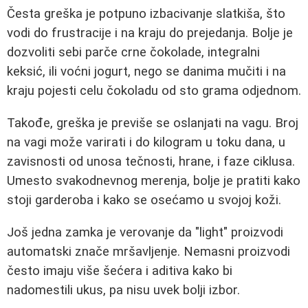
Česta greška je potpuno izbacivanje slatkiša, što
vodi do frustracije i na kraju do prejedanja. Bolje je
dozvoliti sebi parče crne čokolade, integralni
keksić, ili voćni jogurt, nego se danima mučiti i na
kraju pojesti celu čokoladu od sto grama odjednom.
Takođe, greška je previše se oslanjati na vagu. Broj
na vagi može varirati i do kilogram u toku dana, u
zavisnosti od unosa tečnosti, hrane, i faze ciklusa.
Umesto svakodnevnog merenja, bolje je pratiti kako
stoji garderoba i kako se osećamo u svojoj koži.
Još jedna zamka je verovanje da "light" proizvodi
automatski znače mršavljenje. Nemasni proizvodi
često imaju više šećera i aditiva kako bi
nadomestili ukus, pa nisu uvek bolji izbor.