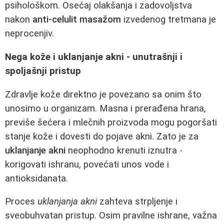
psihološkom. Osećaj olakšanja i zadovoljstva
nakon
anti-celulit masažom
izvedenog tretmana je
neprocenjiv.
Nega kože i uklanjanje akni - unutrašnji i
spoljašnji pristup
Zdravlje kože direktno je povezano sa onim što
unosimo u organizam. Masna i prerađena hrana,
previše šećera i mlečnih proizvoda mogu pogoršati
stanje kože i dovesti do pojave akni. Zato je za
uklanjanje akni
neophodno krenuti iznutra -
korigovati ishranu, povećati unos vode i
antioksidanata.
Proces
uklanjanja akni
zahteva strpljenje i
sveobuhvatan pristup. Osim pravilne ishrane, važna