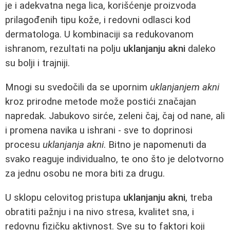
je i adekvatna nega lica, korišćenje proizvoda
prilagođenih tipu kože, i redovni odlasci kod
dermatologa. U kombinaciji sa redukovanom
ishranom, rezultati na polju
uklanjanju akni
daleko
su bolji i trajniji.
Mnogi su svedočili da se upornim
uklanjanjem akni
kroz prirodne metode može postići značajan
napredak. Jabukovo sirće, zeleni čaj, čaj od nane, ali
i promena navika u ishrani - sve to doprinosi
procesu
uklanjanja akni
. Bitno je napomenuti da
svako reaguje individualno, te ono što je delotvorno
za jednu osobu ne mora biti za drugu.
U sklopu celovitog pristupa
uklanjanju akni
, treba
obratiti pažnju i na nivo stresa, kvalitet sna, i
redovnu fizičku aktivnost. Sve su to faktori koji