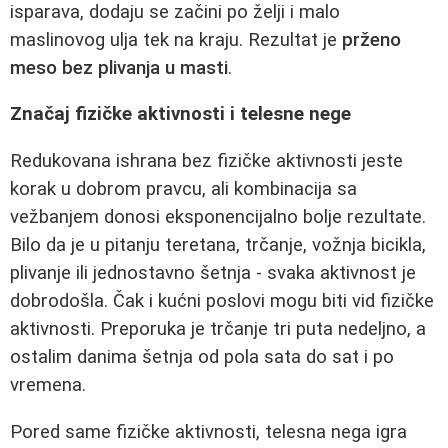
isparava, dodaju se začini po želji i malo
maslinovog ulja tek na kraju. Rezultat je
prženo
meso bez plivanja u masti
.
Značaj fizičke aktivnosti i telesne nege
Redukovana ishrana bez fizičke aktivnosti jeste
korak u dobrom pravcu, ali kombinacija sa
vežbanjem donosi eksponencijalno bolje rezultate.
Bilo da je u pitanju teretana, trčanje, vožnja bicikla,
plivanje ili jednostavno šetnja - svaka aktivnost je
dobrodošla. Čak i kućni poslovi mogu biti vid fizičke
aktivnosti. Preporuka je trčanje tri puta nedeljno, a
ostalim danima šetnja od pola sata do sat i po
vremena.
Pored same fizičke aktivnosti, telesna nega igra