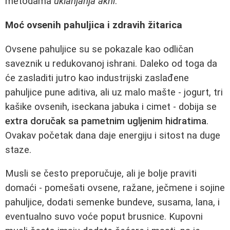
metodama
uklanjanja akni
.
Moć ovsenih pahuljica i zdravih žitarica
Ovsenе pahuljice su se pokazale kao odličan
saveznik u redukovanoj ishrani. Daleko od toga da
će zasladiti jutro kao industrijski zaslađene
pahuljice pune aditiva, ali uz malo mašte - jogurt, tri
kašike ovsenih, iseckana jabuka i cimet - dobija se
extra doručak sa pametnim ugljenim hidratima
.
Ovakav početak dana daje energiju i sitost na duge
staze.
Musli se često preporučuje, ali je bolje praviti
domaći - pomešati ovsene, ražane, ječmene i sojine
pahuljice, dodati semenke bundeve, susama, lana, i
eventualno suvo voće poput brusnice. Kupovni