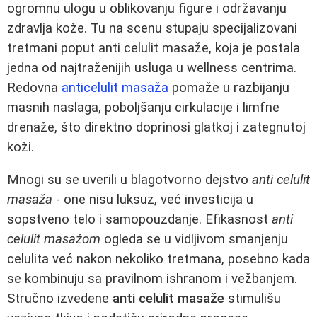
ogromnu ulogu u oblikovanju figure i održavanju
zdravlja kože. Tu na scenu stupaju specijalizovani
tretmani poput anti celulit masaže, koja je postala
jedna od najtraženijih usluga u wellness centrima.
Redovna
anticelulit masaža
pomaže u razbijanju
masnih naslaga, poboljšanju cirkulacije i limfne
drenaže, što direktno doprinosi glatkoj i zategnutoj
koži.
Mnogi su se uverili u blagotvorno dejstvo
anti celulit
masaža
- one nisu luksuz, već investicija u
sopstveno telo i samopouzdanje. Efikasnost
anti
celulit masažom
ogleda se u vidljivom smanjenju
celulita već nakon nekoliko tretmana, posebno kada
se kombinuju sa pravilnom ishranom i vežbanjem.
Stručno izvedene
anti celulit masaže
stimulišu