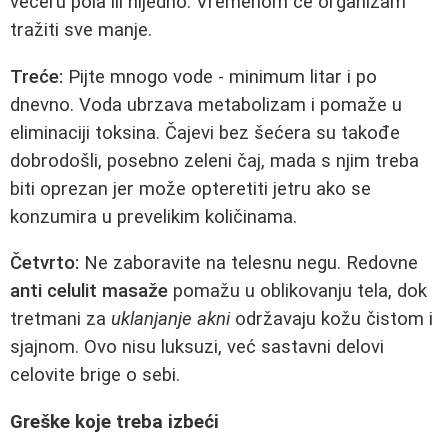
večeru pola ili nijedno. Vremenom će organizam
tražiti sve manje.
Treće:
Pijte mnogo vode - minimum litar i po
dnevno. Voda ubrzava metabolizam i pomaže u
eliminaciji toksina. Čajevi bez šećera su takođe
dobrodošli, posebno zeleni čaj, mada s njim treba
biti oprezan jer može opteretiti jetru ako se
konzumira u prevelikim količinama.
Četvrto:
Ne zaboravite na telesnu negu. Redovne
anti celulit masaže
pomažu u oblikovanju tela, dok
tretmani za
uklanjanje akni
održavaju kožu čistom i
sjajnom. Ovo nisu luksuzi, već sastavni delovi
celovite brige o sebi.
Greške koje treba izbeći