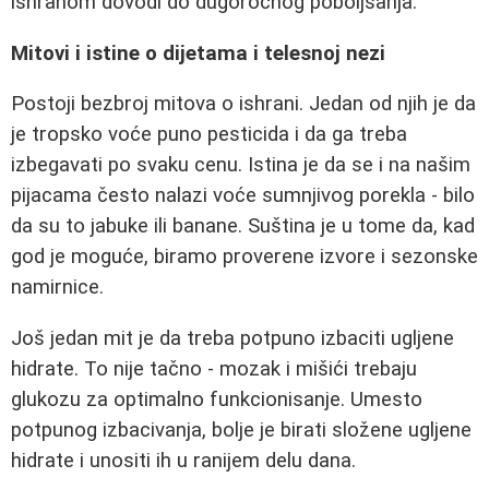
ishranom dovodi do dugoročnog poboljšanja.
Mitovi i istine o dijetama i telesnoj nezi
Postoji bezbroj mitova o ishrani. Jedan od njih je da
je tropsko voće puno pesticida i da ga treba
izbegavati po svaku cenu. Istina je da se i na našim
pijacama često nalazi voće sumnjivog porekla - bilo
da su to jabuke ili banane. Suština je u tome da, kad
god je moguće, biramo proverene izvore i sezonske
namirnice.
Još jedan mit je da treba potpuno izbaciti ugljene
hidrate. To nije tačno - mozak i mišići trebaju
glukozu za optimalno funkcionisanje. Umesto
potpunog izbacivanja, bolje je birati složene ugljene
hidrate i unositi ih u ranijem delu dana.