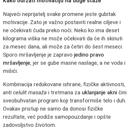
Kako održati motivaciju na duge staze
Najveći neprijatelj svake promene jeste gubitak
motivacije. Zato je važno postaviti realne ciljeve i
ne očekivati čuda preko noći. Neko ko ima deset
kilograma viška ne može očekivati da će ih skinuti
za mesec dana, ali može za četiri do šest meseci.
Sporo mršavljenje je zapravo
jedino pravo
mršavljenje
, jer se gube masne naslage, a ne voda i
mišići.
Kombinacija redukovane ishrane, fizičke aktivnosti,
anti celulit masaža
i tretmana za
uklanjanje akni
čini
sveobuhvatan program koji transformiše telo i duh.
Ovakav pristup ne samo da donosi fizičke
rezultate, već podiže samopouzdanje i opšte
zadovoljstvo životom.