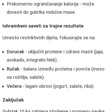
Prekomerno ograničavanje kalorija - može
dovesti do gubitka mišićne mase.
Ishrambeni saveti za trajne rezultate
Umesto restriktivnih dijeta, fokusirajte se na:
Dorucak
- uključiti proteine i zdrave masti (jaja,
avokado, integralni hleb).
Ručak
- balans između proteina i povrća (meso
sa roštilja, salate).
Večera
- lagani obroci (jogurt, salate, riba).
Zaključak
Gubitak 10 kg zahteva strpljenje i promenu navika.