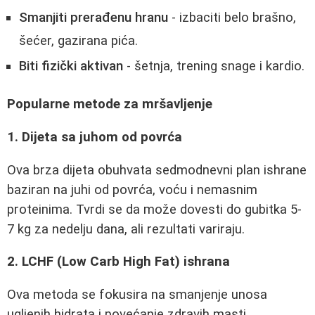
Smanjiti prerađenu hranu
- izbaciti belo brašno,
šećer, gazirana pića.
Biti fizički aktivan
- šetnja, trening snage i kardio.
Popularne metode za mršavljenje
1. Dijeta sa juhom od povrća
Ova brza dijeta obuhvata sedmodnevni plan ishrane
baziran na juhi od povrća, voću i nemasnim
proteinima. Tvrdi se da može dovesti do gubitka 5-
7 kg za nedelju dana, ali rezultati variraju.
2. LCHF (Low Carb High Fat) ishrana
Ova metoda se fokusira na smanjenje unosa
ugljenih hidrata i povećanje zdravih masti.