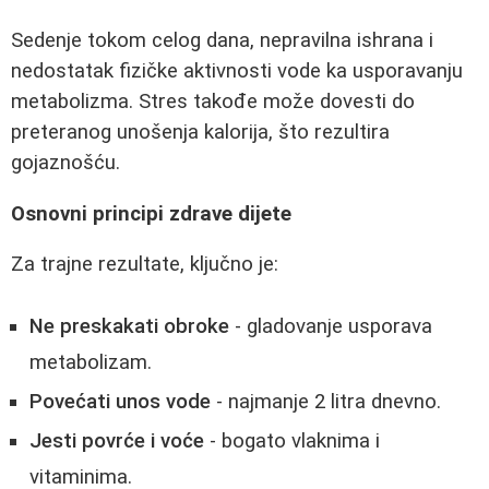
Sedenje tokom celog dana, nepravilna ishrana i
nedostatak fizičke aktivnosti vode ka usporavanju
metabolizma. Stres takođe može dovesti do
preteranog unošenja kalorija, što rezultira
gojaznošću.
Osnovni principi zdrave dijete
Za trajne rezultate, ključno je:
Ne preskakati obroke
- gladovanje usporava
metabolizam.
Povećati unos vode
- najmanje 2 litra dnevno.
Jesti povrće i voće
- bogato vlaknima i
vitaminima.