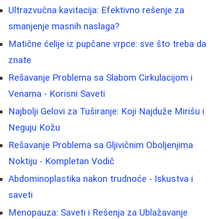
Ultrazvučna kavitacija: Efektivno rešenje za
smanjenje masnih naslaga?
Matične ćelije iz pupčane vrpce: sve što treba da
znate
Rešavanje Problema sa Slabom Cirkulacijom i
Venama - Korisni Saveti
Najbolji Gelovi za Tuširanje: Koji Najduže Mirišu i
Neguju Kožu
Rešavanje Problema sa Gljivičnim Oboljenjima
Noktiju - Kompletan Vodič
Abdominoplastika nakon trudnoće - Iskustva i
saveti
Menopauza: Saveti i Rešenja za Ublažavanje