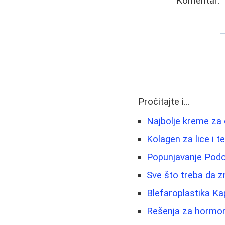
Komentar:
Pročitajte i...
Najbolje kreme za o
Kolagen za lice i t
Popunjavanje Podoč
Sve što treba da z
Blefaroplastika Ka
Rešenja za hormons