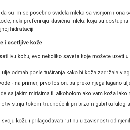
ču da su im se posebno svidela mleka sa visnjom i ona
ođe, neki preferiraju klasična mleka koja su dostupna
oj hidrataciji.
 i osetljive kože
setljivu kožu, evo nekoliko saveta koje možete uzeti u 
i ulje odmah posle tuširanja kako bi koža zadržala vlag
ode - na primer, prvo losion, pa preko njega lagano ulj
de sa jakim mirisima ili alkoholom ako vam koža lako 
rotiv strija tokom trudnoće ili pri brzom gubitku kilogr
i svoju kožu i prilagođavati rutinu u zavisnosti od njen