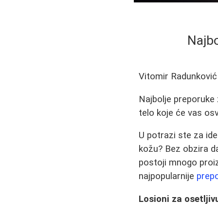
Najbo
Vitomir Radunković
Najbolje preporuke z
telo koje će vas os
U potrazi ste za ide
kožu? Bez obzira da 
postoji mnogo proiz
najpopularnije
prepo
Losioni za osetlji