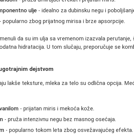
mponentno ulje
- idealno za dubinsku negu i poboljšanj
- popularno zbog prijatnog mirisa i brze apsorpcije.
omenuli da su im ulja sa vremenom izazvala perutanje, 
odatna hidratacija. U tom slučaju, preporučuje se komb
dugotrajnim dejstvom
raju lakše teksture, mleka za telo su odlična opcija. M
 vanilom
- prijatan miris i mekoća kože.
om
- pruža intenzivnu negu bez masnog osećaja.
om
- popularno tokom leta zbog osvežavajućeg efekta.