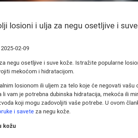
lji losioni i ulja za negu osetljive i suv
2025-02-09
a negu osetljive i suve kože. Istražite popularne losion
vojiti mekoćom i hidratacijom.
alnim losionom ili uljem za telo koje će negovati vašu os
li vam je potrebna dubinska hidratacija, mekoća ili mir
voda koji mogu zadovoljiti vaše potrebe. U ovom člank
ruke i savete
za negu kože.
vu kožu