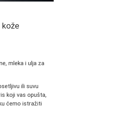
e kože
e, mleka i ulja za
etljivu ili suvu
is koji vas opušta,
u ćemo istražiti