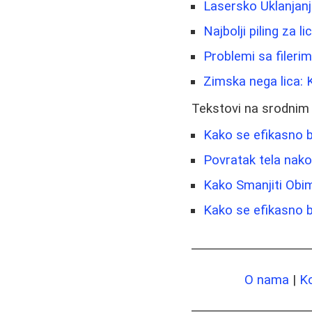
Lasersko Uklanjanje
Najbolji piling za l
Problemi sa fileri
Zimska nega lica: K
Tekstovi na srodnim
Kako se efikasno bo
Povratak tela nako
Kako Smanjiti Obi
Kako se efikasno bo
O nama
|
K