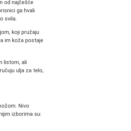
dan od najčešće
risnici ga hvali
 svila.
njom, koji pružaju
 da im koža postaje
listom, ali
učuju ulja za telo,
 kožom. Nivo
rnijim izborima su: