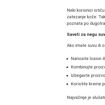
Neki korisnici isti
zatezanje kože. Tak
poznata po dugotrajn
Saveti za negu suve
Ako imate suvu ili o
Nanosite losion il
Kombinujte proizv
Izbegavte proizvo
Koristite kreme p
Najvažnije je slušat