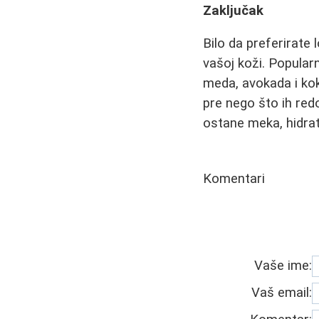
Zaključak
Bilo da preferirate 
vašoj koži. Popularn
meda, avokada i kok
pre nego što ih redo
ostane meka, hidrat
Komentari
Vaše ime:
Vaš email: