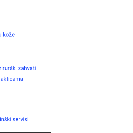
nu kože
irurški zahvati
lakticama
nški servisi