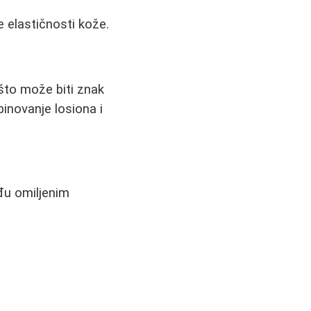
e elastičnosti kože.
što može biti znak
inovanje losiona i
eđu omiljenim