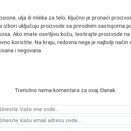
losione, ulja ili mleka za telo, ključno je pronaći proizv
i izbori uključuju proizvode sa prirodnim sastojcima po
osa. Ako imate osetljivu kožu, testirajte proizvode n
vno koristite. Na kraju, redovna nega je najbolji način
isana i negovana.
Trenutno nema komentara za ovaj članak.