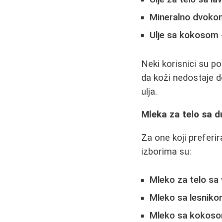
Mineralno dvoko
Ulje sa kokosom
Neki korisnici su p
da koži nedostaje d
ulja.
Mleka za telo sa 
Za one koji preferi
izborima su:
Mleko za telo sa
Mleko sa lesnik
Mleko sa kokos