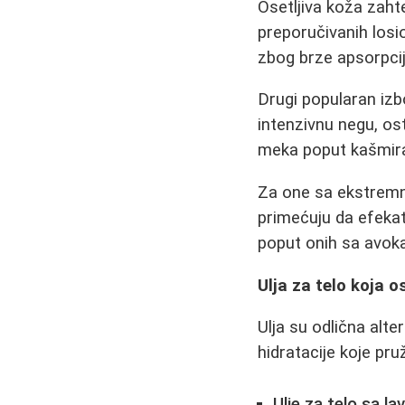
Osetljiva koža zaht
preporučivanih losi
zbog brze apsorpcij
Drugi popularan izb
intenzivnu negu, ost
meka poput kašmir
Za one sa ekstremno
primećuju da efekat 
poput onih sa avoka
Ulja za telo koja o
Ulja su odlična alt
hidratacije koje pru
Ulje za telo sa l