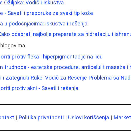
 Ožiljaka: Vodič i Iskustva
ice - Saveti i preporuke za svaki tip kože
ma u podočnjacima: iskustva i rešenja
ako odabrati najbolje preparate za hidrataciju i ishra
 blogovima
riti protiv fleka i hiperpigmentacije na licu
n trudnoće - estetske procedure, anticelulit masaža i h
m i Zategnuti Ruke: Vodič za Rešenje Problema sa Nad
riti protiv akni - Saveti i rešenja
ontakt
|
Politika privatnosti
|
Uslovi korišćenja
|
Marketi