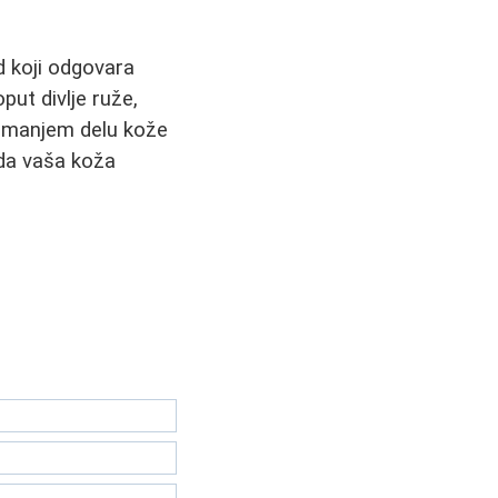
od koji odgovara
put divlje ruže,
a manjem delu kože
 da vaša koža