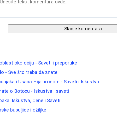
Slanje komentara
blast oko očiju - Saveti i preporuke
elo - Sve što treba da znate
njaka i Usana Hijaluronom - Saveti i Iskustva
nate o Botoxu - Iskustva i saveti
paka: Iskustva, Cene i Saveti
ke bubuljice i ožiljke