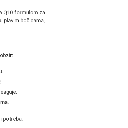
 sa Q10 formulom za
 u plavim bočicama,
obzir:
u.
e.
reaguje.
ama.
ih potreba.