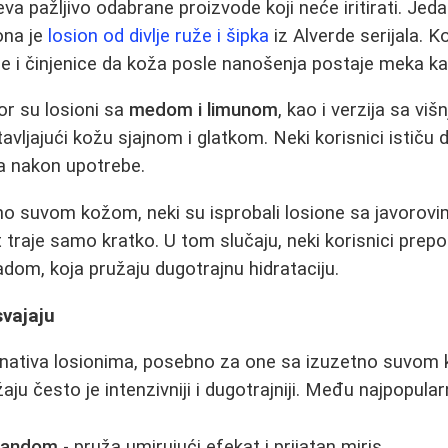
eva pažljivo odabrane proizvode koji neće iritirati. Je
ona je
losion od divlje ruže i šipka
iz Alverde serijala. Ko
e i činjenice da koža posle nanošenja postaje meka kao
or su losioni sa
medom i limunom
, kao i verzija sa viš
avljajući kožu sjajnom i glatkom. Neki korisnici ističu
a nakon upotrebe.
 suvom kožom, neki su isprobali losione sa javorovim 
traje samo kratko. U tom slučaju, neki korisnici prepor
dom, koja pružaju dugotrajnu hidrataciju.
svajaju
ernativa losionima, posebno za one sa izuzetno suvom
žaju često je intenzivniji i dugotrajniji. Među najpopula
avandom
- pruža umirujući efekat i prijatan miris.