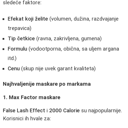
sledeće faktore:
Efekat koji želite
(volumen, dužina, razdvajanje
trepavica)
Tip četkice
(ravna, zakrivljena, gumena)
Formulu
(vodootporna, obična, sa uljem argana
itd.)
Cenu
(skup nije uvek garant kvaliteta)
Najhvaljenije maskare po markama
1. Max Factor maskare
False Lash Effect
i
2000 Calorie
su najpopularnije.
Korisnici ih hvale za: