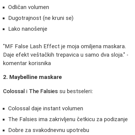
Odličan volumen
Dugotrajnost (ne kruni se)
Lako nanošenje
"MF False Lash Effect je moja omiljena maskara.
Daje efekt veštačkih trepavica u samo dva sloja." -
komentar korisnika
2. Maybelline maskare
Colossal
i
The Falsies
su bestseleri:
Colossal daje instant volumen
The Falsies ima zakrivljenu četkicu za podizanje
Dobre za svakodnevnu upotrebu