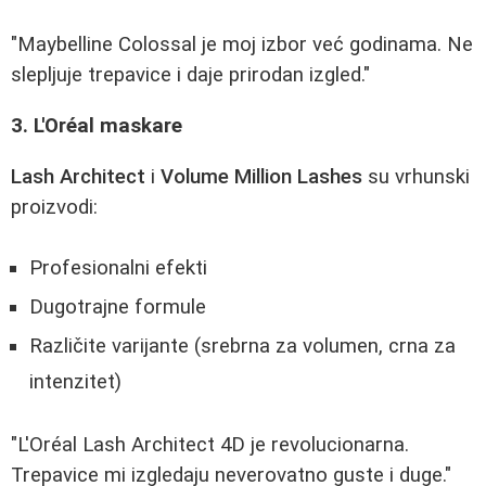
"Maybelline Colossal je moj izbor već godinama. Ne
slepljuje trepavice i daje prirodan izgled."
3. L'Oréal maskare
Lash Architect
i
Volume Million Lashes
su vrhunski
proizvodi:
Profesionalni efekti
Dugotrajne formule
Različite varijante (srebrna za volumen, crna za
intenzitet)
"L'Oréal Lash Architect 4D je revolucionarna.
Trepavice mi izgledaju neverovatno guste i duge."