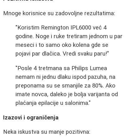
Mnoge korisnice su zadovoljne rezultatima:
"Koristim Remington IPL6000 već 4
godine. Noge i ruke tretiram jednom u par
meseci i to samo oko kolena gde se
pojavi par dlačica. Vredi svaku paru!"
"Posle 4 tretmana sa Philips Lumea
nemam ni jednu dlaku ispod pazuha, na
preponama su se smanjile za 80%. Ako
imate novca, daleko je bolja varijanta od
plaćanja epilacije u salonima."
Izazovi i ograničenja
Neka iskustva su manje pozitivna: