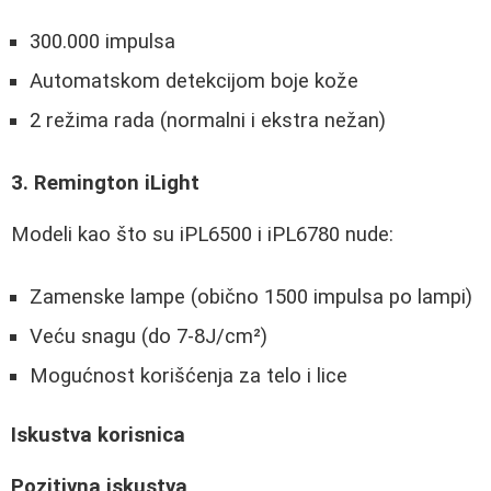
300.000 impulsa
Automatskom detekcijom boje kože
2 režima rada (normalni i ekstra nežan)
3. Remington iLight
Modeli kao što su iPL6500 i iPL6780 nude:
Zamenske lampe (obično 1500 impulsa po lampi)
Veću snagu (do 7-8J/cm²)
Mogućnost korišćenja za telo i lice
Iskustva korisnica
Pozitivna iskustva