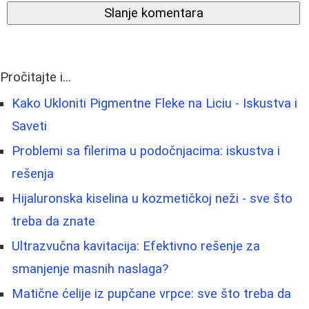
Slanje komentara
Pročitajte i...
Kako Ukloniti Pigmentne Fleke na Liciu - Iskustva i
Saveti
Problemi sa filerima u podočnjacima: iskustva i
rešenja
Hijaluronska kiselina u kozmetičkoj neži - sve što
treba da znate
Ultrazvučna kavitacija: Efektivno rešenje za
smanjenje masnih naslaga?
Matične ćelije iz pupčane vrpce: sve što treba da