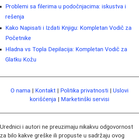
Problemi sa filerima u podočnjacima: iskustva i
rešenja
Kako Napisati i Izdati Knjigu: Kompletan Vodič za
Početnike
Hladna vs Topla Depilacija: Kompletan Vodič za
Glatku Kožu
O nama
|
Kontakt
|
Politika privatnosti
|
Uslovi
korišćenja
|
Marketinški servisi
Urednici i autori ne preuzimaju nikakvu odgovornost
za bilo kakve greške ili propuste u sadržaju ovog