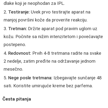
dlake koji je neophodan za IPL.
Testiranje:
Uvek prvo testirajte aparat na
manjoj površini kože da proverite reakciju.
Tretman:
Držite aparat pod pravim uglom uz
kožu. Počnite sa nižim intenzitetom i povećavajte
postepeno.
Redovnost:
Prvih 4-8 tretmana radite na svake
2 nedelje, zatim pređite na održavanje jednom
mesečno.
Nege posle tretmana:
Izbegavajte sunčanje 48
sati. Koristite umirujuće kreme bez parfema.
Česta pitanja