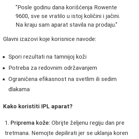
"Posle godinu dana korišćenja Rowente
9600, sve se vratilo u istoj količini i jačini.
Na kraju sam aparat stavila na prodaju."
Glavni izazovi koje korisnice navode:
Spori rezultati na tamnijoj koži
Potreba za redovnim održavanjem
Ograničena efikasnost na svetlim ili sedim
dlakama
Kako koristiti IPL aparat?
Priprema kože:
Obrijte željenu regiju dan pre
tretmana. Nemojte depilirati jer se uklanja koren