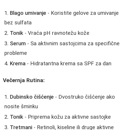
Blago umivanje
- Koristite gelove za umivanje
bez sulfata
Tonik
- Vraća pH ravnotežu kože
Serum
- Sa aktivnim sastojcima za specifične
probleme
Krema
- Hidratantna krema sa SPF za dan
Večernja Rutina:
Dubinsko čišćenje
- Dvostruko čišćenje ako
nosite šminku
Tonik
- Priprema kožu za aktivne sastojke
Tretmani
- Retinoli, kiseline ili druge aktivne