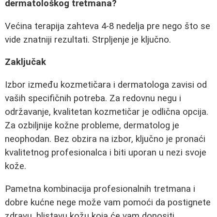
dermatološkog tretmana?
Većina terapija zahteva 4-8 nedelja pre nego što se
vide znatniji rezultati. Strpljenje je ključno.
Zaključak
Izbor između kozmetičara i dermatologa zavisi od
vaših specifičnih potreba. Za redovnu negu i
održavanje, kvalitetan kozmetičar je odlična opcija.
Za ozbiljnije kožne probleme, dermatolog je
neophodan. Bez obzira na izbor, ključno je pronaći
kvalitetnog profesionalca i biti uporan u nezi svoje
kože.
Pametna kombinacija profesionalnih tretmana i
dobre kućne nege može vam pomoći da postignete
zdravu, blistavu kožu koja će vam donositi