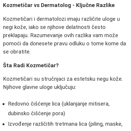
Kozmetičar vs Dermatolog - Ključne Razlike
Kozmetičari i dermatolozi imaju različite uloge u
negi kože, iako se njihove delatnosti često
preklapaju. Razumevanje ovih razlika vam može
pomoći da donesete pravu odluku o tome kome da
se obratite.
Šta Radi Kozmetičar?
Kozmetičari su stručnjaci za estetsku negu kože.
Njihove glavne uloge uključuju:
Redovno čišćenje lica (uklanjanje mitisera,
dubinsko čišćenje pora)
Izvođenje različitih tretmana lica (piling, maske,