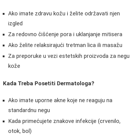
Ako imate zdravu kožu i želite održavati njen
izgled
Za redovno čišćenje pora i uklanjanje mitisera
Ako želite relaksirajući tretman lica ili masažu
Za preporuke u vezi estetskih proizvoda za negu
kože
Kada Treba Posetiti Dermatologa?
Ako imate uporne akne koje ne reaguju na
standardnu negu
Kada primećujete znakove infekcije (crvenilo,
otok, bol)