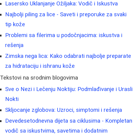
Lasersko Uklanjanje Ožiljaka: Vodič i Iskustva
Najbolji piling za lice - Saveti i preporuke za svaki
tip kože
Problemi sa filerima u podočnjacima: iskustva i
rešenja
Zimska nega lica: Kako odabrati najbolje preparate
za hidrataciju i ishranu kože
Tekstovi na srodnim blogovima
Sve o Nezi i Lečenju Noktiju: Podmlađivanje i Urasli
Nokti
Skljocanje zglobova: Uzroci, simptomi i rešenja
Devedesetodnevna dijeta sa ciklusima - Kompletan
vodič sa iskustvima, savetima i dodatnim