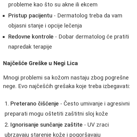
probleme kao što su akne ili ekcem
Pristup pacijentu
- Dermatolog treba da vam
objasni stanje i opcije lečenja
Redovne kontrole
- Dobar dermatolog će pratiti
napredak terapije
Najčešće Greške u Negi Lica
Mnogi problemi sa kožom nastaju zbog pogrešne
nege. Evo najčešćih grešaka koje treba izbegavati:
Preterano čišćenje
- Često umivanje i agresivni
preparati mogu oštetiti zaštitni sloj kože
Ignorisanje sunčanje zaštite
- UV zraci
ubrzavaju starenje kože i pogoršavaju