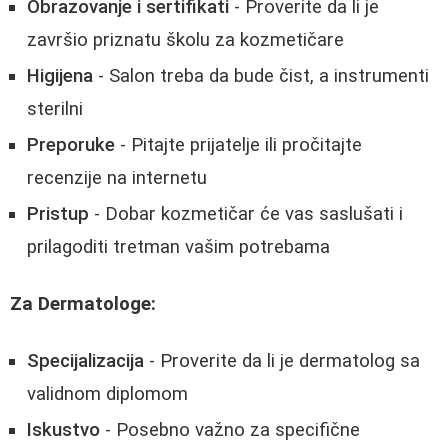
Obrazovanje i sertifikati
- Proverite da li je
završio priznatu školu za kozmetičare
Higijena
- Salon treba da bude čist, a instrumenti
sterilni
Preporuke
- Pitajte prijatelje ili pročitajte
recenzije na internetu
Pristup
- Dobar kozmetičar će vas saslušati i
prilagoditi tretman vašim potrebama
Za Dermatologe:
Specijalizacija
- Proverite da li je dermatolog sa
validnom diplomom
Iskustvo
- Posebno važno za specifične