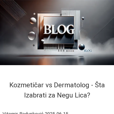
Kozmetičar vs Dermatolog - Šta
Izabrati za Negu Lica?
Vitomir Radunković
2025-06-15