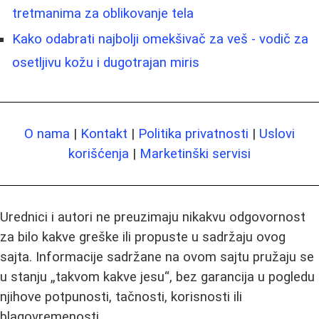
tretmanima za oblikovanje tela
Kako odabrati najbolji omekšivač za veš - vodič za
osetljivu kožu i dugotrajan miris
O nama
|
Kontakt
|
Politika privatnosti
|
Uslovi
korišćenja
|
Marketinški servisi
Urednici i autori ne preuzimaju nikakvu odgovornost
za bilo kakve greške ili propuste u sadržaju ovog
sajta. Informacije sadržane na ovom sajtu pružaju se
u stanju „takvom kakve jesu“, bez garancija u pogledu
njihove potpunosti, tačnosti, korisnosti ili
blagovremenosti.