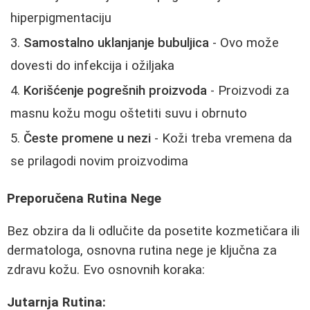
hiperpigmentaciju
Samostalno uklanjanje bubuljica
- Ovo može
dovesti do infekcija i ožiljaka
Korišćenje pogrešnih proizvoda
- Proizvodi za
masnu kožu mogu oštetiti suvu i obrnuto
Česte promene u nezi
- Koži treba vremena da
se prilagodi novim proizvodima
Preporučena Rutina Nege
Bez obzira da li odlučite da posetite kozmetičara ili
dermatologa, osnovna rutina nege je ključna za
zdravu kožu. Evo osnovnih koraka:
Jutarnja Rutina: