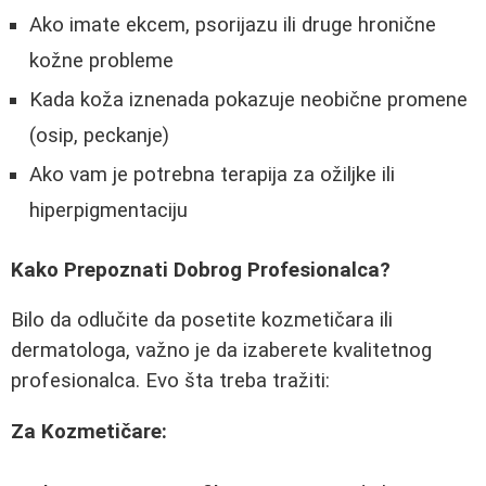
Ako imate ekcem, psorijazu ili druge hronične
kožne probleme
Kada koža iznenada pokazuje neobične promene
(osip, peckanje)
Ako vam je potrebna terapija za ožiljke ili
hiperpigmentaciju
Kako Prepoznati Dobrog Profesionalca?
Bilo da odlučite da posetite kozmetičara ili
dermatologa, važno je da izaberete kvalitetnog
profesionalca. Evo šta treba tražiti:
Za Kozmetičare: