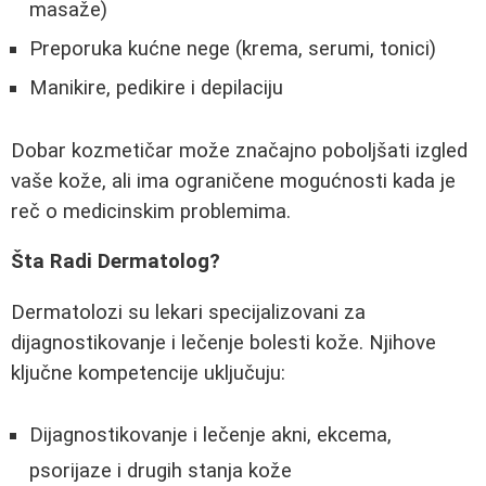
masaže)
Preporuka kućne nege (krema, serumi, tonici)
Manikire, pedikire i depilaciju
Dobar kozmetičar može značajno poboljšati izgled
vaše kože, ali ima ograničene mogućnosti kada je
reč o medicinskim problemima.
Šta Radi Dermatolog?
Dermatolozi su lekari specijalizovani za
dijagnostikovanje i lečenje bolesti kože. Njihove
ključne kompetencije uključuju:
Dijagnostikovanje i lečenje akni, ekcema,
psorijaze i drugih stanja kože