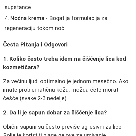
supstance
Noćna krema
- Bogatija formulacija za
regeneraciju tokom noći
Česta Pitanja i Odgovori
1. Koliko često treba idem na čišćenje lica kod
kozmetičara?
Za većinu ljudi optimalno je jednom mesečno. Ako
imate problematičnu kožu, možda ćete morati
češće (svake 2-3 nedelje).
2. Da li je sapun dobar za čišćenje lica?
Obični sapuni su često previše agresivni za lice.
Bolje je koristiti blage gelove za umivanje