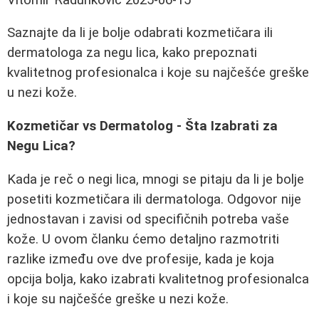
Saznajte da li je bolje odabrati kozmetičara ili
dermatologa za negu lica, kako prepoznati
kvalitetnog profesionalca i koje su najčešće greške
u nezi kože.
Kozmetičar vs Dermatolog - Šta Izabrati za
Negu Lica?
Kada je reč o negi lica, mnogi se pitaju da li je bolje
posetiti kozmetičara ili dermatologa. Odgovor nije
jednostavan i zavisi od specifičnih potreba vaše
kože. U ovom članku ćemo detaljno razmotriti
razlike između ove dve profesije, kada je koja
opcija bolja, kako izabrati kvalitetnog profesionalca
i koje su najčešće greške u nezi kože.